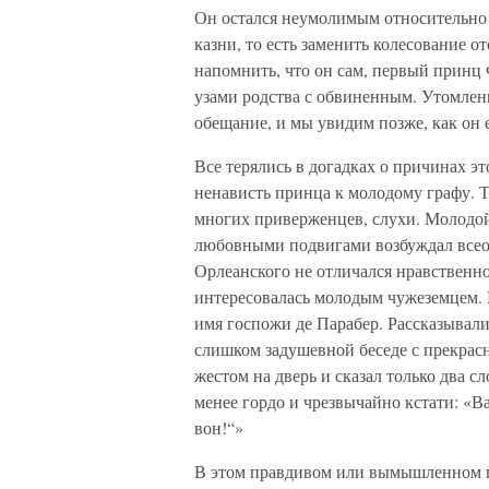
Он остался неумолимым относительно 
казни, то есть заменить колесование 
напомнить, что он сам, первый принц 
узами родства с обвиненным. Утомлен
обещание, и мы увидим позже, как он 
Все терялись в догадках о причинах э
ненависть принца к молодому графу. Т
многих приверженцев, слухи. Молодой
любовными подвигами возбуждал всео
Орлеанского не отличался нравственн
интересовалась молодым чужеземцем. В
имя госпожи де Парабер. Рассказывали,
слишком задушевной беседе с прекрас
жестом на дверь и сказал только два с
менее гордо и чрезвычайно кстати: «В
вон!“»
В этом правдивом или вымышленном 