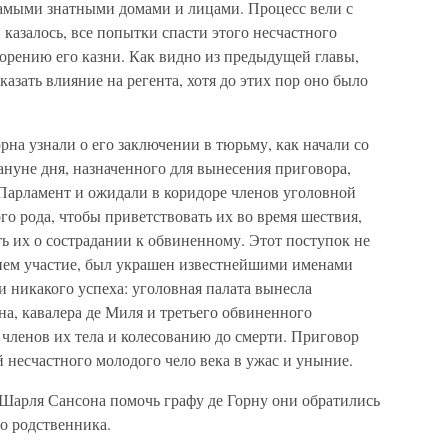
амыми знатными домами и лицами. Процесс вели с
казалось, все попытки спасти этого несчастного
орению его казни. Как видно из предыдущей главы,
казать влияние на регента, хотя до этих пор оно было
рна узнали о его заключении в тюрьму, как начали со
кануне дня, назначенного для вынесения приговора,
 Парламент и ожидали в коридоре членов уголовной
го рода, чтобы приветствовать их во время шествия,
ь их о сострадании к обвиненному. Этот поступок не
 нем участие, был украшен известнейшими именами
и никакого успеха: уголовная палата вынесла
а, кавалера де Миля и третьего обвиненного
членов их тела и колесованию до смерти. Приговор
й несчастного молодого чело века в ужас и уныние.
 Шарля Сансона помочь графу де Горну они обратились
го родственника.