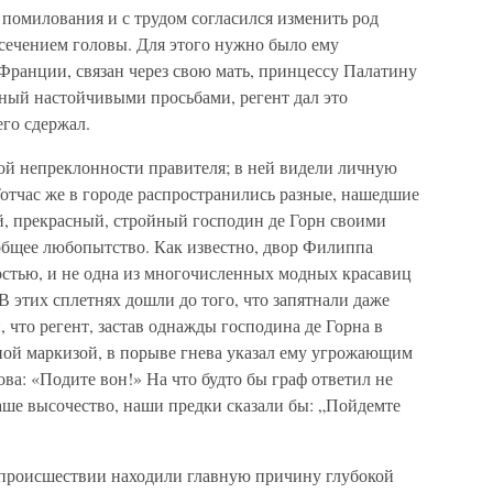
помилования и с трудом согласился изменить род
отсечением головы. Для этого нужно было ему
Франции, связан через свою мать, принцессу Палатину
ный настойчивыми просьбами, регент дал это
его сдержал.
той непреклонности правителя; в ней видели личную
отчас же в городе распространились разные, нашедшие
, прекрасный, стройный господин де Горн своими
бщее любопытство. Как известно, двор Филиппа
остью, и не одна из многочисленных модных красавиц
 этих сплетнях дошли до того, что запятнали даже
 что регент, застав однажды господина де Горна в
ной маркизой, в порыве гнева указал ему угрожающим
лова: «Подите вон!» На что будто бы граф ответил не
аше высочество, наши предки сказали бы: „Пойдемте
происшествии находили главную причину глубокой