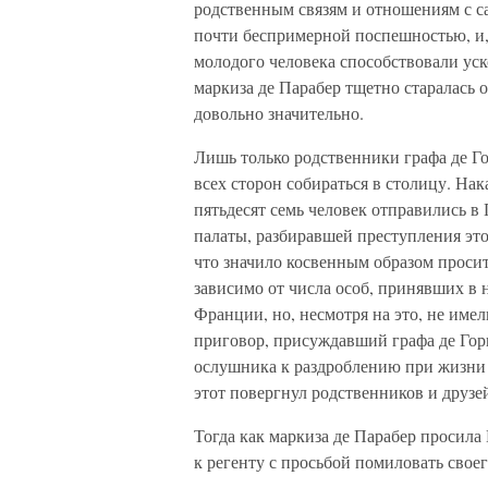
родственным связям и отношениям с с
почти беспримерной поспешностью, и, 
молодого человека способствовали уск
маркиза де Парабер тщетно старалась о
довольно значительно.
Лишь только родственники графа де Го
всех сторон собираться в столицу. На
пятьдесят семь человек отправились в
палаты, разбиравшей преступления это
что значило косвенным образом просит
зависимо от числа особ, принявших в
Франции, но, несмотря на это, не имел
приговор, присуждавший графа де Горн
ослушника к раздроблению при жизни 
этот повергнул родственников и друзе
Тогда как маркиза де Парабер просила
к регенту с просьбой помиловать свое