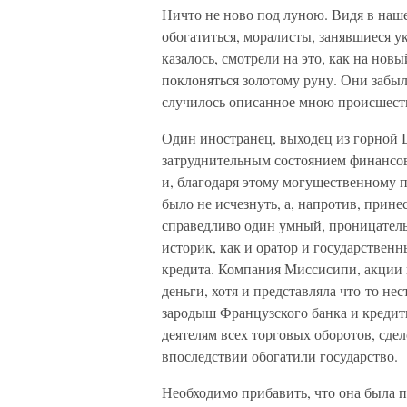
Ничто не ново под луною. Видя в наше
обогатиться, моралисты, занявшиеся у
казалось, смотрели на это, как на нов
поклоняться золотому руну. Они забыли
случилось описанное мною происшест
Один иностранец, выходец из горной 
затруднительным состоянием финансов
и, благодаря этому могущественному п
было не исчезнуть, а, напротив, прин
справедливо один умный, проницатель
историк, как и оратор и государствен
кредита. Компания Миссисипи, акции 
деньги, хотя и представляла что-то не
зародыш Французского банка и кредит
деятелям всех торговых оборотов, сд
впоследствии обогатили государство.
Необходимо прибавить, что она была 