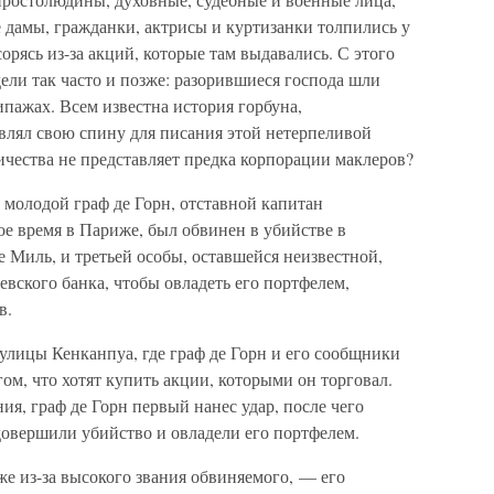
 дамы, гражданки, актрисы и куртизанки толпились у
орясь из-за акций, которые там выдавались. С этого
дели так часто и позже: разорившиеся господа шли
ипажах. Всем известна история горбуна,
авлял свою спину для писания этой нетерпеливой
чества не представляет предка корпорации маклеров?
 молодой граф де Горн, отставной капитан
е время в Париже, был обвинен в убийстве в
е Миль, и третьей особы, оставшейся неизвестной,
вского банка, чтобы овладеть его портфелем,
в.
улицы Кенканпуа, где граф де Горн и его сообщники
ом, что хотят купить акции, которыми он торговал.
ия, граф де Горн первый нанес удар, после чего
довершили убийство и овладели его портфелем.
е из-за высокого звания обвиняемого, — его