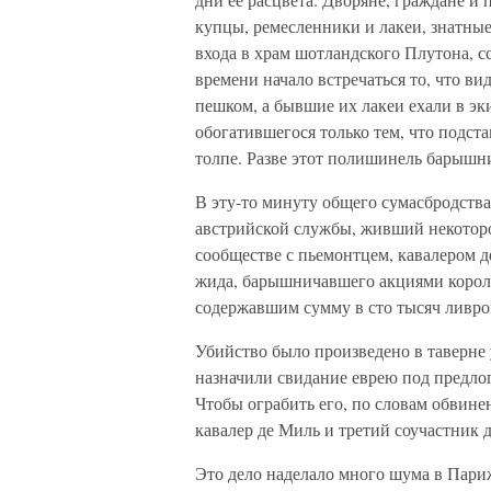
купцы, ремесленники и лакеи, знатные
входа в храм шотландского Плутона, сс
времени начало встречаться то, что ви
пешком, а бывшие их лакеи ехали в эк
обогатившегося только тем, что подст
толпе. Разве этот полишинель барышни
В эту-то минуту общего сумасбродства
австрийской службы, живший некоторо
сообществе с пьемонтцем, кавалером д
жида, барышничавшего акциями короле
содержавшим сумму в сто тысяч ливро
Убийство было произведено в таверне 
назначили свидание еврею под предлог
Чтобы ограбить его, по словам обвинен
кавалер де Миль и третий соучастник 
Это дело наделало много шума в Париж