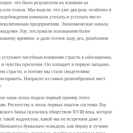
опрос: что было результатом их влияния на
или польза. Мы видели, что уже два раза, особенно в
предубеждения начинали утихать и уступать место
пекулятивным предприятиям. Экономические начала,
 выдумке Лоу, послужили основанием более
ашему времени, и дали толчок ходу дел, разоблачив
л уступают пагубным влияниям страсти к обогащению,
а и чувства приличия. Он попадает в первую западню,
ем страсти, и потому мы стали свидетелями
 исправить. Напрасно из самых разнообразных мест
.
е не наша эпоха подала первый пример этого
ям. Регентству в эпоху первых опытов системы Лоу
вского банка скупались обществом XVIII века, которое
 с такой жадностью, какой мы не встречаем даже у
 Кенканпуа буквально осаждали, как биржу в лучшие
 простолюдины, духовные, судебные и военные лица,