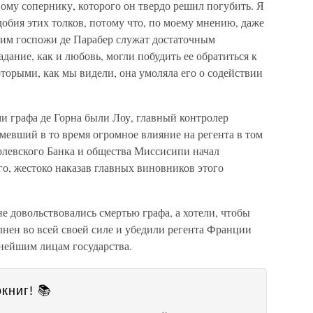
ому сопернику, которого он твердо решил погубить. Я
добия этих толков, потому что, по моему мнению, даже
ним госпожи де Парабер служат достаточным
дание, как и любовь, могли побудить ее обратиться к
оторыми, как мы видели, она умоляла его о содействии
и графа де Горна были Лоу, главный контролер
мевший в то время огромное влияние на регента в том
олевского Банка и общества Миссисипи начал
го, жестоко наказав главных виновников этого
е довольствовались смертью графа, а хотели, чтобы
нен во всей своей силе и убедили регента Франции
тнейшим лицам государства.
книг! 📚