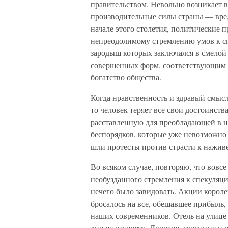
правительством. Невольно возникает в
производительные силы страны — вред 
начале этого столетия, политические 
непреодолимому стремлению умов к с
зародыш которых заключался в смелой
совершенных форм, соответствующим н
богатство общества.
Когда нравственность и здравый смыс
то человек теряет все свои достоинств
расставленную для преобладающей в н
беспорядков, которые уже невозможно
шли протесты против страсти к наживе
Во всяком случае, повторяю, что вовс
необузданного стремления к спекуляци
нечего было завидовать. Акции короле
бросалось на все, обещавшее прибыль,
наших современников. Отель на улице
дни ее расцвета. Дворяне, граждане и