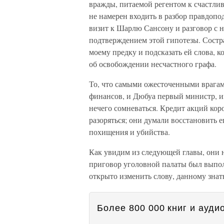
вражды, питаемой регентом к счастлив
не намерен входить в разбор правдопо
визит к Шарлю Сансону и разговор с 
подтверждением этой гипотезы. Состра
моему предку и подсказать ей слова, к
об освобождении несчастного графа.
То, что самыми ожесточенными врагам
финансов, и Дюбуа первый министр, и
нечего сомневаться. Кредит акций кор
разоряться; они думали восстановить е
похищения и убийства.
Как увидим из следующей главы, они н
приговор уголовной палаты был выпол
открыто изменить слову, данному зна
Более 800 000 книг и аудио