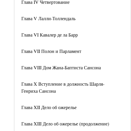
Глава IV Четвертование
Глава V Лалли-Толлендаль
Глава VI Кавалер де ла Барр
Глава VII Полон и Парламент
Глава VIII Дом Жана-Баптиста Сансона
Глава X Вступление в должность Шарля-
Генриха Сансона
Глава XII Дело об ожерелье
Глава XIII Дело об ожерелье (продолжение)