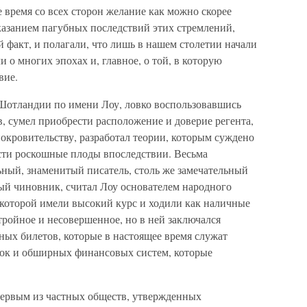
 время со всех сторон желание как можно скорее
казанием пагубных последствий этих стремлений,
ый факт, и полагали, что лишь в нашем столетии начали
 о многих эпохах и, главное, о той, в которую
вие.
Шотландии по имени Лоу, ловко воспользовавшись
, сумел приобрести расположение и доверие регента,
окровительству, разработал теории, которым суждено
ести роскошные плоды впоследствии. Весьма
ный, знаменитый писатель, столь же замечательный
ный чиновник, считал Лоу основателем народного
которой имели высокий курс и ходили как наличные
стройное и несовершенное, но в ней заключался
ных билетов, которые в настоящее время служат
елок и обширных финансовых систем, которые
первым из частных обществ, утвержденных