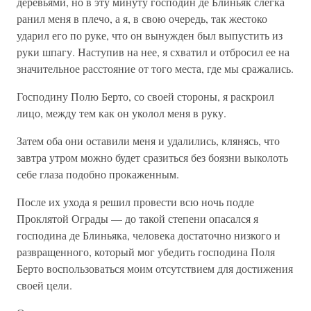
деревьями, но в эту минуту господин де Блиньяк слегка
ранил меня в плечо, а я, в свою очередь, так жестоко
ударил его по руке, что он вынужден был выпустить из
руки шпагу. Наступив на нее, я схватил и отбросил ее на
значительное расстояние от того места, где мы сражались.
Господину Полю Берто, со своей стороны, я раскроил
лицо, между тем как он уколол меня в руку.
Затем оба они оставили меня и удалились, клянясь, что
завтра утром можно будет сразиться без боязни выколоть
себе глаза подобно прокаженным.
После их ухода я решил провести всю ночь подле
Проклятой Ограды — до такой степени опасался я
господина де Блиньяка, человека достаточно низкого и
развращенного, который мог убедить господина Поля
Берто воспользоваться моим отсутствием для достижения
своей цели.