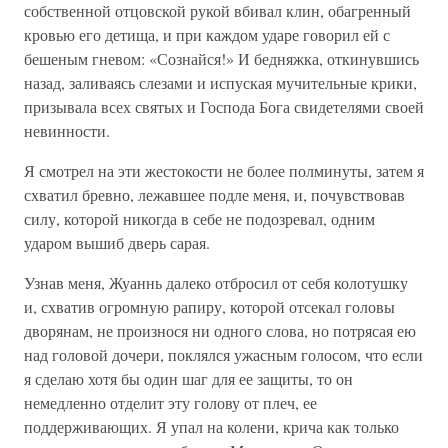
собственной отцовской рукой вбивал клин, обагренный
кровью его детища, и при каждом ударе говорил ей с
бешеным гневом: «Сознайся!» И бедняжка, откинувшись
назад, заливаясь слезами и испуская мучительные крики,
призывала всех святых и Господа Бога свидетелями своей
невинности.
Я смотрел на эти жестокости не более полминуты, затем я
схватил бревно, лежавшее подле меня, и, почувствовав
силу, которой никогда в себе не подозревал, одним
ударом вышиб дверь сарая.
Узнав меня, Жуаннь далеко отбросил от себя колотушку
и, схватив огромную рапиру, которой отсекал головы
дворянам, не произнося ни одного слова, но потрясая ею
над головой дочери, поклялся ужасным голосом, что если
я сделаю хотя бы один шаг для ее защиты, то он
немедленно отделит эту голову от плеч, ее
поддерживающих. Я упал на колени, крича как только