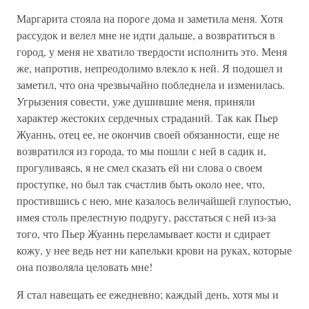
Маргарита стояла на пороге дома и заметила меня. Хотя
рассудок и велел мне не идти дальше, а возвратиться в
город, у меня не хватило твердости исполнить это. Меня
же, напротив, непреодолимо влекло к ней. Я подошел и
заметил, что она чрезвычайно побледнела и изменилась.
Угрызения совести, уже душившие меня, приняли
характер жестоких сердечных страданий. Так как Пьер
Жуаннь, отец ее, не окончив своей обязанности, еще не
возвратился из города, то мы пошли с ней в садик и,
прогуливаясь, я не смел сказать ей ни слова о своем
проступке, но был так счастлив быть около нее, что,
простившись с нею, мне казалось величайшей глупостью,
имея столь прелестную подругу, расстаться с ней из-за
того, что Пьер Жуаннь переламывает кости и сдирает
кожу, у нее ведь нет ни капельки крови на руках, которые
она позволяла целовать мне!
Я стал навещать ее ежедневно; каждый день, хотя мы и