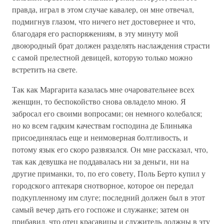
правда, играл в этом случае кавалер, он мне отвечал,
подмигнув глазом, что ничего нет достовернее и что,
благодаря его распоряжениям, в эту минуту мой
двоюродный брат должен разделять наслаждения страсти
с самой прелестной девицей, которую только можно
встретить на свете.
Так как Маргарита казалась мне очаровательнее всех
женщин, то беспокойство снова овладело мною. Я
забросал его своими вопросами; он немного колебался;
но ко всем гадким качествам господина де Блиньяка
присоединялась еще и неимоверная болтливость, и
потому язык его скоро развязался. Он мне рассказал, что,
так как девушка не поддавалась ни за деньги, ни на
другие приманки, то, по его совету, Поль Берто купил у
городского аптекаря снотворное, которое он передал
подкупленному им слуге; последний должен был в этот
самый вечер дать его госпоже и служанке; затем он
прибавил, что отец красавицы и служитель должны в эту