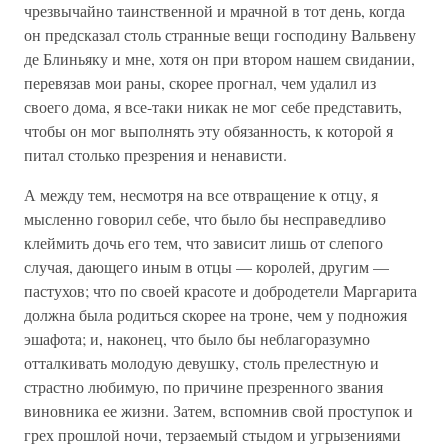
чрезвычайно таинственной и мрачной в тот день, когда
он предсказал столь странные вещи господину Вальвену
де Блиньяку и мне, хотя он при втором нашем свидании,
перевязав мои раны, скорее прогнал, чем удалил из
своего дома, я все-таки никак не мог себе представить,
чтобы он мог выполнять эту обязанность, к которой я
питал столько презрения и ненависти.
А между тем, несмотря на все отвращение к отцу, я
мысленно говорил себе, что было бы несправедливо
клеймить дочь его тем, что зависит лишь от слепого
случая, дающего иным в отцы — королей, другим —
пастухов; что по своей красоте и добродетели Маргарита
должна была родиться скорее на троне, чем у подножия
эшафота; и, наконец, что было бы неблагоразумно
отталкивать молодую девушку, столь прелестную и
страстно любимую, по причине презренного звания
виновника ее жизни. Затем, вспомнив свой проступок и
грех прошлой ночи, терзаемый стыдом и угрызениями