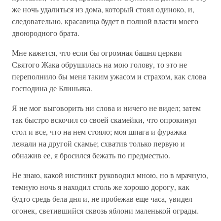
же ночь удалиться из дома, который стоял одиноко, и,
следовательно, красавица будет в полной власти моего
двоюродного брата.
Мне кажется, что если бы огромная башня церкви
Святого Жака обрушилась на мою голову, то это не
переполнило бы меня таким ужасом и страхом, как слова
господина де Блиньяка.
Я не мог выговорить ни слова и ничего не видел; затем
так быстро вскочил со своей скамейки, что опрокинул
стол и все, что на нем стояло; моя шпага и фуражка
лежали на другой скамье; схватив только первую и
обнажив ее, я бросился бежать по предместью.
Не знаю, какой инстинкт руководил мною, но в мрачную,
темную ночь я находил столь же хорошо дорогу, как
будто средь бела дня и, не пробежав еще часа, увидел
огонек, светившийся сквозь яблони маленькой ограды.