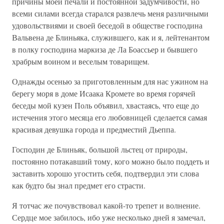
причины моей печали и постоянной задумчивости, но
всеми силами всегда старался развлечь меня различными
удовольствиями и своей беседой в обществе господина
Вальвена де Блиньяка, служившего, как и я, лейтенантом
в полку господина маркиза де Ла Боассьер и бывшего
храбрым воином и веселым товарищем.
Однажды осенью за приготовленным для нас ужином на
берегу моря в доме Исаака Кромете во время горячей
беседы мой кузен Поль объявил, хвастаясь, что еще до
истечения этого месяца его любовницей сделается самая
красивая девушка города и предместий Дьеппа.
Господин де Блиньяк, большой льстец от природы,
постоянно потакавший тому, кого можно было поддеть и
заставить хорошо угостить себя, подтвердил эти слова
как будто бы знал предмет его страсти.
Я тотчас же почувствовал какой-то трепет и волнение.
Сердце мое забилось, ибо уже несколько дней я замечал,