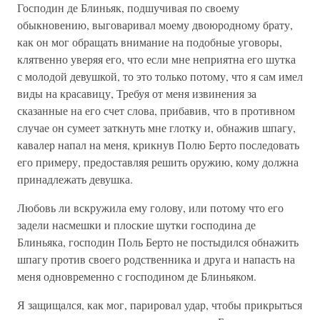
Господин де Блиньяк, подшучивая по своему
обыкновению, выговаривал моему двоюродному брату,
как он мог обращать внимание на подобные уговоры,
клятвенно уверяя его, что если мне неприятна его шутка
с молодой девушкой, то это только потому, что я сам имел
виды на красавицу, Требуя от меня извинения за
сказанные на его счет слова, прибавив, что в противном
случае он сумеет заткнуть мне глотку и, обнажив шпагу,
кавалер напал на меня, крикнув Полю Берто последовать
его примеру, предоставляя решить оружию, кому должна
принадлежать девушка.
Любовь ли вскружила ему голову, или потому что его
задели насмешки и плоские шутки господина де
Блиньяка, господин Поль Берто не постыдился обнажить
шпагу против своего родственника и друга и напасть на
меня одновременно с господином де Блиньяком.
Я защищался, как мог, парировал удар, чтобы прикрыться