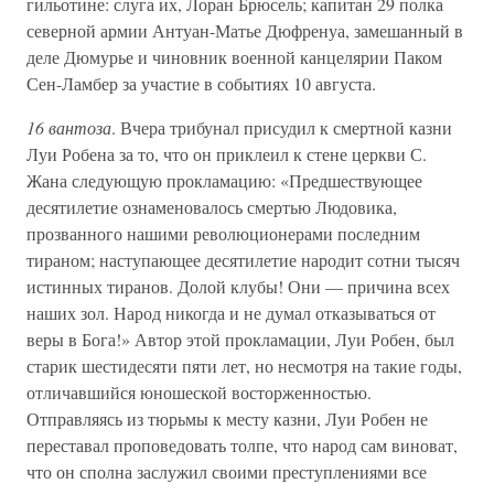
гильотине: слуга их, Лоран Брюсель; капитан 29 полка
северной армии Антуан-Матье Дюфренуа, замешанный в
деле Дюмурье и чиновник военной канцелярии Паком
Сен-Ламбер за участие в событиях 10 августа.
16 вантоза
. Вчера трибунал присудил к смертной казни
Луи Робена за то, что он приклеил к стене церкви С.
Жана следующую прокламацию: «Предшествующее
десятилетие ознаменовалось смертью Людовика,
прозванного нашими революционерами последним
тираном; наступающее десятилетие народит сотни тысяч
истинных тиранов. Долой клубы! Они — причина всех
наших зол. Народ никогда и не думал отказываться от
веры в Бога!» Автор этой прокламации, Луи Робен, был
старик шестидесяти пяти лет, но несмотря на такие годы,
отличавшийся юношеской восторженностью.
Отправляясь из тюрьмы к месту казни, Луи Робен не
переставал проповедовать толпе, что народ сам виноват,
что он сполна заслужил своими преступлениями все