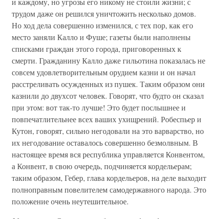
и каждому, но угрозы его никому не стоили жизни; с
трудом даже он решился уничтожить несколько домов.
Но ход дела совершенно изменился, с тех пор, как его
место заняли Калло и Фуше; газеты были наполнены
списками граждан этого города, приговоренных к
смерти. Гражданину Калло даже гильотина показалась не
совсем удовлетворительным орудием казни и он начал
расстреливать осужденных из пушек. Таким образом они
казнили до двухсот человек. Говорят, что будто он сказал
при этом: вот так-то лучше! Это будет послышнее и
повпечатлительнее всех ваших ухищрений. Робеспьер и
Кутон, говорят, сильно негодовали на это варварство, но
их негодование оставалось совершенно безмолвным. В
настоящее время вся республика управляется Конвентом,
а Конвент, в свою очередь, подчиняется кордельерам;
таким образом, Гебер, глава кордельеров, на деле выходит
полноправным повелителем самодержавного народа. Это
положение очень неутешительное.