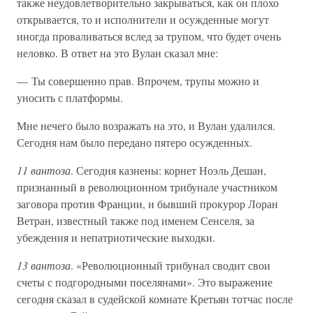
также неудовлетворительно закрываться, как он плохо
открывается, то и исполнители и осужденные могут
иногда проваливаться вслед за трупом, что будет очень
неловко. В ответ на это Вулан сказал мне:
— Ты совершенно прав. Впрочем, трупы можно и
уносить с платформы.
Мне нечего было возражать на это, и Вулан удалился.
Сегодня нам было передано пятеро осужденных.
11 вантоза
. Сегодня казнены: корнет Ноэль Дешан,
признанный в революционном трибунале участником
заговора против Франции, и бывший прокурор Лоран
Ветран, известный также под именем Сенселя, за
убеждения и непатриотические выходки.
13 вантоза
. «Революционный трибунал сводит свои
счеты с подгородными поселянами». Это выражение
сегодня сказал в судейской комнате Кретьян тотчас после