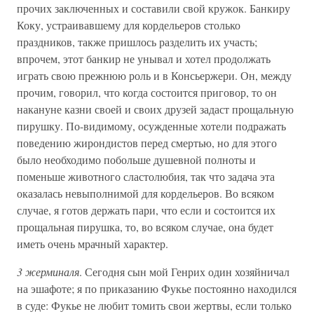
прочих заключенных и составили свой кружок. Банкиру
Коку, устраивавшему для кордельеров столько
праздников, также пришлось разделить их участь;
впрочем, этот банкир не унывал и хотел продолжать
играть свою прежнюю роль и в Консьержери. Он, между
прочим, говорил, что когда состоится приговор, то он
накануне казни своей и своих друзей задаст прощальную
пирушку. По-видимому, осужденные хотели подражать
поведению жирондистов перед смертью, но для этого
было необходимо побольше душевной полноты и
поменьше животного сластолюбия, так что задача эта
оказалась невыполнимой для кордельеров. Во всяком
случае, я готов держать пари, что если и состоится их
прощальная пирушка, то, во всяком случае, она будет
иметь очень мрачный характер.
3 жерминаля
. Сегодня сын мой Генрих один хозяйничал
на эшафоте; я по приказанию Фукье постоянно находился
в суде: Фукье не любит томить свои жертвы, если только