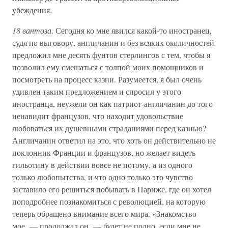
убеждения.
18 вантоза
. Сегодня ко мне явился какой-то иностранец,
судя по выговору, англичанин и без всяких околичностей
предложил мне десять фунтов стерлингов с тем, чтобы я
позволил ему смешаться с толпой моих помощников и
посмотреть на процесс казни. Разумеется, я был очень
удивлен таким предложением и спросил у этого
иностранца, неужели он как патриот-англичанин до того
ненавидит французов, что находит удовольствие
любоваться их душевными страданиями перед казнью?
Англичанин ответил на это, что хоть он действительно не
поклонник Франции и французов, но желает видеть
гильотину в действии вовсе не потому, а из одного
только любопытства, и что одно только это чувство
заставило его решиться побывать в Париже, где он хотел
поподробнее познакомиться с революцией, на которую
теперь обращено внимание всего мира. «Знакомство
мое, — продолжал он, — будет не полно, если мне не