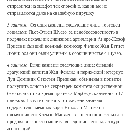
отправился на эшафот так спокойно, как иные не
отправляются даже на свадебную пирушку.
3 вантоза
. Сегодня казнены следующие лица: торговец
лошадьми Пьер-Этьен Шуазо, за недобросовестность в
подрядах; начальник дивизиона артиллерии Андре-Жозеф
Приссе и бывший военный комиссар Феликс-Жан-Батист
Люни; оба они были уличены в сообщничестве с Шуазо.
4 вантоза
. Были казнены следующие лица: бывший
драгунский капитан Жан Фейлид и парижский нотариус
Луи-Доминик-Огюстен-Предикан, обвинены в попытке
подкупить одного из секретарей комитета общественной
безопасности во время процесса Марбефа, казненного 17
плювоза. Вместе с ними в тот же день казнены;
содержатель наемных карет Николай Манжен и
племянник его Клеман Манжен, за то, что они скупали и
продавали звонкую монету, вследствие чего падал курс
ассигнаций.