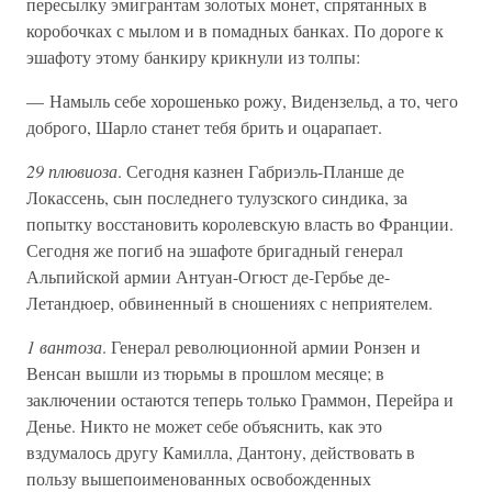
пересылку эмигрантам золотых монет, спрятанных в
коробочках с мылом и в помадных банках. По дороге к
эшафоту этому банкиру крикнули из толпы:
— Намыль себе хорошенько рожу, Видензельд, а то, чего
доброго, Шарло станет тебя брить и оцарапает.
29 плювиоза
. Сегодня казнен Габриэль-Планше де
Локассень, сын последнего тулузского синдика, за
попытку восстановить королевскую власть во Франции.
Сегодня же погиб на эшафоте бригадный генерал
Альпийской армии Антуан-Огюст де-Гербье де-
Летандюер, обвиненный в сношениях с неприятелем.
1 вантоза
. Генерал революционной армии Ронзен и
Венсан вышли из тюрьмы в прошлом месяце; в
заключении остаются теперь только Граммон, Перейра и
Денье. Никто не может себе объяснить, как это
вздумалось другу Камилла, Дантону, действовать в
пользу вышепоименованных освобожденных