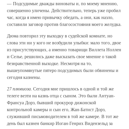
— Подсудимые дважды виноваты и, по моему мнению,
совершенно уличены. Действительно, теперь уже пробил
час, когда я имею привычку обедать, а они, как назло,
составили заговор против благосостояния моего желудка.
Дюма повторил эту выходку в судейской комнате, но
слова эти ни у кого не возбудили улыбки: мало того, двое
из присутствующих, а именно товарищи Виллета Ноллен
и Селье, решились даже высказать свое мнение о такой
безнравственной выходке. Несмотря на то,
вышеупомянутые пятеро подсудимых были обвинены и
сегодня казнены.
27 плювиоза
. Сегодня мне пришлось в одной и той же
телеге везти на казнь отца с сыном. Это были Антуан-
Франсуа Дорз, бывший прокурор дижонской
контрольной камеры и сын его, Жан-Батист Дорз,
служивший письмоводителем в той же камере. В тот же
день был казнен банкир Иоган-Генрих Видензельд за