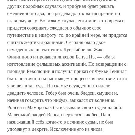
других подобных случаях, и трибунал будет решать
ежедневно по два, по три дела до открытия прений по
главному делу. Во всяком случае, если мне в это время и
придется совершать ежедневно обычное свое
путешествие к эшафоту, то, по крайней мере, не придется
считать жертвы дюжинами. Сегодня было двое
осужденных: перчаточник Луи-Габриэль-Жак
Филиппоно и продавец ликеров Бенуа Нэ, — оба за
изготовление фальшивых ассигнаций. По возвращении с
площади Революции я получил приказ от Фукье-Тенвиля
быть постоянно на настоящем процессе: вследствие этого
я вошел в зал суда. На скамье осужденных сидело
двадцать человек. Гебер был очень бледен, смущен и,
начиная говорить что-нибудь, заикался от волнения.
Ронсен и Маморо как бы вызывали своих судей на бой.
Маленький злодей Венсан вертелся, как бес. Паш,
назначавший себя когда-то в великие судьи, не был
упомянут в декрете. Исключение его из числа