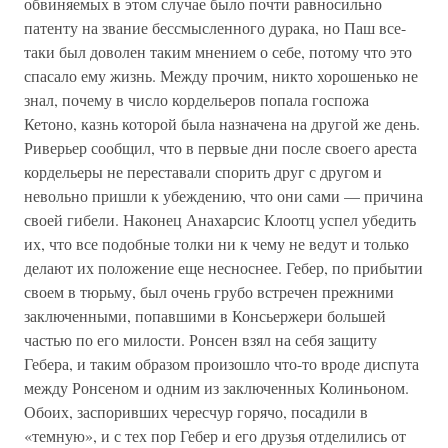
обвиняемых в этом случае было почти равносильно
патенту на звание бессмысленного дурака, но Паш все-
таки был доволен таким мнением о себе, потому что это
спасало ему жизнь. Между прочим, никто хорошенько не
знал, почему в число кордельеров попала госпожа
Кетоно, казнь которой была назначена на другой же день.
Риверьер сообщил, что в первые дни после своего ареста
кордельеры не переставали спорить друг с другом и
невольно пришли к убеждению, что они сами — причина
своей гибели. Наконец Анахарсис Клоотц успел убедить
их, что все подобные толки ни к чему не ведут и только
делают их положение еще несноснее. Гебер, по прибытии
своем в тюрьму, был очень грубо встречен прежними
заключенными, попавшими в Консьержери большей
частью по его милости. Ронсен взял на себя защиту
Гебера, и таким образом произошло что-то вроде диспута
между Ронсеном и одним из заключенных Колиньоном.
Обоих, заспоривших чересчур горячо, посадили в
«темную», и с тех пор Гебер и его друзья отделились от