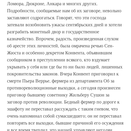
Ломюра, Дюкроне, Анкара и многих других.
Подробности, сообщаемые нам об их заговоре, невольно
заставляют содрогаться. Говорят, что эти господа
затевали возобновить ужасы сентябрьских дней и хотели
разграбить монетный двор и государственное
казначейство. Впрочем, радость, произведенная слухом
об аресте этих личностей, была омрачена речью Сен-
Жюста и особенно декретом Конвента, объявившим
сообщником в преступлении всякого, кто вздумает
укрывать у себя или где бы то ни было людей, лишенных
покровительства законов. Вчера Конвент приговорил к
смерти Пьера Веррье, фермера из департамента Об за
противореволюционные выходки, а сегодня произнесен
приговор бывшему советнику Жильберу Сушон за
заговор против революции. Бедный фермер по дороге к
эшафоту не переставал рассуждать с таким гневом, что
очень напоминал собой сумасшедшего; он не переставал
повторять все выходки, бывшие причиной его осуждения
и все время твердил, что нацией управляют негодяи,