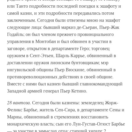
или Танто подробности последней поездки к эшафоту и
самой казни, и эти подробности передавались потом
заключенным. Сегодня были отвезены мною на эшафот
следующие лица: бывший маркиз де-Сьеран, Пьер-Жак
Годайль; он был членом прежнего провинциального
управления в Монтобан и был обвинен в участии в
заговоре, открытом в департаменте Геро; торговец
оружием в Сент-Этьен, Шарль Каррье, обвиненный в
доставлении оружия лионским бунтовщикам; мэр
ингувильской общины Пьер Вюскине, обвиненный в
противореволюционных действиях в своей общине.
Вместе с ними был казнен бывший главнокомандующий
Западной армией генерал Пьер Кетино.
28 вантоза
. Сегодня были казнены: земледелец Жорж-
Феликс Барбье, житель Сен-Сира, в департаменте Сены и
Марны, обвиненный в стремлениях восстановить
монархическую власть; сын его Луи-Густав-Огюст Барбье
— за участие в замыслах отца; старший хирург 2