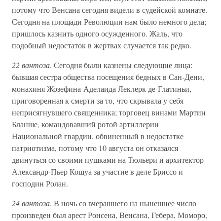
потому что Венсана сегодня видели в судейской комнате.
Сегодня на площади Революции нам было немного дела;
пришлось казнить одного осужденного. Жаль, что
подобный недостаток в жертвах случается так редко.
22 вантоза
. Сегодня были казнены следующие лица:
бывшая сестра общества посещения бедных в Сан-Дени,
монахиня Жозефина-Аделаида Леклерк де-Глатиньи,
приговоренная к смерти за то, что скрывала у себя
неприсягнувшего священника; торговец винами Мартин
Бланше, командовавший ротой артиллерии
Национальной гвардии, обвиненный в недостатке
патриотизма, потому что 10 августа он отказался
двинуться со своими пушками на Тюльери и архитектор
Александр-Пьер Кошуа за участие в деле Бриссо и
господин Ролан.
24 вантоза
. В ночь со вчерашнего на нынешнее число
произведен был арест Ронсена, Венсана, Гебера, Моморо,