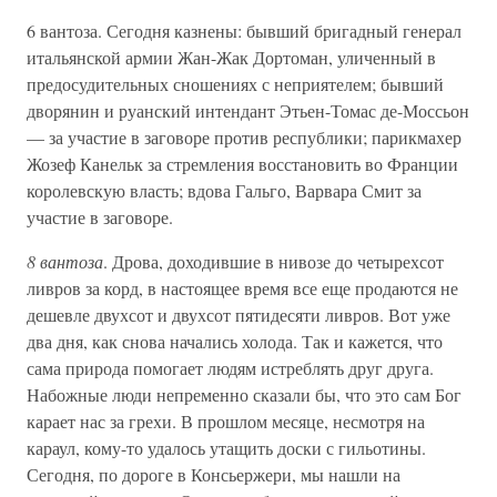
6 вантоза. Сегодня казнены: бывший бригадный генерал
итальянской армии Жан-Жак Дортоман, уличенный в
предосудительных сношениях с неприятелем; бывший
дворянин и руанский интендант Этьен-Томас де-Моссьон
— за участие в заговоре против республики; парикмахер
Жозеф Канельк за стремления восстановить во Франции
королевскую власть; вдова Гальго, Варвара Смит за
участие в заговоре.
8 вантоза
. Дрова, доходившие в нивозе до четырехсот
ливров за корд, в настоящее время все еще продаются не
дешевле двухсот и двухсот пятидесяти ливров. Вот уже
два дня, как снова начались холода. Так и кажется, что
сама природа помогает людям истреблять друг друга.
Набожные люди непременно сказали бы, что это сам Бог
карает нас за грехи. В прошлом месяце, несмотря на
караул, кому-то удалось утащить доски с гильотины.
Сегодня, по дороге в Консьержери, мы нашли на