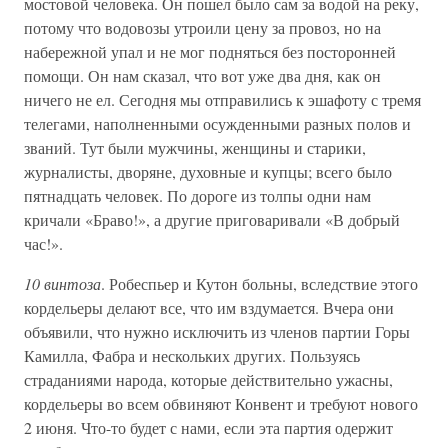
мостовой человека. Он пошел было сам за водой на реку,
потому что водовозы утроили цену за провоз, но на
набережной упал и не мог подняться без посторонней
помощи. Он нам сказал, что вот уже два дня, как он
ничего не ел. Сегодня мы отправились к эшафоту с тремя
телегами, наполненными осужденными разных полов и
званий. Тут были мужчины, женщины и старики,
журналисты, дворяне, духовные и купцы; всего было
пятнадцать человек. По дороге из толпы одни нам
кричали «Браво!», а другие приговаривали «В добрый
час!».
10 винтоза
. Робеспьер и Кутон больны, вследствие этого
кордельеры делают все, что им вздумается. Вчера они
объявили, что нужно исключить из членов партии Горы
Камилла, Фабра и нескольких других. Пользуясь
страданиями народа, которые действительно ужасны,
кордельеры во всем обвиняют Конвент и требуют нового
2 июня. Что-то будет с нами, если эта партия одержит