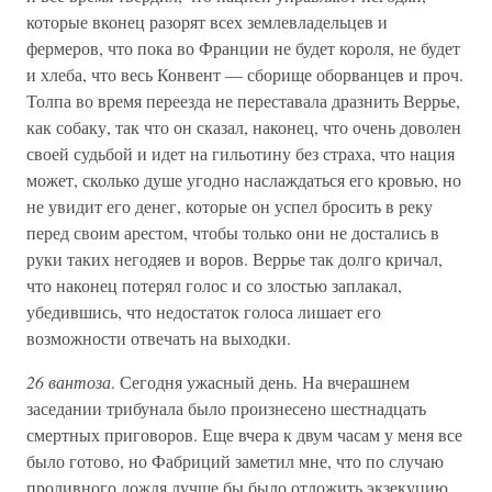
которые вконец разорят всех землевладельцев и
фермеров, что пока во Франции не будет короля, не будет
и хлеба, что весь Конвент — сборище оборванцев и проч.
Толпа во время переезда не переставала дразнить Веррье,
как собаку, так что он сказал, наконец, что очень доволен
своей судьбой и идет на гильотину без страха, что нация
может, сколько душе угодно наслаждаться его кровью, но
не увидит его денег, которые он успел бросить в реку
перед своим арестом, чтобы только они не достались в
руки таких негодяев и воров. Веррье так долго кричал,
что наконец потерял голос и со злостью заплакал,
убедившись, что недостаток голоса лишает его
возможности отвечать на выходки.
26 вантоза
. Сегодня ужасный день. На вчерашнем
заседании трибунала было произнесено шестнадцать
смертных приговоров. Еще вчера к двум часам у меня все
было готово, но Фабриций заметил мне, что по случаю
проливного дождя лучше бы было отложить экзекуцию