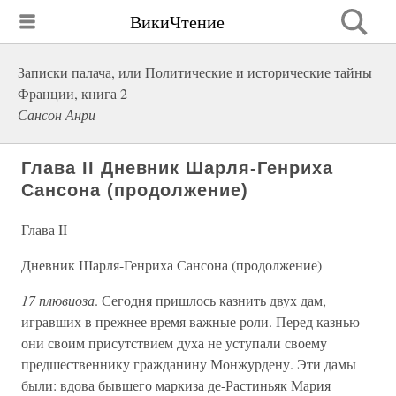
ВикиЧтение
Записки палача, или Политические и исторические тайны
Франции, книга 2
Сансон Анри
Глава II Дневник Шарля-Генриха
Сансона (продолжение)
Глава II
Дневник Шарля-Генриха Сансона (продолжение)
17 плювиоза
. Сегодня пришлось казнить двух дам,
игравших в прежнее время важные роли. Перед казнью
они своим присутствием духа не уступали своему
предшественнику гражданину Монжурдену. Эти дамы
были: вдова бывшего маркиза де-Растиньяк Мария