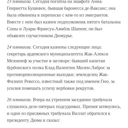
23 плювиоза
. Сегодня погибла на эшафоте Анна-
Генриетта Бушнвен, бывшая баронесса де-Ваксанс; она
была обвинена в переписке с кем-то из эмигрантов.
Вместе с нею был казнен подполковник пятого батальона
Соны и Луары Франсуа-Амабль Шапюн; он был
объявлен соучастником Дюмурье.
24 плювиоза
. Сегодня казнены следующие лица:
секретарь ардемского муниципалитета Жак-Алекси
Мезоннеф за участие в заговоре: бывший капитан
бурбонского полка Клад-Валентин Милен-Лаброс за
противореволюционные выходки; земледелец Жак-
Филипп Ревессо, известный также под именем Гюо, за
усилия помешать успеху вербовки рекрутов.
26 плювиоза
. Вчера на утреннем заседании трибунала
слушалось дело пятерых подсудимых. Прения затянулись,
и один из присяжных трибунала Виллат обратился к
президенту Дюма и сказал: