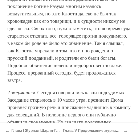
поклонение богине Разума многим казалось
возмутительным, но зато Клоотц далеко не был так
кровожаден как его товарищи, и в сущности никому не
сделал зла. Сверх того, нужно заметить, что во время суда
стараются откопать все, говорящее против подсудимого,
в каком бы роде не было это обвинение. Так я слышал,
как Клоотца упрекали в том, что он по рождению
прусский подданный, и родители его были богаты.
Подобное обвинение нелепо и недобросовестно даже.
Процесс, прерванный сегодня, будет продолжаться
завтра.
4 жерминаля
. Сегодня совершились казни подсудимых.
Заседание открылось в 10 часов утра; президент Дюма
произнес грозную речь и присяжные удалились в комнату
для совещаний. В половине первого они публично
объявили свое мнение. Из двадцати подсудимых
девятнадцать были осуждены; оправдан же был только
←
→
Глава I Журнал Шарля-Генриха Сансона
Глава V Продолжение журнала Генриха Сансона
один, некто Лабуро, студент медицины. Жанна Латрейль,