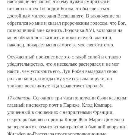
настоящие несчастья, что ему нужно смириться и
покаяться пред Господом Богом, чтобы сделаться
достойным милосердия Всевышнего. В заключение он
обратился ко мне и сказал пророческим голосом, что Бог,
позволивший мне казнить Людовика XVI, возложил на
меня обязанность казнить и похитителей власти и,
наконец, покарает меня самого за мое святотатство.
Осужденный произнес все это с такой силой и с такою
убедительностью, что я несколько растерялся и не мог
найти, чем успокоить его. Луи Робен выдержал свою
роль до конца, и когда ему уже связывали руки, он
трижды воскликнул: «Да здравствует король!».
17 вантоза
. Сегодня в три часа пополудни были казнены:
главный инспектор почт в Париже. Клод Компаре,
уличенный в сношениях с неприятелями Франции;
секретарь бывшего принца Конде Жан-Мария Дюмешен
за переписку с кем-то из эмигрантов и бывший дворянин
Жильбер де-Грассен за противореволюционные