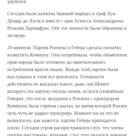
удалился.
Сегодня были казнены бывший маршал и граф Луи-
Дезакр де-Лэгль и вместе с ним Агнесса-Апександрина-
Розалия Ларошфуко. Обе эти личности были обвинены в
заговоре.
20 вантоза
. Партия Ронзена и Гебера сделала попытку
возмутить Коммуну. Она потребовала, чтобы объявление
прав народа было отложено до окончательного
истребления врагов нации. Вожди этой партии были
выслушаны и этим все кончилось. Готовности
действовать не высказал никто; даже сам Шомет,
которого эта партия считала своим, остался спокойным.
Говорят, что после заседания у Ронзена с прокурором
Коммуны была горячая схватка, во время которой Ронзен
чуть-чуть не ударил прокурора. Конвент ни на что не
решился но, как кажется, партии Гебера приходится
плохо. Сегодня утром распространился слух, что члены
партии арестованы, впрочем, слух этот оказался ложным,