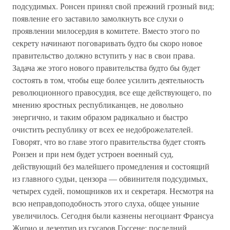
подсудимых. Ронсен принял свой прежний грозный вид;
появление его заставило замолкнуть все слухи о
проявлении милосердия в комитете. Вместо этого по
секрету начинают поговаривать будто бы скоро новое
правительство должно вступить у нас в свои права.
Задача же этого нового правительства будто бы будет
состоять в том, чтобы еще более усилить деятельность
революционного правосудия, все еще действующего, по
мнению яростных республиканцев, не довольно
энергично, и таким образом радикально и быстро
очистить республику от всех ее недоброжелателей.
Говорят, что во главе этого правительства будет стоять
Ронзен и при нем будет устроен военный суд,
действующий без малейшего промедления и состоящий
из главного судьи, цензора — обвинителя подсудимых,
четырех судей, помощников их и секретаря. Несмотря на
всю неправдоподобность этого слуха, общее уныние
увеличилось. Сегодня были казнены негоциант Франсуа
Жирио и дезертир из гусаров Госсене; последний