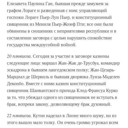
Елизавета Паулина Ган, бывшая прежде замужем за
графом Лораге и разведенная с ним; управляющий
госпожи Лораге Пьер-Луи Пьер, и конституционный
священник из Мениля Пьер-Жозеф Пти; все они были
обвинены в сношениях с неприятелями республики и в
составлении заговора с целью нарушить спокойствие
государства междоусобной войной.
20 плювиоза
. Сегодня за участие в заговоре казнены
следующие лица: маршал Жан-Жак де-Трусбуа, командир
эскадрона в бывшем лангедокском полку; Жан-Цезарь-
Марциал де Шервиль и бывшая дворянка Луиза-Маделен
Деконбо. Вместе с ними казнен конституционный
священник Шанвантского прихода Клод-Франсуа Курко
за то, что убеждал одного из священников не вступать в
брак, вопреки закону, дозволяющему брак духовный.
22 плювиоза
. Кутон наделал в Лионе много шуму, но из
этого вышло мало толку. Он очень громко угрожал всем