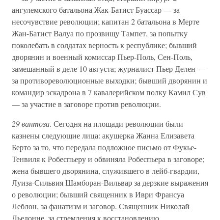
ангулемского батальона Жак-Батист Буассар — за
несочувствие революции; капитан 2 батальона в Мерте
Жан-Батист Валуа по прозвищу Тампет, за попытку
поколебать в солдатах верность к республике; бывший
дворянин и военный комиссар Пьер-Поль, Сен-Поль,
замешанный в деле 10 августа; журналист Пьер Делен —
за противореволюционные выходки; бывший дворянин и
командир эскадрона в 7 кавалерийском полку Камил Сув
— за участие в заговоре против революции.
29 вантоза
. Сегодня на площади революции были
казнены следующие лица: акушерка Жанна Елизавета
Берто за то, что передала подложное письмо от Фукье-
Тенвиля к Робеспьеру и обвиняла Робеспьера в заговоре;
жена бывшего дворянина, служившего в лейб-гвардии,
Луиза-Сильвия Шамборан-Вильвар за дерзкие выражения
о революции; бывший священник в Иври Франсуа
Леблон, за фанатизм и заговор. Священник Николай
Дьедонне, за стремления к восстановлению