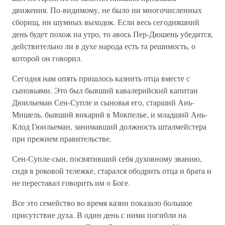
движения. По-видимому, не было ни многочисленных
сборищ, ни шумных выходок. Если весь сегодняшний
день будет похож на утро, то авось Пер-Дюшень убедится,
действительно ли в духе народа есть та решимость, о
которой он говорил.
Сегодня нам опять пришлось казнить отца вместе с
сыновьями. Это был бывший кавалерийский капитан
Дюильеман Сен-Супле и сыновья его, старший Ань-
Мишель, бывший викарий в Мокпелье, и младший Ань-
Клод Гюильеман, занимавший должность шталмейстера
при прежнем правительстве.
Сен-Супле-сын, посвятивший себя духовному званию,
сидя в роковой тележке, старался ободрить отца и брата и
не переставал говорить им о Боге.
Все это семейство во время казни показало большое
присутствие духа. В один день с ними погибли на