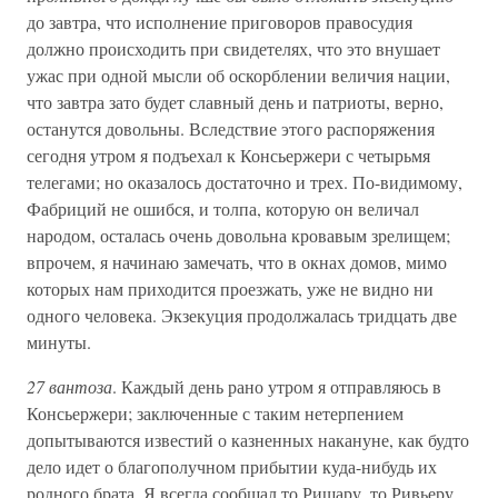
до завтра, что исполнение приговоров правосудия
должно происходить при свидетелях, что это внушает
ужас при одной мысли об оскорблении величия нации,
что завтра зато будет славный день и патриоты, верно,
останутся довольны. Вследствие этого распоряжения
сегодня утром я подъехал к Консьержери с четырьмя
телегами; но оказалось достаточно и трех. По-видимому,
Фабриций не ошибся, и толпа, которую он величал
народом, осталась очень довольна кровавым зрелищем;
впрочем, я начинаю замечать, что в окнах домов, мимо
которых нам приходится проезжать, уже не видно ни
одного человека. Экзекуция продолжалась тридцать две
минуты.
27 вантоза
. Каждый день рано утром я отправляюсь в
Консьержери; заключенные с таким нетерпением
допытываются известий о казненных накануне, как будто
дело идет о благополучном прибытии куда-нибудь их
родного брата. Я всегда сообщал то Ришару, то Ривьеру