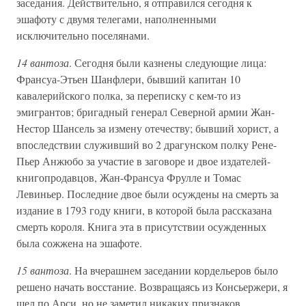
заседания. Действительно, я отправился сегодня к
эшафоту с двумя телегами, наполненными
исключительно поселянами.
14 вантоза
. Сегодня были казнены следующие лица:
Франсуа-Этьен Шанфлери, бывший капитан 10
кавалерийского полка, за переписку с кем-то из
эмигрантов; бригадный генерал Северной армии Жан-
Нестор Шансель за измену отечеству; бывший хорист, а
впоследствии служивший во 2 драгунском полку Рене-
Пьер Анжюбо за участие в заговоре и двое издателей-
книгопродавцов, Жан-Франсуа Фрулле и Томас
Левиньер. Последние двое были осуждены на смерть за
издание в 1793 году книги, в которой была рассказана
смерть короля. Книга эта в присутствии осужденных
была сожжена на эшафоте.
15 вантоза
. На вчерашнем заседании кордельеров было
решено начать восстание. Возвращаясь из Консьержери, я
шел по Арси, но не заметил никаких признаков