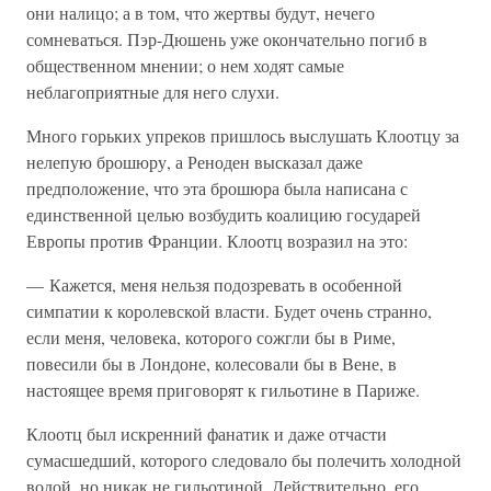
они налицо; а в том, что жертвы будут, нечего
сомневаться. Пэр-Дюшень уже окончательно погиб в
общественном мнении; о нем ходят самые
неблагоприятные для него слухи.
Много горьких упреков пришлось выслушать Клоотцу за
нелепую брошюру, а Реноден высказал даже
предположение, что эта брошюра была написана с
единственной целью возбудить коалицию государей
Европы против Франции. Клоотц возразил на это:
— Кажется, меня нельзя подозревать в особенной
симпатии к королевской власти. Будет очень странно,
если меня, человека, которого сожгли бы в Риме,
повесили бы в Лондоне, колесовали бы в Вене, в
настоящее время приговорят к гильотине в Париже.
Клоотц был искренний фанатик и даже отчасти
сумасшедший, которого следовало бы полечить холодной
водой, но никак не гильотиной. Действительно, его