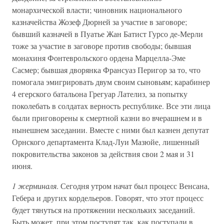
монархической власти; чиновник национального
казначейства Жозеф Дюрней за участие в заговоре;
бывший казначей в Пуатье Жан Батист Гурсо де-Мерли
тоже за участие в заговоре против свободы; бывшая
монахиня Фонтеврольского ордена Марцелла-Эме
Сасмер; бывшая дворянка Франсуаз Перигор за то, что
помогала эмигрировать двум своим сыновьям; карабинер
4 егерского батальона Грегуар Лателиз, за попытку
поколебать в солдатах верность республике. Все эти лица
были приговорены к смертной казни во вчерашнем и в
нынешнем заседании. Вместе с ними был казнен депутат
Орнского департамента Клад-Луи Мазюйе, лишенный
покровительства законов за действия свои 2 мая и 31
июня.
1 жерминаля
. Сегодня утром начат был процесс Венсана,
Гебера и других кордельеров. Говорят, что этот процесс
будет тянуться на протяжении нескольких заседаний.
Быть может, при этом поступят так, как поступали в