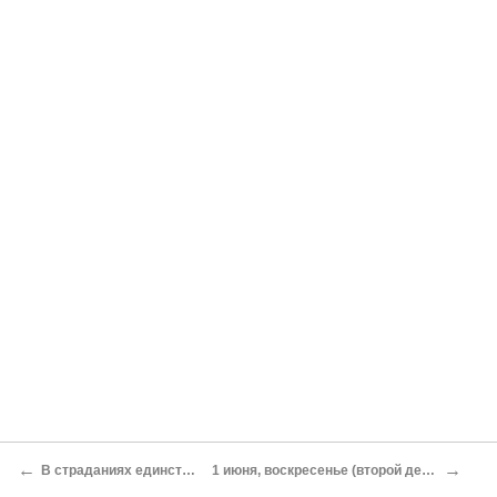
←
→
В страданиях единственный исход -
1 июня, воскресенье (второй день сухой голодовки)