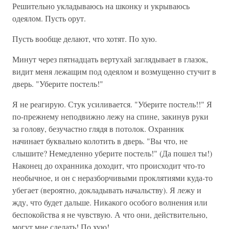
Решительно укладываюсь на шконку и укрываюсь
одеялом. Пусть орут.
Пусть вообще делают, что хотят. По хую.
Минут через пятнадцать вертухай заглядывает в глазок,
видит меня лежащим под одеялом и возмущенно стучит в
дверь. "Уберите постель!"
Я не реагирую. Стук усиливается. "Уберите постель!!" Я
по-прежнему неподвижно лежу на спине, закинув руки
за голову, безучастно глядя в потолок. Охранник
начинает буквально колотить в дверь. "Вы что, не
слышите? Немедленно уберите постель!" (Да пошел ты!)
Наконец до охранника доходит, что происходит что-то
необычное, и он с неразборчивыми проклятиями куда-то
убегает (вероятно, докладывать начальству). Я лежу и
жду, что будет дальше. Никакого особого волнения или
беспокойства я не чувствую. А что они, действительно,
могут мне сделать! По хую!