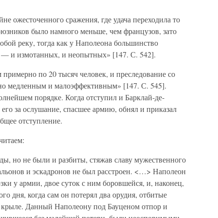
йне ожесточенного сражения, где удача переходила то
союзников было намного меньше, чем французов, зато
обой реку, тогда как у Наполеона большинство
 — и измотанных, и неопытных» [147. С. 542].
 примерно по 20 тысяч человек, и преследование со
о медленным и малоэффективным» [147. С. 545].
олнейшем порядке. Когда отступил и Барклай-де-
его за ослушание, спасшее армию, обнял и приказал
общее отступление.
читаем:
ды, но не были и разбиты, стяжав славу мужественного
альонов и эскадронов не был расстроен. <…> Наполеон
зки у армии, двое суток с ним боровшейся, и, наконец,
го дня, когда сам он потерял два орудия, отбитые
 крыле. Данный Наполеону под Бауценом отпор и
ршившееся без малейшей потери, были неоспоримыми