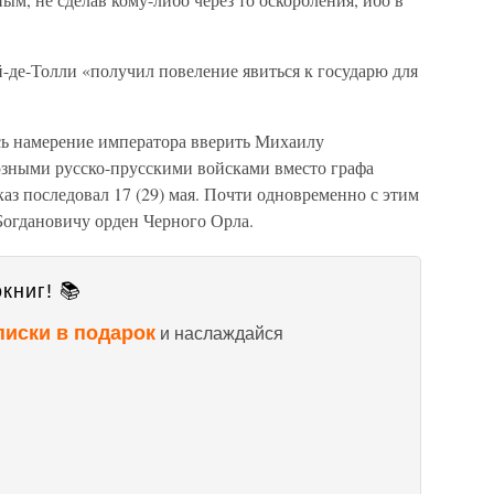
-де-Толли «получил повеление явиться к государю для
сь намерение императора вверить Михаилу
юзными русско-прусскими войсками вместо графа
з последовал 17 (29) мая. Почти одновременно с этим
огдановичу орден Черного Орла.
книг! 📚
писки в подарок
и наслаждайся