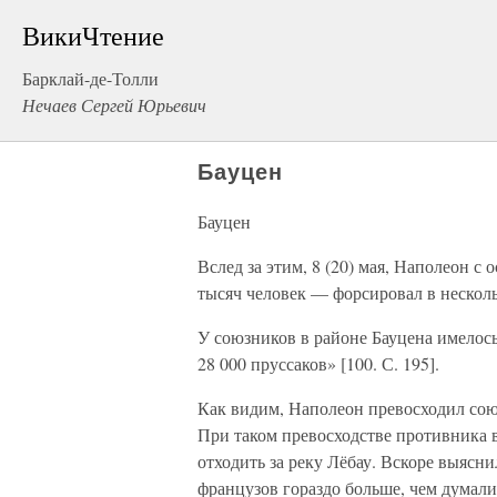
ВикиЧтение
Барклай-де-Толли
Нечаев Сергей Юрьевич
Бауцен
Бауцен
Вслед за этим, 8 (20) мая, Наполеон с
тысяч человек — форсировал в нескол
У союзников в районе Бауцена имелось 
28 000 пруссаков» [100. С. 195].
Как видим, Наполеон превосходил союз
При таком превосходстве противника в
отходить за реку Лёбау. Вскоре выясни
французов гораздо больше, чем думали 