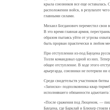
крыла союзников все еще оставалась. 
расположении войск, в результате чего
главными силами.
Михаил Богданович переместил свои вой
В это время главная армия, перестраив
образом пытаясь уйти от угрозы охвата
быть прорван практически в любом ме
При отступлении из-под Бауцена русск
Толли командовал одной из них. Тепе
общее отступление. В ходе этого отст
арьергарда, союзники не потеряли ни 
Среди свидетельств участников битвы
«Записки» подполковника квар-тирмейс
исполнявшего обязанности адъютанта 
«После сражения под Люценом, — пиш
Бауцена, где Барклай и Блюхер стояли 