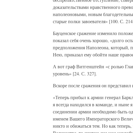
доказательствами нравственного прево
наполеоновыми, новым благодетельны
старые полки завоевателя» [100. С. 214
Бауценское сражение изменило положе
показал себя очень хорошо, «долго ос
предположения Наполеона, который, п
Нею, приказал ему обойти наше правое 
А вот граф Витгенштейн «с ролью Гла
уровень» [24. С. 327].
Вскоре после сражения он представил
«Теперь прибыл к армии генерал Баркл
я всегда находился в команде, и ныне 
соединении армии необходимо быть од
именем Вашего Императорского Величе
никто и обижаться тем. Но как теперь,
Величестве, то считаю сие уже неудобн