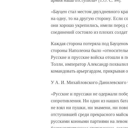
«Бауцен стал местом двухдневного кра
на одну, то на другую сторону. Если 
они хорошо укрепились, имели перед с
соединений состояло из плохих солдат
Каждая сторона потеряла под Бауценом
стороны Наполеона было «относительн
Русские и прусские войска отошли в п
Толли, император Александр похвалил 
командовать арьергардом, прикрывая 
У А. И. Михайловского-Данилевского 
«Русские и пруссаки не одержали побе
сопротивления. Ни один из наших бат
не взял ни пушки, ни знамени, ни пово
отступившей среди прекрасного майско
русскими конными партиями на левом
беспрепятственное отступление, сове