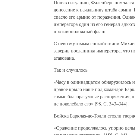
Поняв ситуацию, Фаленберг помчался к
донесение к начальнику штаба армии. 
спасло его армию от поражения. Однак
императора один из его генерал-адъют
противоположный фланг.
С невозмутимым спокойствием Михаил 
заверив посланника императора, что не
атакована.
Так и случилось.
«Часу в одиннадцатом обнаружилось н
правое крыло наше под командой Барк
самые благоразумные распоряжения; п
не поколебало его» [98. С. 343–344].
Войска Барклая-де-Толли стояли твердо
«Сражение продолжалось упорно целый
армия наша отступила» [155. С. 84].