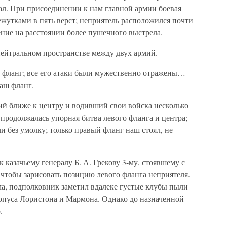
ал. При присоединении к нам главной армии боевая
ежутками в пять верст; неприятель расположился почти
ение на расстоянии более пушечного выстрела.
 нейтральном пространстве между двух армий.
 фланг; все его атаки были мужественно отражены…
аш фланг.
ий ближе к центру и водивший свои войска несколько
я продолжалась упорная битва левого фланга и центра;
и без умолку; только правый фланг наш стоял, не
 казачьему генералу Б. А. Грекову 3-му, стоявшему с
чтобы зарисовать позицию левого фланга неприятеля.
ма, подполковник заметил вдалеке густые клубы пыли
рпуса Лористона и Мармона. Однако до назначенной
.