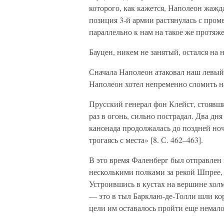
которого, как кажется, Наполеон жажд
позиция 3-й армии растянулась с пром
параллельно к нам на такое же протяж
Бауцен, никем не занятый, остался на
Сначала Наполеон атаковал наш левый
Наполеон хотел непременно сломить н
Прусский генерал фон Клейст, стоявш
раз в огонь, сильно пострадал. Два дн
канонада продолжалась до поздней ноч
трогаясь с места» [8. С. 462–463].
В это время Фаленберг был отправлен к
несколькими полками за рекой Шпрее, 
Устроившись в кустах на вершине хол
— это в тыл Барклаю-де-Толли шли ко
цели им оставалось пройти еще немало