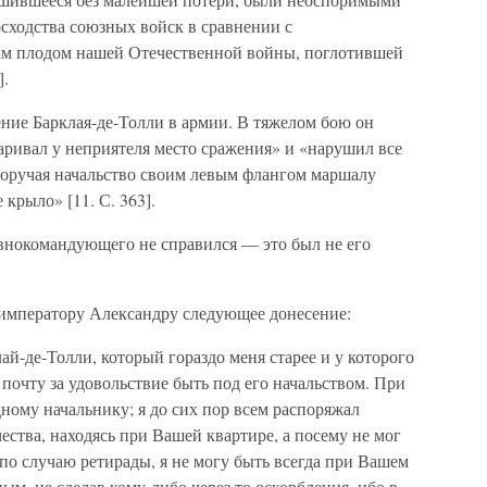
сходства союзных войск в сравнении с
м плодом нашей Отечественной войны, поглотившей
].
ние Барклая-де-Толли в армии. В тяжелом бою он
паривал у неприятеля место сражения» и «нарушил все
оручая начальство своим левым флангом маршалу
крыло» [11. С. 363].
внокомандующего не справился — это был не его
 императору Александру следующее донесение:
ай-де-Толли, который гораздо меня старее и у которого
я почту за удовольствие быть под его начальством. При
ному начальнику; я до сих пор всем распоряжал
ства, находясь при Вашей квартире, а посему не мог
 по случаю ретирады, я не могу быть всегда при Вашем
ым, не сделав кому-либо через то оскорбления, ибо в