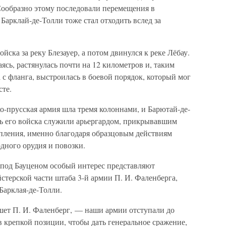
Сообразно этому последовали перемещения в
 Барклай-де-Толли тоже стал отходить вслед за
ска за реку Блезауер, а потом двинулся к реке Лёбау.
аясь, растянулась почти на 12 километров и, таким
 с фланга, выстроилась в боевой порядок, который мог
сте.
о-прусская армия шла тремя колоннами, и Барютай-де-
рь его войска служили арьергардом, прикрывавшим
упления, именно благодаря образцовым действиям
одного орудия и повозки.
 под Бауценом особый интерес представляют
терской части штаба 3-й армии П. И. Фаленберга,
Барклая-де-Толли.
ет П. И. Фаленберг, — наши армии отступали до
в крепкой позиции, чтобы дать генеральное сражение,