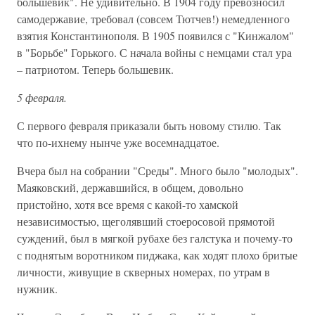
большевик". Не удивительно. В 1904 году превозносил
самодержавие, требовал (совсем Тютчев!) немедленного
взятия Константинополя. В 1905 появился с "Кинжалом"
в "Борьбе" Горького. С начала войны с немцами стал ура
– патриотом. Теперь большевик.
5 февраля.
С первого февраля приказали быть новому стилю. Так
что по-ихнему нынче уже восемнадцатое.
Вчера был на собрании "Среды". Много было "молодых".
Маяковский, державшийся, в общем, довольно
пристойно, хотя все время с какой-то хамской
независимостью, щеголявший стоеросовой прямотой
суждений, был в мягкой рубахе без галстука и почему-то
с поднятым воротником пиджака, как ходят плохо бритые
личности, живущие в скверных номерах, по утрам в
нужник.