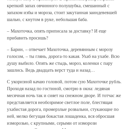
крепкий запах овчинного полушубка, смешанный с
запахом избы и мороза, стоит закутанная заиндевевшей
шалью, с кнутом в руке, небольшая баба.
– Махоточка, опять приписала за доставку? И еще
прибавить просишь?
– Барин, – отвечает Махоточка, деревянным с морозу
голосом, – ты глянь, дорога-то какая. Ухаб на ухабе. Всю
душу выбило. Опять же стыдь, мороз, коленки с пару
зашлись. Ведь двадцать верст туда и назад…
С укоризной качаю головой, потом сую Махоточке рубль.
Проходя назад по гостиной, смотрю в окна: ледяная
месячная ночь так и сияет на снежном дворе. И тотчас же
представляется необозримое светлое поле, блестящая
ухабистая дорога, промерзлые розвальни, стукающие по
ней, мелко бегущая бокастая лошаденка, вся обросшая
изморозью, с крупными, серыми от изморози