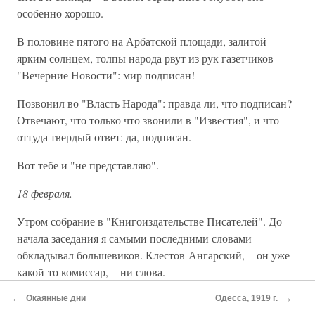
особенно хорошо.
В половине пятого на Арбатской площади, залитой
ярким солнцем, толпы народа рвут из рук газетчиков
"Вечерние Новости": мир подписан!
Позвонил во "Власть Народа": правда ли, что подписан?
Отвечают, что только что звонили в "Известия", и что
оттуда твердый ответ: да, подписан.
Вот тебе и "не представляю".
18 февраля.
Утром собрание в "Книгоиздательстве Писателей". До
начала заседания я самыми последними словами
обкладывал большевиков. Клестов-Ангарский, – он уже
какой-то комиссар, – ни слова.
←
→
На стенах домов кем-то расклеены афиши, уличающие
Окаянные дни
Одесса, 1919 г.