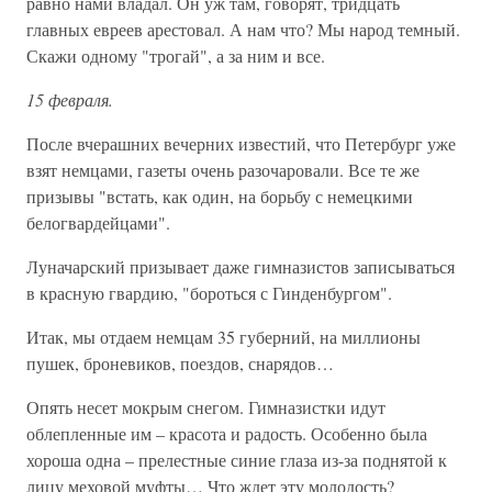
равно нами владал. Он уж там, говорят, тридцать
главных евреев арестовал. А нам что? Мы народ темный.
Скажи одному "трогай", а за ним и все.
15 февраля.
После вчерашних вечерних известий, что Петербург уже
взят немцами, газеты очень разочаровали. Все те же
призывы "встать, как один, на борьбу с немецкими
белогвардейцами".
Луначарский призывает даже гимназистов записываться
в красную гвардию, "бороться с Гинденбургом".
Итак, мы отдаем немцам 35 губерний, на миллионы
пушек, броневиков, поездов, снарядов…
Опять несет мокрым снегом. Гимназистки идут
облепленные им – красота и радость. Особенно была
хороша одна – прелестные синие глаза из-за поднятой к
лицу меховой муфты… Что ждет эту молодость?