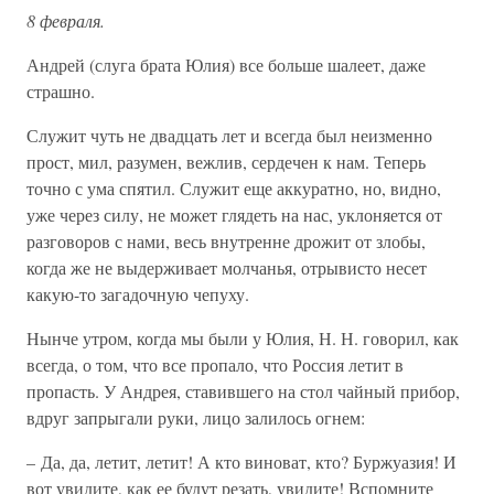
8 февраля.
Андрей (слуга брата Юлия) все больше шалеет, даже
страшно.
Служит чуть не двадцать лет и всегда был неизменно
прост, мил, разумен, вежлив, сердечен к нам. Теперь
точно с ума спятил. Служит еще аккуратно, но, видно,
уже через силу, не может глядеть на нас, уклоняется от
разговоров с нами, весь внутренне дрожит от злобы,
когда же не выдерживает молчанья, отрывисто несет
какую-то загадочную чепуху.
Нынче утром, когда мы были у Юлия, Н. Н. говорил, как
всегда, о том, что все пропало, что Россия летит в
пропасть. У Андрея, ставившего на стол чайный прибор,
вдруг запрыгали руки, лицо залилось огнем:
– Да, да, летит, летит! А кто виноват, кто? Буржуазия! И
вот увидите, как ее будут резать, увидите! Вспомните