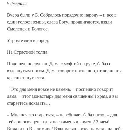
9 февраля.
Вчера были у Б. Собралось порядочно народу – и все в
один голос: немцы, слава Богу, продвигаются, взяли
Смоленск и Бологое.
Утром ездил в город.
На Страстной толпа.
Подошел, послушал. Дама с муфтой на руке, баба со
вздернутым носом. Дама говорит поспешно, от волнения
краснеет, путается.
– Это для меня вовсе не камень, – поспешно говорит
дама, – этот монастырь для меня священный храм, а вы
стараетесь доказать…
– Мне нечего стараться, – перебивает баба нагло, – для
тебя он освящен, а для нас камень и камень! Знаем!
Видали во Владимире! Взял маляр доску, намазал на ней,