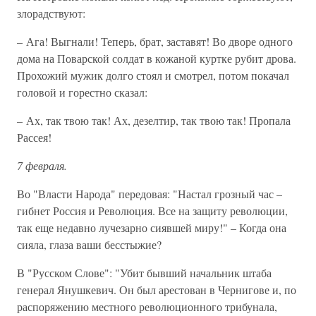
злорадствуют:
– Ага! Выгнали! Теперь, брат, заставят! Во дворе одного
дома на Поварской солдат в кожаной куртке рубит дрова.
Прохожий мужик долго стоял и смотрел, потом покачал
головой и горестно сказал:
– Ах, так твою так! Ах, дезелтир, так твою так! Пропала
Рассея!
7 февраля.
Во "Власти Народа" передовая: "Настал грозный час –
гибнет Россия и Революция. Все на защиту революции,
так еще недавно лучезарно сиявшей миру!" – Когда она
сияла, глаза ваши бесстыжие?
В "Русском Слове": "Убит бывший начальник штаба
генерал Янушкевич. Он был арестован в Чернигове и, по
распоряжению местного революционного трибунала,