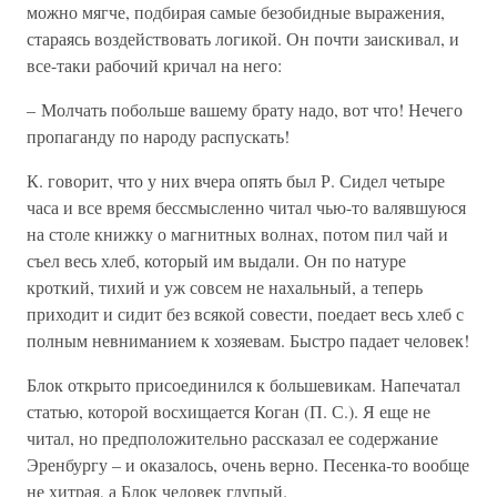
можно мягче, подбирая самые безобидные выражения,
стараясь воздействовать логикой. Он почти заискивал, и
все-таки рабочий кричал на него:
– Молчать побольше вашему брату надо, вот что! Нечего
пропаганду по народу распускать!
К. говорит, что у них вчера опять был Р. Сидел четыре
часа и все время бессмысленно читал чью-то валявшуюся
на столе книжку о магнитных волнах, потом пил чай и
съел весь хлеб, который им выдали. Он по натуре
кроткий, тихий и уж совсем не нахальный, а теперь
приходит и сидит без всякой совести, поедает весь хлеб с
полным невниманием к хозяевам. Быстро падает человек!
Блок открыто присоединился к большевикам. Напечатал
статью, которой восхищается Коган (П. С.). Я еще не
читал, но предположительно рассказал ее содержание
Эренбургу – и оказалось, очень верно. Песенка-то вообще
не хитрая, а Блок человек глупый.