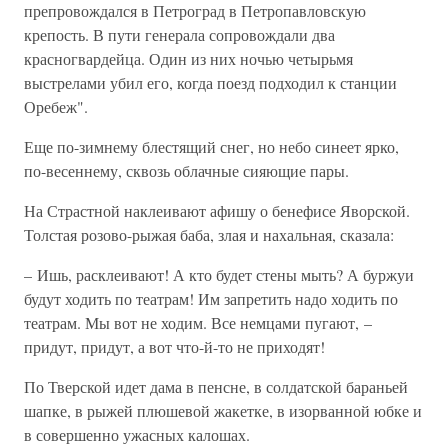
препровождался в Петроград в Петропавловскую
крепость. В пути генерала сопровождали два
красногвардейца. Один из них ночью четырьмя
выстрелами убил его, когда поезд подходил к станции
Оребеж".
Еще по-зимнему блестящий снег, но небо синеет ярко,
по-весеннему, сквозь облачные сияющие пары.
На Страстной наклеивают афишу о бенефисе Яворской.
Толстая розово-рыжая баба, злая и нахальная, сказала:
– Ишь, расклеивают! А кто будет стены мыть? А буржуи
будут ходить по театрам! Им запретить надо ходить по
театрам. Мы вот не ходим. Все немцами пугают, –
придут, придут, а вот что-й-то не приходят!
По Тверской идет дама в пенсне, в солдатской бараньей
шапке, в рыжей плюшевой жакетке, в изорванной юбке и
в совершенно ужасных калошах.