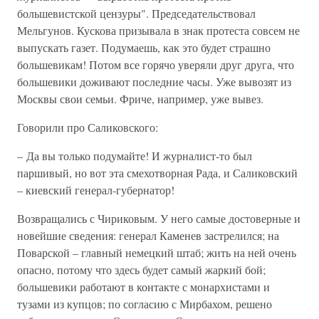
большевистской цензуры". Председательствовал
Мельгунов. Кускова призывала в знак протеста совсем не
выпускать газет. Подумаешь, как это будет страшно
большевикам! Потом все горячо уверяли друг друга, что
большевики доживают последние часы. Уже вывозят из
Москвы свои семьи. Фриче, например, уже вывез.
Говорили про Саликовского:
– Да вы только подумайте! И журналист-то был
паршивый, но вот эта смехотворная Рада, и Саликовский
– киевский генерал-губернатор!
Возвращались с Чириковым. У него самые достоверные и
новейшие сведения: генерал Каменев застрелился; на
Поварской – главный немецкий штаб; жить на ней очень
опасно, потому что здесь будет самый жаркий бой;
большевики работают в контакте с монархистами и
тузами из купцов; по согласию с Мирбахом, решено