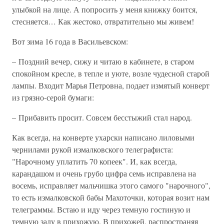
улыбкой на лице. А попросить у меня книжку боится,
стесняется… Как жестоко, отвратительно мы живем!
Вот зима 16 года в Васильевском:
– Поздний вечер, сижу и читаю в кабинете, в старом
спокойном кресле, в тепле и уюте, возле чудесной старой
лампы. Входит Марья Петровна, подает измятый конверт
из грязно-серой бумаги:
– Прибавить просит. Совсем бесстыжий стал народ.
Как всегда, на конверте ухарски написано лиловыми
чернилами рукой измалковского телеграфиста:
"Нарочному уплатить 70 копеек". И, как всегда,
карандашом и очень грубо цифра семь исправлена на
восемь, исправляет мальчишка этого самого "нарочного",
то есть измалковской бабы Махоточки, которая возит нам
телеграммы. Встаю и иду через темную гостиную и
темную залу в прихожую. В прихожей, распространяя