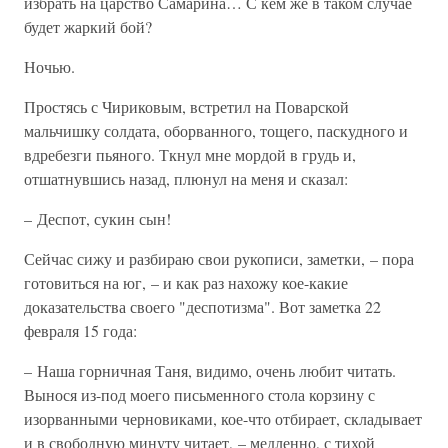
избрать на царство Самарина… С кем же в таком случае
будет жаркий бой?
Ночью.
Простясь с Чириковым, встретил на Поварской
мальчишку солдата, оборванного, тощего, паскудного и
вдребезги пьяного. Ткнул мне мордой в грудь и,
отшатнувшись назад, плюнул на меня и сказал:
– Деспот, сукин сын!
Сейчас сижу и разбираю свои рукописи, заметки, – пора
готовиться на юг, – и как раз нахожу кое-какие
доказательства своего "деспотизма". Вот заметка 22
февраля 15 года:
– Наша горничная Таня, видимо, очень любит читать.
Вынося из-под моего письменного стола корзину с
изорванными черновиками, кое-что отбирает, складывает
и в свободную минуту читает, – медленно, с тихой