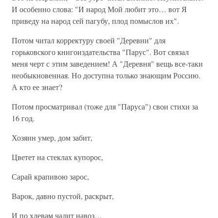
И особенно слова: "И народ Мой любит это… вот Я
приведу на народ сей пагубу, плод помыслов их".
Потом читал корректуру своей "Деревни" для
горьковского книгоиздательства "Парус". Вот связал
меня черт с этим заведением! А "Деревня" вещь все-таки
необыкновенная. Но доступна только знающим Россию.
А кто ее знает?
Потом просматривал (тоже для "Паруса") свои стихи за
16 год.
Хозяин умер, дом забит,
Цветет на стеклах купорос,
Сарай крапивою зарос,
Варок, давно пустой, раскрыт,
И по хлевам чадит навоз…