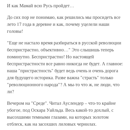
И как Мамай всю Русь пройдет…
До сих пор не понимаю, как решились мы просидеть все
лето 17 года в деревне и как, почему уцелели наши
головы!
"Еще не настало время разбираться в русской революции
беспристрастно, объективно…" Это слышишь теперь
поминутно. Беспристрастно! Но настоящей
беспристрастности все равно никогда не будет. А главное:
наша "пристрастность" будет ведь очень и очень дорога
для будущего историка. Разве важна "страсть" только
"революционного народа"? А мы-то что ж, не люди, что
ли?
Вечером на "Среде". Читал Ауслендер – что-то крайне
убогое, под Оскара Уайльда. Весь какой-то дохлый, с
высохшими темными глазами, на которых золотом
отблеск, как на засохших лиловых чернилах.