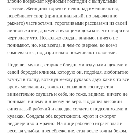
злобно возражает курносый господин с выпуклыми
глазами. Женщины горячо и невпопад вмешиваются,
перебивают спор (принципиальный, по выражению
рыжего) частностями, торопливыми рассказами из своей
личной жизни, долженствующими доказать, что творится
черт знает что. Несколько солдат, видимо, ничего не
понимают, но, как всегда, в чем-то (вернее, во всем)
сомневаются, подозрительно покачивают головами.
Подошел мужик, старик с бледными вздутыми щеками и
седой бородой клином, которую он, подойдя, любопытно
всунул в толпу, воткнул между рукавов двух каких-то все
время молчавших, только слушавших господ: стал
внимательно слушать и себе, но тоже, видимо, ничего не
понимая, ничему и никому не веря. Подошел высокий
синеглазый рабочий и еще два солдата с подсолнухами в
кулаках. Солдаты оба коротконоги, жуют и смотрят
недоверчиво и мрачно. На лице рабочего играет злая и
веселая улыбка, пренебрежение, стал возле толпы боком,