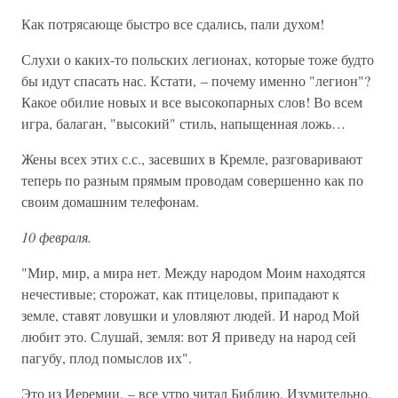
Как потрясающе быстро все сдались, пали духом!
Слухи о каких-то польских легионах, которые тоже будто
бы идут спасать нас. Кстати, – почему именно "легион"?
Какое обилие новых и все высокопарных слов! Во всем
игра, балаган, "высокий" стиль, напыщенная ложь…
Жены всех этих с.с., засевших в Кремле, разговаривают
теперь по разным прямым проводам совершенно как по
своим домашним телефонам.
10 февраля.
"Мир, мир, а мира нет. Между народом Моим находятся
нечестивые; сторожат, как птицеловы, припадают к
земле, ставят ловушки и уловляют людей. И народ Мой
любит это. Слушай, земля: вот Я приведу на народ сей
пагубу, плод помыслов их".
Это из Иеремии, – все утро читал Библию. Изумительно.