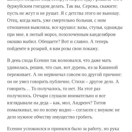
буржуйским гнездом делать. Так вы, Сережа, скажите:
пусть не жгут и не рушат. Я с детства этого не выношу.
Отец, когда мать, уже смертельно больная, с ним
отношения выясняла, все крушил: вазы, стулья, однажды
при мне, в лютый мороз, позолоченным канделябром
окошко выбил. Обещаете? Вот и славно. А теперь
пойдемте в розарий, я вам розы свои покажу.
В день схода Есенин так волновался, что даже мать
удивилась, решив, что сын, вот дурень, из-за Кашиной
переживает. А он нервничал совсем по другой причине:
он не умел говорить публично. Стихи – другое дело. А
говорить… То получалось, то нет. На этот раз
получилось. Отчари слушали внимательно и все
взглядывали на деда – как, мол, Андреич? Титов
помалкивал, но по всему видно – согласен с внуком: не
дело нужное обчеству имущество гробить.
Есенин успокоился и принялся было за работу, но рука