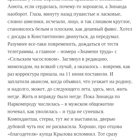
Анюта, если сердилась, почему-то хорошела, а Зинаида
наоборот. Глаза, минуту назад пушистые и ласковые,
словно шмелики, исчезали, лицо, и так слишком круглое,
становилось белым и плоским, как дешевый фаянс. Хотел
с досады в Константиново двинуться, да передумал.
Разумнее все-таки повременить, дождаться от тестя
телеграммы, а главное – номера «Знамени труда» с
«Сельским часословом». Заглянул в редакцию,
мимоходом, на всякий случай, а оказалось – вовремя, как
раз корректура пришла, на 11 июня поставили. И
заплатили авансом, когда объявил, что уезжает на родину,
и надолго, может, до следующего лета, здесь, мол, жить
негде. Жить и вправду было негде. Пока Зинаида по
Наркомпроду числилась – в мужском общежитии
ночевал, как уволилась – и туда не сунешься.
Комендантша, стерва, тут же и выставила, дверью
дубовой чуть нос не расквасила. Хорошо, про отцова
«благодетеля» купца Крылова вспомнил. Тот сразу