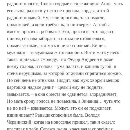
радости просит, Только гордые в силе живут». Анна, мать
его сына, радости у него не просила, гордая, а этой
радости подавай. Ну, если просишь, так помягче,
поласковей, а коли требуешь, то потверже. А чтобы
вместе просить-требовать? Это, простите, что водка с
пивом, сначала забирает, а потом не отблюешься,
похмелье такое, что хоть в петлю полезай. Ей не с
мужиком – за мужиком жить надобно. Вот и мать у него
такая: привыкла смолоду, что Федор Андреич в доме
всему голова, и голова – ума палата, и кошель тугой, и
стена нерушимая, за которой от жизни спрятаться можно.
По сей день не отвыкла. Глядит, как муж хворый мешок
картошки надвое делит – целый ему не поднять,
задыхается, – а она с места не сдвинется, злорадничает.
Но мать сроду голоса не повысила, а Зинаида… чуть что
не по ней – взвивается. Может, это он ее поджигает,
взвинчивает? Раньше спокойная была. Володя
Червинский, когда на новоселье пришел, так и сказал:
красивая у тебя, Сережа, жена, красивая и спокойная.