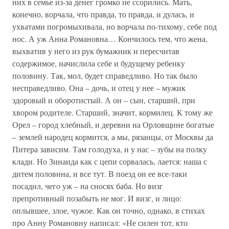
них в семье из-за денег громко не ссорились. Мать,
конечно, ворчала, что правда, то правда, и дулась, и
ухватами погромыхивала, но ворчала по-тихому, себе под
нос. А уж Анна Романовна… Кончилось тем, что жена,
выхватив у него из рук бумажник и пересчитав
содержимое, начислила себе и будущему ребенку
половину. Так, мол, будет справедливо. Но так было
несправедливо. Она – дочь, и отец у нее – мужик
здоровый и оборотистый. А он – сын, старший, при
хвором родителе. Старший, значит, кормилец. К тому же
Орел – город хлебный, и деревни на Орловщине богатые
– землей народец кормится, а мы, рязанцы, от Москвы да
Питера зависим. Там голодуха, и у нас – зубы на полку
клади. Но Зинаида как с цепи сорвалась, лается: наша с
дитем половина, и все тут. В поезд он ее все-таки
посадил, чего уж – на сносях баба. Но визг
препротивный позабыть не мог. И визг, и лицо:
оплывшее, злое, чужое. Как он точно, однако, в стихах
про Анну Романовну написал: «Не силен тот, кто