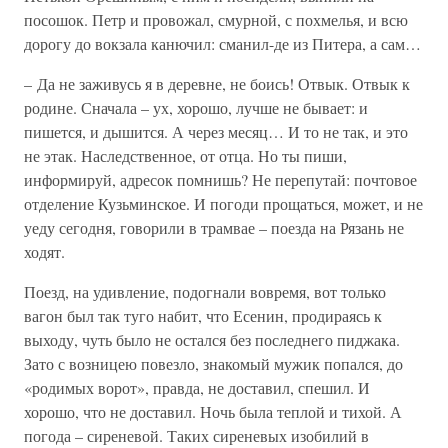
посошок. Петр и провожал, смурной, с похмелья, и всю
дорогу до вокзала канючил: сманил-де из Питера, а сам…
– Да не заживусь я в деревне, не боись! Отвык. Отвык к
родине. Сначала – ух, хорошо, лучше не бывает: и
пишется, и дышится. А через месяц… И то не так, и это
не этак. Наследственное, от отца. Но ты пиши,
информируй, адресок помнишь? Не перепутай: почтовое
отделение Кузьминское. И погоди прощаться, может, и не
уеду сегодня, говорили в трамвае – поезда на Рязань не
ходят.
Поезд, на удивление, подогнали вовремя, вот только
вагон был так туго набит, что Есенин, продираясь к
выходу, чуть было не остался без последнего пиджака.
Зато с возницею повезло, знакомый мужик попался, до
«родимых ворот», правда, не доставил, спешил. И
хорошо, что не доставил. Ночь была теплой и тихой. А
погода – сиреневой. Таких сиреневых изобилий в