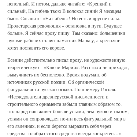
неполный. И потом, дальше читайте: «Крепкий и
сильный, На гибель твою В колокол синий Я месяцем
бью». Слышите: «На гибель»! Но есть и другие силы.
Пролетарская революция – остановка в пути. Будущее
больше. Я сейчас прозу пишу. Там сказано: большевики
руками рабочих ставят памятник Марксу, а крестьяне
хотят поставить его корове.
Есенин действительно писал прозу, не художественную,
теоретическую – «Ключи Марии». Раз стихи не приходят,
вымучивать их бесполезно. Время подумать об
источниках русской поэзии. Об органической
фигуральности русского языка. По примеру Гоголя.
«Исследователи древнерусской письменности и
строительного орнамента забыли главным образом то,
что народ наш живет больше устами, чем рукою и глазом,
устами он сопровождает почти весь фигуральный мир в
его явлениях, и если берется выражать себя через
средства, то образ этого средства всегда конкретен…»