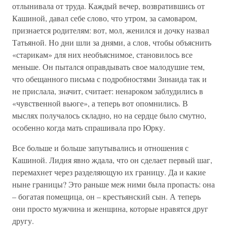
отлынивала от труда. Каждый вечер, возвратившись от
Кашиной, давал себе слово, что утром, за самоваром,
признается родителям: вот, мол, женился и дочку назвал
Татьяной. Но дни шли за днями, а слов, чтобы объяснить
«старикам» для них необъяснимое, становилось все
меньше. Он пытался оправдывать свое малодушие тем,
что обещанного письма с подробностями Зинаида так и
не прислала, значит, считает: ненароком заблудились в
«чувственной вьюге», а теперь вот опомнились. В
мыслях получалось складно, но на сердце было смутно,
особенно когда мать спрашивала про Юрку.
Все больше и больше запутывались и отношения с
Кашиной. Лидия явно ждала, что он сделает первый шаг,
перемахнет через разделяющую их границу. Да и какие
ныне границы? Это раньше меж ними была пропасть: она
– богатая помещица, он – крестьянский сын. А теперь
они просто мужчина и женщина, которые нравятся друг
другу.