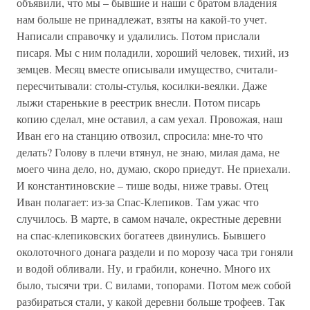
объявили, что мы – бывшие и наши с братом владения
нам больше не принадлежат, взяты на какой-то учет.
Написали справочку и удалились. Потом прислали
писаря. Мы с ним поладили, хороший человек, тихий, из
земцев. Месяц вместе описывали имущество, считали-
пересчитывали: столы-стулья, косилки-веялки. Даже
лыжи старенькие в реестрик внесли. Потом писарь
копию сделал, мне оставил, а сам уехал. Провожая, наш
Иван его на станцию отвозил, спросила: мне-то что
делать? Голову в плечи втянул, не знаю, милая дама, не
моего чина дело, но, думаю, скоро приедут. Не приехали.
И константиновские – тише воды, ниже травы. Отец
Иван полагает: из-за Спас-Клепиков. Там ужас что
случилось. В марте, в самом начале, окрестные деревни
на спас-клепиковских богатеев двинулись. Бывшего
околоточного донага раздели и по морозу часа три гоняли
и водой обливали. Ну, и грабили, конечно. Много их
было, тысячи три. С вилами, топорами. Потом меж собой
разбираться стали, у какой деревни больше трофеев. Так