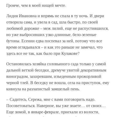
Громче, чем в моей нищей мечте.
Лидия Ивановна и впрямь не спала в ту ночь. И двери
отворила сама, и увела в сад, шла быстро, по своей
любимой дорожке – меж лилий, еще не распустившихся,
но уже выбросивших узко-длинные, бело-зеленые
бутоны. Есенин едва поспевал за ней, потому что все
время оглядывался – и как это раньше не замечал, что
здесь все не так, как было при Кулакове?
Остановилась хозяйка соловьиного сада только у самой
дальней ветхой беседки, дремуче увитой декоративным
виноградом, захиревшим, изъеденным прожорливой
черной тлей. В беседку не вошла, села на приступок, ему
кивнула на разлапистый замшелый пень.
– Садитесь, Сережа, мне с вами поговорить надо.
Посоветоваться. Наверное, вы уже знаете… от своих…
Еще зимой, в январе-феврале, приехали из волости,