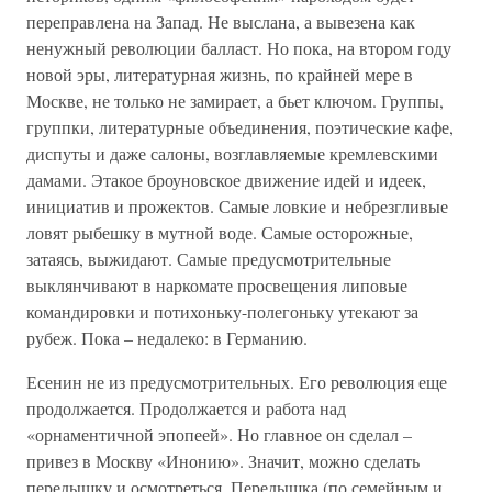
переправлена на Запад. Не выслана, а вывезена как
ненужный революции балласт. Но пока, на втором году
новой эры, литературная жизнь, по крайней мере в
Москве, не только не замирает, а бьет ключом. Группы,
группки, литературные объединения, поэтические кафе,
диспуты и даже салоны, возглавляемые кремлевскими
дамами. Этакое броуновское движение идей и идеек,
инициатив и прожектов. Самые ловкие и небрезгливые
ловят рыбешку в мутной воде. Самые осторожные,
затаясь, выжидают. Самые предусмотрительные
выклянчивают в наркомате просвещения липовые
командировки и потихоньку-полегоньку утекают за
рубеж. Пока – недалеко: в Германию.
Есенин не из предусмотрительных. Его революция еще
продолжается. Продолжается и работа над
«орнаментичной эпопеей». Но главное он сделал –
привез в Москву «Инонию». Значит, можно сделать
передышку и осмотреться. Передышка (по семейным и