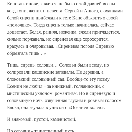
Константинове, кажется, не было с той давней весны,
когда они, жених и невеста, Сергей и Анюта, с охапками
белой сирени прибежали к тете Капе объявить о своей
«помолвке». Тогда сирень только начиналась, сейчас
доцветает. Белая, ранняя, неженка, ежели приглядеться,
сильно поржавела, но сиреневая еще хорохорится,
красуясь и очаровывая. «Сиреневая погода Сиренью
обрызгала тишь…»
Тишь, сирень, соловьи… Соловьи были всюду, но
солировали кашинские запевалы. Не деревня, а
блоковский соловьиный сад. Вообще-то эту поэму
Есенин не любил – за книжный, голландский, с
мистическим уклоном, романтизм. Но в сиреневую и
соловьиную ночь, озвученная глухим и ровным голосом
Блока, она звучала в унисон с «Осенней волей»:
И знакомый, пустой, каменистый,
Но сегодня – таинственный путь