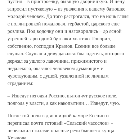
пустил – в пристроечку, бывшую дворницкую. И цену
запросил пустяковую – из уважения к вашему батюшке,
молодой человек. До того растрогался, что на ночь глядя
с поллитровкой пожаловал, гербастой, царского еще
розлива. Под водочку они и наговорились – до ясной
утренней зари одной бутылки хватило. Говорил,
собственно, господин Крылов, Есенин все больше
слушал. Слушал и диву давался: благодетель, которого
держал за ушлого лавочника, прижимистого и
недалекого, оказался человеком думающим и
чувствующим, с душой, уязвленной не личным
страданием:
– Изведут негодяи Россию, вытопчут русское поле,
полгода у власти, а как накопытили… Изведут, чую.
После той ночи в дворницкой каморе Есенин и
переписал почти готовый «Сельский часослов» –
переложил стихами опасные речи бывшего купца
Крылова: