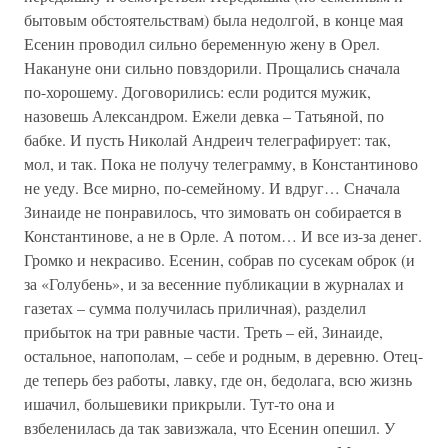
бытовым обстоятельствам) была недолгой, в конце мая
Есенин проводил сильно беременную жену в Орел.
Накануне они сильно повздорили. Прощались сначала
по-хорошему. Договорились: если родится мужик,
назовешь Александром. Ежели девка – Татьяной, по
бабке. И пусть Николай Андреич телеграфирует: так,
мол, и так. Пока не получу телеграмму, в Константиново
не уеду. Все мирно, по-семейному. И вдруг… Сначала
Зинаиде не понравилось, что зимовать он собирается в
Константинове, а не в Орле. А потом… И все из-за денег.
Громко и некрасиво. Есенин, собрав по сусекам оброк (и
за «Голубень», и за весенние публикации в журналах и
газетах – сумма получилась приличная), разделил
прибыток на три равные части. Треть – ей, Зинаиде,
остальное, напополам, – себе и родным, в деревню. Отец-
де теперь без работы, лавку, где он, бедолага, всю жизнь
ишачил, большевики прикрыли. Тут-то она и
взбеленилась да так завизжала, что Есенин опешил. У