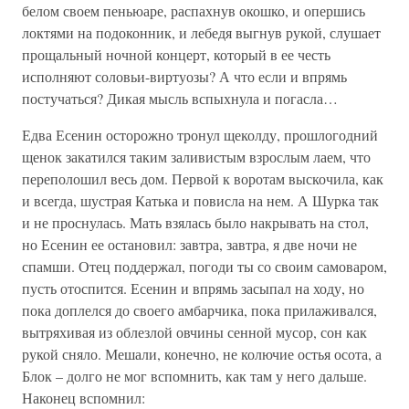
белом своем пеньюаре, распахнув окошко, и опершись
локтями на подоконник, и лебедя выгнув рукой, слушает
прощальный ночной концерт, который в ее честь
исполняют соловьи-виртуозы? А что если и впрямь
постучаться? Дикая мысль вспыхнула и погасла…
Едва Есенин осторожно тронул щеколду, прошлогодний
щенок закатился таким заливистым взрослым лаем, что
переполошил весь дом. Первой к воротам выскочила, как
и всегда, шустрая Катька и повисла на нем. А Шурка так
и не проснулась. Мать взялась было накрывать на стол,
но Есенин ее остановил: завтра, завтра, я две ночи не
спамши. Отец поддержал, погоди ты со своим самоваром,
пусть отоспится. Есенин и впрямь засыпал на ходу, но
пока доплелся до своего амбарчика, пока прилаживался,
вытряхивая из облезлой овчины сенной мусор, сон как
рукой сняло. Мешали, конечно, не колючие остья осота, а
Блок – долго не мог вспомнить, как там у него дальше.
Наконец вспомнил: