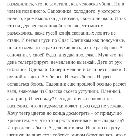
разъярились, что не заметили, как человека убили. Ни в
чем не повинного. Сапожника, холодного, у которого
ничего, кроме молотка да гвоздей, своего не было. И так
это на деревенских подействовало, что мигом
разъехались, даже гусей конфискованных ловить не
стали. И бегали гуси по Спас-Клепикам как полоумные,
пока хозяева, от страха очухавшись, их не разобрали. А
сапожник у своей будки дня два пролежал. Муж что ни
день телеграфирует: немедленно выезжай. Дети от рук
отбились. Одичали. Собери мелочи и беги без оглядки. С
ручной кладью. А я боюсь. И ехать боюсь. И здесь
оставаться боюсь. Садовник еще прошлой осенью расчет
взял, знакомые из Спасска своего уступили. Пленный,
австриец. И чего жду? Сегодня ночью соловьи так
распелись, что я подумала: может, из-за сада не уезжаю.
Хочу театр цветов до конца досмотреть – от примул до
хризантем. Ну, что это я растургенилась: все сад да сад?
И про дело забыла. А дело вот в чем. Иван по секрету
шепнул: на днях сход соберут, миром будут решать, что с