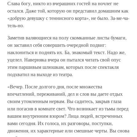
Слава богу, никто из вчерашних гостей на ночлег не
остался. Даже той, которую он представил домашним как
«добрую девушку с теннисного корта», не было. За-ме-ча-
тель-но.
Заметив валяющиеся на полу скомканные листы бумаги,
он заставил себя совершить очередной подвиг:
наклониться и поднять их. Ба, знакомый текст. Надо же,
уцелел. Наверняка вчера он пытался читать свой опус
этим паршивым шлюшкам, которых после спектакля
подхватил на выходе из театра.
«Вечер. После долгого дня, после множества
впечатлений, переживаний, дел и слов вы даете отдых
своим утомленным нервам. Вы садитесь, закрыв глаза
или погасив в комнате свет. Что возникает из тьмы перед
вашим внутренним взором? Лица людей, встреченных
вами сегодня. Их голоса, их разговоры, поступки,
движения, их характерные или смешные черты. Вы снова