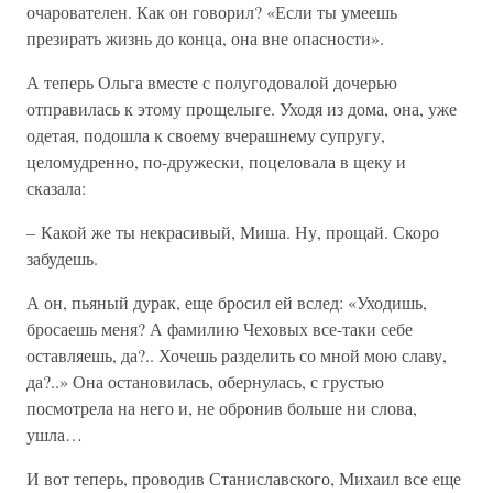
очарователен. Как он говорил? «Если ты умеешь
презирать жизнь до конца, она вне опасности».
А теперь Ольга вместе с полугодовалой дочерью
отправилась к этому прощелыге. Уходя из дома, она, уже
одетая, подошла к своему вчерашнему супругу,
целомудренно, по-дружески, поцеловала в щеку и
сказала:
– Какой же ты некрасивый, Миша. Ну, прощай. Скоро
забудешь.
А он, пьяный дурак, еще бросил ей вслед: «Уходишь,
бросаешь меня? А фамилию Чеховых все-таки себе
оставляешь, да?.. Хочешь разделить со мной мою славу,
да?..» Она остановилась, обернулась, с грустью
посмотрела на него и, не обронив больше ни слова,
ушла…
И вот теперь, проводив Станиславского, Михаил все еще