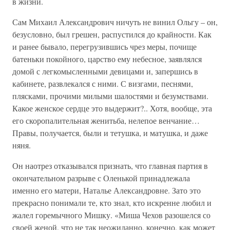
в жизни.
Сам Михаил Александрович ничуть не винил Ольгу – он,
безусловно, был грешен, распустился до крайности. Как
и ранее бывало, перегрузившись чрез меры, почище
батеньки покойного, царство ему небесное, заявлялся
домой с легкомысленными девицами и, запершись в
кабинете, развлекался с ними. С визгами, песнями,
плясками, прочими милыми шалостями и безумствами.
Какое женское сердце это выдержит?.. Хотя, вообще, эта
его скоропалительная женитьба, нелепое венчание…
Правы, получается, были и тетушка, и матушка, и даже
няня.
Он наотрез отказывался признать, что главная партия в
окончательном разрыве с Оленькой принадлежала
именно его матери, Наталье Александровне. Зато это
прекрасно понимали те, кто знал, кто искренне любил и
жалел горемычного Мишку. «Миша Чехов разошелся со
своей женой, что не так неожиданно, конечно, как может