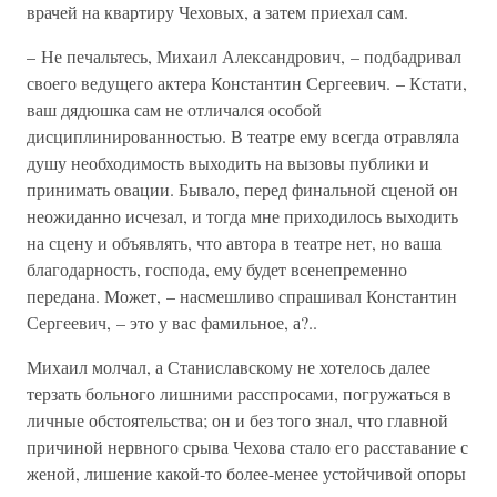
врачей на квартиру Чеховых, а затем приехал сам.
– Не печальтесь, Михаил Александрович, – подбадривал
своего ведущего актера Константин Сергеевич. – Кстати,
ваш дядюшка сам не отличался особой
дисциплинированностью. В театре ему всегда отравляла
душу необходимость выходить на вызовы публики и
принимать овации. Бывало, перед финальной сценой он
неожиданно исчезал, и тогда мне приходилось выходить
на сцену и объявлять, что автора в театре нет, но ваша
благодарность, господа, ему будет всенепременно
передана. Может, – насмешливо спрашивал Константин
Сергеевич, – это у вас фамильное, а?..
Михаил молчал, а Станиславскому не хотелось далее
терзать больного лишними расспросами, погружаться в
личные обстоятельства; он и без того знал, что главной
причиной нервного срыва Чехова стало его расставание с
женой, лишение какой-то более-менее устойчивой опоры