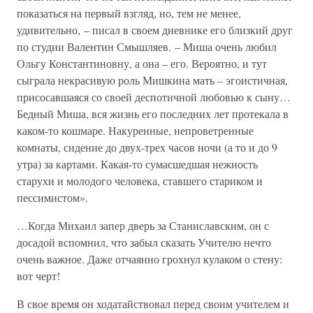
показаться на первый взгляд, но, тем не менее,
удивительно, – писал в своем дневнике его близкий друг
по студии Валентин Смышляев. – Миша очень любил
Ольгу Константиновну, а она – его. Вероятно, и тут
сыграла некрасивую роль Мишкина мать – эгоистичная,
присосавшаяся со своей деспотичной любовью к сыну…
Бедный Миша, вся жизнь его последних лет протекала в
каком-то кошмаре. Накуренные, непроветренные
комнаты, сидение до двух-трех часов ночи (а то и до 9
утра) за картами. Какая-то сумасшедшая нежность
старухи и молодого человека, ставшего стариком и
пессимистом».
…Когда Михаил запер дверь за Станиславским, он с
досадой вспомнил, что забыл сказать Учителю нечто
очень важное. Даже отчаянно грохнул кулаком о стену:
вот черт!
В свое время он ходатайствовал перед своим учителем и