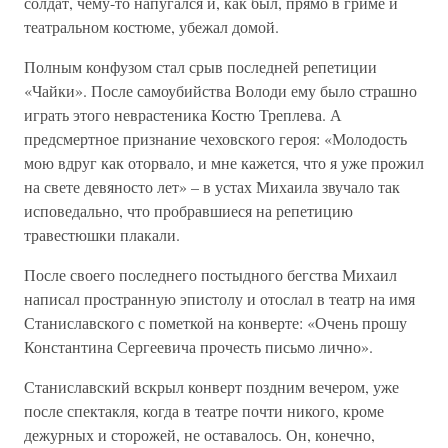
солдат, чему-то напугался и, как был, прямо в гриме и
театральном костюме, убежал домой.
Полным конфузом стал срыв последней репетиции
«Чайки». После самоубийства Володи ему было страшно
играть этого неврастеника Костю Треплева. А
предсмертное признание чеховского героя: «Молодость
мою вдруг как оторвало, и мне кажется, что я уже прожил
на свете девяносто лет» – в устах Михаила звучало так
исповедально, что пробравшиеся на репетицию
травестюшки плакали.
После своего последнего постыдного бегства Михаил
написал пространную эпистолу и отослал в театр на имя
Станиславского с пометкой на конверте: «Очень прошу
Константина Сергеевича прочесть письмо лично».
Станиславский вскрыл конверт поздним вечером, уже
после спектакля, когда в театре почти никого, кроме
дежурных и сторожей, не оставалось. Он, конечно,