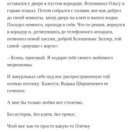
оставался у двери в пустом коридоре. Вспоминал Ольгу и
горько плакал. Потом собрался с силами, кое-как добрел
до своей комнаты, запер дверь на ключ и выпил водки.
Посидел немного, приходя в себя. Что-то решив, вернулся
в коридор и, дотянувшись до телефонного аппарата,
позвонил новой пассии, доброй Ксюшеньке Зиллер, той
самой «девушке с корта»:
– Ксень, приезжай. Я подарю тебе своего любимого
медвежонка.
И замурлыкал себе под нос распространенную той
осенью песенку. Кажется, Вадька Шершеневич ее
сочинил:
А мне бы только любви вот столечко,
Без истерик, без клятв, без тревог,
Чтоб мог как-то просто какую-то Олечку