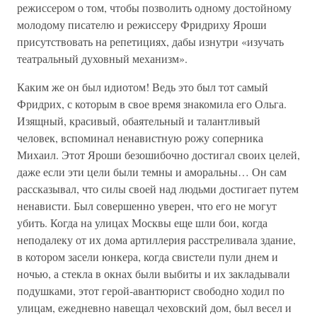
режиссером о том, чтобы позволить одному достойному
молодому писателю и режиссеру Фридриху Яроши
присутствовать на репетициях, дабы изнутри «изучать
театральный духовный механизм».
Каким же он был идиотом! Ведь это был тот самый
Фридрих, с которым в свое время знакомила его Ольга.
Изящный, красивый, обаятельный и талантливый
человек, вспоминал ненавистную рожу соперника
Михаил. Этот Яроши безошибочно достигал своих целей,
даже если эти цели были темны и аморальны… Он сам
рассказывал, что силы своей над людьми достигает путем
ненависти. Был совершенно уверен, что его не могут
убить. Когда на улицах Москвы еще шли бои, когда
неподалеку от их дома артиллерия расстреливала здание,
в котором засели юнкера, когда свистели пули днем и
ночью, а стекла в окнах были выбиты и их закладывали
подушками, этот герой-авантюрист свободно ходил по
улицам, ежедневно навещал чеховский дом, был весел и