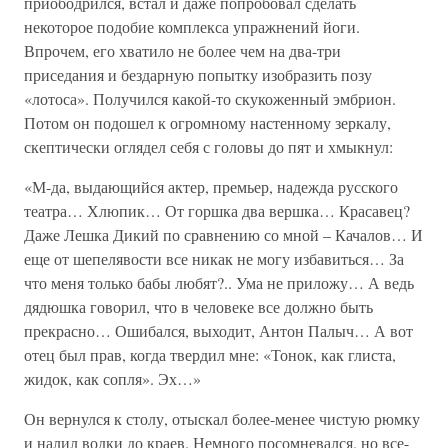
приободрился, встал и даже попробовал сделать
некоторое подобие комплекса упражнений йоги.
Впрочем, его хватило не более чем на два-три
приседания и бездарную попытку изобразить позу
«лотоса». Получился какой-то скукоженный эмбрион.
Потом он подошел к огромному настенному зеркалу,
скептически оглядел себя с головы до пят и хмыкнул:
«М-да, выдающийся актер, премьер, надежда русского
театра… Хлюпик… От горшка два вершка… Красавец?
Даже Лешка Дикий по сравнению со мной – Качалов… И
еще от шепелявости все никак не могу избавиться… За
что меня только бабы любят?.. Ума не приложу… А ведь
дядюшка говорил, что в человеке все должно быть
прекрасно… Ошибался, выходит, Антон Палыч… А вот
отец был прав, когда твердил мне: «Тонок, как глиста,
жидок, как сопля». Эх…»
Он вернулся к столу, отыскал более-менее чистую рюмку
и налил водки до краев. Немного посомневался, но все-