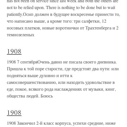
has not been on service since last week and both the others are
not to be relied upon. There is nothing to be done but to wait
patiently.Осип должен в будущее воскресенье принести то,
что написано выше, а кроме того: три салфетки, 12
носовых платков, новые воротнички от Трахтенберга и 2
темнозеленых
1908
1908 7 сентябряОчень давно не писала своего дневника.
Пришла к той поре старости, где предстоят два пути: или
подняться выше духовно и итти к
самосовершенствованию, или находить удовольствие в
еде, покое, всякого рода наслаждениях от музыки, книг,
общества людей. Боюсь
1908
1908 Закончил 2-й класс корпуса, успехи средние, ниже