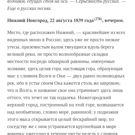
возчиков, едущих стоя на оси. — Серьезность русских. —
Еще о русских песнях.
{278}
Нижний Новгород, 22 августа 1839 года
, вечером.
Место, где расположен Нижний, — красивейшее из всех
виденных мною в России; здесь уже не просто низкие
утесы, приземистым валом тянущиеся вдоль берега
великой реки, не просто волнообразные складки
местности посреди обширной равнины, именуемые
холмами; здесь целая гора, настоящая гора, образующая
мыс у слияния Волги и Оки — двух равно полноводных
рек, ибо в устье своем Ока кажется столь же широкою,
что и Волга, и название свое она утрачивает здесь лишь
оттого, что течет не так издалека. Нижегородский
верхний город, построенный на этой горе, возвышается
над необъятною, словно море, равниной; у подножия
этого мыса открывается целый бескрайний мир, по
соседству же с ним устраивается крупнейшая в мире
ярмарка; ежегодно в течение шести недель у слияния