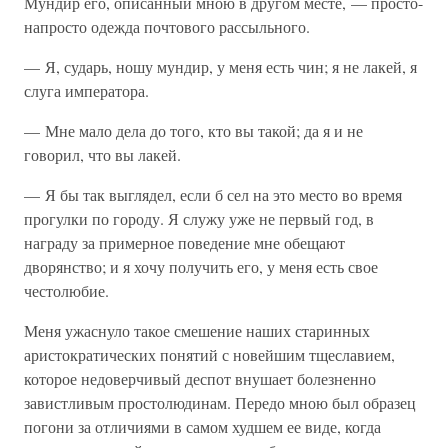
Мундир его, описанный мною в другом месте, — просто-
напросто одежда почтового рассыльного.
— Я, сударь, ношу мундир, у меня есть чин; я не лакей, я
слуга императора.
— Мне мало дела до того, кто вы такой; да я и не
говорил, что вы лакей.
— Я бы так выглядел, если б сел на это место во время
прогулки по городу. Я служу уже не первый год, в
награду за примерное поведение мне обещают
дворянство; и я хочу получить его, у меня есть свое
честолюбие.
Меня ужаснуло такое смешение наших старинных
аристократических понятий с новейшим тщеславием,
которое недоверчивый деспот внушает болезненно
завистливым простолюдинам. Передо мною был образец
погони за отличиями в самом худшем ее виде, когда