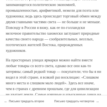
занимающегося политическою экономией,
промышленностью, арифметикой, нежели для поэта или
художника; ведь здесь происходит торговый обмен между
двумя главными частями света — не больше и не меньше.
Повсюду в России я вижу, как ее по-голландски
мелочное правительство ханжески заглушает природные
качества своего народа — сообразительных, веселых,
поэтических жителей Востока, прирожденных
художников.
На просторных улицах ярмарки можно найти вместе
любые товары со всего света, однако все они как-то
затеряны; самый редкий товар — покупатели; что бы я ни
видел в этой стране, я всякий раз восклицаю: «Слишком
много места и слишком мало людей». Здесь все иначе,
чем в странах с древним прошлым, где для цивилизации
не хватает земли. Самые изящные и изысканные лавки на
ярмарке — французские и английские; там ты словно
←
→
Письмо тридцать второе
Письмо тридцать четвертое
попадаешь в Париж или Лондон; но не эта левантийская