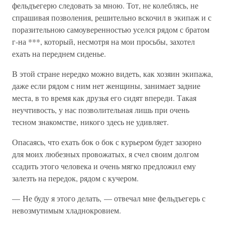
фельдъегерю следовать за мною. Тот, не колеблясь, не
спрашивая позволения, решительно вскочил в экипаж и с
поразительною самоуверенностью уселся рядом с братом
г-на ***, который, несмотря на мои просьбы, захотел
ехать на переднем сиденье.
В этой стране нередко можно видеть, как хозяин экипажа,
даже если рядом с ним нет женщины, занимает задние
места, в то время как друзья его сидят впереди. Такая
неучтивость, у нас позволительная лишь при очень
тесном знакомстве, никого здесь не удивляет.
Опасаясь, что ехать бок о бок с курьером будет зазорно
для моих любезных провожатых, я счел своим долгом
ссадить этого человека и очень мягко предложил ему
залезть на передок, рядом с кучером.
— Не буду я этого делать, — отвечал мне фельдъегерь с
невозмутимым хладнокровием.