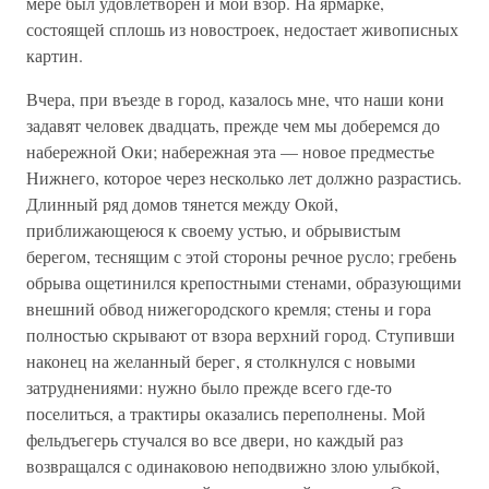
мере был удовлетворен и мой взор. На ярмарке,
состоящей сплошь из новостроек, недостает живописных
картин.
Вчера, при въезде в город, казалось мне, что наши кони
задавят человек двадцать, прежде чем мы доберемся до
набережной Оки; набережная эта — новое предместье
Нижнего, которое через несколько лет должно разрастись.
Длинный ряд домов тянется между Окой,
приближающеюся к своему устью, и обрывистым
берегом, теснящим с этой стороны речное русло; гребень
обрыва ощетинился крепостными стенами, образующими
внешний обвод нижегородского кремля; стены и гора
полностью скрывают от взора верхний город. Ступивши
наконец на желанный берег, я столкнулся с новыми
затруднениями: нужно было прежде всего где-то
поселиться, а трактиры оказались переполнены. Мой
фельдъегерь стучался во все двери, но каждый раз
возвращался с одинаковою неподвижно злою улыбкой,