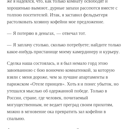
же я надеялся, что, как только комнату освободят и
хорошенько вымоют, дурные запахи рассеются вместе с
толпою посетителей. Итак, я заставил фельдъегеря
растолковать хозяину кофейни мое предложение.
— Я потеряю в деньгах, — отвечал тот.
— Я заплачу столько, сколько потребуете; найдите только
какое-нибудь пристанище моему камердинеру и курьеру.
Сделка наша состоялась, и я был немало горд этою
завоеванною с бою вонючею комнатенкой, за которую
взяли с меня дороже, чем за лучшие апартаменты в
парижском «Отеле принцев». Хоть я и понес убыток, но
утешался мыслью об одержанной победе. Только в
России, стране, где человек, почитаемый
могущественным, не ведает преград своим прихотям,
можно в мгновение ока превратить зал кофейни в
спальню.