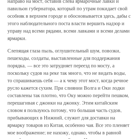
направо на мост, оставив слева ярмарочные лавки и
павильон губернатора, который по утрам покидает свой
особняк в верхнем городе и обосновывается здесь, дабы с
этого наблюдательного поста власти вершить надзор и
управу над всеми рядами, всеми лавками и всеми делами
ярмарки.
Слепящая глаза пыль, оглушительный шум, повозки,
пешеходы, солдаты, выставленные для поддержания
порядка, — все это затрудняет переезд по мосту, а
поскольку судов на реке так много, что не видать воды,
то спрашиваешь себя — а к чему этот мост, когда речное
русло кажется сухим. При слиянии Волга и Оки лодки
составлены так плотно, что Оку можно перейти пешком,
перешагивая с джонки на джонку. Этим китайским
словом я пользуюсь потому, что большая часть судов,
прибывающих в Нижний, служит для доставки на
ярмарку товаров из Китая, особенно чая. Все это пленяет
мое воображение; не нахожу, однако, чтобы в равной