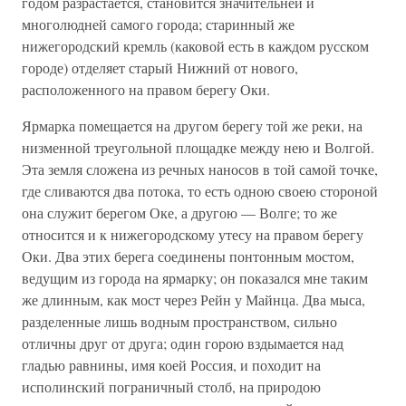
годом разрастается, становится значительней и
многолюдней самого города; старинный же
нижегородский кремль (каковой есть в каждом русском
городе) отделяет старый Нижний от нового,
расположенного на правом берегу Оки.
Ярмарка помещается на другом берегу той же реки, на
низменной треугольной площадке между нею и Волгой.
Эта земля сложена из речных наносов в той самой точке,
где сливаются два потока, то есть одною своею стороной
она служит берегом Оке, а другою — Волге; то же
относится и к нижегородскому утесу на правом берегу
Оки. Два этих берега соединены понтонным мостом,
ведущим из города на ярмарку; он показался мне таким
же длинным, как мост через Рейн у Майнца. Два мыса,
разделенные лишь водным пространством, сильно
отличны друг от друга; один горою вздымается над
гладью равнины, имя коей Россия, и походит на
исполинский пограничный столб, на природою