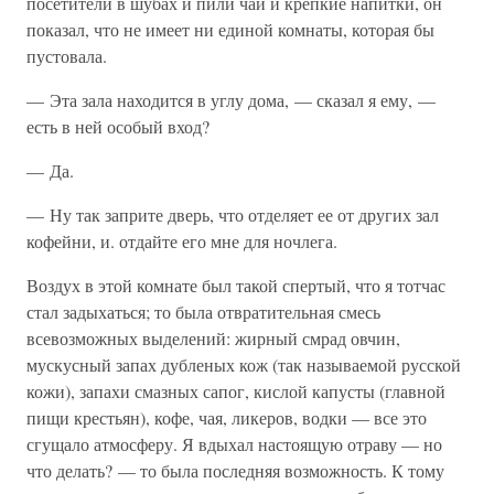
посетители в шубах и пили чай и крепкие напитки, он
показал, что не имеет ни единой комнаты, которая бы
пустовала.
— Эта зала находится в углу дома, — сказал я ему, —
есть в ней особый вход?
— Да.
— Ну так заприте дверь, что отделяет ее от других зал
кофейни, и. отдайте его мне для ночлега.
Воздух в этой комнате был такой спертый, что я тотчас
стал задыхаться; то была отвратительная смесь
всевозможных выделений: жирный смрад овчин,
мускусный запах дубленых кож (так называемой русской
кожи), запахи смазных сапог, кислой капусты (главной
пищи крестьян), кофе, чая, ликеров, водки — все это
сгущало атмосферу. Я вдыхал настоящую отраву — но
что делать? — то была последняя возможность. К тому