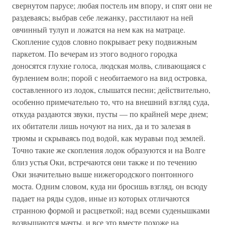
свернутом парусе; любая постель им впору, и спят они не
раздеваясь; выбрав себе лежанку, расстилают на ней
овчинный тулуп и ложатся на нем как на матраце.
Скопление судов словно покрывает реку подвижным
паркетом. По вечерам из этого водного городка
доносятся глухие голоса, людская молвь, сливающаяся с
бурлением волн; порой с необитаемого на вид островка,
составленного из лодок, слышатся песни; действительно,
особенно примечательно то, что на внешний взгляд суда,
откуда раздаются звуки, пусты — по крайней мере днем;
их обитатели лишь ночуют на них, да и то залезая в
трюмы и скрываясь под водой, как муравьи под землей.
Точно такие же скопления лодок образуются и на Волге
близ устья Оки, встречаются они также и по течению
Оки значительно выше нижегородского понтонного
моста. Одним словом, куда ни бросишь взгляд, он всюду
падает на ряды судов, иные из которых отличаются
странною формой и расцветкой; над всеми суденышками
возвышаются мачты, и все это вместе похоже на