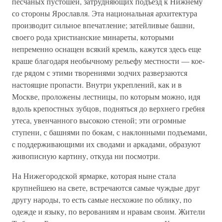
песчаных пустошей, затрудняющих подъезд к Нижнему
со стороны Ярославля. Эта национальная архитектура
производит сильное впечатление; затейливые башни,
своего рода христианские минареты, которыми
непременно оснащен всякий кремль, кажутся здесь еще
краше благодаря необычному рельефу местности — кое-
где рядом с этими творениями зодчих разверзаются
настоящие пропасти. Внутри укреплений, как и в
Москве, проложены лестницы, по которым можно, идя
вдоль крепостных зубцов, подняться до верхнего гребня
утеса, увенчанного высокою стеной; эти огромные
ступени, с башнями по бокам, с наклонными подъемами,
с поддерживающими их сводами и аркадами, образуют
живописную картину, откуда ни посмотри.
На Нижегородской ярмарке, которая ныне стала
крупнейшею на свете, встречаются самые чуждые друг
другу народы, то есть самые несхожие по облику, по
одежде и языку, по верованиям и нравам своим. Жители