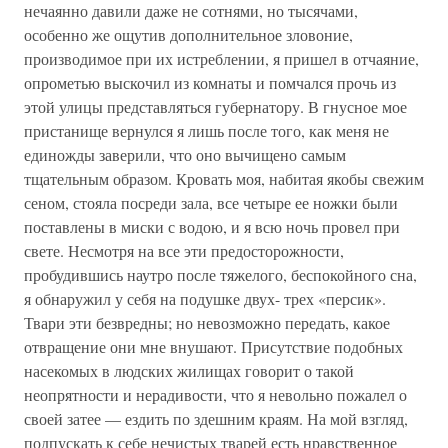
нечаянно давили даже не сотнями, но тысячами,
особенно же ощутив дополнительное зловоние,
производимое при их истреблении, я пришел в отчаяние,
опрометью выскочил из комнаты и помчался прочь из
этой улицы представляться губернатору. В гнусное мое
пристанище вернулся я лишь после того, как меня не
единожды заверили, что оно вычищено самым
тщательным образом. Кровать моя, набитая якобы свежим
сеном, стояла посреди зала, все четыре ее ножки были
поставлены в миски с водою, и я всю ночь провел при
свете. Несмотря на все эти предосторожности,
пробудившись наутро после тяжелого, беспокойного сна,
я обнаружил у себя на подушке двух- трех «персик».
Твари эти безвредны; но невозможно передать, какое
отвращение они мне внушают. Присутствие подобных
насекомых в людских жилищах говорит о такой
неопрятности и нерадивости, что я невольно пожалел о
своей затее — ездить по здешним краям. На мой взгляд,
подпускать к себе нечистых тварей есть нравственное