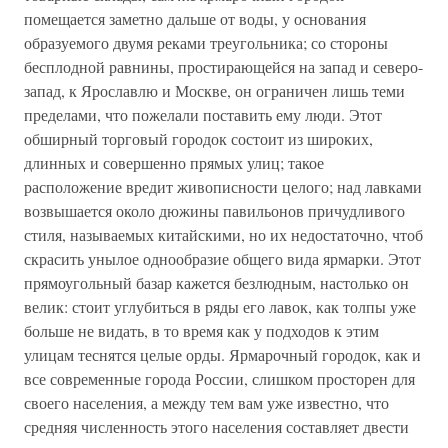
помещается заметно дальше от воды, у основания
образуемого двумя реками треугольника; со стороны
бесплодной равнины, простирающейся на запад и северо-
запад, к Ярославлю и Москве, он ограничен лишь теми
пределами, что пожелали поставить ему люди. Этот
обширный торговый городок состоит из широких,
длинных и совершенно прямых улиц; такое
расположение вредит живописности целого; над лавками
возвышается около дюжины павильонов причудливого
стиля, называемых китайскими, но их недостаточно, чтоб
скрасить унылое однообразие общего вида ярмарки. Этот
прямоугольный базар кажется безлюдным, настолько он
велик: стоит углубиться в ряды его лавок, как толпы уже
больше не видать, в то время как у подходов к этим
улицам теснятся целые орды. Ярмарочный городок, как и
все современные города России, слишком просторен для
своего населения, а между тем вам уже известно, что
средняя численность этого населения составляет двести