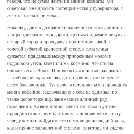
говоря, что не сумел найти ни единой комнаты. Он
советовал мне просить гостеприимства у губернатора; я
же этого делать не желал.
Наконец, доехав до крайней оконечности этой длинной
улицы, где начинается дорога, крутым подъемом ведущая
в старый город и проходящая под темною аркой в
толстой зубчатой крепостной стене, а сама улица
сужается, идя дальше между прибрежным молом и
подошвою утеса, заметили мы кофейню, что стояла
ближе всего к Волге. Приблизиться к ней мешал рынок
— небольшие крытые ряды, источавшие запахи менее
всего благовонные. Тут велел я остановиться и проводить
меня в кофейню, заключавшую в себе не один зал, но
также целое торжище, занимавшее длинный ряд
помещений. Хозяин принял меня с почетом и учтиво
проводил сквозь шумную толпу, заполнявшую всю эту
череду комнат, дойдя вместе со мною до последней залы,
как и прочие заставленной столами, за которыми сидели