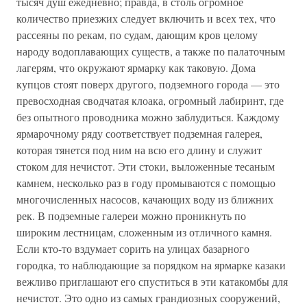
тысяч душ ежедневно; правда, в столь огромное
количество приезжих следует включить и всех тех, что
рассеяны по рекам, по судам, дающим кров целому
народу водоплавающих существ, а также по палаточным
лагерям, что окружают ярмарку как таковую. Дома
купцов стоят поверх другого, подземного города — это
превосходная сводчатая клоака, огромный лабиринт, где
без опытного проводника можно заблудиться. Каждому
ярмарочному ряду соответствует подземная галерея,
которая тянется под ним на всю его длину и служит
стоком для нечистот. Эти стоки, выложенные тесаным
камнем, несколько раз в году промываются с помощью
многочисленных насосов, качающих воду из ближних
рек. В подземные галереи можно проникнуть по
широким лестницам, сложенным из отличного камня.
Если кто-то вздумает сорить на улицах базарного
городка, то наблюдающие за порядком на ярмарке казаки
вежливо приглашают его спуститься в эти катакомбы для
нечистот. Это одно из самых грандиозных сооружений,