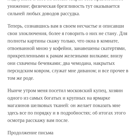
унижение; физическая брезгливость тут оказывается
сильней любых доводов рассудка.
Теперь, сознавшись вам в своем несчастье и описавши
свои злоключения, более я говорить о них не стану. Для
полноты картины скажу только, что окна в комнате,
отвоеванной мною у кофейни, занавешены скатертями,
прикрепленными к рамам железными вилками; внизу
они схвачены бечевками; два чемодана, накрытых
персидским ковром, служат мне диваном; и все прочее в
том же роде.
Нынче утром меня посетил московский купец, хозяин
одного из самых богатых и крупных на ярмарке
магазинов шелковых тканей: он желает показать мне
здесь все по порядку и в подробностях; об итогах этого
осмотра расскажу вам после.
Продолжение письма