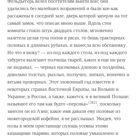
Фельдъегерь велел посетителям выйти вон; они
удалились без малейших возражений и были кое-как
рассажены в соседней зале, дверь которой заперли на тот
самый замок, что описан мною выше. Вдоль стен
комнаты стояло штук двадцать столов; мгновенно
налетела целая туча попов в рясах, то бишь трактирных
половых в длинных рубахах, и вынесла всю обстановку.
Но что я вижу? — из-под каждого стола, из-под каждого
табурета вылезают полчища тварей, каких я еще ни разу
не видывал, — черных насекомых длиною в полдюйма,
довольно толстых, рыхлых, ползучих, липких, вонючих и
весьма проворных. Этот зловонный гад известен в
некоторых странах Восточной Европы, на Волыни и
Украине, в России, а также, кажется, и в великой Польше;
{282}
называют его там как будто «персика»
, поскольку
занесен он из Азии; какое имя давали ему половые из
нижегородской кофейни, я не расслышал. Увидев, что
полы в моем пристанище сплошь усеяны этими
кишащими тварями, которых половые умышленно и