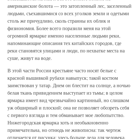
американские болота — это затопленный лес, заселенный
людьми, съехавшимися со всех уголков земли и одетыми
столь же причудливо, сколь странны их облик и
физиономия. Более всего поразили меня на этой
огромной ярмарке именно населенные людьми реки,
напоминающие описания тех китайских городов, где
реки становятся улицами и люди, по нехватке места на
суше, живут на воде.
В этой части России крестьяне часто носят белые с
красной вышивкой рубахи навыпуск; такой костюм
заимствован у татар. Днем он блестит на солнце, а ночью
белая ткань привидением выступает из тьмы; в целом
ярмарка имеет вид чрезвычайно картинный, но слишком
уж обширный и плоский; она не позволяет обозреть себя
с первого взгляда и тем обманывает мое любопытство.
Нижегородская ярмарка хоть и необыкновенно
примечательна, но отнюдь не живописна: так чертеж
отличается от рисунка; здесь больше дела для человека,