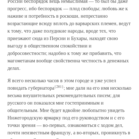
России беспорядок вещь немыслимая — то был бы даже
прогресс, ибо беспорядок — плод свободы; любовь же к
наживе и потребность в роскоши, непрестанно
возрастающие всюду вплоть до варварских племен, ведут
к тому, что даже полудикие народы, вроде тех, что
приезжают сюда из Персии и Бухары, находят свою
выгоду в общественном спокойствии и
добросовестности; надобно к тому же прибавить, что
магометанам вообще свойственна честность в денежных
делах.
Я всего несколько часов в этом городе и уже успел
{281}
повидать губернатора
; мне дали на его имя несколько
весьма внушительных рекомендательных писем; для
русского он показался мне гостеприимным и
общительным. Мне будет вдвойне любопытно увидеть
Нижегородскую ярмарку под его руководством и с его
точки зрения — во-первых, ознакомиться с ходом дел,
почти неизвестным французу, а во-вторых, проникнуть в