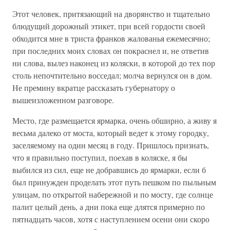
Этот человек, притязающий на дворянство и тщательно
блюдущий дорожный этикет, при всей гордости своей
обходится мне в триста франков жалованья ежемесячно;
при последних моих словах он покраснел и, не ответив
ни слова, вылез наконец из коляски, в которой до тех пор
столь непочтительно восседал; молча вернулся он в дом.
Не премину вкратце рассказать губернатору о
вышеизложенном разговоре.
Место, где размещается ярмарка, очень обширно, а живу я
весьма далеко от моста, который ведет к этому городку,
заселяемому на один месяц в году. Пришлось признать,
что я правильно поступил, поехав в коляске, я бы
выбился из сил, еще не добравшись до ярмарки, если б
был принужден проделать этот путь пешком по пыльным
улицам, по открытой набережной и по мосту, где солнце
палит целый день, а дни пока еще длятся примерно по
пятнадцать часов, хотя с наступлением осени они скоро