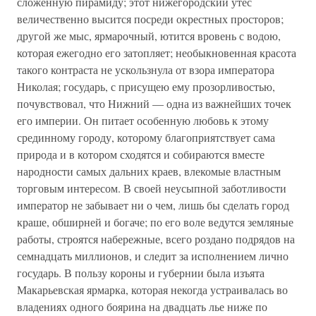
сложенную пирамиду; этот нижегородский утес
величественно высится посреди окрестных просторов;
другой же мыс, ярмарочный, ютится вровень с водою,
которая ежегодно его затопляет; необыкновенная красота
такого контраста не ускользнула от взора императора
Николая; государь, с присущею ему прозорливостью,
почувствовал, что Нижний — одна из важнейших точек
его империи. Он питает особенную любовь к этому
срединному городу, которому благоприятствует сама
природа и в котором сходятся и собираются вместе
народности самых дальних краев, влекомые властным
торговым интересом. В своей неусыпной заботливости
император не забывает ни о чем, лишь бы сделать город
краше, обширней и богаче; по его воле ведутся земляные
работы, строятся набережные, всего роздано подрядов на
семнадцать миллионов, и следит за исполнением лично
государь. В пользу короны и губернии была изъята
Макарьевская ярмарка, которая некогда устраивалась во
владениях одного боярина на двадцать лье ниже по