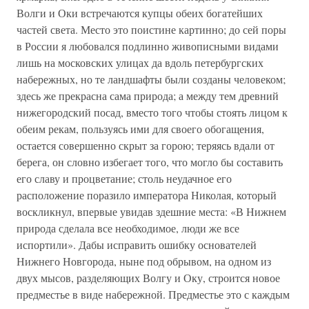
Волги и Оки встречаются купцы обеих богатейших
частей света. Место это поистине картинно; до сей поры
в России я любовался подлинно живописными видами
лишь на московских улицах да вдоль петербургских
набережных, но те ландшафты были созданы человеком;
здесь же прекрасна сама природа; а между тем древний
нижегородский посад, вместо того чтобы стоять лицом к
обеим рекам, пользуясь ими для своего обогащения,
остается совершенно скрыт за горою; теряясь вдали от
берега, он словно избегает того, что могло бы составить
его славу и процветание; столь неудачное его
расположение поразило императора Николая, который
воскликнул, впервые увидав здешние места: «В Нижнем
природа сделала все необходимое, люди же все
испортили». Дабы исправить ошибку основателей
Нижнего Новгорода, ныне под обрывом, на одном из
двух мысов, разделяющих Волгу и Оку, строится новое
предместье в виде набережной. Предместье это с каждым