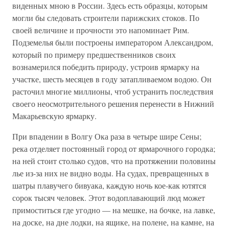
виденных мною в России. Здесь есть образцы, которым
могли бы следовать строители парижских стоков. По
своей величине и прочности это напоминает Рим.
Подземелья были построены императором Александром,
который по примеру предшественников своих
вознамерился победить природу, устроив ярмарку на
участке, шесть месяцев в году затапливаемом водою. Он
расточил многие миллионы, чтоб устранить последствия
своего неосмотрительного решения перенести в Нижний
Макарьевскую ярмарку.
При впадении в Волгу Ока раза в четыре шире Сены;
река отделяет постоянный город от ярмарочного городка;
на ней стоит столько судов, что на протяжении половины
лье из-за них не видно воды. На судах, превращенных в
шатры плавучего бивуака, каждую ночь кое-как ютятся
сорок тысяч человек. Этот водоплавающий люд может
примоститься где угодно — на мешке, на бочке, на лавке,
на доске, на дне лодки, на ящике, на полене, на камне, на