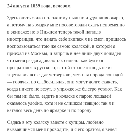
24 августа 1839 года, вечером
Здесь опять стало по-южному пыльно и удушливо жарко,
а потому на ярмарку мне посоветовали ехать непременно
в экипаже; но в Нижнем теперь такой наплыв
иностранцев, что нанять себе экипаж я не смог; пришлось
воспользоваться тою же самою коляской, в которой я
приехал из Москвы, и запрячь в нее лишь двух лошадей,
что меня раздосадовало так сильно, как будто я
превратился в русского; в этой стране отнюдь не из
тщеславия все ездят четверкою; местная порода лошадей
— горячая, но слабосильная; они могут долго скакать,
когда ничего не везут, в упряжке же быстро устают. Как
бы там ни было, ездить в коляске с парою лошадей
оказалось удобно, хотя и не слишком изящно; так я и
катался весь день по ярмарке и по городу.
Садясь в эту коляску вместе с купцом, любезно
вызвавшимся меня проводить, и с его братом, я велел