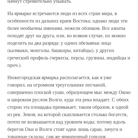
начнут стремительно убывать.
На ярмарке встречаются люди из всех стран мира, в
особенности из дальних краев Востока; однако люди эти
более необычны именами, нежели обликом. Все азиаты
походят друг на друга, или, во всяком случае, их можно
поделить на два разряда: у одних обезьяньи лица
(калмыки, монголы, башкиры, китайцы), у других
греческий профиль (черкесы, персы, грузины, индийцы и
проч.).
Нижегородская ярмарка располагается, как я уже
говорил, на огромном треугольнике песчаной,
совершенно плоской суши, образующем мыс между Окою
и широким руслом Волги, куда эта река впадает. С обеих
сторон эта площадка примыкает, таким образом, к одной
из рек. Земля, на которой скапливается столько богатств,
почти не возвышается над уровнем воды; потому вдоль
берегов Оки и Волги стоят одни лишь сараи, лачуги и
товарные склады, сам же ярмарочный городок