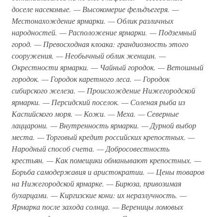
доселе насекомые. — Высокомерие фельдъегеря. —
Местонахождение ярмарки. — Облик различных
народностей. — Расположение ярмарки. — Подземный
город. — Превосходная клоака: грандиозность этого
сооружения. — Необычный облик женщин. —
Окрестности ярмарки. — Чайный городок. — Ветошный
городок. — Городок каретного леса. — Городок
сибирского железа. — Происхождение Нижегородской
ярмарки. — Персидский поселок. — Соленая рыба из
Каспийского моря. — Кожи. — Меха. — Северные
лаццарони. — Внутренность ярмарки. — Дурной выбор
места. — Торговый кредит российских крепостных. —
Народный способ счета. — Добросовестность
крестьян. — Как помещики обманывают крепостных. —
Борьба самодержавия и аристократии. — Цены товаров
на Нижегородской ярмарке. — Бирюза, привозимая
бухарцами. — Киргизские кони: их неразлучность. —
Ярмарка после захода солнца. — Вереницы ломовых