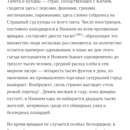
Тибета и Бухары — стран, соседствующих с Китаем,
сходятся здесь с персами, финнами, греками,
англичанами, парижанами; здесь словно собрались на
Страшный суд купцы со всего света. Число иностранцев,
постоянно находящихся в Нижнем на всем протяжении
{280}
ярмарки, составляет двести тысяч
; образующие это
множество люди несколько раз сменяются, но количество
остается примерно одинаковым; в иные же дни этого
съезда негоциантов в Нижнем бывает одновременно до
трехсот тысяч человек; средний расход хлеба в сем
мирном лагере — четыреста тысяч фунтов в день; по
окончании же промышленно-торговых сатурналий город
вымирает. Вообразите, сколь странно выглядит столь
резкий переход!.. Девять месяцев в году, пока ярмарка
пустует, в Нижнем едва ли набирается двадцать тысяч
жителей, затерянных среди его обширных улиц и
безлюдных площадей.
Во время ярмарки не случается особых беспорядков; в