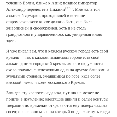
течению Волги, ближе к Азии; позднее император
{279}
Александр перенес ее в Нижний
. Мне жаль той
азиатской ярмарки, проходившей в вотчине
старомосковского князя: должно быть, она была
живописней и своеобразней, хоть и не столь
грандиозною и упорядоченною, как увиденная мною
здесь.
Я уже писал вам, что в каждом русском городе есть свой
кремль — так в каждом испанском городе есть свой
алькасар; нижегородский кремль имеет в окружности
около полулье, с непохожими одна на другую башнями и
зубчатыми стенами, змеящимися по горе, куда более
высокой, нежели холм московского Кремля.
Завидев эту крепость издалека, путник не может не
прийти в изумление; блестящие шпили и белые контуры
твердыни по временам открываются ему поверх чахлых
сосен; она словно маяк, на который он держит путь среди