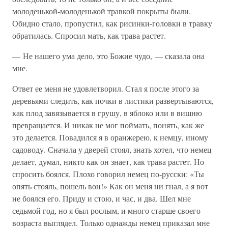
молоденькой-молоденькой травкой покрыты были.
Обидно стало, пропустил, как рисинки-головки в травку
обратилась. Спросил мать, как трава растет.
— Не нашего ума дело, это Божие чудо, — сказала она
мне.
Ответ ее меня не удовлетворил. Стал я после этого за
деревьями следить, как почки в листики развертываются,
как плод завязывается в грушу, в яблоко или в вишню
превращается. И никак не мог поймать, понять, как же
это делается. Повадился я в оранжерею, к немцу, иному
садоводу. Сначала у дверей стоял, знать хотел, что немец
делает, думал, никто как он знает, как трава растет. Но
спросить боялся. Плохо говорил немец по-русски: «Ты
опять стояль, пошель вон!» Как он меня ни гнал, а я вот
не боялся его. Приду и стою, и час, и два. Шел мне
седьмой год, но я был рослым, и много старше своего
возраста выглядел. Только однажды немец приказал мне