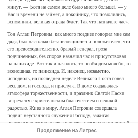
минут, — (хотя на самом деле было много больше), — у
Вас и времени не займет, а покойнику, что помолились,
вспомнили, великая отрада будет. Так что назначьте час».
Тон Аглаи Петровны, как много позднее говорил мне сам
дядя, был настолько безапелляционен и положителен, что
его превосходительство, бравый генерал, гроза
подчиненных, без споров назначил час и присутствовал
на панихиде. Вот так и началось, то необходим молебн, то
всенощная, то панихида. И, наконец, незаметно,
исподволь, на последней неделе Великого Поста говел
весь дом, и господа, и прислуга. В доме создавалась
атмосфера торжественности, и праздник Святой Пасхи
встречался с христианским благочестием и великой
радостью. Живя в миру, Аглая Петровна совершала
подвиг неустанного служения Господу, зажигая
неугасимую лампаду веры в людях, всеми силами чистой
души своей. После ее смерти осталась большая
Продолжение на Литрес
библиотека всех наших православных богословов, а