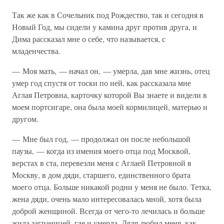
Так же как в Сочельник под Рождество, так и сегодня в
Новый Год, мы сидели у камина друг против друга, и
Дима рассказал мне о себе, что называется, с
младенчества.
— Моя мать, — начал он, — умерла, дав мне жизнь, отец
умер год спустя от тоски по ней, как рассказала мне
Аглая Петровна, карточку которой Вы знаете и видели в
моем портсигаре, она была моей кормилицей, матерью и
другом.
— Мне был год, — продолжал он после небольшой
паузы, — когда из имения моего отца под Москвой,
верстах в ста, перевезли меня с Аглаей Петровной в
Москву, в дом дяди, старшего, единственного брата
моего отца. Больше никакой родни у меня не было. Тетка,
жена дяди, очень мало интересовалась мной, хотя была
доброй женщиной. Всегда от чего-то лечилась и больше
жила заграницей, где и умерла. Дядя любил меня, как