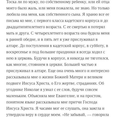
Тоска ли по мужу, по собственному ребенку, или ей отца
моего было жаль, или меня пожалела, не знаю. Но только
любила она меня, как собственного сына. Я храню все ее
письма ко мне, с первого класса кадетского корпуса и до
двадцатипятилетнего возраста. С ее смертью я потерял
мать и друга. С четырехлетнего возраста она будила меня
к ранней обедне, и в пять лет я уже прислуживал в
алтаре. До поступления в кадетский корпус, в субботу, в
воскресенье и под большие праздники я всегда ходил с
нею в церковь. Будучи в корпусе, я никогда не тяготился,
как многие, стоянием в церкви. Большей частью я
прислуживал в алтаре. Еще она очень много и интересно
рассказывала мне о жизни Божией Матери и великом
подвиге Иисуса Христа, о Его жертве, страданиях. Об
угоднике Николае я узнал с ее слов, будучи совсем
маленьким. Объясняла мне Евангелие, и на простом,
понятном языке рассказывала мне притчи Господа
Иисуса Христа. Я часами мог ее слушать, она зажгла и
утвердила веру в сердце моем. «Не забывай, — говорила