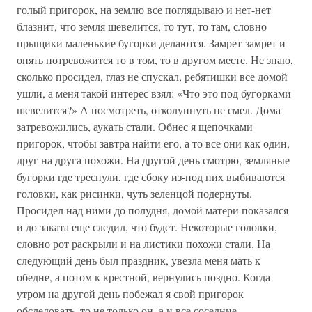
голый пригорок, на землю все поглядываю и нет-нет
блазнит, что земля шевелится, то тут, то там, словно
прыщики маленькие бугорки делаются. Замрет-замрет и
опять потревожится то в том, то в другом месте. Не знаю,
сколько просидел, глаз не спускал, ребятишки все домой
ушли, а меня такой интерес взял: «Что это под бугорками
шевелится?» А посмотреть, отколупнуть не смел. Дома
затревожились, аукать стали. Обнес я щепочками
пригорок, чтобы завтра найти его, а то все они как один,
друг на друга похожи. На другой день смотрю, земляные
бугорки где треснули, где сбоку из-под них выбиваются
головки, как рисинки, чуть зеленцой подернуты.
Просидел над ними до полудня, домой матери показался
и до заката еще следил, что будет. Некоторые головки,
словно рот раскрыли и на листики похожи стали. На
следующий день был праздник, увезла меня мать к
обедне, а потом к крестной, вернулись поздно. Когда
утром на другой день побежал я свой пригорок
обследовать, то не только он, а и все соседние