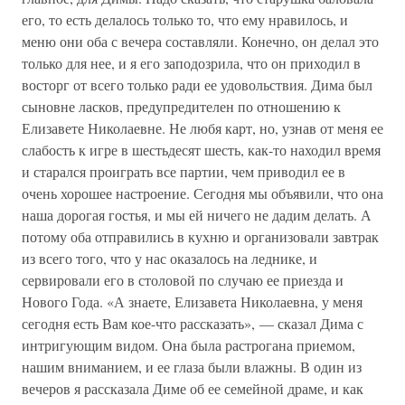
его, то есть делалось только то, что ему нравилось, и
меню они оба с вечера составляли. Конечно, он делал это
только для нее, и я его заподозрила, что он приходил в
восторг от всего только ради ее удовольствия. Дима был
сыновне ласков, предупредителен по отношению к
Елизавете Николаевне. Не любя карт, но, узнав от меня ее
слабость к игре в шестьдесят шесть, как-то находил время
и старался проиграть все партии, чем приводил ее в
очень хорошее настроение. Сегодня мы объявили, что она
наша дорогая гостья, и мы ей ничего не дадим делать. А
потому оба отправились в кухню и организовали завтрак
из всего того, что у нас оказалось на леднике, и
сервировали его в столовой по случаю ее приезда и
Нового Года. «А знаете, Елизавета Николаевна, у меня
сегодня есть Вам кое-что рассказать», — сказал Дима с
интригующим видом. Она была растрогана приемом,
нашим вниманием, и ее глаза были влажны. В один из
вечеров я рассказала Диме об ее семейной драме, и как