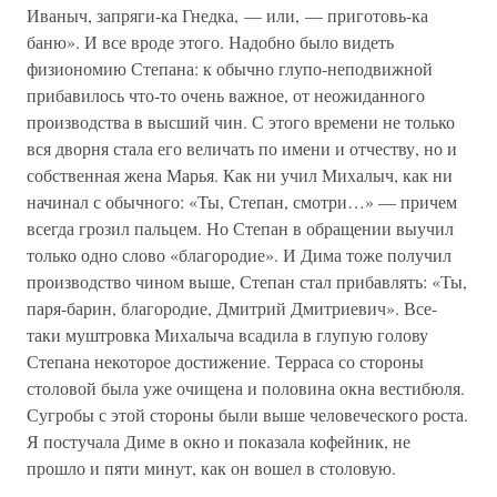
Иваныч, запряги-ка Гнедка, — или, — приготовь-ка
баню». И все вроде этого. Надобно было видеть
физиономию Степана: к обычно глупо-неподвижной
прибавилось что-то очень важное, от неожиданного
производства в высший чин. С этого времени не только
вся дворня стала его величать по имени и отчеству, но и
собственная жена Марья. Как ни учил Михалыч, как ни
начинал с обычного: «Ты, Степан, смотри…» — причем
всегда грозил пальцем. Но Степан в обращении выучил
только одно слово «благородие». И Дима тоже получил
производство чином выше, Степан стал прибавлять: «Ты,
паря-барин, благородие, Дмитрий Дмитриевич». Все-
таки муштровка Михалыча всадила в глупую голову
Степана некоторое достижение. Терраса со стороны
столовой была уже очищена и половина окна вестибюля.
Сугробы с этой стороны были выше человеческого роста.
Я постучала Диме в окно и показала кофейник, не
прошло и пяти минут, как он вошел в столовую.