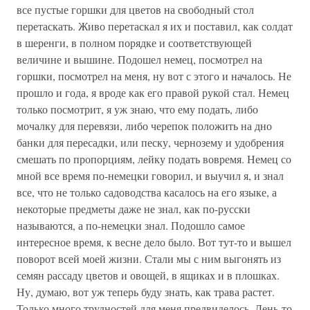
все пустые горшки для цветов на свободный стол
перетаскать. Живо перетаскал я их и поставил, как солдат
в шеренги, в полном порядке и соответствующей
величине и вышине. Подошел немец, посмотрел на
горшки, посмотрел на меня, ну вот с этого и началось. Не
прошло и года, я вроде как его правой рукой стал. Немец
только посмотрит, я уж знаю, что ему подать, либо
мочалку для перевязи, либо черепок положить на дно
банки для пересадки, или песку, чернозему и удобрения
смешать по пропорциям, лейку подать вовремя. Немец со
мной все время по-немецки говорил, и выучил я, и знал
все, что не только садоводства касалось на его языке, а
некоторые предметы даже не знал, как по-русски
называются, а по-немецки знал. Подошло самое
интересное время, к весне дело было. Вот тут-то и вышел
поворот всей моей жизни. Стали мы с ним выгонять из
семян рассаду цветов и овощей, в ящиках и в плошках.
Ну, думаю, вот уж теперь буду знать, как трава растет.
Только много трудностей для меня предвиделось. День-то