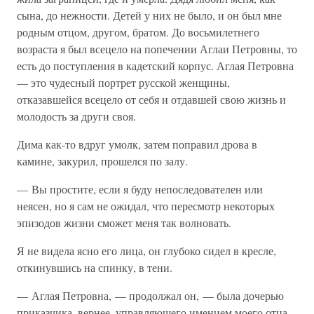
сына, до нежности. Детей у них не было, и он был мне
родным отцом, другом, братом. До восьмилетнего
возраста я был всецело на попечении Аглаи Петровны, то
есть до поступления в кадетский корпус. Аглая Петровна
— это чудесный портрет русской женщины,
отказавшейся всецело от себя и отдавшей свою жизнь и
молодость за други своя.
Дима как-то вдруг умолк, затем поправил дрова в
камине, закурил, прошелся по залу.
— Вы простите, если я буду непоследователен или
неясен, но я сам не ожидал, что пересмотр некоторых
эпизодов жизни сможет меня так волновать.
Я не видела ясно его лица, он глубоко сидел в кресле,
откинувшись на спинку, в тени.
— Аглая Петровна, — продолжал он, — была дочерью
приказчика, вернее, управляющего имением моего отца,