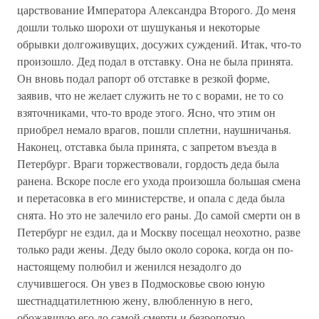
царствование Императора Александра Второго. До меня
дошли только шорохи от шушуканья и некоторые
обрывки долгоживущих, досужих суждений. Итак, что-то
произошло. Дед подал в отставку. Она не была принята.
Он вновь подал рапорт об отставке в резкой форме,
заявив, что не желает служить не то с ворами, не то со
взяточниками, что-то вроде этого. Ясно, что этим он
приобрел немало врагов, пошли сплетни, наушничанья.
Наконец, отставка была принята, с запретом въезда в
Петербург. Враги торжествовали, гордость деда была
ранена. Вскоре после его ухода произошла большая смена
и перетасовка в его министерстве, и опала с деда была
снята. Но это не залечило его раны. До самой смерти он в
Петербург не ездил, да и Москву посещал неохотно, разве
только ради жены. Деду было около сорока, когда он по-
настоящему полюбил и женился незадолго до
случившегося. Он увез в Подмосковье свою юную
шестнадцатилетнюю жену, влюбленную в него,
обожавшую его до самой смерти и безропотно