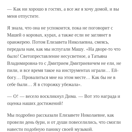
— Как ни хорошо в гостях, а все же я хочу домой, и вы
меня отпустите.
Я знала, что она не успокоится, пока не поговорит с
Машей о коровах, курах, а также если не заглянет в
оранжерею. Потом Елизавета Николаевна, смеясь,
передала нам, как мы испугали Машу. «На дворе-то что
было! Светопреставление несусветное, а Татьяна
Владимировна-то с Дмитрием Дмитриевичем не ели, не
пили, и все время такое на инструментах играли… Ей-
богу… Провалиться мне на этом месте… Как бы не в
себе были… Я в сторожку убежала».
— О! — весело воскликнул Дима. — Вот это награда и
оценка наших достижений!
Мы подробно рассказали Елизавете Николаевне, как
провели день бури, и от души повеселились, что смогли
навести подобную панику своей музыкой.