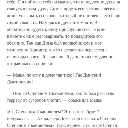
себе. И я поймала себя на мысли, что немедленно должна
глянуть в глаза, душу Димы, видеть его ласковое веселое
лицо, услышать его голос, который не опишешь, его надо
самой слышать. Находясь в другой комнате, Вы
обязательно будете к нему прислушиваться, а если
начнете с ним разговаривать, то поддадитесь его
обаянию. Так как Дима был волшебником и мог
мгновенно барометр моего настроения перевести с
непогоды на ясный, солнечный день, то я немедленно
отправилась на поиски.
— Маша, почему в доме так тихо? Где Дмитрий
Дмитриевич?
— Они со Степаном Ивановичем, как только рассвело,
террасу от сугробов чистят, — объяснила Маша.
«Со Степаном Ивановичем? Это кто же будет? —
подумала я. — Ах да, ведь Дима стал называть Степана
Степаном Ивановичем». Или, вернее: «Ты, паря Степан