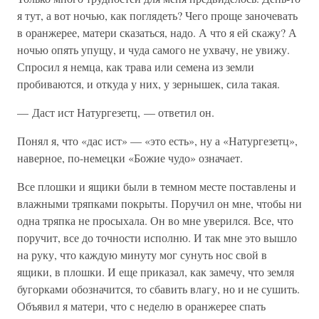
я тут, а вот ночью, как поглядеть? Чего проще заночевать
в оранжерее, матери сказаться, надо. А что я ей скажу? А
ночью опять упущу, и чуда самого не ухвачу, не увижу.
Спросил я немца, как трава или семена из земли
пробиваются, и откуда у них, у зернышек, сила такая.
— Даст ист Натургезетц, — ответил он.
Понял я, что «дас ист» — «это есть», ну а «Натургезетц»,
наверное, по-немецки «Божие чудо» означает.
Все плошки и ящики были в темном месте поставлены и
влажными тряпками покрыты. Поручил он мне, чтобы ни
одна тряпка не просыхала. Он во мне уверился. Все, что
поручит, все до точности исполню. И так мне это вышло
на руку, что каждую минуту мог сунуть нос свой в
ящики, в плошки. И еще приказал, как замечу, что земля
бугорками обозначится, то сбавить влагу, но и не сушить.
Объявил я матери, что с неделю в оранжерее спать