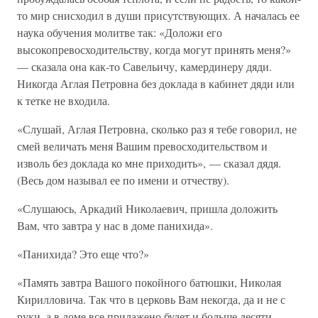
то мир снисходил в души присутствующих. А началась ее
наука обучения молитве так: «Доложи его
высокопревосходительству, когда могут принять меня?»
— сказала она как-то Савельичу, камердинеру дяди.
Никогда Аглая Петровна без доклада в кабинет дяди или
к тетке не входила.
«Слушай, Аглая Петровна, сколько раз я тебе говорил, не
смей величать меня Вашим превосходительством и
изволь без доклада ко мне приходить», — сказал дядя.
(Весь дом называл ее по имени и отчеству).
«Слушаюсь, Аркадий Николаевич, пришла доложить
Вам, что завтра у нас в доме панихида».
«Панихида? Это еще что?»
«Память завтра Вашого покойного батюшки, Николая
Кирилловича. Так что в церковь Вам некогда, да и не с
руки, а в доме все прилажено будет и больше десяти