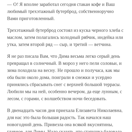
— О! Я вполне заработал сегодня стакан кофе и Ваш
любимый трехэтажный бутерброд, собственноручно
Вами приготовленный.
Трехэтажный бутерброд состоял из куска черного хлеба с
маслом, затем полагались холодный рябчик, индейка или
утка, затем второй ряд — сыр, и третий — ветчина.
Я не раз писала Вам, что Дима весьма легко серый день
превращал в солнечный. В мороз у него пели соловьи, и
зима походила на весну. Не прошло и получаса, как мы
оба были около дома, поиграли в снежки и усердно
принялись сбрасывать снег с верхней большой террасы.
Любили мы на ней, особенно вечером, да еще лунным, с
лесом, с горами, с волшебством ночи беседовать.
В двенадцать часов дня приехала Елизавета Николаевна,
для нас это была большая радость. Так начался наш
новогодний день. Привезла она всякой вкуснятины,
главное, для Димы. Надо сказать, что старушка баловала