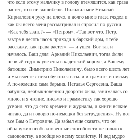
что если этому мальчику в голову втемяшится, как трава
растет, то и не вышибешь. Положил мне Николай
Кириллович руку на плечо, и долго мне в глаза глядел и
как бы всего меня рассматривал и спросил по-русски:
«Как тебя звать?» — «Петром». «Так вот что, Петр,
завтра в десять часов приходи в барский дом, я тебе
расскажу, как трава растет», — и ушел. Вот так и
началось. Ваш дядя, Аркадий Николаевич, тогда были
первый год как увезены в кадетский корпус, а Вашему
батюшке, Димитрию Николаевичу, было всего шесть лет,
и мы вместе с ним обучаться начали и грамоте, и письму.
А по-немецки сама барыня, Наталья Сергеевна, Ваша
бабушка, необыкновенной доброты была, занималась со
мною, и я чтение, письмо и грамматику так хорошо
усвоил, что до сего времени и журналы, и книги всякие
читаю, да и говорю по-немецки без затруднения». Ну вот
все Вам о Петровиче. Да забыл еще сказать, что он
обнаружил необыкновенные способности не только к
садоводству, а вообще ко всему хозяйству. И дед мудро