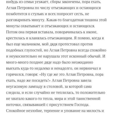
нибудь из семьи уезжает, сборы закончены, пора ехать,
Аглая Петровна по числу отъезжающих и остающихся
позаботится о стульях и всех попросит сесть, не
разговаривать минуту. Какая-то благодатная тишина этой
минуты охватывает и отъезжающих и остающихся.
Потом она первая вставала, поворачивалась к иконе,
крестилась и кланялась отъезжающим. Я помню, когда я
был еще мальчиком, мой дядя протестовал против
подобных глупостей, но Аглая Петровна всегда спокойно
и неукоснительно не нарушала этот исконный обычай. И
много-много позднее дяде надо было неожиданно
выехать куда-то недалеко и ненадолго, он нервничал и
горячился, говоря: «Ну где же это Аглая Петровна, пора
ехать, надо же посидеть!» Аглая Петровна завела
неугасимую лампаду в столовой, за которой сама
следила, и если случайно не теплилась, то положительно
не хватало какого-то тепла, мира и этой таинственной
ниточки, связывавшей с присутствием Господа.
Спокойное незлобие, терпение и упование на милость и