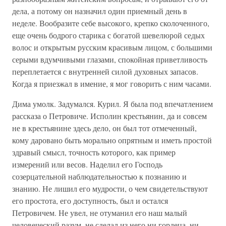
дела, а потому он назначил один приемный день в
неделе. Вообразите себе высокого, крепко сколоченного,
еще очень бодрого старика с богатой шевелюрой седых
волос и открытым русским красивым лицом, с большими
серыми вдумчивыми глазами, спокойная приветливость
переплетается с внутренней силой духовных запасов.
Когда я приезжал в имение, я мог говорить с ним часами.
Дима умолк. Задумался. Курил. Я была под впечатлением
рассказа о Петровиче. Исполин крестьянин, да и совсем
не в крестьянине здесь дело, он был тот отмеченный,
кому даровано быть морально опрятным и иметь простой
здравый смысл, точность которого, как пример
измерений или весов. Наделил его Господь
созерцательной наблюдательностью к познанию и
знанию. Не лишил его мудрости, о чем свидетельствуют
его простота, его доступность, был и остался
Петровичем. Не увел, не отуманил его наш малый
человеческий разум, не сделал из него ни гордеца, ни