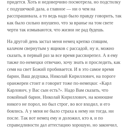
придется. Хоть и недоверчиво посмотрела, но подстилку
с подушечкой дала, а главное — ни о чем на
расспрашивала, а то ведь надо было правду говорить, так
как было сильно внушено, что за вранье на том свете
черти так измываются, что жизни не рад будешь.
На другой день застал меня немец крепко спящим,
калачом свернутым у ящиков с рассадой, ну и, можно
сказать, в первый раз за все время рассвирепел. А я ему
также по-немецки отвечаю, хочу знать и проследить, как
семя на свет Божий пробивается. И в это самое время
барин, Ваш дедушка, Николай Кириллович, на пороге
оранжереи стоит и говорит тоже по-немецки: «Карл
Карлович, у Вас сын есть?». Надо Вам сказать, что
покойный барин, Николай Кириллович, на конюшне
никого не порол, но был строг, во все входил, и его
боялись. А у меня не было страха к нему ни тогда, ни
после. Так вот немец ему и доложил, кто я, и по
справедливости дал аттестацию хорошую, но закончил,