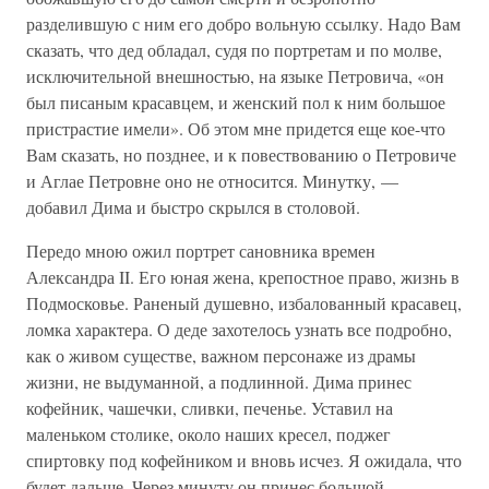
разделившую с ним его добро вольную ссылку. Надо Вам
сказать, что дед обладал, судя по портретам и по молве,
исключительной внешностью, на языке Петровича, «он
был писаным красавцем, и женский пол к ним большое
пристрастие имели». Об этом мне придется еще кое-что
Вам сказать, но позднее, и к повествованию о Петровиче
и Аглае Петровне оно не относится. Минутку, —
добавил Дима и быстро скрылся в столовой.
Передо мною ожил портрет сановника времен
Александра II. Его юная жена, крепостное право, жизнь в
Подмосковье. Раненый душевно, избалованный красавец,
ломка характера. О деде захотелось узнать все подробно,
как о живом существе, важном персонаже из драмы
жизни, не выдуманной, а подлинной. Дима принес
кофейник, чашечки, сливки, печенье. Уставил на
маленьком столике, около наших кресел, поджег
спиртовку под кофейником и вновь исчез. Я ожидала, что
будет дальше. Через минуту он принес большой