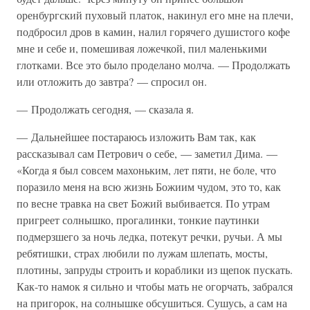
оренбургский пуховый платок, накинул его мне на плечи,
подбросил дров в камин, налил горячего душистого кофе
мне и себе и, помешивая ложечкой, пил маленькими
глотками. Все это было проделано молча. — Продолжать
или отложить до завтра? — спросил он.
— Продолжать сегодня, — сказала я.
— Дальнейшее постараюсь изложить Вам так, как
рассказывал сам Петрович о себе, — заметил Дима. —
«Когда я был совсем махоньким, лет пяти, не боле, что
поразило меня на всю жизнь Божиим чудом, это то, как
по весне травка на свет Божий выбивается. По утрам
пригреет солнышко, прогалинки, тонкие паутинки
подмерзшего за ночь ледка, потекут речки, ручьи. А мы
ребятишки, страх любили по лужам шлепать, мосты,
плотины, запруды строить и кораблики из щепок пускать.
Как-то намок я сильно и чтобы мать не огорчать, забрался
на пригорок, на солнышке обсушиться. Сушусь, а сам на