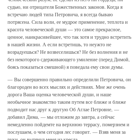
судью, ни отрицателя Божественных законов. Когда я
встречаю людей типа Петровича, я всегда бываю
потрясена. Сила воли, ее мудрое применение, теплота и
красота человеческой души — это самое прекрасное,
ценное, наикрасивейшее, что так хотя и трудно встретить
в нашей жизни. А если встретишь, то неужто не
возрадуешься? Не возвеселишься? Не без волнения и не
без некоторого сдерживающего умиление (перед Димой,
боясь показаться смешной) я поведала ему свои думы.
— Вы совершенно правильно определили Петровича, он
благороден во всех мыслях и действиях. Мне же очень
дорога Ваша оценка человеческой души, и наше
необычное знакомство таким путем все ближе и ближе
подводит нас друг к другую Об Аглае Петровне, —
добавил Дима, — мы отложим до завтра, а сейчас
немедленно пойдемте на верхнюю террасу, померзнем и
послушаем, о чем сегодня лес говорит. — Взяв меня за
руки, он вытянул меня из кресла.