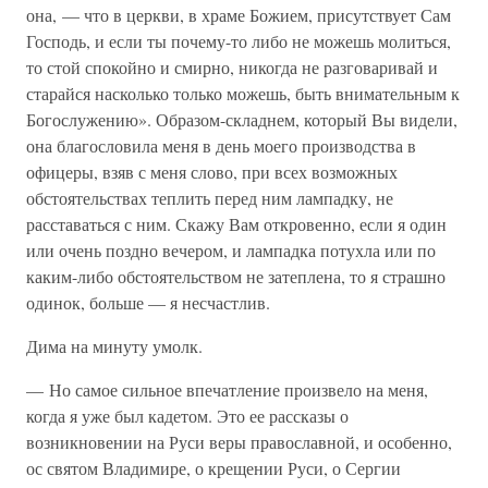
она, — что в церкви, в храме Божием, присутствует Сам
Господь, и если ты почему-то либо не можешь молиться,
то стой спокойно и смирно, никогда не разговаривай и
старайся насколько только можешь, быть внимательным к
Богослужению». Образом-складнем, который Вы видели,
она благословила меня в день моего производства в
офицеры, взяв с меня слово, при всех возможных
обстоятельствах теплить перед ним лампадку, не
расставаться с ним. Скажу Вам откровенно, если я один
или очень поздно вечером, и лампадка потухла или по
каким-либо обстоятельством не затеплена, то я страшно
одинок, больше — я несчастлив.
Дима на минуту умолк.
— Но самое сильное впечатление произвело на меня,
когда я уже был кадетом. Это ее рассказы о
возникновении на Руси веры православной, и особенно,
ос святом Владимире, о крещении Руси, о Сергии