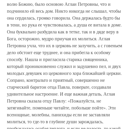
волю Божию, было основою Аглаи Петровны, что и
подчинило ей весь дом. Никто никогда не слышал, чтобы
она сердилась, громко говорила. Она держалась будто бы
в тени, но рука ее чувствовалась, а душа ее витала в доме.
Она буквально разбудила как в тетке, так и в дяде веру в
Бога, осторожно, мудро приучая их молиться. Аглая
Петровна учла, что их в церковь не залучить, а с говеньем
дело обстоит еще труднее, и она прибегла к особому
способу. Нашла и пригласила старика священника,
который проникновенно служил и задушевно пел, и двух
молодых девушек из церковного хора ближайшей церкви.
Сопрано, контральто и приятный, совершенно не
старческий баритон отца Павла, поверьте, создавали
удивительное настроение. И еще важная деталь, Аглая
Петровна сказала отцу Павлу: «Пожалуйста, не
затягивайте, поменьше читайте, побольше пойте». Эти
всенощные, молебны, панихиды если не заставляли
молиться, то где-то в глубине души зарождалась,
пробуждалась особая теплота, и если не радость, то какой-