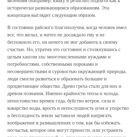
явлениям (например, языку и религии) подойти как к
исторически развивающимся образованиям. Эта
концепция выглядит следующим образом.
В состоянии райского благополучия, когда человек имел
все, что желал, и ничто не досаждало ему и не
беспокоило его, он ничего не мог добавить к своему
счастью. Но, утратив это состояние и столкнувшись с
целым хаосом зла: многочисленными нуждами и
потребностями, собственными пороками и
несовершенствами и суровостью окружающей природы,
люди смогли развиться и образовать большие и
процветающие общества. Древо греха стало для них и
древом познания. Именно крайности тепла и холода,
непостоянство времен года, буйство ветров, сила и
коварство воды, ярость и непослушность огня и упорство
и бесплодность земли заставили людей напрягать
воображение в размышлениях о том, как бы избежать
несчастья, которое они могут принести, или устранить