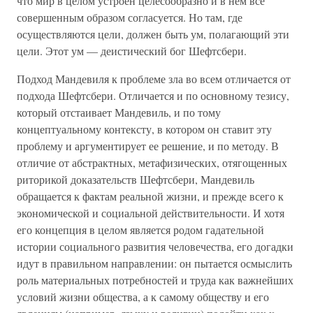
что мир в целом устроен целесообразно и в нем все
совершенным образом согласуется. Но там, где
осуществляются цели, должен быть ум, полагающий эти
цели. Этот ум — деистический бог Шефтсбери.
Подход Мандевиля к проблеме зла во всем отличается от
подхода Шефтсбери. Отличается и по основному тезису,
который отстаивает Мандевиль, и по тому
концептуальному контексту, в котором он ставит эту
проблему и аргументирует ее решение, и по методу. В
отличие от абстрактных, метафизических, отягощенных
риторикой доказательств Шефтсбери, Мандевиль
обращается к фактам реальной жизни, и прежде всего к
экономической и социальной действительности. И хотя
его концепция в целом является родом гадательной
истории социального развития человечества, его догадки
идут в правильном направлении: он пытается осмыслить
роль материальных потребностей и труда как важнейших
условий жизни общества, а к самому обществу и его