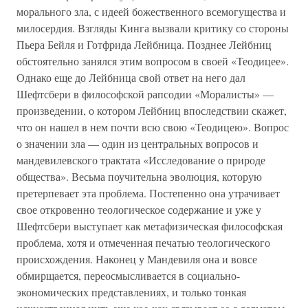
морального зла, с идеей божественного всемогущества и
милосердия. Взгляды Кинга вызвали критику со стороны
Пьера Бейля и Готфрида Лейбница. Позднее Лейбниц
обстоятельно занялся этим вопросом в своей «Теодицее».
Однако еще до Лейбница свой ответ на него дал
Шефтсбери в философской рапсодии «Моралисты» —
произведении, о котором Лейбниц впоследствии скажет,
что он нашел в нем почти всю свою «Теодицею». Вопрос
о значении зла — один из центральных вопросов и
мандевилевского трактата «Исследование о природе
общества». Весьма поучительна эволюция, которую
претерпевает эта проблема. Постепенно она утрачивает
свое откровенно теологическое содержание и уже у
Шефтсбери выступает как метафизическая философская
проблема, хотя и отмеченная печатью теологического
происхождения. Наконец у Мандевиля она и вовсе
обмирщается, переосмысливается в социально-
экономических представлениях, и только тонкая