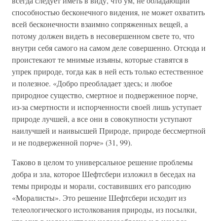
всегда следует иметь в виду, что ум, не обладающий
способностью бесконечного видения, не может охватить
всей бесконечности взаимно сопряженных вещей, а
потому должен видеть в несовершенном свете то, что
внутри себя самого на самом деле совершенно. Отсюда и
проистекают те мнимые изъяны, которые ставятся в
упрек природе, тогда как в ней есть только естественное
и полезное. «Добро преобладает здесь; и любое
природное существо, смертное и подверженное порче,
из-за смертности и испорченности своей лишь уступает
природе лучшей, а все они в совокупности уступают
наилучшей и наивысшей Природе, природе бессмертной
и не подверженной порче» (31, 99).
Таково в целом то универсальное решение проблемы
добра и зла, которое Шефтсбери изложил в беседах на
темы природы и морали, составивших его рапсодию
«Моралисты». Это решение Шефтсбери исходит из
телеологического истолкования природы, из посылки,