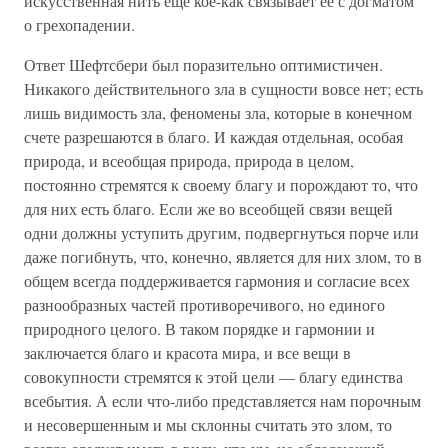
искусственная нить еще кое-как связывает ее с догматом
о грехопадении.
Ответ Шефтсбери был поразительно оптимистичен.
Никакого действительного зла в сущности вовсе нет; есть
лишь видимость зла, феномены зла, которые в конечном
счете разрешаются в благо. И каждая отдельная, особая
природа, и всеобщая природа, природа в целом,
постоянно стремятся к своему благу и порождают то, что
для них есть благо. Если же во всеобщей связи вещей
одни должны уступить другим, подвергнуться порче или
даже погибнуть, что, конечно, является для них злом, то в
общем всегда поддерживается гармония и согласие всех
разнообразных частей противоречивого, но единого
природного целого. В таком порядке и гармонии и
заключается благо и красота мира, и все вещи в
совокупности стремятся к этой цели — благу единства
всебытия. А если что-либо представляется нам порочным
и несовершенным и мы склонны считать это злом, то