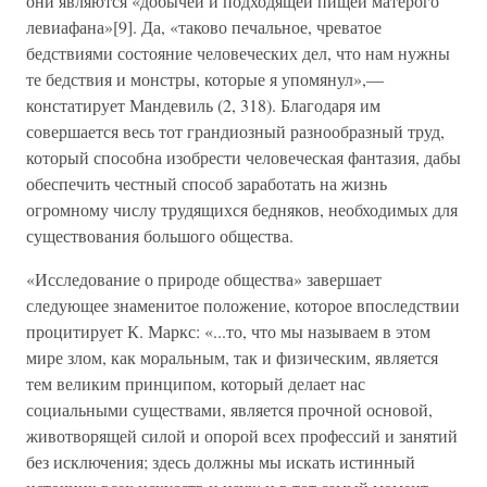
они являются «добычей и подходящей пищей матерого
левиафана»[9]. Да, «таково печальное, чреватое
бедствиями состояние человеческих дел, что нам нужны
те бедствия и монстры, которые я упомянул»,—
констатирует Мандевиль (2, 318). Благодаря им
совершается весь тот грандиозный разнообразный труд,
который способна изобрести человеческая фантазия, дабы
обеспечить честный способ заработать на жизнь
огромному числу трудящихся бедняков, необходимых для
существования большого общества.
«Исследование о природе общества» завершает
следующее знаменитое положение, которое впоследствии
процитирует К. Маркс: «...то, что мы называем в этом
мире злом, как моральным, так и физическим, является
тем великим принципом, который делает нас
социальными существами, является прочной основой,
животворящей силой и опорой всех профессий и занятий
без исключения; здесь должны мы искать истинный