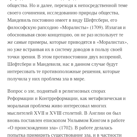
общества. Но и далее, переходя к непосредственной теме
своего сочинения, исследованию природы общества,
Мандевиль постоянно имеет в виду Шефтсбери, его
философскую рапсодию «Моралисты» (1709). Излагая и
обосновывая свою концепцию, он не раз использует те
же самые примеры, которые приводятся в «Моралистах»,
но уже встраивая их в систему доводов в пользу своей
точки зрения. В этом противостоянии двух воззрений,
Шефтсбери и Мандевиля, нас в данном случае будут
интересовать те противоположные решения, которые
получила у них проблема зла в мире.
Вопрос о зле, поднятый в религиозных спорах
Реформации и Контрреформации, как метафизическая и
моральная проблема живо интересовал многих
мыслителей XVII и XVIII столетий. В Англии он был
вновь поставлен епископом Уильямом Кингом в работе
«О происхождении зла» (1702). В работе делалась
попытка примирить существование зла, и в частности