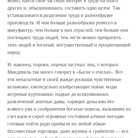
может найти свой частный интерес в труде на благо
других и, объединившись, составить одно целое. Так
устанавливается разделение труда и разнообразие
производств. И чем больше разнообразие ремесел и
мануфактур, чем больше в них отраслей, тем больше они
поглощают труда людей, тем легче можно превратить
этих людей в богатый, могущественный и процветающий
народ.
И, наконец, пороки, пороки частных лиц, о которых
Мандевиль так много говорит в «Басне о пчелах». Все
эти ненасытные в своей жажде роскоши чувственные
вельможи, еженедельно изобретающие новые моды
ветреные куртизанки, падкие до всевозможных
развлечений знатные дамы, сорящие деньгами без
всякого ума и соображения богатые повесы, выжавшие из
слез вдов и сирот огромные состояния алчные негодяи,
готовые пойти ради прибыли на любой обман
бессовестные торговцы, даже жулики и грабители — все