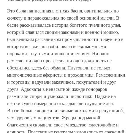
Это была написанная в стихах басня, оригинальная по
сюжету и парадоксальная по своей основной мысли. В
басне рассказывалась история богатого пчелиного улья,
который славился своими законами и военной мощью,
был великим рассадником промышленности и наук, но в
котором вся жизнь изобиловала всевозможными
пороками, плутнями и мошенничеством. Ни одно
ремесло, ни одна профессия, ни одна должность не
обходились здесь без обмана. Плутовали не только
многочисленные аферисты и проходимцы. Ремесленники
и торговцы надували заказчиков, покупателей и друг
друга. Адвокаты в ненасытной жажде гонораров
разжигали споры и умножали число тяжб. Падкие на
взятки судьи намеренно откладывали слушание дел.
Врачи больше дорожили своими доходами и репутацией,
чем здоровьем пациентов. Жрецы под маской
благочестия скрывали свое тунеядство, сластолюбие и
алчность. Преступные генералы уклонялись от сражений