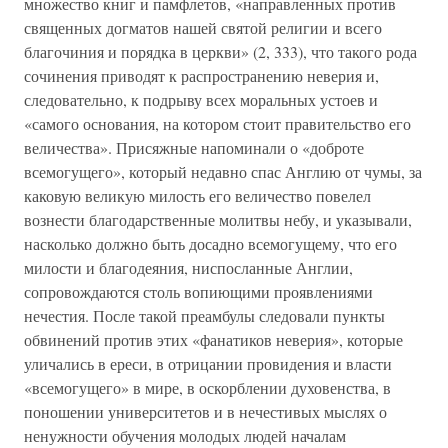
множество книг и памфлетов, «направленных против
священных догматов нашей святой религии и всего
благочиния и порядка в церкви» (2, 333), что такого рода
сочинения приводят к распространению неверия и,
следовательно, к подрыву всех моральных устоев и
«самого основания, на котором стоит правительство его
величества». Присяжные напоминали о «доброте
всемогущего», который недавно спас Англию от чумы, за
каковую великую милость его величество повелел
вознести благодарственные молитвы небу, и указывали,
насколько должно быть досадно всемогущему, что его
милости и благодеяния, ниспосланные Англии,
сопровождаются столь вопиющими проявлениями
нечестия. После такой преамбулы следовали пункты
обвинений против этих «фанатиков неверия», которые
уличались в ереси, в отрицании провидения и власти
«всемогущего» в мире, в оскорблении духовенства, в
поношении университетов и в нечестивых мыслях о
ненужности обучения молодых людей началам