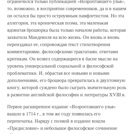
ограничился только публикацией «Возроптавшего улья»,
то, возможно, в восприятии современников, да и в нашем
он остался бы просто остроумным памфлетистом. Но эта
аллегория, эта ироническая поэма, эта маленькая
ядовитая брошюрка была только началом работы, которая
захватила Мандевиля на всю жизнь. Он вновь и вновь
переиздавал ее, сопровождая текст стихотворения
комментариями, философскими трактатами, ответами
критикам. Он возвел содержащиеся в басне мысли на
уровень универсальной социальной и философской
проблематики. И, обрастая все новыми и новыми
дополнениями, его брошюра превратилась в двухтомную
книгу, которой суждено было сыграть значительную роль
в развитии английской философии и литературы XVIII в.
Первое расширенное издание «Возроптавшего улья»
вышло в 1714 г., в том же году появилась его
перепечатка. Наряду с поэмой в издание вошли
«Предисловие» и небольшое философское сочинение