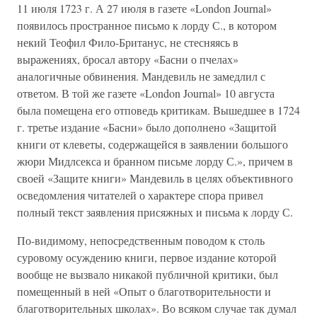
11 июля 1723 г. А 27 июля в газете «London Journal»
появилось пространное письмо к лорду С., в котором
некий Теофил Фило-Британус, не стесняясь в
выражениях, бросал автору «Басни о пчелах»
аналогичные обвинения. Мандевиль не замедлил с
ответом. В той же газете «London Journal» 10 августа
была помещена его отповедь критикам. Вышедшее в 1724
г. третье издание «Басни» было дополнено «Защитой
книги от клеветы, содержащейся в заявлении большого
жюри Мидлсекса и бранном письме лорду С.», причем в
своей «Защите книги» Мандевиль в целях объективного
осведомления читателей о характере спора привел
полный текст заявления присяжных и письма к лорду С.
По-видимому, непосредственным поводом к столь
суровому осуждению книги, первое издание которой
вообще не вызвало никакой публичной критики, был
помещенный в ней «Опыт о благотворительности и
благотворительных школах». Во всяком случае так думал