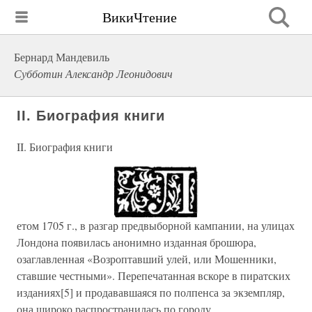
ВикиЧтение
Бернард Мандевиль
Субботин Александр Леонидович
II. Биография книги
II. Биография книги
етом 1705 г., в разгар предвыборной кампании, на улицах
Лондона появилась анонимно изданная брошюра,
озаглавленная «Возроптавший улей, или Мошенники,
ставшие честными». Перепечатанная вскоре в пиратских
изданиях[5] и продававшаяся по полпенса за экземпляр,
она широко распространилась по городу.