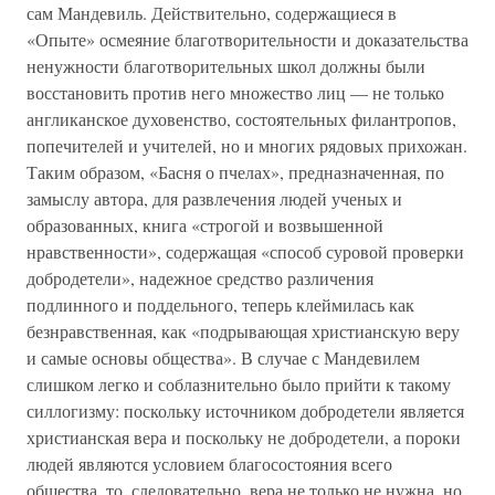
сам Мандевиль. Действительно, содержащиеся в
«Опыте» осмеяние благотворительности и доказательства
ненужности благотворительных школ должны были
восстановить против него множество лиц — не только
англиканское духовенство, состоятельных филантропов,
попечителей и учителей, но и многих рядовых прихожан.
Таким образом, «Басня о пчелах», предназначенная, по
замыслу автора, для развлечения людей ученых и
образованных, книга «строгой и возвышенной
нравственности», содержащая «способ суровой проверки
добродетели», надежное средство различения
подлинного и поддельного, теперь клеймилась как
безнравственная, как «подрывающая христианскую веру
и самые основы общества». В случае с Мандевилем
слишком легко и соблазнительно было прийти к такому
силлогизму: поскольку источником добродетели является
христианская вера и поскольку не добродетели, а пороки
людей являются условием благосостояния всего
общества, то, следовательно, вера не только не нужна, но