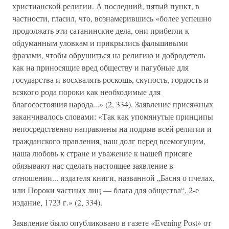
христианской религии. А последний, пятый пункт, в
частности, гласил, что, вознамерившись «более успешно
продолжать эти сатанинские дела, они прибегли к
обдуманным уловкам и прикрылись фальшивыми
фразами, чтобы обрушиться на религию и добродетель
как на приносящие вред обществу и пагубные для
государства и восхвалять роскошь, скупость, гордость и
всякого рода пороки как необходимые для
благосостояния народа...» (2, 334). Заявление присяжных
заканчивалось словами: «Так как упомянутые принципы
непосредственно направлены на подрыв всей религии и
гражданского правления, наш долг перед всемогущим,
наша любовь к стране и уважение к нашей присяге
обязывают нас сделать настоящее заявление в
отношении... издателя книги, названной „Басня о пчелах,
или Пороки частных лиц — блага для общества“, 2-е
издание, 1723 г.» (2, 334).
Заявление было опубликовано в газете «Evening Post» от