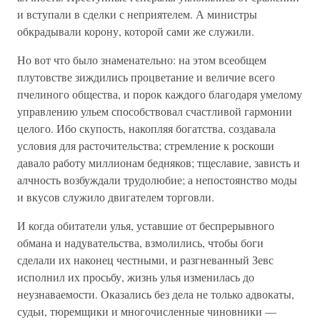
и вступали в сделки с неприятелем. А министры
обкрадывали корону, которой сами же служили.
Но вот что было знаменательно: на этом всеобщем
плутовстве зиждились процветание и величие всего
пчелиного общества, и порок каждого благодаря умелому
управлению ульем способствовал счастливой гармонии
целого. Ибо скупость, накопляя богатства, создавала
условия для расточительства; стремление к роскоши
давало работу миллионам бедняков; тщеславие, зависть и
алчность возбуждали трудолюбие; а непостоянство моды
и вкусов служило двигателем торговли.
И когда обитатели улья, уставшие от беспрерывного
обмана и надувательства, взмолились, чтобы боги
сделали их наконец честными, и разгневанный Зевс
исполнил их просьбу, жизнь улья изменилась до
неузнаваемости. Оказались без дела не только адвокаты,
судьи, тюремщики и многочисленные чиновники —