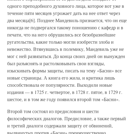
одного преподобного духовного лица, которое вот уже в
течение пяти месяцев угрожает дать на нее ответ через
два месяца[6]. Позднее Мандевиль признается, что он еще
никогда не подвергался такому поношению с кафедр и в
печати, что на него обрушились все безобразнейшие
ругательства, какие только могли изобрести злоба и
невежество. Втянувшись в полемику, Мандевиль уже не
мог с ней развязаться. До конца своих дней он вынужден
был разъяснять и растолковывать свои взгляды,
изыскивать формы защиты, писать на тему «Басни» все
новые страницы. А книга его жила, и критика лишь
способствовала ее популярности. Выходили новые
издания — в 1725 г. четвертое, в 1728 г. пятое, в 1729 г.
шестое, и в том же году появился второй том «Басни».
Второй том состоял из предисловия и шести
философических диалогов. Предисловие, а также первый
и третий диалоги содержали защиту от обвинений,
выдвинутых против «Басни» преимущественно