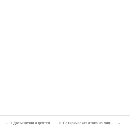
←
→
I. Даты жизни и деятельности
III. Сатирическая атака на лицемерие