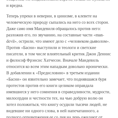
и вредна.
Теперь упреки в неверии, в цинизме, в клевете на
человеческую природу сыпались на него со всех сторон.
Даже само имя Мандевиля обращалось против него:
разложив его, по звучанию, на составные части «man-
devil», острили, что имеют дело с «человеком-дьяволом».
Против «Басни» выступили и теологи и светские
писатели, в том числе влиятельный критик Джон Деннис
и философ Фрэнсис Хатчесон. Вначале Мандевиль
относится ко всем этим нападкам довольно иронически.
В добавлении к «Предисловию» в третьем издании
«Басни» он язвительно замечает, что поднявшаяся буря
протестов против его книги целиком оправдала
имевшиеся у него сомнения в справедливости, мудрости,
милосердии и честности тех, на чью добрую волю он
хотел положиться, что книгу осудили тысячи людей, не
видевшие ни одного слова, в ней напечатанного, а
полного опровержения ее со дня на день ожидают от