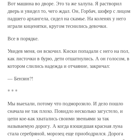
Вот машина во дворе. Это та же халупа. Я растворил
дверь и увидел то, чего ждал. Он, Горбач, шофер с лицом
падшего архангела, сидел на скамье. На коленях у него
играли киценятки, кругом теснились девочки.
Все в порядке.
Увидев меня, он вскочил. Киски попадали с него на пол,
как листочки в бурю, дети отшатнулись. А он голосом, в
котором слились надежда и отчаяние, закричал:
— Бензин?!
* * *
Мы выехали, потому что подморозило. И дело пошло
сначала не так плохо. Повидло несколько загустело, и
цепи кое-как хватались своими звеньями за так
называемую дорогу. А когда взошедшая красная луна
стала серебряной, морозец еще приободрился. Дорога