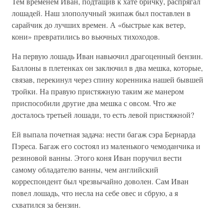
Тем временем Иван, подтащив к хате бричку, распрягал
лошадей. Наш злополучный экипаж был поставлен в
сарайчик до лучших времен. А «быстрые как ветер,
кони» превратились во вьючных тихоходов.
На первую лошадь Иван навьючил драгоценный бензин.
Баллоны в плетенках он заключил в два мешка, которые,
связав, перекинул через спину коренника нашей бывшей
тройки. На правую пристяжную таким же манером
приспособили другие два мешка с овсом. Что же
досталось третьей лошади, то есть левой пристяжной?
Ей выпала почетная задача: нести багаж сэра Бернарда
Пэреса. Багаж его состоял из маленького чемоданчика и
резиновой ванны. Этого коня Иван поручил вести
самому обладателю ванны, чем английский
корреспондент был чрезвычайно доволен. Сам Иван
повел лошадь, что несла на себе овес и сбрую, а я
схватился за бензин.