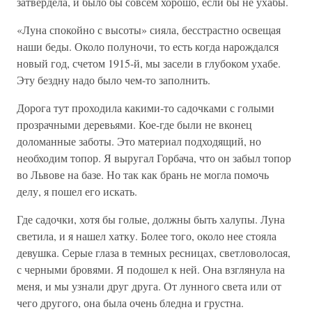
затвердела, и было бы совсем хорошо, если бы не ухабы.
«Луна спокойно с высоты» сияла, бесстрастно освещая
наши беды. Около полуночи, то есть когда нарождался
новый год, счетом 1915-й, мы засели в глубоком ухабе.
Эту бездну надо было чем-то заполнить.
Дорога тут проходила какими-то садочками с голыми
прозрачными деревьями. Кое-где были не вконец
доломанные заботы. Это материал подходящий, но
необходим топор. Я выругал Горбача, что он забыл топор
во Львове на базе. Но так как брань не могла помочь
делу, я пошел его искать.
Где садочки, хотя бы голые, должны быть халупы. Луна
светила, и я нашел хатку. Более того, около нее стояла
девушка. Серые глаза в темных ресницах, светловолосая,
с черными бровями. Я подошел к ней. Она взглянула на
меня, и мы узнали друг друга. От лунного света или от
чего другого, она была очень бледна и грустна.