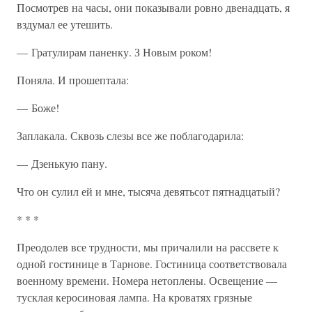
Посмотрев на часы, они показывали ровно двенадцать, я
вздумал ее утешить.
— Гратулирам паненку. З Новым роком!
Поняла. И прошептала:
— Боже!
Заплакала. Сквозь слезы все же поблагодарила:
— Дзенькую пану.
Что он сулил ей и мне, тысяча девятьсот пятнадцатый?
* * *
Преодолев все трудности, мы причалили на рассвете к
одной гостинице в Тарнове. Гостиница соответствовала
военному времени. Номера нетоплены. Освещение —
тусклая керосиновая лампа. На кроватях грязные