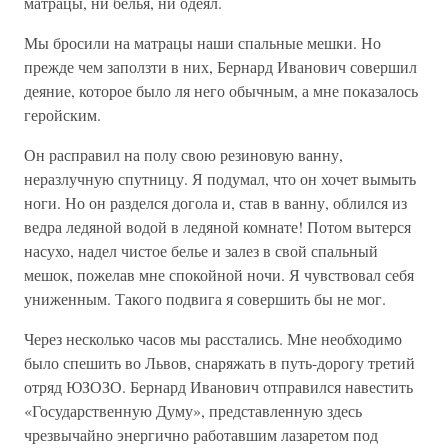
матрацы, ни белья, ни одеял.
Мы бросили на матрацы наши спальные мешки. Но
прежде чем заползти в них, Бернард Иванович совершил
деяние, которое было ля него обычным, а мне показалось
геройским.
Он расправил на полу свою резиновую ванну,
неразлучную спутницу. Я подумал, что он хочет вымыть
ноги. Но он разделся догола и, став в ванну, облился из
ведра ледяной водой в ледяной комнате! Потом вытерся
насухо, надел чистое белье и залез в свой спальный
мешок, пожелав мне спокойной ночи. Я чувствовал себя
униженным. Такого подвига я совершить бы не мог.
Через несколько часов мы расстались. Мне необходимо
было спешить во Львов, снаряжать в путь-дорогу третий
отряд ЮЗОЗО. Бернард Иванович отправился навестить
«Государственную Думу», представленную здесь
чрезвычайно энергично работавшим лазаретом под