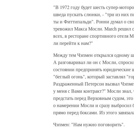
"В 1972 году будет шесть супер-моторов
шведа пускать слюнки, - "три из них по
ты и Фиттипальди". Ронни думал о сво
тревожил Макса Мосли. March решил о
всех, в ресторане спортивного отеля 
ли перейти к нам?"
Между тем Чэпмен открылся одному ши
А разговаривал ли он с Мосли, спроси
состоянии предпринять юридические ш
"беглый огонь", который заставлял "г
Раздраженный Петерсон вызвал Чэпмена
у меня с Вами контракт?" Мосли знал,
предстать перед Верховным судом, это
о намерении Мосли и сразу выбросил 
прямо перед боксами. Из этого завяза
Чэпмен: "Нам нужно поговорить".