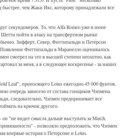
д быстрее, чем Жаки Икс, которому принадлежали все
руг секундомеров. То, что Alfa Romeo уже в июне
а Шетти пойти в атаку на трансфертном рынке
обычно. Зифферт, Север, Фиттипальди и Петерсон
 Появление Фиттипальди в Маранелло оценивалось
пмен смотрел на это в высшей степени неохотно, как
артовал за меня, а в следующее воскресенье - за наших
old Leaf", приносящего Lotus ежегодно 45 000 фунтов,
нюю очередь зависело от состава гонщиков Чэпмена.
ьди, следовательно, Чэпмен предпринимает все
поймать на крючок другого.
- он "не видит смысла дальше выступать за March,
привязанности" - позволяло предположить, что Чэпмен
ая впервые история о Петерсоне и Lotus.