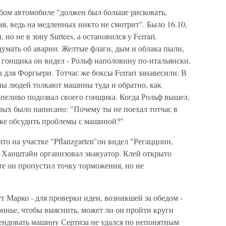
абом автомобиле "должен был больше рисковать,
я, ведь на медленных никто не смотрит". Было 16.10,
о не в зону Surtees, а остановился у Ferrari.
думать об аварии. Желтые флаги, дым и облака пыли,
 гонщика он видел - Рольф наполовину по-итальянски,
для Форгьери. Тотчас же боксы Ferrari занавесили. В
лпы людей толкают машины туда и обратно, как
рпеливо подозвал своего гонщика. Когда Рольф вышел,
ых было написано: "Почему ты не поехал тотчас в
же обсудить проблемы с машиной?"
о на участке "Pflanzgarten"он видел "Регаццони,
. Ханштайн организовал эвакуатор. Клей открыто
те он пропустил точку торможения, но не
т Марко - для проверки идеи, возникшей за обедом -
ннье, чтобы выяснить, может ли он пройти круги
рендовать машину Сертиза не удался по непонятным