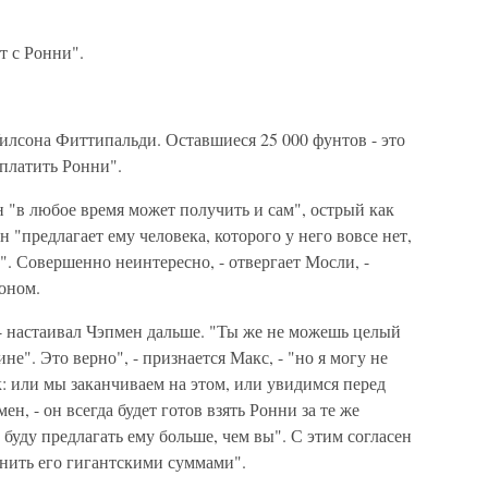
т с Ронни".
Уилсона Фиттипальди. Оставшиеся 25 000 фунтов - это
 платить Ронни".
н "в любое время может получить и сам", острый как
 "предлагает ему человека, которого у него вовсе нет,
т". Совершенно неинтересно, - отвергает Мосли, -
соном.
, - настаивал Чэпмен дальше. "Ты же не можешь целый
не". Это верно", - признается Макс, - "но я могу не
к: или мы заканчиваем на этом, или увидимся перед
н, - он всегда будет готов взять Ронни за те же
е буду предлагать ему больше, чем вы". С этим согласен
анить его гигантскими суммами".