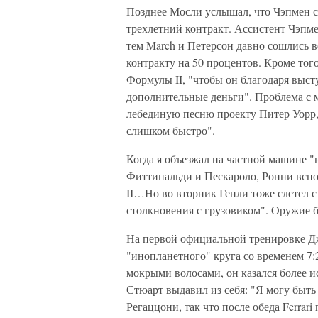
Позднее Мосли услышал, что Чэпмен с
трехлетний контракт. Ассистент Чэпме
тем March и Петерсон давно сошлись 
контракту на 50 процентов. Кроме того
Формулы II, "чтобы он благодаря высту
дополнительные деньги". Проблема с 
лебединую песню проекту Питер Уорр,
слишком быстро".
Когда я объезжал на частной машине 
Фиттипальди и Пескароло, Ронни вспо
II…Но во вторник Генли тоже слетел с
столкновения с грузовиком". Оружие б
На первой официальной тренировке Дж
"инопланетного" круга со временем 7:
мокрыми волосами, он казался более 
Стюарт выдавил из себя: "Я могу быть
Регаццони, так что после обеда Ferrari