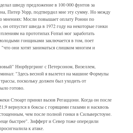
делал шведу предложение в 100 000 фунтов за
на, Питер Уорр, подтвердил мне эту сумму. Но между
во мнениях: Мосли повышает оплату Ронни по
, он отпустит шведа в 1972 году на некоторые гонки
плениям на прототипах Ferrari мог заработать
молодыми гонщиками заключается в том, поет
 "что они хотят заниматься слишком многим и
"новый" Нюрбургринг с Петерсоном, Визеллем,
минал: "Здесь весной я вылетел на машине Формулы
 трассы, поскольку должен был уходить от
ыло готово.
еки Стюарт принял вызов Регаццони. Когда он после
21,9 вернулся в боксы с горящими глазами и насквозь
истощенным, чем после полной гонки в Сильверстоуне.
 еще быстрее". Зифферт и Север тоже опередили
 просигналила к атаке.