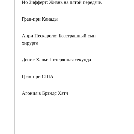
Йо Зифферт: Жизнь на пятой передаче.
Гран-при Канады
Анри Пескароло: Бесстрашный сын
хирурга
Денис Халм: Потерянная секунда
Гран-при США
Агония в Брэндс Хатч