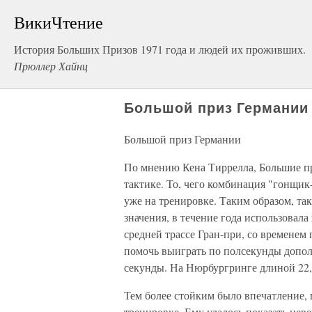
ВикиЧтение
История Больших Призов 1971 года и людей их проживших.
Прюллер Хайнц
Большой приз Германии
Большой приз Германии
По мнению Кена Тиррелла, Большие п
тактике. То, чего комбинация "гонщи
уже на тренировке. Таким образом, так
значения, в течение года использовала
средней трассе Гран-при, со временем 
помочь выиграть по полсекунды дополн
секунды. На Нюрбургринге длиной 22,9
Тем более стойким было впечатление,
тренировке. Ему удалось показать неве