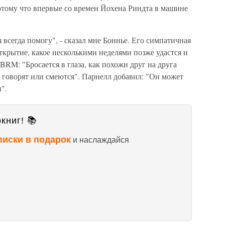
тому что впервые со времен Йохена Риндта в машине
я всегда помогу", - сказал мне Боннье. Его симпатичная
ткрытие, какое несколькими неделями позже удастся и
RM: "Бросается в глаза, как похожи друг на друга
т, говорят или смеются". Парнелл добавил: "Он может
".
книг! 📚
писки в подарок
и наслаждайся