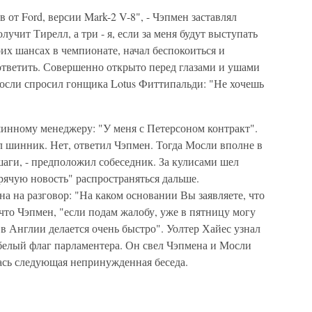
 от Ford, версии Mark-2 V-8", - Чэпмен заставлял
лучит Тирелл, а три - я, если за меня будут выступать
их шансах в чемпионате, начал беспокоиться и
тветить. Совершенно открыто перед глазами и ушами
Мосли спросил гонщика Lotus Фиттипальди: "Не хочешь
нному менеджеру: "У меня с Петерсоном контракт".
л шинник. Нет, ответил Чэпмен. Тогда Мосли вполне в
аги, - предположил собеседник. За кулисами шел
орячую новость" распространяться дальше.
 на разговор: "На каком основании Вы заявляете, что
 что Чэпмен, "если подам жалобу, уже в пятницу могу
 в Англии делается очень быстро". Уолтер Хайес узнал
белый флаг парламентера. Он свел Чэпмена и Мосли
лась следующая непринужденная беседа.