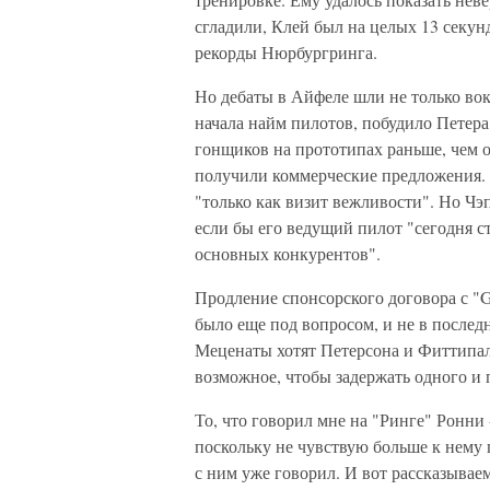
сгладили, Клей был на целых 13 секун
рекорды Нюрбургринга.
Но дебаты в Айфеле шли не только вок
начала найм пилотов, побудило Петер
гонщиков на прототипах раньше, чем 
получили коммерческие предложения.
"только как визит вежливости". Но Чэ
если бы его ведущий пилот "сегодня ст
основных конкурентов".
Продление спонсорского договора с "G
было еще под вопросом, и не в послед
Меценаты хотят Петерсона и Фиттипал
возможное, чтобы задержать одного и 
То, что говорил мне на "Ринге" Ронни 
поскольку не чувствую больше к нему 
с ним уже говорил. И вот рассказываем