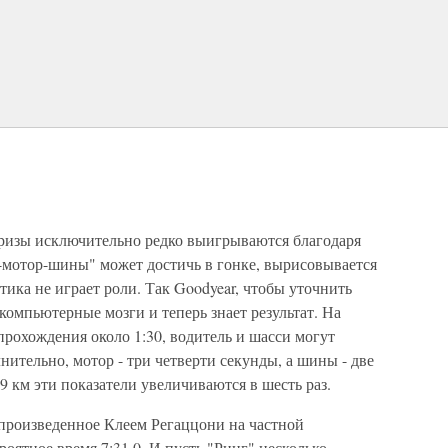
ризы исключительно редко выигрываются благодаря
к-мотор-шины" может достичь в гонке, вырисовывается
тика не играет роли. Так Goodyear, чтобы уточнить
 компьютерные мозги и теперь знает результат. На
прохождения около 1:30, водитель и шасси могут
ительно, мотор - три четверти секунды, а шины - две
 км эти показатели увеличиваются в шесть раз.
 произведенное Клеем Регаццони на частной
роятное время 7:31,0. И пусть "Ринг" несколько