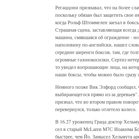
Регаццони признавал, что на более сл
поскольку обязан был защитить свое им
когда Рольф Штоммелен заехал в боксы, н
Страшная сцена, заставляющая всегда 
машина, смявшаяся об ограждение - но
наполовину по-английски, нашел слова 
середине шеренги боксов, там, где то
огромные газонокосилки, Сертиз нете
то увидел вопрошающие лица, на котор
наши боксы, чтобы можно было сразу 
Немного позже Вик Элфорд сообщил, чт
выбирающегося прямо из-за деревьев"
признал, что во втором правом поворо
перевернулся, только отлетело колесо.
В 16.27 уроженец Граца доктор Хельму
сел в старый McLaren М7С Иоакима Бо
быстрее, чем Йо. Замысел Хельмута а