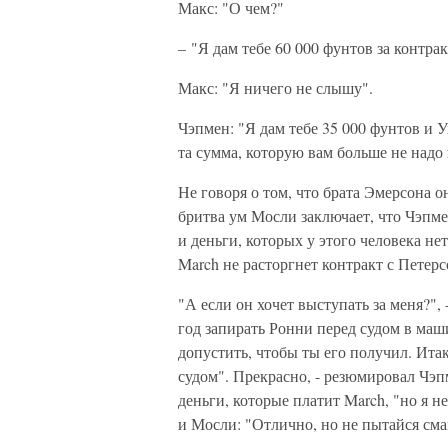
Макс: "О чем?"
– "Я дам тебе 60 000 фунтов за контрак
Макс: "Я ничего не слышу".
Чэпмен: "Я дам тебе 35 000 фунтов и 
та сумма, которую вам больше не надо
Не говоря о том, что брата Эмерсона о
бритва ум Мосли заключает, что Чэпмен
и деньги, которых у этого человека не
March не расторгнет контракт с Петер
"А если он хочет выступать за меня?"
год запирать Ронни перед судом в маши
допустить, чтобы ты его получил. Ита
судом". Прекрасно, - резюмировал Чэпме
деньги, которые платит March, "но я н
и Мосли: "Отлично, но не пытайся см