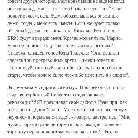
совсем другая история. Моя новая машина еще никогда
не ездила в дождь", - говорил Стюарт серьезно. "Если
польет ручьем, если будут образовываться огромные
лужи, тогда у меня есть шансы. Если же будет только
обычный дождь, то - никаких. Тогда все Ferrari и все
BRM будут впереди меня. Кроме, может быть, Марио.
Если не повезет, буду только пятым или шестым."
Снаружи слышен голос Кена Тирелла: "Они решили
сделать три прогревочных круга". Джеки ответил:
"Организуй, пожалуйста, чтобы Дерек Гарднер был на
старте, чтобы можно было что-либо изменить в машине".
За грузовиком содрогался воздух. Прогревался, шипя и
фыркая, турбинный Lotus: тихо подкравшаяся
революция? 56В праздновал свой дебют в Гран-при, как
и его пилот, Дэйв Уокер. "Мне нужно забыть все, чему я
научился в нормальной езде", - говорил австралиец. "Мне
нужно гораздо раньше тормозить, а там, где я обычно
торможу перед поворотом, уже давать газу". Это, во-