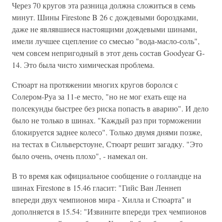
Через 70 кругов эта разница должна сложиться в семь
минут. Шины Firestone B 26 с дождевыми бороздками,
даже не являвшиеся настоящими дождевыми шинами,
имели лучшее сцепление со смесью "вода-масло-соль",
чем совсем непригодный в этот день состав Goodyear G-
14. Это была чисто химическая проблема.
Стюарт на протяжении многих кругов боролся с
Солером-Руа за 11-е место, "но не мог ехать еще на
полсекунды быстрее без риска попасть в аварию". И дело
было не только в шинах. "Каждый раз при торможении
блокируется заднее колесо". Только двумя днями позже,
на тестах в Сильверстоуне, Стюарт решит загадку. "Это
было очень, очень плохо", - намекал он.
В то время как официальное сообщение о голландце на
шинах Firestone в 15.46 гласит: "Гийс Ван Леннеп
впереди двух чемпионов мира - Хилла и Стюарта" и
дополняется в 15.54: "Извините впереди трех чемпионов