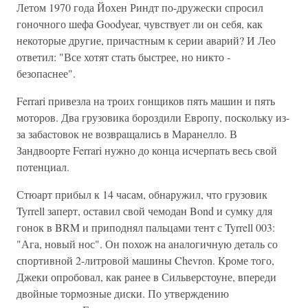
Летом 1970 года Йохен Риндт по-дружески спросил
гоночного шефа Goodyear, чувствует ли он себя, как
некоторые другие, причастным к серии аварий? И Лео
ответил: "Все хотят стать быстрее, но никто -
безопаснее".
Ferrari привезла на троих гонщиков пять машин и пять
моторов. Два грузовика бороздили Европу, поскольку из-
за забастовок не возвращались в Маранелло. В
Зандвоорте Ferrari нужно до конца исчерпать весь свой
потенциал.
Стюарт прибыл к 14 часам, обнаружил, что грузовик
Tyrrell заперт, оставил свой чемодан Bond и сумку для
гонок в BRM и приподнял пальцами тент с Tyrrell 003:
"Ага, новый нос". Он похож на аналогичную деталь со
спортивной 2-литровой машины Chevron. Кроме того,
Джеки опробовал, как ранее в Сильверстоуне, впереди
двойные тормозные диски. По утверждению