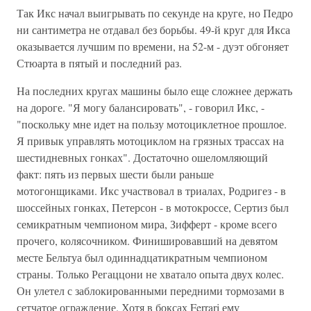
Так Икс начал выигрывать по секунде на круге, но Педро
ни сантиметра не отдавал без борьбы. 49-й круг для Икса
оказывается лучшим по времени, на 52-м - дуэт обгоняет
Стюарта в пятый и последний раз.
На последних кругах машины было еще сложнее держать
на дороге. "Я могу балансировать", - говорил Икс, -
"поскольку мне идет на пользу мотоциклетное прошлое.
Я привык управлять мотоциклом на грязных трассах на
шестидневных гонках". Достаточно ошеломляющий
факт: пять из первых шести были раньше
мотогонщиками. Икс участвовал в триалах, Родригез - в
шоссейных гонках, Петерсон - в мотокроссе, Сертиз был
семикратным чемпионом мира, Зифферт - кроме всего
прочего, колясочником. Финишировавший на девятом
месте Бельтуа был одиннадцатикратным чемпионом
страны. Только Регаццони не хватало опыта двух колес.
Он улетел с заблокированными передними тормозами в
сетчатое ограждение. Хотя в боксах Ferrari ему