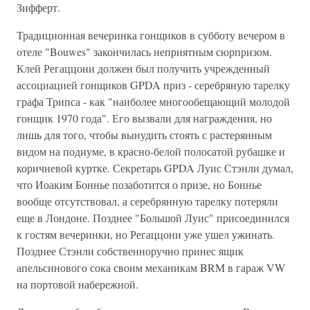
Зифферт.
Традиционная вечеринка гонщиков в субботу вечером в
отеле "Bouwes" закончилась неприятным сюрпризом.
Клей Регаццони должен был получить учрежденный
ассоциацией гонщиков GPDA приз - серебряную тарелку
графа Трипса - как "наиболее многообещающий молодой
гонщик 1970 года". Его вызвали для награждения, но
лишь для того, чтобы вынудить стоять с растерянным
видом на подиуме, в красно-белой полосатой рубашке и
коричневой куртке. Секретарь GPDA Луис Стэнли думал,
что Иоаким Боннье позаботится о призе, но Боннье
вообще отсутствовал, а серебрянную тарелку потеряли
еще в Лондоне. Позднее "Большой Луис" присоединился
к гостям вечеринки, но Регаццони уже ушел ужинать.
Позднее Стэнли собственноручно принес ящик
апельсинового сока своим механикам BRM в гараж VW
на портовой набережной.