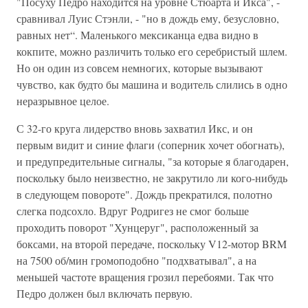
"Посуху Педро находится на уровне Стюарта и Икса", -
сравнивал Луис Стэнли, - "но в дождь ему, безусловно,
равных нет“. Маленького мексиканца едва видно в
кокпите, можно различить только его серебристый шлем.
Но он один из совсем немногих, которые вызывают
чувство, как будто бы машина и водитель слились в одно
неразрывное целое.
С 32-го круга лидерство вновь захватил Икс, и он
первым видит и синие флаги (соперник хочет обогнать),
и предупредительные сигналы, "за которые я благодарен,
поскольку было неизвестно, не закрутило ли кого-нибудь
в следующем повороте". Дождь прекратился, полотно
слегка подсохло. Вдруг Родригез не смог больше
проходить поворот "Хунцеруг", расположенный за
боксами, на второй передаче, поскольку V12-мотор BRM
на 7500 об/мин громоподобно "подхватывал", а на
меньшей частоте вращения грозил перебоями. Так что
Педро должен был включать первую.