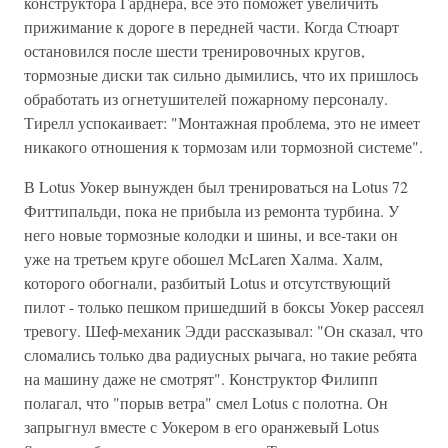
конструктора Гарднера, все это поможет увеличить
прижимание к дороге в передней части. Когда Стюарт
остановился после шести тренировочных кругов,
тормозные диски так сильно дымились, что их пришлось
обработать из огнетушителей пожарному персоналу.
Тирелл успокаивает: "Монтажная проблема, это не имеет
никакого отношения к тормозам или тормозной системе".
В Lotus Уокер вынужден был тренироваться на Lotus 72
Фиттипальди, пока не прибыла из ремонта турбина. У
него новые тормозные колодки и шины, и все-таки он
уже на третьем круге обошел McLaren Халма. Халм,
которого обогнали, разбитый Lotus и отсутствующий
пилот - только пешком пришедший в боксы Уокер рассеял
тревогу. Шеф-механик Эдди рассказывал: "Он сказал, что
сломались только два радиусных рычага, но такие ребята
на машину даже не смотрят". Конструктор Филипп
полагал, что "порыв ветра" смел Lotus с полотна. Он
запрыгнул вместе с Уокером в его оранжевый Lotus