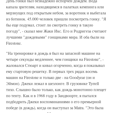
День гонки был безнадежно испорчен дождем. Вода
капала зрителям, находящимся в палатках кемпинга или
мерзнущих под открытым небом, за воротник и выбегала
из ботинок. 45.000 человек пришли посмотреть гонку. "Я
бы еще подумал, стоит ли смотреть гонку в такую
погоду", - сказал мне Жаки Икс. Его и Родригеза считают
лучшими "дождевыми" гонщиками мира. И оба были на
Firestone.
"На тренировке в дождь я был на запасной машине на
четыре секунды медленнее, чем гонщики на Firestone", -
жаловался Стюарт и кивал огорченно, когда я показывал
ему стартовую решетку. В первых трех рядах восемь
машин на Firestone и только две - на Goodyear (он и
Эймон). Джеки лежал в шезлонге. В грузовике Tyrrell
тихо. Слышно было только, как дождь монотонно плещет
по тенту. Как и в 1968 году в Зандвоорте, я пытался
подбодрить Джеки воспоминаниями о его премьерной
победе (в дождь), когда он выступал за Matra. "Это была