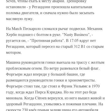
Seven, чтобы ехать к месту аварии. Тренировку
остановили - у Регаццони произошла капитальная
поломка двигателя, и сначала нужно было засыпать
масляную лужу.
На March Пескароло сломался рычаг подвески. Механик
Херби подошел с болтом в руке. "Nasty Business", -
ругается он, - "Противная работа". В 17.05 вдруг нет
Регаццони, который пересел на старый 312 В1 со старым
мотором.
Машина руководителя гонки выехала на трассу с желтым
проблесковым огнем. По ветру развевался белый флаг.
Форгьери ждал впереди у большой башни, где
размещаются руководители гонки и хронометристы.
Форгьери стоял там, где стоял и Фрэнк Уильямс в 1970
году, когда ждал Пирса Кэриджа. Но на этот раз беда
миновала. Когда Citroеn вернулся, из него вышел живой и
здоровый Регаццони, ухмыляясь и пожимая плечами. На
скорости 230 км/ч правая задняя шина его автомобиля