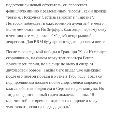
подготовили новый обтекатель, он пересекает
финишную линию с разломанным "носом", как и прежде,
третьим. Поскольку Сертиза выносит в "Тарзане",
Петерсон побеждает в ожесточенной дуэли за 4-е место.
Более чем счастлив Йо Зифферт, благодаря первому очку
в чемпионате мира после 686 дней непрерывной
депрессии. Для BRM будущее выглядит в розовом цвете.
После своей седьмой победы в Гран-при Жаки Икс сидел,
скорчившись, на самом верху транспортера Ferrari.
Комбинезон парил, но на лице не было и следа от
двухчасовой борьбы. Таким я его видел уже однажды:
после его первой победы в Руане в 1968 году. Тогда он
под проливным дождем побил спортсменов мирового
класса, обогнав Родригеза и Сертиза на две минуты. Но
тогда он единственный надел дождевые шины. "Я
мальчишкой все время находился на природе и могу
чувствовать, если на подходе дождь".