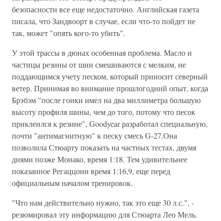
безопасности все еще недостаточно. Английская газета
писала, что Зандвоорт в случае, если что-то пойдет не
так, может "опять кого-то убить".
У этой трассы в дюнах особенная проблема. Масло и
частицы резины от шин смешиваются с мелким, не
поддающимся учету песком, который приносит северный
ветер. Принимая во внимание прошлогодний опыт, когда
Брэбэм "после гонки имел на два миллиметра большую
высоту профиля шины, чем до того, потому что песок
приклеился к резине", Goodyear разработал специальную,
почти "антимагнитную" к песку смесь G-27.Она
позволила Стюарту показать на частных тестах, двумя
днями позже Монако, время 1:18. Тем удивительнее
показанное Регаццони время 1:16,9, еще перед
официальным началом тренировок.
"Что нам действительно нужно, так это еще 30 л.с.", -
резюмировал эту информацию для Стюарта Лео Мель.