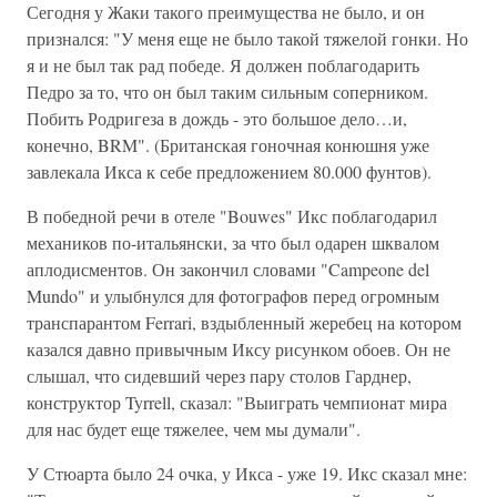
Сегодня у Жаки такого преимущества не было, и он
признался: "У меня еще не было такой тяжелой гонки. Но
я и не был так рад победе. Я должен поблагодарить
Педро за то, что он был таким сильным соперником.
Побить Родригеза в дождь - это большое дело…и,
конечно, BRM". (Британская гоночная конюшня уже
завлекала Икса к себе предложением 80.000 фунтов).
В победной речи в отеле "Bouwes" Икс поблагодарил
механиков по-итальянски, за что был одарен шквалом
аплодисментов. Он закончил словами "Campeone del
Mundo" и улыбнулся для фотографов перед огромным
транспарантом Ferrari, вздыбленный жеребец на котором
казался давно привычным Иксу рисунком обоев. Он не
слышал, что сидевший через пару столов Гарднер,
конструктор Tyrrell, сказал: "Выиграть чемпионат мира
для нас будет еще тяжелее, чем мы думали".
У Стюарта было 24 очка, у Икса - уже 19. Икс сказал мне: