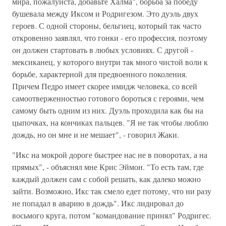
мира, пожалуйста, добавьте Халма", борьба за победу
бушевала между Иксом и Родригезом. Это дуэль двух
героев. С одной стороны, бельгиец, который так часто
откровенно заявлял, что гонки - его профессия, поэтому
он должен стартовать в любых условиях. С другой -
мексиканец, у которого внутри так много чистой воли к
борьбе, характерной для предвоенного поколения.
Причем Педро имеет скорее имидж человека, со всей
самоотверженностью готового бороться с героями, чем
самому быть одним из них. Дуэль проходила как бы на
цыпочках, на кончиках пальцев. "Я не так чтобы люблю
дождь, но он мне и не мешает", - говорил Жаки.
"Икс на мокрой дороге быстрее нас не в поворотах, а на
прямых", - объяснял мне Крис Эймон. "То есть там, где
каждый должен сам с собой решать, как далеко можно
зайти. Возможно, Икс так смело едет потому, что ни разу
не попадал в аварию в дождь". Икс лидировал до
восьмого круга, потом "командование принял" Родригес.