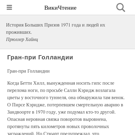
ВикиЧтение
История Больших Призов 1971 года и людей их
проживших.
Прюллер Хайнц
Гран-при Голландии
Гран-при Голландии
Когда Бетти Хилл, вынужденная носить гипс после
перелома ноги, по просьбе Салли Кэридж возлагала
цветы у восточного туннеля, она обнаружила там венок.
О Пирсе Кэридже, потерпевшем смертельную аварию в
Зандвоорте в 1970 году, уже подумал кто-то другой.
Опасная неровная связка поворотов выровнена,
протянуты пять километров новых проволочных
заграждений. Но Стюарт предупреждал, что