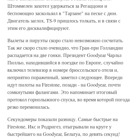
Штоммелен захотел удержаться за Регаццони и
беспомощно заскользил в "Тарзане" на песке с дюн.
Двигатель заглох, TS-9 пришлось толкать, и в связи с
этим его дисквалифицируют.
Вылеты и пируэты скоро стало невозможно сосчитать.
Так же скоро стало очевидно, что Гран-при Голландии
распадается на две гонки. Президент Goodyear Чарльз
Пилльо, находившийся в поездке по Европе, случайно
включил телевизор в номере брюссельского отеля и,
неприятно пораженный, заметил следующее. Впереди
идут пилоты на Firestone, позади - на Goodyear, почти
сомкнутыми фалангами. Это напоминает итоговый
протокол горнолыжного спуска, во время которой погода
резко переменилась.
Секундомеры показали разницу. Самые быстрые на
Firestone, Икс и Родригез, отыгрывали на круге у
быстрейшего на Goodyear, Бельтуа, по девять секунд!