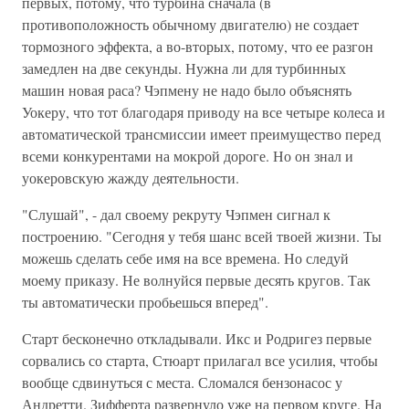
первых, потому, что турбина сначала (в
противоположность обычному двигателю) не создает
тормозного эффекта, а во-вторых, потому, что ее разгон
замедлен на две секунды. Нужна ли для турбинных
машин новая раса? Чэпмену не надо было объяснять
Уокеру, что тот благодаря приводу на все четыре колеса и
автоматической трансмиссии имеет преимущество перед
всеми конкурентами на мокрой дороге. Но он знал и
уокеровскую жажду деятельности.
"Слушай", - дал своему рекруту Чэпмен сигнал к
построению. "Сегодня у тебя шанс всей твоей жизни. Ты
можешь сделать себе имя на все времена. Но следуй
моему приказу. Не волнуйся первые десять кругов. Так
ты автоматически пробьешься вперед".
Старт бесконечно откладывали. Икс и Родригез первые
сорвались со старта, Стюарт прилагал все усилия, чтобы
вообще сдвинуться с места. Сломался бензонасос у
Андретти. Зифферта развернуло уже на первом круге. На