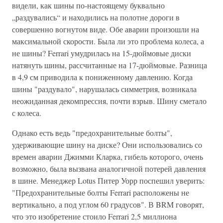
видели, как шины по-настоящему буквально
„раздувались“ и находились на полотне дороги в
совершенно вогнутом виде. Обе аварии произошли на
максимальной скорости. Была ли это проблема колеса, а
не шины? Ferrari умудрилась на 15-дюймовые диски
натянуть шины, рассчитанные на 17-дюймовые. Разница
в 4,9 см приводила к пониженному давлению. Когда
шины "раздувало", нарушалась симметрия, возникала
неожиданная декомпрессия, почти взрыв. Шину сметало
с колеса.
Однако есть ведь "предохранительные болты",
удерживающие шину на диске? Они использовались со
времен аварии Джимми Кларка, гибель которого, очень
возможно, была вызвана аналогичной потерей давления
в шине. Менеджер Lotus Питер Уорр поспешил уверить:
"Предохранительные болты Ferrari расположены не
вертикально, а под углом 60 градусов". В BRM говорят,
что это изобретение стоило Ferrari 2,5 миллиона