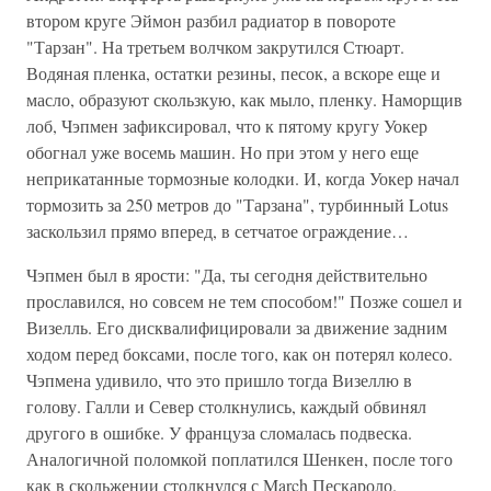
втором круге Эймон разбил радиатор в повороте
"Тарзан". На третьем волчком закрутился Стюарт.
Водяная пленка, остатки резины, песок, а вскоре еще и
масло, образуют скользкую, как мыло, пленку. Наморщив
лоб, Чэпмен зафиксировал, что к пятому кругу Уокер
обогнал уже восемь машин. Но при этом у него еще
неприкатанные тормозные колодки. И, когда Уокер начал
тормозить за 250 метров до "Тарзана", турбинный Lotus
заскользил прямо вперед, в сетчатое ограждение…
Чэпмен был в ярости: "Да, ты сегодня действительно
прославился, но совсем не тем способом!" Позже сошел и
Визелль. Его дисквалифицировали за движение задним
ходом перед боксами, после того, как он потерял колесо.
Чэпмена удивило, что это пришло тогда Визеллю в
голову. Галли и Север столкнулись, каждый обвинял
другого в ошибке. У француза сломалась подвеска.
Аналогичной поломкой поплатился Шенкен, после того
как в скольжении столкнулся с March Пескароло.