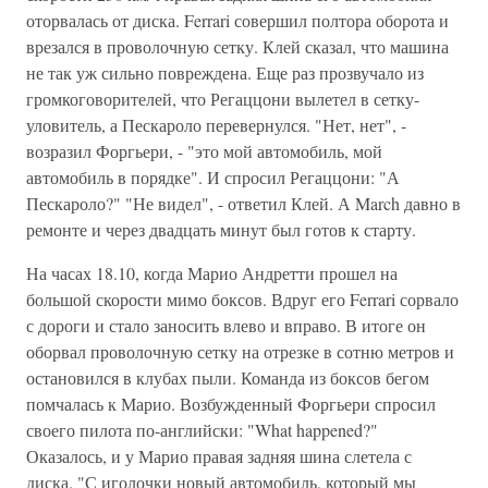
оторвалась от диска. Ferrari совершил полтора оборота и
врезался в проволочную сетку. Клей сказал, что машина
не так уж сильно повреждена. Еще раз прозвучало из
громкоговорителей, что Регаццони вылетел в сетку-
уловитель, а Пескароло перевернулся. "Нет, нет", -
возразил Форгьери, - "это мой автомобиль, мой
автомобиль в порядке". И спросил Регаццони: "А
Пескароло?" "Не видел", - ответил Клей. А March давно в
ремонте и через двадцать минут был готов к старту.
На часах 18.10, когда Марио Андретти прошел на
большой скорости мимо боксов. Вдруг его Ferrari сорвало
с дороги и стало заносить влево и вправо. В итоге он
оборвал проволочную сетку на отрезке в сотню метров и
остановился в клубах пыли. Команда из боксов бегом
помчалась к Марио. Возбужденный Форгьери спросил
своего пилота по-английски: "What happened?"
Оказалось, и у Марио правая задняя шина слетела с
диска. "С иголочки новый автомобиль, который мы