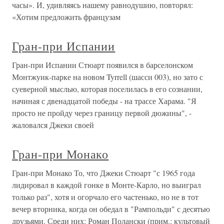
часы». И, удивляясь нашему равнодушию, повторял:
«Хотим предложить французам
Гран-при Испании
Гран-при Испании Стюарт появился в барселонском
Монтжуик-парке на новом Tyrrell (шасси 003), но зато с
суеверной мыслью, которая поселилась в его сознании,
начиная с двенадцатой победы - на трассе Харама. "Я
просто не пройду через границу первой дюжины", -
жаловался Джеки своей
Гран-при Монако
Гран-при Монако То, что Джеки Стюарт "с 1965 года
лидировал в каждой гонке в Монте-Карло, но выиграл
только раз", хотя и огорчало его частенько, но не в тот
вечер вторника, когда он обедал в "Рампольди" с десятью
друзьями. Среди них: Роман Полански (прим.: культовый