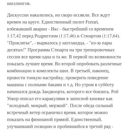
шиллингов.
Дискуссии накалились, но скоро иссякли. Все ждут
времен на круге. Единственный пилот Ferrari,
избежавший аварии - Икс - быстрейший со временем
1:17,42 перед Родригезом (1:17,46) и Стюартом (1:17,64).
"Проклятье", - вырвалось у шотландца, - "из-за пары
десятых!" Программа Стюарта на три тренировочных
сессии все время одна и та же. В первой по возможности
показать лучшее время. Во второй опробовать различные
комбинации и комплекты шин. В третьей, наконец,
провести тонкую настройку, проверить поведение
машины с полными баками и т.д. Но утром в субботу
начинался дождь Зандвоорта, которого все боялись. Роб
Уокер описал его каракулями в записной книжке как
"холодный, мокрый, мерзкий". После обеда сильный
встречный ветер ограничил время, которое можно
показать на финишной прямой. Единственный,
улучшивший позицию и пробившийся в третий ряд -