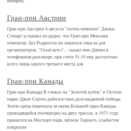
штифты,
Гран-при Австрии
Гран-при Австрии 4 августа "почти-чемпион" Джеки
Стюарт услышал по радио, что Гран-при Мексики
отменили. Без Родригеза он лишился смысла для
организаторов. "Good news", - сказал мне Джеки в
телефонном разговоре: при счете 51:19 ему достаточно
всего лишь одного третьего места для
Гран-при Канады
Гран-при Канады В гонках на "Золотой кубок" в Оултон-
парке Джон Сертиз добился-таки долгожданной победы.
Затем сцена переехала за океан.Большой приз Канады,
проводящийся поочередно на двух трассах, в 1971 году
пришелся на Моспорт-парк, вблизи Торонто, ухабистое
покрытие