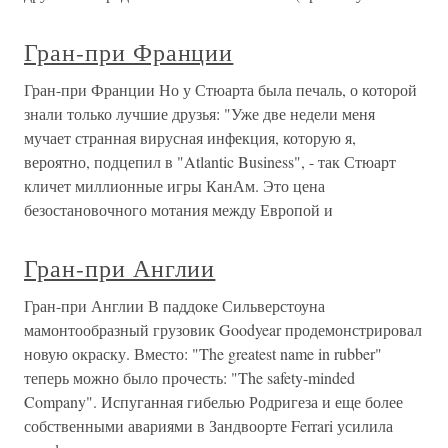
Гран-при Франции
Гран-при Франции Но у Стюарта была печаль, о которой
знали только лучшие друзья: "Уже две недели меня
мучает странная вирусная инфекция, которую я,
вероятно, подцепил в "Atlantic Business", - так Стюарт
кличет миллионные игры КанАм. Это цена
безостановочного мотания между Европой и
Гран-при Англии
Гран-при Англии В паддоке Сильверстоуна
мамонтообразный грузовик Goodyear продемонстрировал
новую окраску. Вместо: "The greatest name in rubber"
теперь можно было прочесть: "The safety-minded
Company". Испуганная гибелью Родригеза и еще более
собственными авариями в Зандвоорте Ferrari усилила