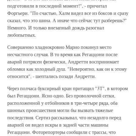
подготовили в последний момент!", - причитал
Форгьери. "По счастью, Халм видел все из боксов и сразу
сказал, что это шина. А иначе что сейчас тут разберешь?"
Немного. И только внезапный дождь разогнал
любопытных.
Совершенно хладнокровно Марио покинул место
несчастного случая. В то время как Регаццони после
аварий потрясен физически, Андретти воспринимает
обломки как холодный душ. "Невероятно, как он к этому
относится", - шептались позади Андретти.
Через полчаса буксирный кран притащил "3Т", в котором
был Регаццони. Ясно одно. Без проволочной сетки,
расположенной у отбойников в три-четыре ряда, оба
шинных происшествия могли бы вызвать тяжелые
последствия. Сертиз рассказывал, что незадолго перед
аварией он видел искры в задней части машины
Регаццони. Фоторепортеры сообщили с трассы, что