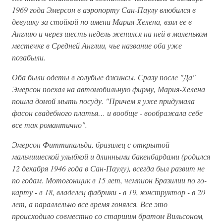
1969 года Эмерсон в аэропорту Сан-Паулу влюбился в
девушку за стойкой по имени Мария-Хелена, взял ее в
Англию и через шесть недель женился на ней в маленьком
местечке в Средней Англии, чье название оба уже
позабыли.
Оба были одеты в голубые джинсы. Сразу после "Да"
Эмерсон поехал на автомобильную фирму, Мария-Хелена
пошла домой мыть посуду. "Причем я уже придумала
фасон свадебного платья… и вообще - воображала себе
все так романтично".
Эмерсон Фиттипальди, бразилец с открытой
мальчишеской улыбкой и длинными бакенбардами (родился
12 декабря 1946 года в Сан-Паулу), всегда был развит не
по годам. Мотогонщик в 15 лет, чемпион Бразилии по го-
карту - в 18, владелец фабрики - в 19, конструктор - в 20
лет, а параллельно все время гонялся. Все это
происходило совместно со старшим братом Вильсоном,