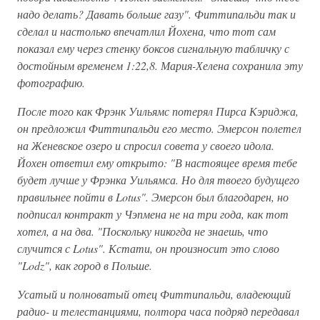
надо делать? Давать больше газу". Фиттипальди так и
сделал и настолько впечатлил Йохена, что тот сам
показал ему через стенку боксов сигнальную табличку с
достойным временем 1:22,8. Мария-Хелена сохранила эту
фотографию.
После того как Фрэнк Уильямс потерял Пирса Кэриджа,
он предложил Фиттипальди его место. Эмерсон полетел
на Женевское озеро и спросил совета у своего идола.
Йохен ответил ему открыто: "В настоящее время тебе
будет лучше у Фрэнка Уильямса. Но для твоего будущего
правильнее пойти в Lotus". Эмерсон был благодарен, но
подписал контракт у Чэпмена не на три года, как тот
хотел, а на два. "Поскольку никогда не знаешь, что
случится с Lotus". Кстати, он произносит это слово
"Lodz", как город в Польше.
Усатый и полноватый отец Фиттипальди, владеющий
радио- и телестанциями, полтора часа подряд передавал