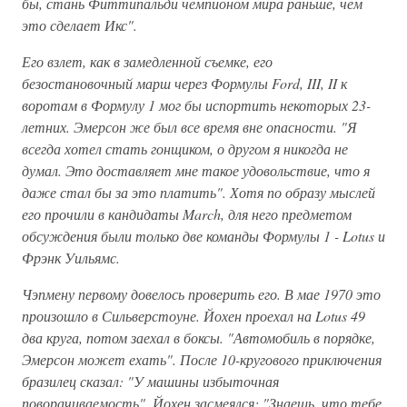
бы, стань Фиттипальди чемпионом мира раньше, чем
это сделает Икс".
Его взлет, как в замедленной съемке, его
безостановочный марш через Формулы Ford, III, II к
воротам в Формулу 1 мог бы испортить некоторых 23-
летних. Эмерсон же был все время вне опасности. "Я
всегда хотел стать гонщиком, о другом я никогда не
думал. Это доставляет мне такое удовольствие, что я
даже стал бы за это платить". Хотя по образу мыслей
его прочили в кандидаты March, для него предметом
обсуждения были только две команды Формулы 1 - Lotus и
Фрэнк Уильямс.
Чэпмену первому довелось проверить его. В мае 1970 это
произошло в Сильверстоуне. Йохен проехал на Lotus 49
два круга, потом заехал в боксы. "Автомобиль в порядке,
Эмерсон может ехать". После 10-кругового приключения
бразилец сказал: "У машины избыточная
поворачиваемость". Йохен засмеялся: "Знаешь, что тебе