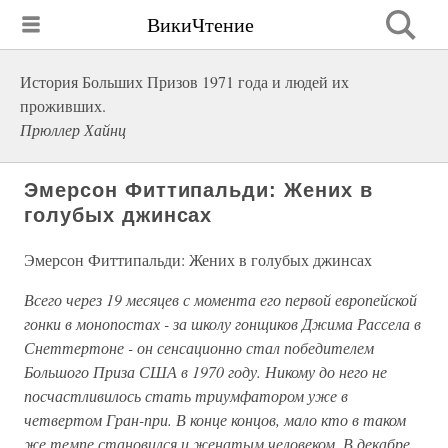
ВикиЧтение
История Больших Призов 1971 года и людей их
проживших.
Прюллер Хайнц
Эмерсон Фиттипальди: Жених в
голубых джинсах
Эмерсон Фиттипальди: Жених в голубых джинсах
Всего через 19 месяцев с момента его первой европейской
гонки в монопостах - за школу гонщиков Джима Рассела в
Снеттертоне - он сенсационно стал победителем
Большого Приза США в 1970 году. Никому до него не
посчастливилось стать триумфатором уже в
четвертом Гран-при. В конце концов, мало кто в таком
же темпе становился и женатым человеком. В декабре