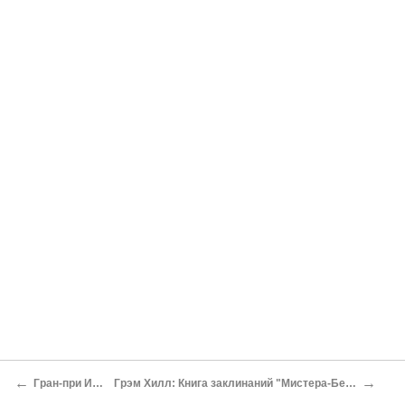
←
→
Гран-при Испании
Грэм Хилл: Книга заклинаний "Мистера-Бесстрастное Лицо"