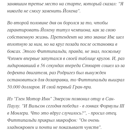
занявшим третье место на старте, который сказал: "Я
никогда не смогу заменить Йохена".
Во второй половине дня он боролся за то, чтобы
гарантировать Йохену титул чемпиона, как за свою
собственную жизнь. Претендент на это звание Икс шел
вплотную за ним, но на круг позади после остановки в
боксах. Этого Фиттипальди, правда, не знал, поскольку
Чэпмен впервые запутался в своей таблице кругов. И, раз
лидировавший в 56 секундах впереди Стюарт сошел из-за
дефекта двигателя, раз Родригез был вынужден
остановиться для дозаправки, то Фиттипальди выиграл
50.000 долларов. И свой первый Гран-при.
Из "Глен Мотор Инн" Эмерсон позвонил отцу в Сан-
Паулу. "И Вильсон сегодня победил - в гонках Формулы III
в Монлери. Что это вдруг случилось?", - просил отец.
Фиттипальди прикрыл микрофон: "Он очень
хладнокровен и почти не показывает чувств".