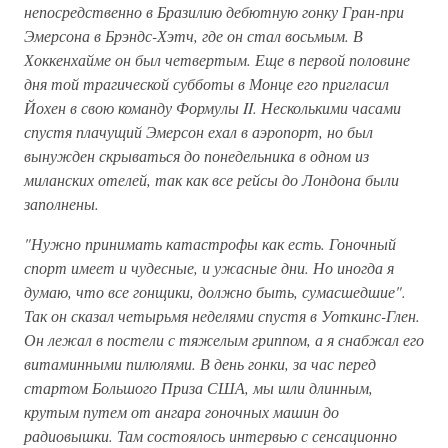
непосредственно в Бразилию дебютную гонку Гран-при
Эмерсона в Брэндс-Хэтч, где он стал восьмым. В
Хоккенхайме он был четвертым. Еще в первой половине
дня той трагической субботы в Монце его пригласил
Йохен в свою команду Формулы II. Несколькими часами
спустя плачущий Эмерсон ехал в аэропорт, но был
вынужден скрываться до понедельника в одном из
миланских отелей, так как все рейсы до Лондона были
заполнены.
"Нужно принимать катастрофы как есть. Гоночный
спорт имеет и чудесные, и ужасные дни. Но иногда я
думаю, что все гонщики, должно быть, сумасшедшие".
Так он сказал четырьмя неделями спустя в Уоткинс-Глен.
Он лежал в постели с тяжелым гриппом, а я снабжал его
витаминными пилюлями. В день гонки, за час перед
стартом Большого Приза США, мы шли длинным,
крутым путем от ангара гоночных машин до
радиовышки. Там состоялось интервью с сенсационно