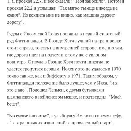
1. Я проехал 22,7, и все сказали: "Тебя заносило". Потом я
проехал 22,2 и услышал: "Так мягко ты еще никогда не
ездил". Из кокпита мне не видно, как машина держит
дорогу".
Рядом с Иксом свой Lotus поставил в первый стартовый
ряд Фиттипальди. В Брэндс Хэтч лучший на тренировке
стоит справа, то есть на внутренней стороне, именно там,
где дорога идет на подъем и к тому же с уклоном
вовнутрь. С поула в Брэндс Хэтч почти никогда не
удается тронуться первым. Йохену это не удалось в 1970
точно так же, как и Зифферту в 1971. Таким образом, у
Фиттипальди положение было лучше, чем у Икса, "и я
это знаю". Подошел Чепмен, с двумя бутылками
шампанского в нейлоновом мешке, и подтвердил: "Much
better".
"No excuse tomorrow", - улыбнулся Эмерсон своему шефу,
- "завтра никаких извинений за проваленный старт".