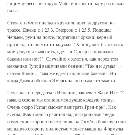
лицом пересел в старую Matra и в ярости пару раз нажал
на газ.
Стюарт и Фиттипальди кружили друг за другом по
трассе. Джеки с 1:23,3, Эмерсон с 1:23,5. Подошел
Чепмен, руки на поясе, подтягивая брюки, верный
признак, что он что-то задумал: "Хайнц, мог бы оказать
мне услугу и выяснить, едет ли Стюарт с полными
баками или нет?". Случайно я заметил, как перед тем
механики Tyrrell выкачивали бензин: "Так я и думал", -
сказал Колин, - "мы же едем с полными баками". Но
когда Джеки обогнал Эмерсона, он и сам это заметил.
Поул, как и перед тем в Испании, завоевал Жаки Икс. "С
начала сезона мы становимся лучше каждую гонку.
Очень скоро Ferrari сможет выиграть Гран-при". Как
всегда, Жаки много работал над настройками "ведь
изменение скорости всего лишь на 2 км/ч в большую или
меньшую сторону полностью меняет машины Формулы