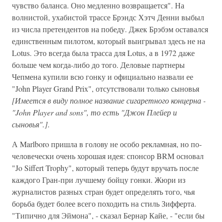
чувство баланса. Оно медленно возвращается". На
волнистой, ухабистой трассе Брэндс Хэтч Денни выбыл
из числа претендентов на победу. Джек Брэбэм оставался
единственным пилотом, который выигрывал здесь не на
Lotus. Это всегда была трасса для Lotus, а в 1972 даже
больше чем когда-либо до того. Деловые партнеры
Чепмена купили всю гонку и официально назвали ее
"John Player Grand Prix", отсутствовали только сыновья
[Имеется в виду полное название сигаретного концерна -
"John Player and sons", то есть "Джон Плейер и
сыновья".]
.
А Marlboro пришла в голову не особо рекламная, но по-
человечески очень хорошая идея: спонсор BRM основал
"Jo Siffert Trophy", который теперь будут вручать после
каждого Гран-при лучшему бойцу гонки. Жюри из
журналистов разных стран будет определять того, чья
борьба будет более всего походить на стиль Зифферта.
"Типично для Эймона", - сказал Бернар Кайе, - "если бы