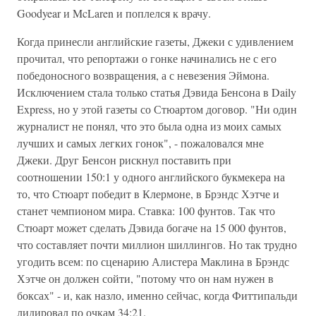
Goodyear и McLaren и поплелся к врачу.
Когда принесли английские газеты, Джеки с удивлением
прочитал, что репортажи о гонке начинались не с его
победоносного возвращения, а с невезения Эймона.
Исключением стала только статья Дэвида Бенсона в Daily
Express, но у этой газеты со Стюартом договор. "Ни один
журналист не понял, что это была одна из моих самых
лучших и самых легких гонок", - пожаловался мне
Джеки. Друг Бенсон рискнул поставить при
соотношении 150:1 у одного английского букмекера на
то, что Стюарт победит в Клермоне, в Брэндс Хэтче и
станет чемпионом мира. Ставка: 100 фунтов. Так что
Стюарт может сделать Дэвида богаче на 15 000 фунтов,
что составляет почти миллион шиллингов. Но так трудно
угодить всем: по сценарию Алистера Маклина в Брэндс
Хэтче он должен сойти, "потому что он нам нужен в
боксах" - и, как назло, именно сейчас, когда Фиттипальди
лидировал по очкам 34:21.