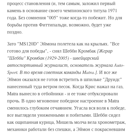
процесс становления (и, тем самым, заложил первый
камень в основание своего чемпионского титула 1971
года. Без сомнения "005" тоже когда-то побежит. Но для
борьбы против Фиттипальди, возможно, будет уже
поздно.
Зато "MS120D" Эймона полетела как на крыльях. "Все
готово для победы", - сиял Шебби Кромбак
[Жерар
"Шебби" Кромбак (1929-2005) - швейцарский
автоспортивный журналист, основатель журнала Auto-
Sport.
В то время советник команды Matra.].
И все же
Эймон оказался не готов встретить в шпильке "Друидс"
нанесенный туда ветром песок. Когда Крис нажал на газ,
Matra вынесло в отбойники - и ее тоже отбуксировали
прочь. В одно мгновение победное настроение в Matra
сменилось глубоким отчаянием. Угасла вся воля к победе,
все выглядели униженными и побитыми. Шебби сидел
как ощипанная курица, Мишель молча вела хронометраж,
механики работали без спешки, а Эймон с покрасневшим