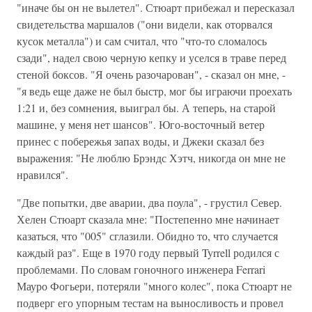
"иначе бы он не вылетел". Стюарт прибежал и пересказал
свидетельства маршалов ("они видели, как оторвался
кусок металла") и сам считал, что "что-то сломалось
сзади", надел свою черную кепку и уселся в траве перед
стеной боксов. "Я очень разочарован", - сказал он мне, -
"я ведь еще даже не был быстр, мог бы играючи проехать
1:21 и, без сомнения, выиграл бы. А теперь, на старой
машине, у меня нет шансов". Юго-восточный ветер
принес с побережья запах воды, и Джеки сказал без
выражения: "Не люблю Брэндс Хэтч, никогда он мне не
нравился".
"Две попытки, две аварии, два поула", - грустил Север.
Хелен Стюарт сказала мне: "Постепенно мне начинает
казаться, что "005" сглазили. Обидно то, что случается
каждый раз". Еще в 1970 году первый Tyrrell родился с
проблемами. По словам гоночного инженера Ferrari
Мауро Фогьери, потеряли "много колес", пока Стюарт не
подверг его упорным тестам на выносливость и провел