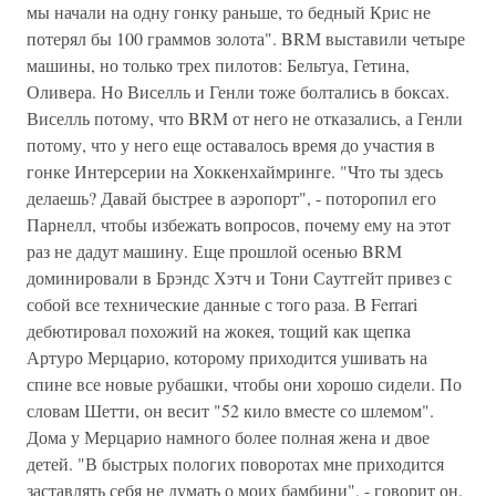
мы начали на одну гонку раньше, то бедный Крис не
потерял бы 100 граммов золота". BRM выставили четыре
машины, но только трех пилотов: Бельтуа, Гетина,
Оливера. Но Виселль и Генли тоже болтались в боксах.
Виселль потому, что BRM от него не отказались, а Генли
потому, что у него еще оставалось время до участия в
гонке Интерсерии на Хоккенхаймринге. "Что ты здесь
делаешь? Давай быстрее в аэропорт", - поторопил его
Парнелл, чтобы избежать вопросов, почему ему на этот
раз не дадут машину. Еще прошлой осенью BRM
доминировали в Брэндс Хэтч и Тони Сaутгейт привез с
собой все технические данные с того раза. В Ferrari
дебютировал похожий на жокея, тощий как щепка
Артуро Мерцарио, которому приходится ушивать на
спине все новые рубашки, чтобы они хорошо сидели. По
словам Шетти, он весит "52 кило вместе со шлемом".
Дома у Мерцарио намного более полная жена и двое
детей. "В быстрых пологих поворотах мне приходится
заставлять себя не думать о моих бамбини", - говорит он.