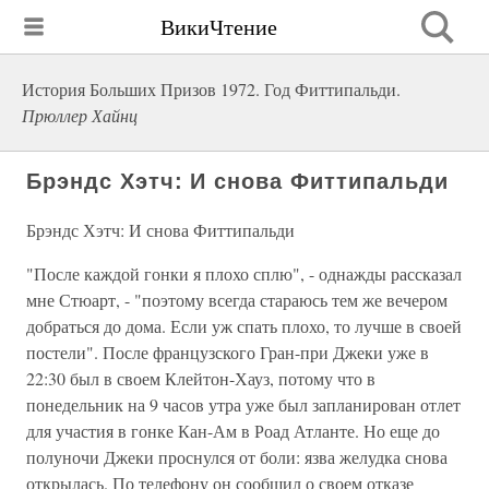
ВикиЧтение
История Больших Призов 1972. Год Фиттипальди.
Прюллер Хайнц
Брэндс Хэтч: И снова Фиттипальди
Брэндс Хэтч: И снова Фиттипальди
"После каждой гонки я плохо сплю", - однажды рассказал
мне Стюарт, - "поэтому всегда стараюсь тем же вечером
добраться до дома. Если уж спать плохо, то лучше в своей
постели". После французского Гран-при Джеки уже в
22:30 был в своем Клейтон-Хауз, потому что в
понедельник на 9 часов утра уже был запланирован отлет
для участия в гонке Кан-Ам в Роад Атланте. Но еще до
полуночи Джеки проснулся от боли: язва желудка снова
открылась. По телефону он сообщил о своем отказе