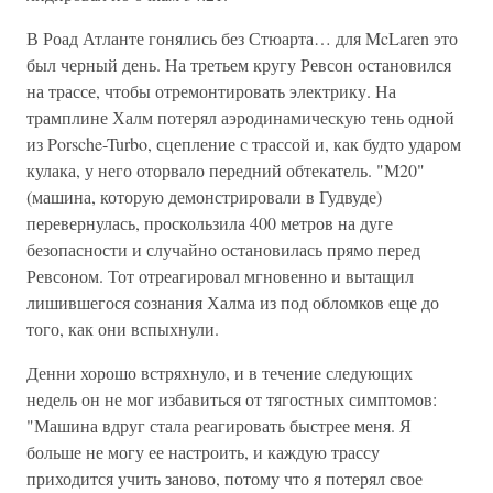
В Роад Атланте гонялись без Стюарта… для McLaren это
был черный день. На третьем кругу Ревсон остановился
на трассе, чтобы отремонтировать электрику. На
трамплине Халм потерял аэродинамическую тень одной
из Porsche-Turbo, сцепление с трассой и, как будто ударом
кулака, у него оторвало передний обтекатель. "М20"
(машина, которую демонстрировали в Гудвуде)
перевернулась, проскользила 400 метров на дуге
безопасности и случайно остановилась прямо перед
Ревсоном. Тот отреагировал мгновенно и вытащил
лишившегося сознания Халма из под обломков еще до
того, как они вспыхнули.
Денни хорошо встряхнуло, и в течение следующих
недель он не мог избавиться от тягостных симптомов:
"Машина вдруг стала реагировать быстрее меня. Я
больше не могу ее настроить, и каждую трассу
приходится учить заново, потому что я потерял свое