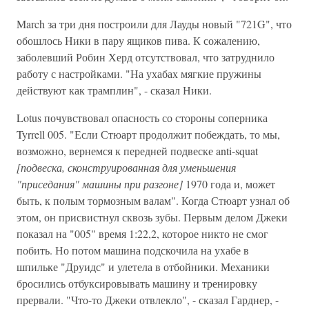
March за три дня построили для Лауды новый "721G", что
обошлось Ники в пару ящиков пива. К сожалению,
заболевший Робин Херд отсутствовал, что затруднило
работу с настройками. "На ухабах мягкие пружины
действуют как трамплин", - сказал Ники.
Lotus почувствовал опасность со стороны соперника
Tyrrell 005. "Если Стюарт продолжит побеждать, то мы,
возможно, вернемся к передней подвеске anti-squat
[подвеска, сконструированная для уменьшения
"приседания" машины при разгоне]
1970 года и, может
быть, к полым тормозным валам". Когда Стюарт узнал об
этом, он присвистнул сквозь зубы. Первым делом Джеки
показал на "005" время 1:22,2, которое никто не смог
побить. Но потом машина подскочила на ухабе в
шпильке "Друидс" и улетела в отбойники. Механики
бросились отбуксировывать машину и тренировку
прервали. "Что-то Джеки отвлекло", - сказал Гарднер, -