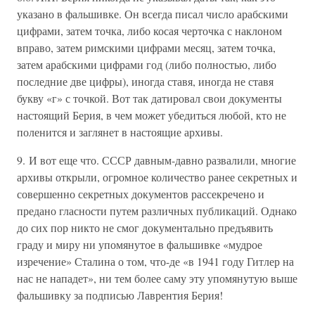
указано в фальшивке. Он всегда писал число арабскими
цифрами, затем точка, либо косая черточка с наклоном
вправо, затем римскими цифрами месяц, затем точка,
затем арабскими цифрами год (либо полностью, либо
последние две цифры), иногда ставя, иногда не ставя
букву «г» с точкой. Вот так датировал свои документы
настоящий Берия, в чем может убедиться любой, кто не
поленится и заглянет в настоящие архивы.
9. И вот еще что. СССР давным-давно развалили, многие
архивы открыли, огромное количество ранее секретных и
совершенно секретных документов рассекречено и
предано гласности путем различных публикаций. Однако
до сих пор никто не смог документально предъявить
граду и миру ни упомянутое в фальшивке «мудрое
изречение» Сталина о том, что-де «в 1941 году Гитлер на
нас не нападет», ни тем более саму эту упомянутую выше
фальшивку за подписью Лаврентия Берия!