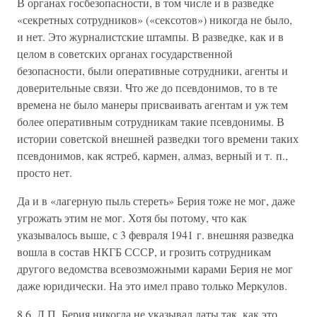
В органах госбезопасности, в том числе и в разведке
«секретных сотрудников» («сексотов») никогда не было,
и нет. Это журналистские штампы. В разведке, как и в
целом в советских органах государственной
безопасности, были оперативные сотрудники, агенты и
доверительные связи. Что же до псевдонимов, то в те
времена не было манеры присваивать агентам и уж тем
более оперативным сотрудникам такие псевдонимы. В
истории советской внешней разведки того времени таких
псевдонимов, как ястреб, кармен, алмаз, верный и т. п.,
просто нет.
Да и в «лагерную пыль стереть» Берия тоже не мог, даже
угрожать этим не мог. Хотя бы потому, что как
указывалось выше, с 3 февраля 1941 г. внешняя разведка
вошла в состав НКГБ СССР, и грозить сотрудникам
другого ведомства всевозможными карами Берия не мог
даже юридически. На это имел право только Меркулов.
8.6. Л.П. Берия никогда не указывал даты так, как это