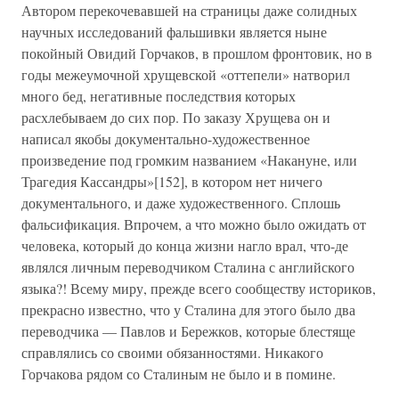
Автором перекочевавшей на страницы даже солидных
научных исследований фальшивки является ныне
покойный Овидий Горчаков, в прошлом фронтовик, но в
годы межеумочной хрущевской «оттепели» натворил
много бед, негативные последствия которых
расхлебываем до сих пор. По заказу Хрущева он и
написал якобы документально-художественное
произведение под громким названием «Накануне, или
Трагедия Кассандры»[152], в котором нет ничего
документального, и даже художественного. Сплошь
фальсификация. Впрочем, а что можно было ожидать от
человека, который до конца жизни нагло врал, что-де
являлся личным переводчиком Сталина с английского
языка?! Всему миру, прежде всего сообществу историков,
прекрасно известно, что у Сталина для этого было два
переводчика — Павлов и Бережков, которые блестяще
справлялись со своими обязанностями. Никакого
Горчакова рядом со Сталиным не было и в помине.