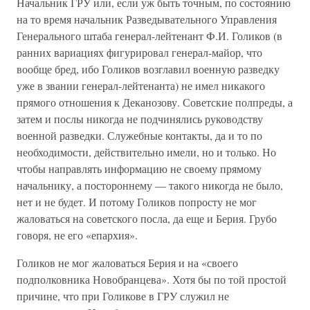
Начальник ГРУ или, если уж быть точным, по состоянию
на то время начальник Разведывательного Управления
Генерального штаба генерал-лейтенант Ф.И. Голиков (в
ранних вариациях фигурировал генерал-майор, что
вообще бред, ибо Голиков возглавил военную разведку
уже в звании генерал-лейтенанта) не имел никакого
прямого отношения к Деканозову. Советские полпреды, а
затем и послы никогда не подчинялись руководству
военной разведки. Служебные контакты, да и то по
необходимости, действительно имели, но и только. Но
чтобы направлять информацию не своему прямому
начальнику, а постороннему — такого никогда не было,
нет и не будет. И потому Голиков попросту не мог
жаловаться на советского посла, да еще и Берия. Грубо
говоря, не его «епархия».
Голиков не мог жаловаться Берия и на «своего
подполковника Новобранцева». Хотя бы по той простой
причине, что при Голикове в ГРУ служил не