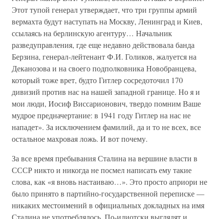
Этот тупой генерал утверждает, что три группы армий
вермахта будут наступать на Москву, Ленинград и Киев,
ссылаясь на берлинскую агентуру… Начальник
разведуправления, где еще недавно действовала банда
Берзина, генерал-лейтенант Ф.И. Голиков, жалуется на
Деканозова и на своего подполковника Новобранцева,
который тоже врет, будто Гитлер сосредоточил 170
дивизий против нас на нашей западной границе. Но я и
мои люди, Иосиф Виссарионович, твердо помним Ваше
мудрое предначертание: в 1941 году Гитлер на нас не
нападет». За исключением фамилий, да и то не всех, все
остальное махровая ложь. И вот почему.
За все время пребывания Сталина на вершине власти в
СССР никто и никогда не посмел написать ему такие
слова, как «я вновь настаиваю…». Это просто априори не
было принято в партийно-государственной переписке —
никаких местоимений в официальных докладных на имя
Сталина не употреблялось. По-идиотски выглядят и