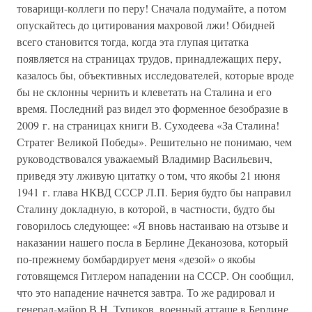
товарищи-коллеги по перу! Сначала подумайте, а потом
опускайтесь до цитирования махровой лжи! Обидней
всего становится тогда, когда эта глупая цитатка
появляется на страницах трудов, принадлежащих перу,
казалось бы, объективных исследователей, которые вроде
бы не склонны чернить и клеветать на Сталина и его
время. Последний раз видел это форменное безобразие в
2009 г. на страницах книги В. Суходеева «За Сталина!
Стратег Великой Победы». Решительно не понимаю, чем
руководствовался уважаемый Владимир Васильевич,
приведя эту лживую цитатку о том, что якобы 21 июня
1941 г. глава НКВД СССР Л.П. Берия будто бы направил
Сталину докладную, в которой, в частности, будто бы
говорилось следующее: «Я вновь настаиваю на отзыве и
наказании нашего посла в Берлине Деканозова, который
по-прежнему бомбардирует меня «дезой» о якобы
готовящемся Гитлером нападении на СССР. Он сообщил,
что это нападение начнется завтра. То же радировал и
генерал-майор В.Н. Тупиков, военный атташе в Берлине.