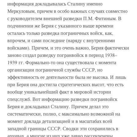
информация докладывалась Сталину именно
Меркуловым, причем в особо важных случаях совместно
с руководителем внешней разведки П.М. Фитиным. В
подчинении же Берия с указанного выше времени
осталась только разведка пограничных войск, как,
впрочем, и сами последние (наряду с внутренними
войсками). Причем, и это очень важно, Берия фактически
заново создал разведку погранвойск в период 1938–
1939 гг. Формально-то она существовала с момента
организации пограничной службы СССР, но
эффективность ее деятельности была не высока. И лишь
при Берия она достигла стратегических высот, что есть
вообще уникальнейший факт в мировой истории
спецслужб. Вот информацию разведки погранвойск
Берия и докладывал Сталину. Причем делал это
систематически, полно, с максимально возможной на
момент доклада детализацией и в масштабах всей
западной границы СССР. Сводки эти сохранились в
архивах, а многие из них уже давно рассекречены,