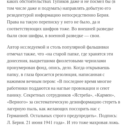
каких обстоятельствах Тупиков даже и не посмел бы (в
том числе даже и подумать) направлять добытую его
резидентурой информацию непосредственно Берия.
Права на такую переписку у него не было, да и
соответствующих шифров тоже. Во внешней разведке
были свои шифры, в военной разведке — свои.
Автор исследуемой и столь популярной фальшивки
отмечал также, что «на старой папке, где хранятся эти
донесения, выцветшими фиолетовыми чернилами
пронумерован фонд, опись, дело. Когда открываешь
папку, в глаза бросается резолюция, написанная с
нажимом вечным пером: «В последнее время многие
работники поддаются на наглые провокации и сеют
панику. Секретных сотрудников «Ястреба», «Кармен»,
«Верного» за систематическую дезинформацию стереть в
лагерную пыль, как желающих поссорить нас с
Германией. Остальных строго предупредить». Подпись:
Л. Берия. 21 июня 1941 года». И это тоже махровая ложь.