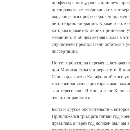
профессора нам удалось привлечь про
преподавателям американских универс
выдающегося профессора. Он должен бы
лето теорию вибраций. Кроме того, ка
котором кроме нас двоих принимали у
механики. В общем летняя школа в это
слушателей предполагали остаться в у
диссертаций.
Но тут произошла перемена, которая п
при Мичиганском университете. Я пол
Станфордского и Калифорнийского уни
такие же занятия с докторантами, как
заинтересовали. И мне, и жене Калиф
очень понравились.
Было и другое обстоятельство, которо
Приближался тридцать пятый год моей 
правилам, я через год должен был бы 
пенсий не платят и выходить в полную 