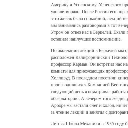
Америку и Успенскому. Успенского пр
удовлетворяло. После России его пора
зато жизнь была спокойной, лекций не
мы занимались разговорами в тот вечер
Утром он отвез нас в Беркелей. Ехали 
оставила наилучшее воспоминание.
По окончании лекций в Беркелей мы 
расположен Калифорнийский Технолог
профессор Карман. Он встретил нас на 
комнаты для приезжающих профессоров
Холливуд. В последнем посетили кинем
производившихся Компанией Вестинга
следующий день я осматривал работы 
обсерваторию. А вечером того же дня
Арборе мы застали снег и холод, нич
за чтение лекций и занятия с докторан
Летняя Школа Механики в 1935 году б