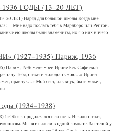
1936 ГОДЫ (13–20 ЛЕТ)
–20 ЛЕТ) Наряд для большой школы Когда мне
зала:— Мне надо послать тебя в Марлборо или Рептон.
званные ею школы были знамениты, но я о них ничего
» (1927–1935) Париж, 1936
 Париж, 1936 жене моей Ирине Бек-Софиевой-
рестану Тебя, стихи и молодость мою…» Ирина
ожет, правнук…» Мой сын, иль внук, быть может,
уши
годы (1934–1938)
8) 1«Обыск продолжался всю ночь. Искали стихи,
кописям. Мы все сидели в одной комнате. За стеной у
ледователь при мне нашел “Волка” &lt;– стихотворение