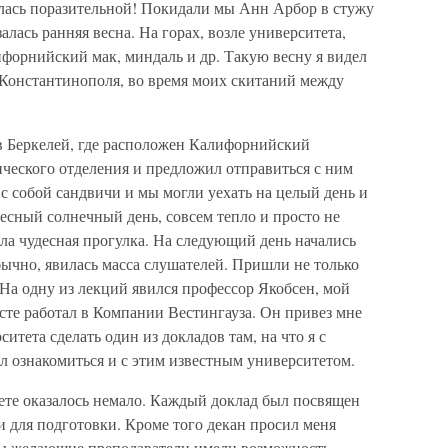
лась поразительной! Покидали мы Анн Арбор в стужу
залась ранняя весна. На горах, возле университета,
лифорнийский мак, миндаль и др. Такую весну я видел
 Константинополя, во время моих скитаний между
 в Беркелей, где расположен Калифорнийский
нического отделения и предложил отправиться с ним
 с собой сандвичи и мы могли уехать на целый день и
десный солнечный день, совсем тепло и просто не
ыла чудесная прогулка. На следующий день начались
ычно, явилась масса слушателей. Пришли не только
 На одну из лекций явился профессор Якобсен, мой
сте работал в Компании Вестингауза. Он привез мне
тета сделать один из докладов там, на что я с
ел ознакомиться и с этим известным университетом.
те оказалось немало. Каждый доклад был посвящен
и для подготовки. Кроме того декан просил меня
обы желающие преподаватели имели возможность