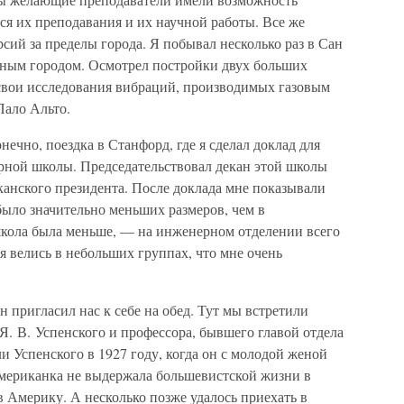
ся их преподавания и их научной работы. Все же
рсий за пределы города. Я побывал несколько раз в Сан
сным городом. Осмотрел постройки двух больших
 свои исследования вибраций, производимых газовым
Пало Альто.
ечно, поездка в Станфорд, где я сделал доклад для
рной школы. Председательствовал декан этой школы
канского президента. После доклада мне показывали
ыло значительно меньших размеров, чем в
кола была меньше, — на инженерном отделении всего
я велись в небольших группах, что мне очень
 пригласил нас к себе на обед. Тут мы встретили
Я. В. Успенского и профессора, бывшего главой отдела
и Успенского в 1927 году, когда он с молодой женой
мериканка не выдержала большевистской жизни в
в Америку. А несколько позже удалось приехать в