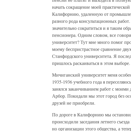
начать сокращение моей практической 
Калифорнию, удаленную от промышлен
разного рода консультационных работ
значительно сократиться и я таким об
пенсионера. Одним словом, все говори
университет? Тут мне много помог пр
моему беспристрастное сравнение двух
Станфордского университета. Я послед
пришлось раскаиваться в этом выборе.
Мичиганский университет меня особен
1935-1936 учебного года я переселяюс
занялся заканчиванием работ с моими
Арбор. Покидали мы этот город без ос
друзей не приобрели.
По дороге в Калифорнию мы остановили
происходили заседания летнего съезда
но организации этого общества, а теп