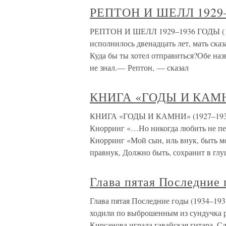
РЕПТОН И ШЕЛЛ 1929–
РЕПТОН И ШЕЛЛ 1929–1936 ГОДЫ (13
исполнилось двенадцать лет, мать ска
Куда бы ты хотел отправиться?Обе на
не знал.— Рептон, — сказал
КНИГА «ГОДЫ И КАМНИ
КНИГА «ГОДЫ И КАМНИ» (1927–1935)
Кнорринг «…Но никогда любить не пе
Кнорринг «Мой сын, иль внук, быть м
правнук, Должно быть, сохранит в гл
Глава пятая Последние 
Глава пятая Последние годы (1934–193
ходили по выброшенным из сундучка ру
Кирсанова играла гавайская гитара. С