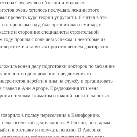
фессора Соусвелля из Англии и молодым
итетов очень хотелось послушать лекции этого
л прочесть курс теории упругости. Я читал в это
к и в прошлом году, был организован семинар, в
частие и сторонние специалисты строительной
м году прошла с большим успехом и некоторые из
ниверситете и заняться приготовлением докторских
оложила конец делу подготовки докторов по механике
учил почти одновременно, предложения от
верситетов перейти к ним на службу и организовать
ие я завел в Анн Арборе. Предложения эти меня
орния с теплым климатом и южной растительностью
е говорило в пользу переселения в Калифорнию.
педагогической деятельности. В России, по старым
выйти в отставку и получать пенсию. В Америке
отставку я не собирался, но чувствовал, что пора