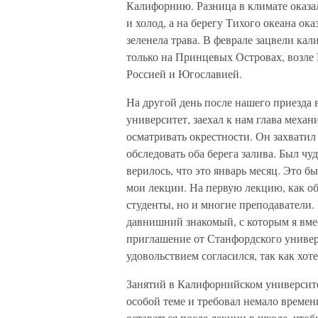
Калифорнию. Разница в климате оказа
и холод, а на берегу Тихого океана ока
зеленела трава. В феврале зацвели ка
только на Принцевых Островах, возле
Россией и Югославией.
На другой день после нашего приезда
университет, заехал к нам глава меха
осматривать окрестности. Он захватил
обследовать оба берега залива. Был чу
верилось, что это январь месяц. Это б
мои лекции. На первую лекцию, как об
студенты, но и многие преподаватели.
давнишний знакомый, с которым я вме
приглашение от Станфордского универси
удовольствием согласился, так как хот
Занятий в Калифорнийском университе
особой теме и требовал немало времен
оставаться после лекции в школе, чт