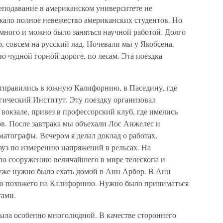
еподавание в американском университете не
жало полное невежество американских студентов. Но
много и можно было заняться научной работой. Долго
, совсем на русский лад. Ночевали мы у Якобсена.
по чудной горной дороге, по лесам. Эта поездка
отправились в южную Калифорнию, в Паседину, где
ический Институт. Эту поездку организовал
вокзале, привез в профессорский клуб, где имелись
. После завтрака мы объехали Лос Анжелес и
атографы. Вечером я делал доклад о работах,
уз по измерению напряжений в рельсах. На
по сооружению величайшего в мире телескопа и
 уже нужно было ехать домой в Анн Арбор. В Анн
его похожего на Калифорнию. Нужно было приниматься
тами.
ыла особенно многолюдной. В качестве стороннего