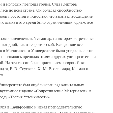
й и молодых преподавателей. Слава лектора
лась по всей стране. Он обладал способностью
акой простотой и ясностью, что вызывал восхищение
ого языка в это время было ограниченным, однако все
овал еженедельный семинар, на котором встречались
икладной, так и теоретической. Вследствие все
о в Мичиганском Университете были устроены летние
 посещались преподавателями других университетов и
й. На эти сессии были приглашаемы европейские
дтл, Р. В. Соусвелл, X. М. Вестергаард, Карман и
ех.
 Университете был опубликован ряд капитальных
 двухтомное издание «Сопротивление Материалов», в
 году «Теория Устойчивости».
ился в Калифорнию и начал преподавательскую
итете. Здесь были опубликованы «Теория Пластинок и