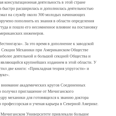
ая консультационная деятельность в этой стране
на быстро расширилась и дополнилась деятельностью
имал на службу около 300 молодых начинающих
ручено пополнить их знания в области определения
уда и пошло его несомненное влияние на постановку
американских инженеров.
естингауза». За это время в дополнение к заводской
ию Секции Механики при Американском Обществе
аиболее деятельной и большой секцией Общества и
 являющийся крупнейших изданием в этой области. У
тил две книги: «Прикладная теория упругости» и
уке».
го внимание академических кругов Соединенных
о получил приглашение от Мичиганского
едру механики для готовящихся к званию доктора
 профессорская и ученая карьера в Северной Америке.
в Мичиганском Университете привлекали большое