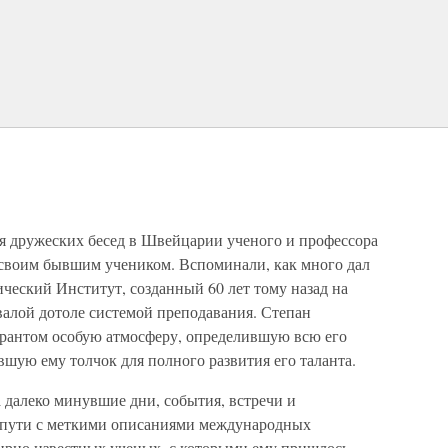
мя дружеских бесед в Швейцарии ученого и профессора
своим бывшим учеником. Вспоминали, как много дал
ческий Институт, созданный 60 лет тому назад на
алой дотоле системой преподавания. Степан
рантом особую атмосферу, определившую всю его
шую ему толчок для полного развития его таланта.
 далеко минувшие дни, события, встречи и
 пути с меткими описаниями международных
мирно известных ученых, с которыми ему пришлось