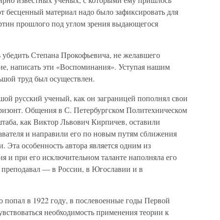
тот бесценный материал надо было зафиксировать для
ртин прошлого под углом зрения выдающегося
ь убедить Степана Прокофьевича, не желавшего
ние, написать эти «Воспоминания». Уступая нашим
льшой труд был осуществлен.
шой русский ученый, как он заграницей пополнял свои
ризонт. Общения в С. Петербургском Политехническом
штаба, как Виктор Львович Кирпичев, оставили
авателя и направили его по новым путям сближения
 Эта особенность автора является одним из
ия и при его исключительном таланте наполняла его
 преподавал — в России, в Югославии и в
попал в 1922 году, в послевоенные годы Первой
увствоваться необходимость применения теории к