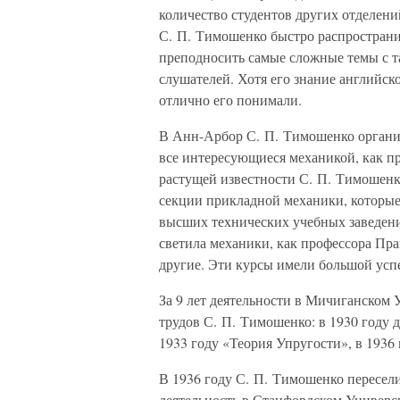
количество студентов других отделени
С. П. Тимошенко быстро распространи
преподносить самые сложные темы с т
слушателей. Хотя его знание английск
отлично его понимали.
В Анн-Арбор С. П. Тимошенко организ
все интересующиеся механикой, как пр
растущей известности С. П. Тимошенк
секции прикладной механики, которые
высших технических учебных заведени
светила механики, как профессора Пран
другие. Эти курсы имели большой усп
За 9 лет деятельности в Мичиганском
трудов С. П. Тимошенко: в 1930 году
1933 году «Теория Упругости», в 1936
В 1936 году С. П. Тимошенко пересел
деятельность в Станфордском Универс