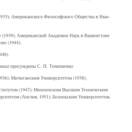
1935); Американского Философского Общества в Нью-
 (1939); Американской Академии Наук в Вашингтоне
не (1944);
948).
causa) присуждены С. П. Тимошенко:
1936); Мичиганским Университетом (1938);
титутом (1947); Мюнхенским Высшим Техническим
рситетом (Англия, 1951); Болоньским Университетом,