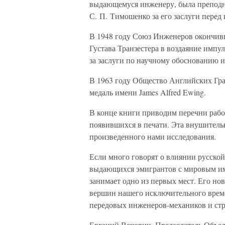
выдающемуся инженеру, была преподн
С. П. Тимошенко за его заслуги перед
В 1948 году Союз Инженеров окончи
Густава Транзестера в воздаяние импу
за заслуги по научному обоснованию 
В 1963 году Общество Английских Гр
медаль имени James Alfred Ewing.
В конце книги приводим перечни рабо
появившихся в печати. Эта внушительн
произведенного нами исследования.
Если много говорят о влиянии русской
выдающихся эмигрантов с мировым и
занимает одно из первых мест. Его но
вершин нашего исключительного време
передовых инженеров-механиков и стр
Евгений Вечорин, Председатель Объе