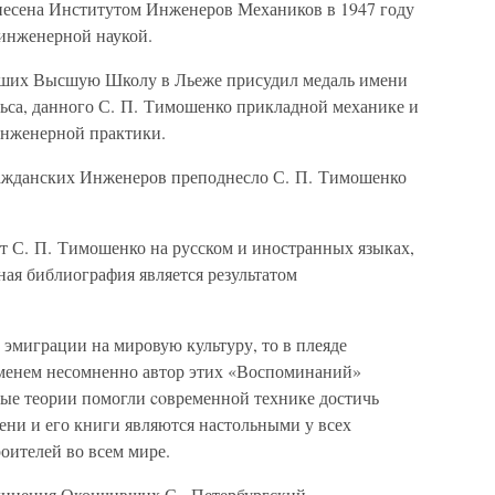
есена Институтом Инженеров Механиков в 1947 году
 инженерной наукой.
вших Высшую Школу в Льеже присудил медаль имени
льса, данного С. П. Тимошенко прикладной механике и
инженерной практики.
ажданских Инженеров преподнесло С. П. Тимошенко
т С. П. Тимошенко на русском и иностранных языках,
ая библиография является результатом
 эмиграции на мировую культуру, то в плеяде
менем несомненно автор этих «Воспоминаний»
вые теории помогли coвременной технике достичь
ни и его книги являются настольными у всех
оителей во всем мире.
динения Окончивших С. -Петербургский