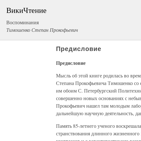
ВикиЧтение
Воспоминания
Тимошенко Степан Прокофьевич
Предисловие
Предисловие
Мысль об этой книге родилась во вре
Степана Прокофьевича Тимошенко со 
им обоим С. Петербургский Политехни
совершенно новых основаниях с небыв
Прокофьевич нашел там молодым лабо
дальнейшую научную деятельность, дав
Память 85-летнего ученого воскрешала
странствования длинного жизненного
конгрессов и с характеристиками все