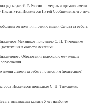
чил ряд медалей. В России — медаль и премию имени
у Институтом Инженеров Путей Сообщения за его труд
ообщения он получил премию имени Салова за работы
Инженеров Механиков присудило С. П. Тимошенко
 достижения в области механики.
Инженерного Образования присудило ему медаль
 образовании.
 имени Левери за работу по висячим (подвесным)
окторов-Инженеров присудило С. П. Тимошенко
атта, выдаваемая каждые 5 лет наиболее