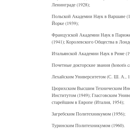
Ленинграде (1928);
Польской Академии Наук в Варшаве (
Йорке (1939);
Французской Академии Наук в Париже
(1941); Королевского Общества в Лондо
Итальянской Академии Наук в Риме (1
Почетные докторские звания (honoris 
Лехайским Университетом (С. Ш. А., 
Цюрихским Высшим Техническим Инс
Институтом (1949); Гласговским Униве
старейшим в Европе (Италия, 1954);
Загребским Политехникумом (1956);
Туринским Политехникумом (1960).