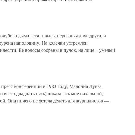
лубого дыма летят ввысь, перегоняя друг друга, и
курена наполовину. На колечки устремлен
десяти. Ее волосы собраны в пучок, на лице – умелый
а пресс-конференции в 1983 году, Мадонна Луиза
о всего двадцать пять) показалась мне нахальной,
ой. Она ничего не хотела делать для журналистов —