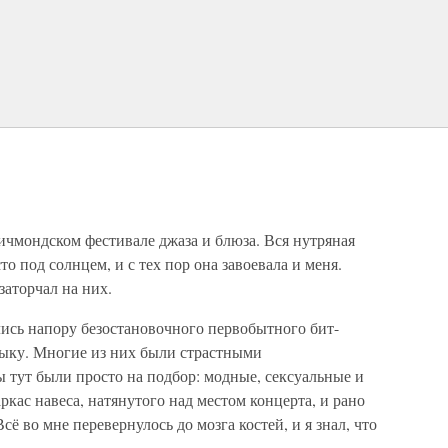
ичмондском фестивале джаза и блюза. Вся нутряная
о под солнцем, и с тех пор она завоевала и меня.
заторчал на них.
лись напору безостановочного первобытного бит-
зыку. Многие из них были страстными
тут были просто на подбор: модные, сексуальные и
ркас навеса, натянутого над местом концерта, и рано
сё во мне перевернулось до мозга костей, и я знал, что