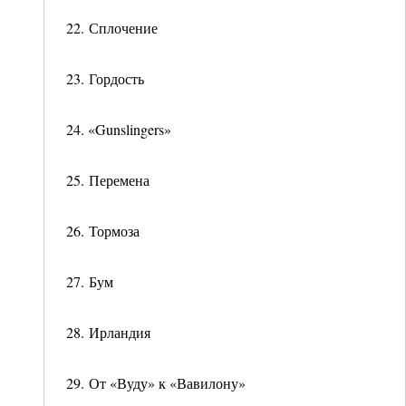
22. Сплочение
23. Гордость
24. «Gunslingers»
25. Перемена
26. Тормоза
27. Бум
28. Ирландия
29. От «Вуду» к «Вавилону»