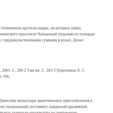
телеканалы крутили кадры, на которых перед
пекинского проспекта Чанъаньцзе недалеко от площади
 с продовольственными сумками в руках. Делал
, 2003. С. 289.2 Там же. С. 283.3 Переломов Л. С.
, 396,
Данилова монастыря заканчивались приготовления к
или специальный постамент, накрытый кружевной
афедрах укрепили прожектора по требованию