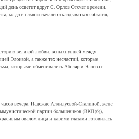
ий день осветит вдруг С. Орлов Отсчет времени,
ента, когда в памяти начали откладываться события,
т историю великой любви, вспыхнувшей между
цей Элоизой, а также тех несчастий, которые
ьма, которыми обменивались Абеляр и Элоиза в
и часов вечера. Надежде Аллилуевой-Сталиной, жене
оммунистической партии большевиков (ВКП(б)),
красивым овалом лица и карими глазами готовилась