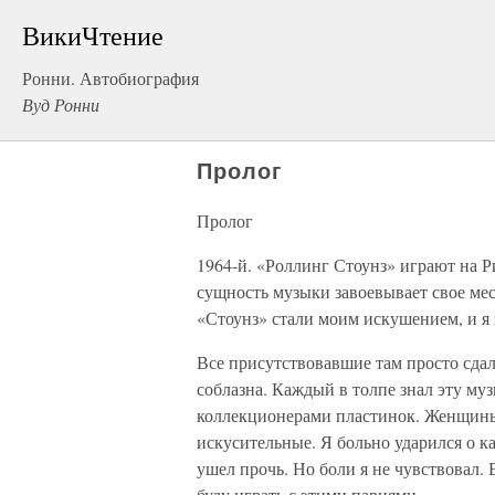
ВикиЧтение
Ронни. Автобиография
Вуд Ронни
Пролог
Пролог
1964-й. «Роллинг Стоунз» играют на Р
сущность музыки завоевывает свое мест
«Стоунз» стали моим искушением, и я 
Все присутствовавшие там просто сда
соблазна. Каждый в толпе знал эту му
коллекционерами пластинок. Женщины 
искусительные. Я больно ударился о ка
ушел прочь. Но боли я не чувствовал. В
буду играть с этими парнями.