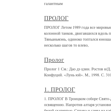
галантным
ПРОЛОГ
ПРОЛОГ Летом 1989 года все мировые 
колонной танков, двигавшихся вдоль 
Тяньаньмэнь, одиноко топтался юноша
несколько шагов то влево,
Пролог
Пролог 1 См.: Дао дэ цзин. Ростов н/Д.
Конфуций. «Лунь юй». М., 1998. С. 310
1. ПРОЛОГ
1. ПРОЛОГ В Троицком соборе Свято-
освящению. Напротив алтаря установ
белой скатертью. Справа и слева на к