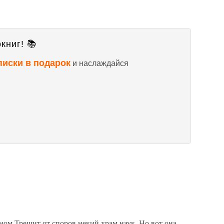
книг! 📚
писки в подарок
и наслаждайся
ом Трещит от споров некий храм наук. Но вот она,