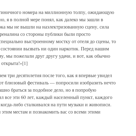
остиничного номера на миллионную толпу, ожидающую
о, я в полной мере понял, как далеко мы зашли в
пока мы не вышли на наэлектризованную сцену, сила
реналина со стороны публики были просто
специально выстроенному мостку от отеля до сцены, то
 состоянии вызвать ни один наркотик. Перед нашим
, мы пожелали друг другу удачи, и вот, как обычно
 открыта!»[1]
чем три десятилетия после того, как я впервые увидел
тот блюзовый фестиваль — попросили изобразить нечто
ашно браться за подобное дело, но я попробую
ил все эти 60 лет, каждый населенный пункт, каждого
 когда-либо сталкивался на пути музыки и живописи.
м этим местам и познакомить вас со всеми этими