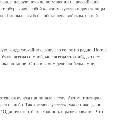
ов, в первую ночь по вступлении на российский
Петербург являл собой картину жуткую и для столицы
.«Площадь вся была обставлена войском, на ней
ую, когда случайно слышу его голос по радио. Но так
 будто всегда со мной, мне всегда что-нибудь о нем
пока он запоет.Он и в самом деле пообещал мне,
тевшая куртка прилипала к телу. Автомат натирал
ел на небо. Так хотелось улететь туда и никогда не
и? Одиночество, безвыходность и разочарование. Что