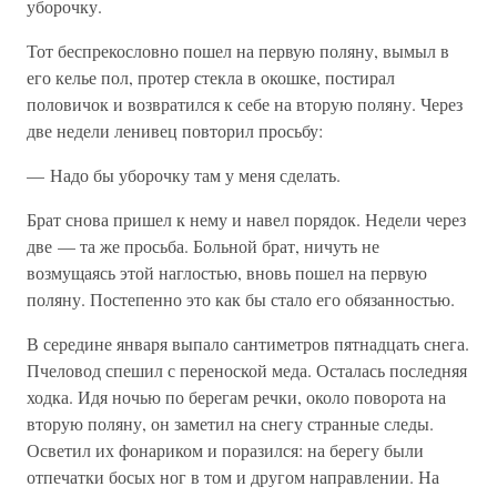
уборочку.
Тот беспрекословно пошел на первую поляну, вымыл в
его келье пол, протер стекла в окошке, постирал
половичок и возвратился к себе на вторую поляну. Через
две недели ленивец повторил просьбу:
— Надо бы уборочку там у меня сделать.
Брат снова пришел к нему и навел порядок. Недели через
две — та же просьба. Больной брат, ничуть не
возмущаясь этой наглостью, вновь пошел на первую
поляну. Постепенно это как бы стало его обязанностью.
В середине января выпало сантиметров пятнадцать снега.
Пчеловод спешил с переноской меда. Осталась последняя
ходка. Идя ночью по берегам речки, около поворота на
вторую поляну, он заметил на снегу странные следы.
Осветил их фонариком и поразился: на берегу были
отпечатки босых ног в том и другом направлении. На