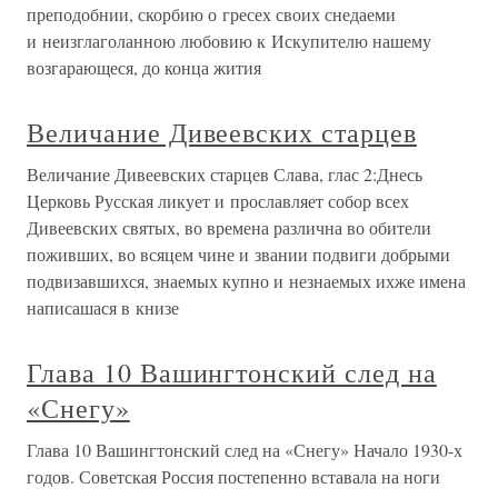
преподобнии, скорбию о гресех своих снедаеми
и неизглаголанною любовию к Искупителю нашему
возгарающеся, до конца жития
Величание Дивеевских старцев
Величание Дивеевских старцев Слава, глас 2:Днесь
Церковь Русская ликует и прославляет собор всех
Дивеевских святых, во времена различна во обители
поживших, во всяцем чине и звании подвиги добрыми
подвизавшихся, знаемых купно и незнаемых ихже имена
написашася в книзе
Глава 10 Вашингтонский след на
«Снегу»
Глава 10 Вашингтонский след на «Снегу» Начало 1930-х
годов. Советская Россия постепенно вставала на ноги