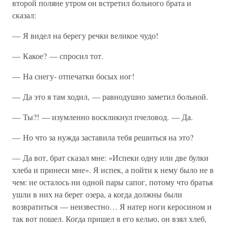
второй поляне утром он встретил больного брата и
сказал:
— Я видел на берегу речки великое чудо!
— Какое? — спросил тот.
— На снегу- отпечатки босых ног!
— Да это я там ходил, — равнодушно заметил больной.
— Ты?! — изумленно воскликнул пчеловод. — Да.
— Но что за нужда заставила тебя решиться на это?
— Да вот, брат сказал мне: «Испеки одну или две булки
хлеба и принеси мне». Я испек, а пойти к нему было не в
чем: не осталось ни одной пары сапог, потому что братья
ушли в них на берег озера, а когда должны были
возвратиться — неизвестно… Я натер ноги керосином и
так вот пошел. Когда пришел в его келью, он взял хлеб,