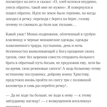
посмотрел на него и сказал: «О, хлеб испекся неудачно,
унеси обратно, такой мне не нужен». Я повернулся и
пошел обратно. Идти по земле было терпимо, но когда
заходил в речку, переходя с берега на берег, голову
почему-то сжимало до боли как тисками…
Какой ужас! Монах-подвижник, облеченный в грубую
власяницу и черные монашеские одежды, одежды
пожизненного траура, пустынник, день и ночь
безленностно вымаливающий у Бога прощение своих
грехов, смог без зазрения совести отправить больного
брата в обратный путь босым, не предложив ему, хотя бы
на время, свои резиновые сапоги! А ведь больному-этому
истинному послушнику, доброму воину Христову,
предстояло вновь пройти по снегу три с половиной
километра и семь раз перейти речку!..
— Да не ходи ты больше, не ходи к нему — к этому
заблудшему наглецу! — с возмущением воскликнул
пчеловод.