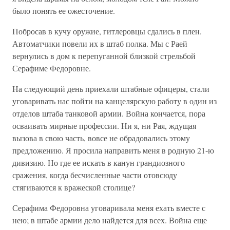
было понять ее ожесточение.
Побросав в кучу оружие, гитлеровцы сдались в плен.
Автоматчики повели их в штаб полка. Мы с Раей
вернулись в дом к перепуганной близкой стрельбой
Серафиме Федоровне.
На следующий день приехали штабные офицеры, стали
уговаривать нас пойти на канцелярскую работу в один из
отделов штаба танковой армии. Война кончается, пора
осваивать мирные профессии. Ни я, ни Рая, ждущая
вызова в свою часть, вовсе не обрадовались этому
предложению. Я просила направить меня в родную 21-ю
дивизию. Но где ее искать в канун грандиозного
сражения, когда бесчисленные части отовсюду
стягиваются к вражеской столице?
Серафима Федоровна уговаривала меня ехать вместе с
нею; в штабе армии дело найдется для всех. Война еще