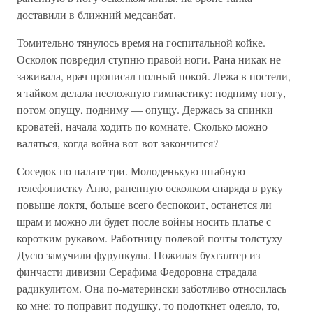
доставили в ближний медсанбат.
Томительно тянулось время на госпитальной койке.
Осколок повредил ступню правой ноги. Рана никак не
заживала, врач прописал полный покой. Лежа в постели,
я тайком делала несложную гимнастику: подниму ногу,
потом опущу, подниму — опущу. Держась за спинки
кроватей, начала ходить по комнате. Сколько можно
валяться, когда война вот-вот закончится?
Соседок по палате три. Молоденькую штабную
телефонистку Аню, раненную осколком снаряда в руку
повыше локтя, больше всего беспокоит, останется ли
шрам и можно ли будет после войны носить платье с
коротким рукавом. Работницу полевой почты толстуху
Дусю замучили фурункулы. Пожилая бухгалтер из
финчасти дивизии Серафима Федоровна страдала
радикулитом. Она по-матерински заботливо относилась
ко мне: то поправит подушку, то подоткнет одеяло, то,