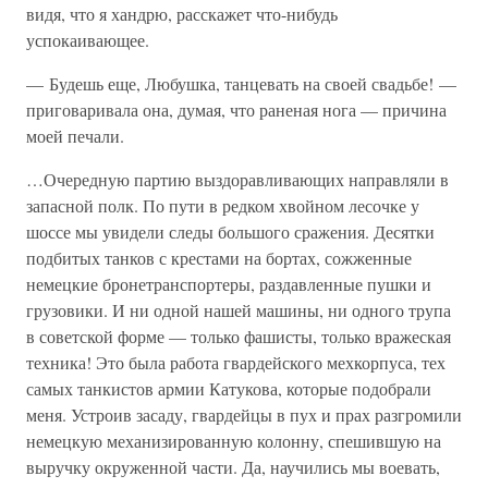
видя, что я хандрю, расскажет что-нибудь
успокаивающее.
— Будешь еще, Любушка, танцевать на своей свадьбе! —
приговаривала она, думая, что раненая нога — причина
моей печали.
…Очередную партию выздоравливающих направляли в
запасной полк. По пути в редком хвойном лесочке у
шоссе мы увидели следы большого сражения. Десятки
подбитых танков с крестами на бортах, сожженные
немецкие бронетранспортеры, раздавленные пушки и
грузовики. И ни одной нашей машины, ни одного трупа
в советской форме — только фашисты, только вражеская
техника! Это была работа гвардейского мехкорпуса, тех
самых танкистов армии Катукова, которые подобрали
меня. Устроив засаду, гвардейцы в пух и прах разгромили
немецкую механизированную колонну, спешившую на
выручку окруженной части. Да, научились мы воевать,