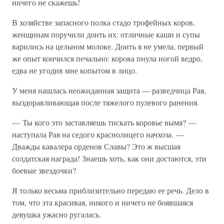
ничего не скажешь!
В хозяйстве запасного полка стадо трофейных коров,
женщинам поручили доить их: отличные каши и супы
варились на цельном молоке. Доить я не умела, первый
же опыт кончился печально: корова пнула ногой ведро,
едва не угодив мне копытом в лицо.
У меня нашлась неожиданная защита — разведчица Рая,
выздоравливающая после тяжелого пулевого ранения.
— Ты кого это заставляешь тискать коровье вымя? —
наступала Рая на седого краснолицего начхоза. —
Дважды кавалера орденов Славы? Это ж высшая
солдатская награда! Знаешь хоть, как они достаются, эти
боевые звездочки?
Я только весьма приблизительно передаю ее речь. Дело в
том, что эта красивая, никого и ничего не боявшаяся
девушка ужасно ругалась.