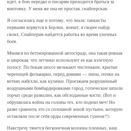
идет, в бою нередко и писарям приходится браться за
винтовку. У меня же она не простая, снайперская.
Я согласилась еще и потому, что знала: танкисты
первыми ворвутся в Берлин, значит, я скорее найду
своих. Снайперам найдется работка во время уличных
боев.
Мчимся по бетонированной автостраде, она такая ровная
и широкая, что летчики используют ее как взлетную
полосу. По бокам шоссе мелькают чистенькие, крытые
черепицей фольварки, перед домами — липы, почки на
ветвях набухли, как кулачки. Проезжаем разрушенный
воздушными бомбардировками город, готические шпили
торчат среди развалин, как обглоданные кости. (Вот и
обрушилась война на головы тех, кто поднял меч! Но
разве сравнить это со сплошной зоной пустыни, которую
оставляли после себя орды современных гуннов?!)
Навстречу тянется бесконечная колонна пленных, наш