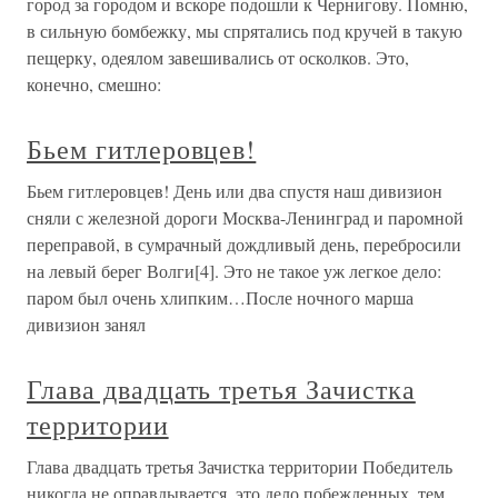
город за городом и вскоре подошли к Чернигову. Помню,
в сильную бомбежку, мы спрятались под кручей в такую
пещерку, одеялом завешивались от осколков. Это,
конечно, смешно:
Бьем гитлеровцев!
Бьем гитлеровцев! День или два спустя наш дивизион
сняли с железной дороги Москва-Ленинград и паромной
переправой, в сумрачный дождливый день, перебросили
на левый берег Волги[4]. Это не такое уж легкое дело:
паром был очень хлипким…После ночного марша
дивизион занял
Глава двадцать третья Зачистка
территории
Глава двадцать третья Зачистка территории Победитель
никогда не оправдывается, это дело побежденных, тем