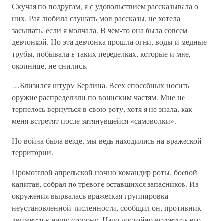
Скучая по подругам, я с удовольствием рассказывала о
них. Рая любила слушать мои рассказы, не хотела
засыпать, если я молчала. В чем-то она была совсем
девчонкой. Но эта девчонка прошла огни, воды и медные
трубы, побывала в таких переделках, которые и мне,
окопнице, не снились.
…Близился штурм Берлина. Всех способных носить
оружие распределили по воинским частям. Мне не
терпелось вернуться в свою роту, хотя я не знала, как
меня встретят после затянувшейся «самоволки».
Но война была везде, мы ведь находились на вражеской
территории.
Промозглой апрельской ночью командир роты, боевой
капитан, собрал по тревоге оставшихся запасников. Из
окружения вырвалась вражеская группировка
неустановленной численности, сообщил он, противник
движется в нашу сторону. Надо достойно встретить его.