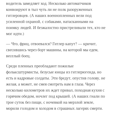
водитель замедляет ход. Несколько автоматчиков
конвоируют в тыл чуть ли не полк разоруженных
гитлеровцев. (А наших военнопленных вели под
усиленной охраной, с собаками, натасканными на
поимку людей. И безжалостно пристреливали тех, кто не
мог идти.)
— Что, фриц, отвоевался? Гитлер капут? — кричит,
свесившись через борт машины, на которой мы едем,
веселый боец.
Среди пленных преобладают пожилые
фольксштурмисты, безусые юнцы из гитлерюгенда, но
есть и кадровые солдаты. Эти бредут, опустив голову, не
желая, а может, не смея смотреть нам в глаза. Через
несколько километров их ждет привал, походная кухня с
горячим обедом, ночлег под крышей. (А наших гнали по
трое суток без пищи, с ночевкой на мерзлой земле,
морили голодом и холодом в страшных лагерях смерти.