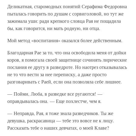
Деликатная, старомодных понятий Серафима Федоровна
пыталась говорить по душам с сорвиголовой, но тут же
зажимала уши: ради крепкого словца Рая не пощадила
бы, как говорится, ни мать родную, ни отца.
Мой метод «воспитания» оказался более действенным.
Благодарная Рае за то, что она освободила меня от дойки
коров, я помогала своей защитнице сочинять лирические
послания ее другу в разведроте. Но наотрез отказывалась
не то что вести за нее переписку, а даже просто
разговаривать с Раей, если она позволяла себе лишнее.
— Пойми, Люба, в разведке все ругаются! —
оправдывалась она. — Еще похлестче, чем я.
— Неправда, Рая, я тоже знала разведчиков. Ты же
девушка, раскрасавица — тебе это вовсе не к лицу.
Рассказать тебе о наших девчатах, о моей Клаве?