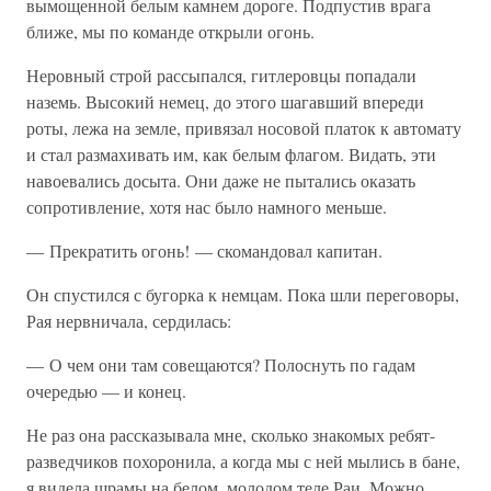
вымощенной белым камнем дороге. Подпустив врага
ближе, мы по команде открыли огонь.
Неровный строй рассыпался, гитлеровцы попадали
наземь. Высокий немец, до этого шагавший впереди
роты, лежа на земле, привязал носовой платок к автомату
и стал размахивать им, как белым флагом. Видать, эти
навоевались досыта. Они даже не пытались оказать
сопротивление, хотя нас было намного меньше.
— Прекратить огонь! — скомандовал капитан.
Он спустился с бугорка к немцам. Пока шли переговоры,
Рая нервничала, сердилась:
— О чем они там совещаются? Полоснуть по гадам
очередью — и конец.
Не раз она рассказывала мне, сколько знакомых ребят-
разведчиков похоронила, а когда мы с ней мылись в бане,
я видела шрамы на белом, молодом теле Раи. Можно