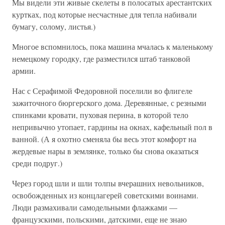
Мы видели эти живые скелеты в полосатых арестантских
куртках, под которые несчастные для тепла набивали
бумагу, солому, листья.)
Многое вспомнилось, пока машина мчалась к маленькому
немецкому городку, где разместился штаб танковой
армии.
Нас с Серафимой Федоровной поселили во флигеле
зажиточного бюргерского дома. Деревянные, с резными
спинками кровати, пуховая перина, в которой тело
непривычно утопает, гардины на окнах, кафельный пол в
ванной. (А я охотно сменяла бы весь этот комфорт на
жердевые нары в землянке, только бы снова оказаться
среди подруг.)
Через город шли и шли толпы вчерашних невольников,
освобожденных из концлагерей советскими воинами.
Люди размахивали самодельными флажками —
французскими, польскими, датскими, еще не знаю