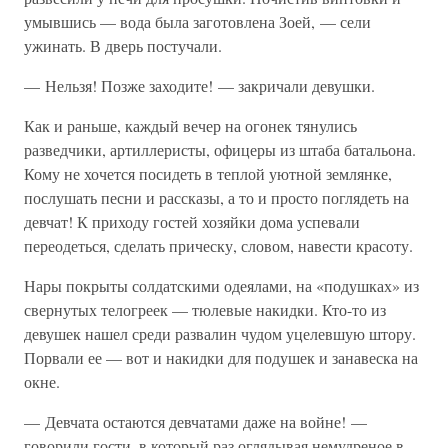
умывшись — вода была заготовлена Зоей, — сели
ужинать. В дверь постучали.
— Нельзя! Позже заходите! — закричали девушки.
Как и раньше, каждый вечер на огонек тянулись
разведчики, артиллеристы, офицеры из штаба батальона.
Кому не хочется посидеть в теплой уютной землянке,
послушать песни и рассказы, а то и просто поглядеть на
девчат! К приходу гостей хозяйки дома успевали
переодеться, сделать прическу, словом, навести красоту.
Нары покрыты солдатскими одеялами, на «подушках» из
свернутых телогреек — тюлевые накидки. Кто-то из
девушек нашел среди развалин чудом уцелевшую штору.
Порвали ее — вот и накидки для подушек и занавеска на
окне.
— Девчата остаются девчатами даже на войне! —
говорили гости, в который раз оглядывая немудреное в