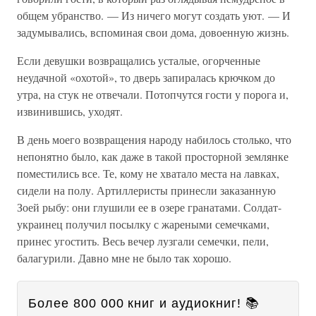
общем убранство. — Из ничего могут создать уют. — И
задумывались, вспоминая свои дома, довоенную жизнь.
Если девушки возвращались усталые, огорченные
неудачной «охотой», то дверь запиралась крючком до
утра, на стук не отвечали. Потопчутся гости у порога и,
извинившись, уходят.
В день моего возвращения народу набилось столько, что
непонятно было, как даже в такой просторной землянке
поместились все. Те, кому не хватало места на лавках,
сидели на полу. Артиллеристы принесли заказанную
Зоей рыбу: они глушили ее в озере гранатами. Солдат-
украинец получил посылку с жареными семечками,
принес угостить. Весь вечер лузгали семечки, пели,
балагурили. Давно мне не было так хорошо.
Более 800 000 книг и аудиокниг! 📚