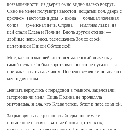
возвышенности, из дверей было видно далеко вокруг.
Окно не менее полуметра высотой, дощатый пол, дверь с
крючком. Настоящий дом! У входа — большая железная
бочка — армейская печь. Справа — земляная лавка, на
ней спали Клава и Полина. Вдоль другой стенки —
двойные нары, здесь размещались Зоя со своей
напарницей Ниной Обуховской.
Мне, как опоздавшей, достался маленький лежачок у
самой печки. Он был коротковат, но это не пугало — я
привыкла спать калачиком. Посреди землянки оставалось
место для стола.
Девчата вернулись с передовой в темноте, зацеловали,
затормошили меня. Лишь Полина не проявляла
энтузиазма, знала, что Клава теперь будет в паре со мной.
Закрыв дверь на крючок, снайперы поснимали
промокшие насквозь ватные брюки и, отжав их,
развесили у печи для просушки. Почистив винтовки и