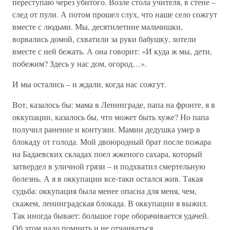
переступаю через убитого. Возле стола учителя, в стене –
след от пули. А потом прошел слух, что наше село сожгут
вместе с людьми. Мы, десятилетние мальчишки,
ворвались домой, схватили за руки бабушку, хотели
вместе с ней бежать. А она говорит: «И куда ж мы, дети,
побежим? Здесь у нас дом, огород…».
И мы остались – и ждали, когда нас сожгут.
Вот, казалось бы: мама в Ленинграде, папа на фронте, я в
оккупации, казалось бы, что может быть хуже? Но папа
получил ранение и контузии. Мамин дедушка умер в
блокаду от голода. Мой двоюродный брат после пожара
на Бадаевских складах поел жженого сахара, который
затвердел в уличной грязи – и подхватил смертельную
болезнь. А я в оккупации все-таки остался жив. Такая
судьба: оккупация была менее опасна для меня, чем,
скажем, ленинградская блокада. В оккупации я выжил.
Так иногда бывает: большое горе оборачивается удачей.
Об этом надо помнить и не отчаиваться.