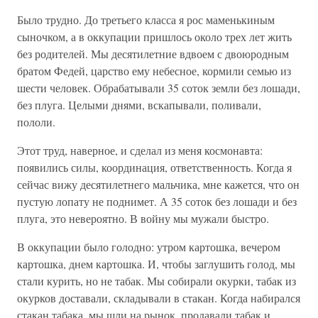
Было трудно. До третьего класса я рос маменькиным
сыночком, а в оккупации пришлось около трех лет жить
без родителей. Мы десятилетние вдвоем с двоюродным
братом Федей, царство ему небесное, кормили семью из
шести человек. Обрабатывали 35 соток земли без лошади,
без плуга. Целыми днями, вскапывали, поливали,
пололи.
Этот труд, наверное, и сделал из меня космонавта:
появились силы, координация, ответственность. Когда я
сейчас вижу десятилетнего мальчика, мне кажется, что он
пустую лопату не поднимет. А 35 соток без лошади и без
плуга, это невероятно. В войну мы мужали быстро.
В оккупации было голодно: утром картошка, вечером
картошка, днем картошка. И, чтобы заглушить голод, мы
стали курить, но не табак. Мы собирали окурки, табак из
окурков доставали, складывали в стакан. Когда набирался
стакан табака, мы шли на рынок, продавали табак и