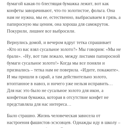
бумагой какая-то блестящая бумажка лежит, вот как
конфеты заворачивают, что-то золотистое, фольга. Она
нам не нужна, мы ее, естественно, выбрасываем в грязь, а
папиросную мы ценим, она хороша для самокруток.
Покурили, лишнее все выбросили.
Вернулись домой, и вечером вдруг тетка спрашивает
«Кто из вас взял сусальное золото?» Мы говорим: «Мы не
брали». «Ну, вот там лежало, между листами папиросной
бумаги сусальное золото!» Когда мы все поняли и
признались – тетка нам не поверила. «Идите, покажите».
И мы пришли в сарай, а там действительно золото,
втоптанное в навоз, и ничего уже нельзя исправить…
Для нас это было не сусальное золото для икон, а
конфетная бумажка, которая в отсутствие конфет не
представляла для нас интереса…
Было страшно. Жизнь человеческая зависела от
настроения фашистов-эсэсовцев. Однажды иду в школу –