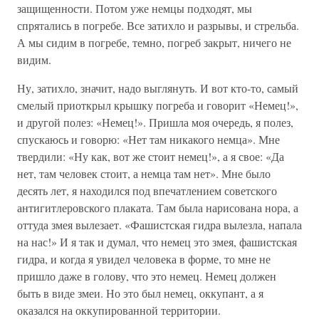
защищенности. Потом уже немцы подходят, мы
спрятались в погребе. Все затихло и разрывы, и стрельба.
А мы сидим в погребе, темно, погреб закрыт, ничего не
видим.
Ну, затихло, значит, надо выглянуть. И вот кто-то, самый
смелый приоткрыл крышку погреба и говорит «Немец!»,
и другой полез: «Немец!». Пришла моя очередь, я полез,
спускаюсь и говорю: «Нет там никакого немца». Мне
твердили: «Ну как, вот же стоит немец!», а я свое: «Да
нет, там человек стоит, а немца там нет». Мне было
десять лет, я находился под впечатлением советского
антигитлеровского плаката. Там была нарисована нора, а
оттуда змея вылезает. «Фашистская гидра вылезла, напала
на нас!» И я так и думал, что немец это змея, фашистская
гидра, и когда я увидел человека в форме, то мне не
пришло даже в голову, что это немец. Немец должен
быть в виде змеи. Но это был немец, оккупант, а я
оказался на оккупированной территории.