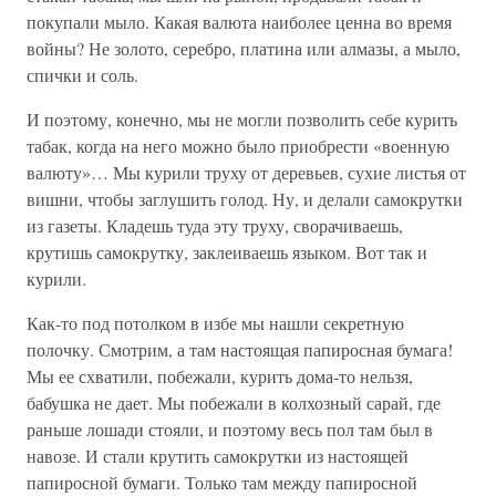
покупали мыло. Какая валюта наиболее ценна во время
войны? Не золото, серебро, платина или алмазы, а мыло,
спички и соль.
И поэтому, конечно, мы не могли позволить себе курить
табак, когда на него можно было приобрести «военную
валюту»… Мы курили труху от деревьев, сухие листья от
вишни, чтобы заглушить голод. Ну, и делали самокрутки
из газеты. Кладешь туда эту труху, сворачиваешь,
крутишь самокрутку, заклеиваешь языком. Вот так и
курили.
Как-то под потолком в избе мы нашли секретную
полочку. Смотрим, а там настоящая папиросная бумага!
Мы ее схватили, побежали, курить дома-то нельзя,
бабушка не дает. Мы побежали в колхозный сарай, где
раньше лошади стояли, и поэтому весь пол там был в
навозе. И стали крутить самокрутки из настоящей
папиросной бумаги. Только там между папиросной