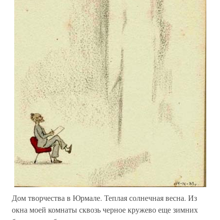
Дом творчества в Юрмале. Теплая солнечная весна. Из
окна моей комнаты сквозь черное кружево еще зимних