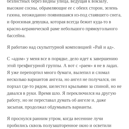
безлистных берез видны улица, ведущая к вокзалу,
высокие сосны, обрамляющие ее с обеих сторон, зелень
газона, неожиданно появившаяся из-под стаявшего снега,
и бронзовая девушка, которая всегда бежит куда-то в
красно-керамической раме небольшого прямоугольного
бассейна.
Я работаю над скульптурной композицией «Рай и ад».
С «адом» у меня все в порядке, дело идет к завершению
этой трехфигурной группы. А вот с «раем» я не в ладах.
Я уже перепортил много бумаги, вылепил и сломал
несколько вариантов ангела, но ангел не получался, он
порхал где-то рядом, шелестел крыльями за спиной, но не
давался в руки. Время шло. Я переключился на другую
работу, но не переставал думать об ангеле и, даже
засыпая, продолжал обдумывать варианты.
Я проснулся ранним утром, когда весенние лучи
пробились сквозь полузашторенное окно и осветили