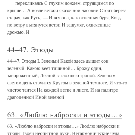
перекликаясь С глухим дождем, струящимся по
крыше… А возле ветхой сказочной часовни Стоит береза
старая, как Русь, — И вся она, как огненная буря, Когда
по ветру вытянутся ветви И зашумят, охваченные
дрожью, И
44–47. Этюды
44–47. Этюды I. Зеленый Какой здесь дышит сон
зеленый. Какою веет тишиной… Брожу один,
завороженный, Лесной заглохшею тропой. Зеленым
светом день струится Кругом в зеленой темноте, И что-то
чистое таится На каждой ветке и листе. И на палитре
драгоценной Иной зеленой
63. «Люблю наброски и этюды…»
63. «Люблю наброски и этюды…» Люблю наброски и
этюды Твоей неопытной руки, Негармонические чуда,