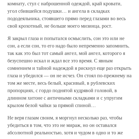
комнату, стул с наброшенной одеждой, край кровати,
угол сбившейся подушки… и ангела в складках
пододеяльника, стоявшего прямо перед глазами во весь
свой крохотный, не больше моего мизинца, рост.
Я закрыл глаза и попытался осмыслить, сон это или не
сон, а если сон, то его надо было непременно запомнить,
так как это был тот самый ангел, мой ангел, которого я
безуспешно искал и ждал все это время. С явным
сомнением и тайной надеждой я рискнул еще раз открыть
глаза и убедился — он не исчез. Он стоял по-прежнему на
том же месте, весь белый, красивый, в рублевских
пропорциях, с гордо поднятой кудрявой головой, в
длинном хитоне с античными складками и с упругим
крылом белой чайки за прямой спиной…
Не веря глазам своим, я моргнул несколько раз, чтобы
убедиться в том, что это не мираж, но он оставался
абсолютной реальностью, хотя и чудом в одно и то же