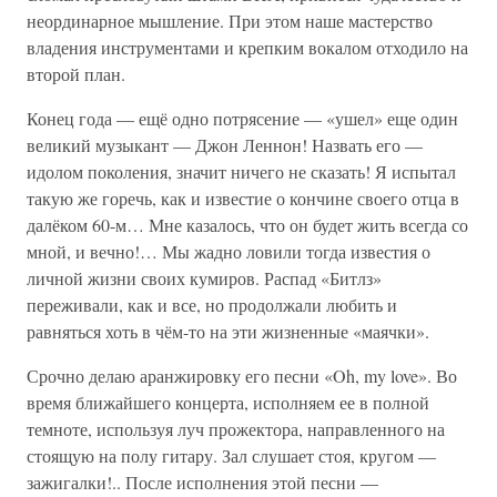
неординарное мышление. При этом наше мастерство
владения инструментами и крепким вокалом отходило на
второй план.
Конец года — ещё одно потрясение — «ушел» еще один
великий музыкант — Джон Леннон! Назвать его —
идолом поколения, значит ничего не сказать! Я испытал
такую же горечь, как и известие о кончине своего отца в
далёком 60-м… Мне казалось, что он будет жить всегда со
мной, и вечно!… Мы жадно ловили тогда известия о
личной жизни своих кумиров. Распад «Битлз»
переживали, как и все, но продолжали любить и
равняться хоть в чём-то на эти жизненные «маячки».
Срочно делаю аранжировку его песни «Oh, my love». Во
время ближайшего концерта, исполняем ее в полной
темноте, используя луч прожектора, направленного на
стоящую на полу гитару. Зал слушает стоя, кругом —
зажигалки!.. После исполнения этой песни —