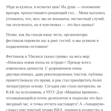
Уйдя за кулисы, я испытал шок! На душе — положение
вратаря, пропустившего решающий гол… Меня пытались
успокоить, что, мол, мы не виноваты, несчастный случай,
так получилось, но я чувствовал — это был провал!
Позже, как бы спасая нашу честь, организаторы
фестиваля перевели нас в ранг гостей, и мы уезжали в
подавленном состоянии!
Фестиваль в Тбилиси сказал громко, на весь мир:
«Началась новая эпоха на эстраде»! Прежде всего
изменились ценности. С разрешением очень
двусмысленных, даже революционных текстов, публика
приветствовала это время, и рок стал приобретать более
литературную основу. Сегодня уже стало интересно, не
КАК ты исполняешь, а ЧТО! Для «Машины времени»,
отсиживающейся почти десятилетие в подполье это был
звездный час, и точка отсчета настоящего! А «Аквариум»
сломал пресловутый штамп ВИА, привнеся чудачество и