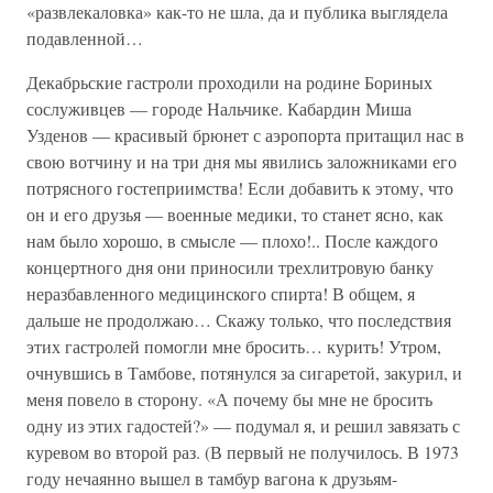
«развлекаловка» как-то не шла, да и публика выглядела
подавленной…
Декабрьские гастроли проходили на родине Бориных
сослуживцев — городе Нальчике. Кабардин Миша
Узденов — красивый брюнет с аэропорта притащил нас в
свою вотчину и на три дня мы явились заложниками его
потрясного гостеприимства! Если добавить к этому, что
он и его друзья — военные медики, то станет ясно, как
нам было хорошо, в смысле — плохо!.. После каждого
концертного дня они приносили трехлитровую банку
неразбавленного медицинского спирта! В общем, я
дальше не продолжаю… Скажу только, что последствия
этих гастролей помогли мне бросить… курить! Утром,
очнувшись в Тамбове, потянулся за сигаретой, закурил, и
меня повело в сторону. «А почему бы мне не бросить
одну из этих гадостей?» — подумал я, и решил завязать с
куревом во второй раз. (В первый не получилось. В 1973
году нечаянно вышел в тамбур вагона к друзьям-