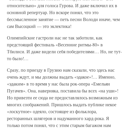
относительно» для голоса Гурова. И даже включил их в
основной репертуар. Но вскоре понял, что это
бессмысленное занятие — петь песни Володи иначе, чем
сам Высоцкий — это эклектика!
Олимпийские гастроли нас не так заботили, как
предстоящий фестиваль «Весенние ритмы-80» в
Тбилиси. И даже видели себя победителями… Но, не тут-
то было!…
Сразу, по приезду в Грузию нам сказали, что здесь нас
очень ждут, и мы должны выдать «эдакое»!… Именно,
«эдаким» в то время у нас была рок-опера «Емельян
Пугачев». Она, наверняка, поставила бы всех «на уши»!
Но привезти ее сюда не предоставлялось возможным из
многих соображений. Пришлось выдать публике некое
«лоскутное» одеяло, состоящее из фольклора,
ресторанных шлягеров и надуманного хард-рока. Я
только потом понял, что с этим старым багажом нам