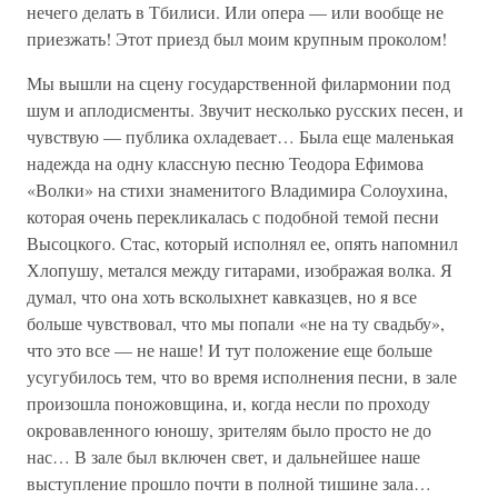
нечего делать в Тбилиси. Или опера — или вообще не
приезжать! Этот приезд был моим крупным проколом!
Мы вышли на сцену государственной филармонии под
шум и аплодисменты. Звучит несколько русских песен, и
чувствую — публика охладевает… Была еще маленькая
надежда на одну классную песню Теодора Ефимова
«Волки» на стихи знаменитого Владимира Солоухина,
которая очень перекликалась с подобной темой песни
Высоцкого. Стас, который исполнял ее, опять напомнил
Хлопушу, метался между гитарами, изображая волка. Я
думал, что она хоть всколыхнет кавказцев, но я все
больше чувствовал, что мы попали «не на ту свадьбу»,
что это все — не наше! И тут положение еще больше
усугубилось тем, что во время исполнения песни, в зале
произошла поножовщина, и, когда несли по проходу
окровавленного юношу, зрителям было просто не до
нас… В зале был включен свет, и дальнейшее наше
выступление прошло почти в полной тишине зала…