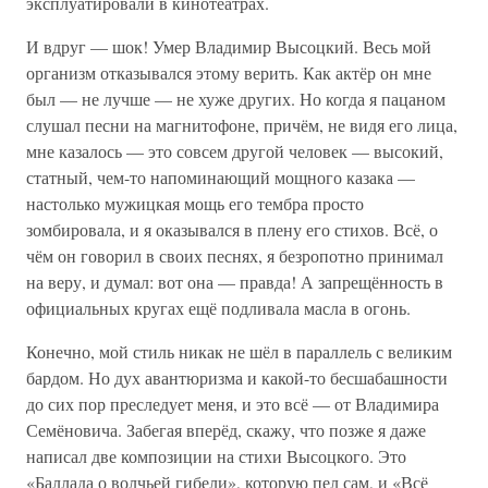
эксплуатировали в кинотеатрах.
И вдруг — шок! Умер Владимир Высоцкий. Весь мой
организм отказывался этому верить. Как актёр он мне
был — не лучше — не хуже других. Но когда я пацаном
слушал песни на магнитофоне, причём, не видя его лица,
мне казалось — это совсем другой человек — высокий,
статный, чем-то напоминающий мощного казака —
настолько мужицкая мощь его тембра просто
зомбировала, и я оказывался в плену его стихов. Всё, о
чём он говорил в своих песнях, я безропотно принимал
на веру, и думал: вот она — правда! А запрещённость в
официальных кругах ещё подливала масла в огонь.
Конечно, мой стиль никак не шёл в параллель с великим
бардом. Но дух авантюризма и какой-то бесшабашности
до сих пор преследует меня, и это всё — от Владимира
Семёновича. Забегая вперёд, скажу, что позже я даже
написал две композиции на стихи Высоцкого. Это
«Баллада о волчьей гибели», которую пел сам, и «Всё