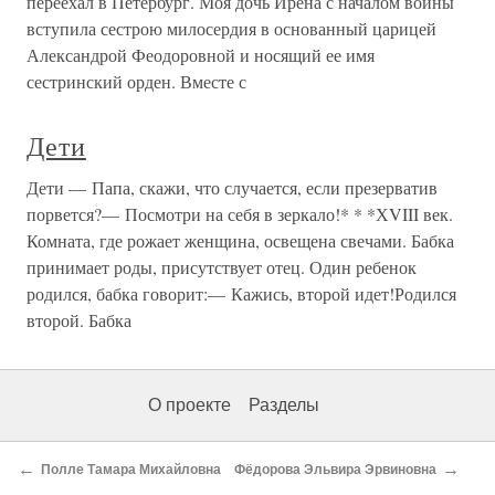
переехал в Петербург. Моя дочь Ирена с началом войны
вступила сестрою милосердия в основанный царицей
Александрой Феодоровной и носящий ее имя
сестринский орден. Вместе с
Дети
Дети — Папа, скажи, что случается, если презерватив
порвется?— Посмотри на себя в зеркало!* * *ХVIII век.
Комната, где рожает женщина, освещена свечами. Бабка
принимает роды, присутствует отец. Один ребенок
родился, бабка говорит:— Кажись, второй идет!Родился
второй. Бабка
О проекте
Разделы
←
→
Полле Тамара Михайловна
Фёдорова Эльвира Эрвиновна