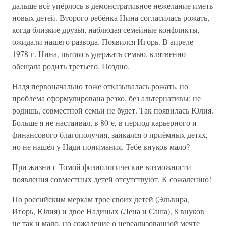
дальше всё упёрлось в демонстративное нежелание иметь
новых детей. Второго ребёнка Нина согласилась рожать,
когда близкие друзья, наблюдая семейные конфликты,
ожидали нашего развода. Появился Игорь. В апреле
1978 г. Нина, пытаясь удержать семью, клятвенно
обещала родить третьего. Поздно.
Надя первоначально тоже отказывалась рожать, но
проблема сформулирована резко, без альтернативы: не
родишь, совместной семьи не будет. Так появилась Юлия.
Больше я не настаивал, в 80-е, в период карьерного и
финансового благополучия, заикался о приёмных детях,
но не нашёл у Нади понимания. Тебе внуков мало?
При жизни с Томой физиологические возможности
появления совместных детей отсутствуют. К сожалению!
По российским меркам трое своих детей (Эльвира,
Игорь, Юлия) и двое Надиных (Лена и Саша), 8 внуков
не так и мало, но сожаление о нереализованной мечте