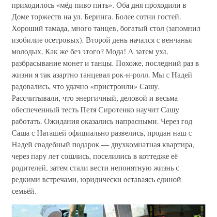
приходилось «мёд-пиво пить». Оба дня проходили в
Доме торжеств на ул. Беринга. Более сотни гостей.
Хороший тамада, много танцев, богатый стол (запомнил
изобилие осетровых). Второй день начался с венчанья
молодых. Как же без этого? Мода! А затем уха,
разбрасывание монет и танцы. Похоже, последний раз в
жизни я так азартно танцевал рок-н-ролл. Мы с Надей
радовались, что удачно «пристроили» Сашу.
Рассчитывали, что энергичный, деловой и весьма
обеспеченный тесть Петя Сиротенко научит Сашу
работать. Ожидания оказались напрасными. Через год
Саша с Наташей официально развелись, продан наш с
Надей свадебный подарок — двухкомнатная квартира,
через пару лет сошлись, поселились в коттедже её
родителей, затем стали вести непонятную жизнь с
редкими встречами, юридически оставаясь единой
семьёй.