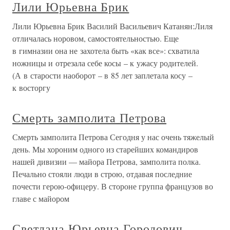
Лили Юрьевна Брик
Лили Юрьевна Брик Василий Васильевич Катанян:Лиля
отличалась норовом, самостоятельностью. Еще
в гимназии она не захотела быть «как все»: схватила
ножницы и отрезала себе косы – к ужасу родителей.
(А в старости наоборот – в 85 лет заплетала косу –
к восторгу
Смерть замполита Петрова
Смерть замполита Петрова Сегодня у нас очень тяжелый
день. Мы хороним одного из старейших командиров
нашей дивизии — майора Петрова, замполита полка.
Печально стояли люди в строю, отдавая последние
почести герою-офицеру. В стороне группа французов во
главе с майором
Светлана Юрьевна Городович,