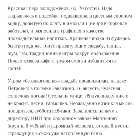
Красивая пара молодожёнов, 60–70 гостей. Надя
закрывалась в подсобке, подкрашивала цветным сиропом
водку, добытую по блату в изобилии (не зря в торговле
работала), и разносила в графинах в качестве
прохладительных напитков. Крашеная водка из фужеров
быстро подняла тонус празднующих свадьбу, танцы,
шум, гам, традиционные игры вокруг молодожёнов.
Ночью хозяева кафе с трудом смогли избавиться от
гостей.
Утром «безалкогольная» свадьба продолжилась на даче
Петровых в посёлке Заварзино. 16 августа, чудесная
солнечная погода! Столы на улице, тёплую водку никто
не красит, песни, гармошка. Неожиданно возникла мысль
попариться, суббота всё-таки. Завалились на дачу к
директору НИИ при оборонном заводе Мартынову
(крупный учёный и скромный человек), который пустил
страждущих в свою уже натопленную баню.