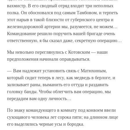
вахмистр. В его сводный отряд входит три неполных
полка. Он обосновался под самым Тамбовом, и терпеть
этот нарыв в такой близости от губернского центра и
железнодорожной артерии мы, разумеется, не можем…
Командование решило поручить вашей бригаде очень
ответственную, я бы сказал даже, секретную операцию…
Мы невольно переглянулись с Котовским — наши
предположения начинали оправдываться.
— Вам надлежит установить связь с Матюхиным,
который сидит теперь в лесу, как медведь в берлоге, и
зализывает раны, выманить его оттуда и раздавить
головку банды. Чтобы облегчить вам операцию, мы
передадим вам одну личность…
По знаку командующего в комнату под конвоем ввели
сухощавого человека лет сорока пяти; на длинном лице
его выделялись черные усы и бородка.