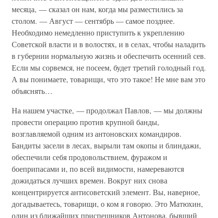
месяца, — сказал он нам, когда мы разместились за
столом. — Август — сентябрь — самое позднее.
Необходимо немедленно приступить к укреплению
Советской власти и в волостях, и в селах, чтобы наладить
в губернии нормальную жизнь и обеспечить осенний сев.
Если мы сорвемся, не посеем, будет третий голодный год.
А вы понимаете, товарищи, что это такое! Не мне вам это
объяснять…
На нашем участке, — продолжал Павлов, — мы должны
провести операцию против крупной банды,
возглавляемой одним из антоновских командиров.
Бандиты засели в лесах, вырыли там окопы и блиндажи,
обеспечили себя продовольствием, фуражом и
боеприпасами и, по всей видимости, намереваются
дожидаться лучших времен. Вокруг них снова
концентрируется антисоветский элемент. Вы, наверное,
догадываетесь, товарищи, о ком я говорю. Это Матюхин,
один из ближайших приспешников Антонова, бывший