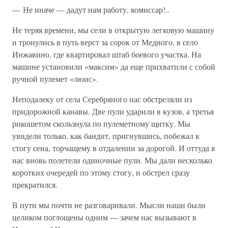
— Не иначе — дадут нам работу, комиссар!..
Не теряя времени, мы сели в открытую легковую машину
и тронулись в путь верст за сорок от Медного, в село
Инжавино, где квартировал штаб боевого участка. На
машине установили «максим» да еще прихватили с собой
ручной пулемет «люис».
Неподалеку от села Серебряного нас обстреляли из
придорожной канавы. Две пули ударили в кузов, а третья
рикошетом скользнула по пулеметному щитку. Мы
увидели только, как бандит, пригнувшись, побежал к
стогу сена, торчащему в отдалении за дорогой. И оттуда в
нас вновь полетели одиночные пули. Мы дали несколько
коротких очередей по этому стогу, и обстрел сразу
прекратился.
В пути мы почти не разговаривали. Мысли наши были
целиком поглощены одним — зачем нас вызывают в