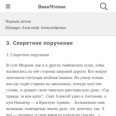
ВикиЧтение
Черным летом
Шамаро Александр Александрович
3. Секретное поручение
3. Секретное поручение
В селе Медном, как и в других тамбовских селах, избы
вытянулись по обе стороны широкой дороги. Все вокруг
заполнила гнетущая знойная тишина. На улице только
кое-где сидят старики на завалинках, понуро опустив
голову, и думают свою тяжелую крестьянскую думу: «Где
правда, за кем идти?.. Сват Алексей ушел к Антонову, а
кум Никанор — в Красную Армию… Большевики нам,
мужикам, помещичью землю дали, это, конечно, так. А
вот — недород, и своя земля от голода не спасает…»