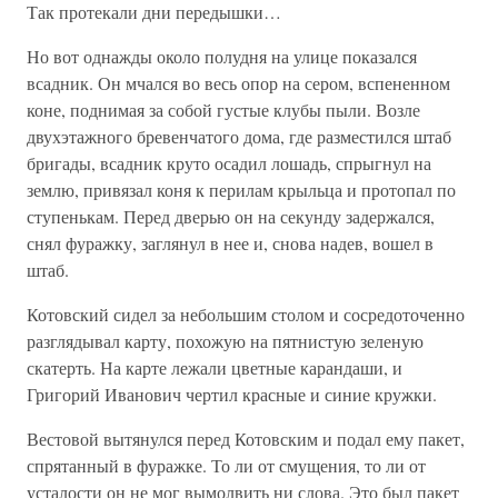
Так протекали дни передышки…
Но вот однажды около полудня на улице показался
всадник. Он мчался во весь опор на сером, вспененном
коне, поднимая за собой густые клубы пыли. Возле
двухэтажного бревенчатого дома, где разместился штаб
бригады, всадник круто осадил лошадь, спрыгнул на
землю, привязал коня к перилам крыльца и протопал по
ступенькам. Перед дверью он на секунду задержался,
снял фуражку, заглянул в нее и, снова надев, вошел в
штаб.
Котовский сидел за небольшим столом и сосредоточенно
разглядывал карту, похожую на пятнистую зеленую
скатерть. На карте лежали цветные карандаши, и
Григорий Иванович чертил красные и синие кружки.
Вестовой вытянулся перед Котовским и подал ему пакет,
спрятанный в фуражке. То ли от смущения, то ли от
усталости он не мог вымолвить ни слова. Это был пакет