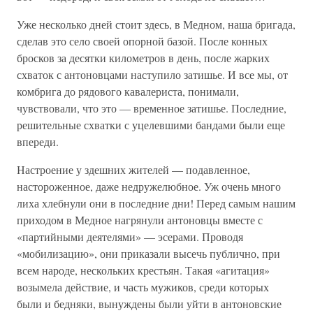
Уже несколько дней стоит здесь, в Медном, наша бригада,
сделав это село своей опорной базой. После конных
бросков за десятки километров в день, после жарких
схваток с антоновцами наступило затишье. И все мы, от
комбрига до рядового кавалериста, понимали,
чувствовали, что это — временное затишье. Последние,
решительные схватки с уцелевшими бандами были еще
впереди.
Настроение у здешних жителей — подавленное,
настороженное, даже недружелюбное. Уж очень много
лиха хлебнули они в последние дни! Перед самым нашим
приходом в Медное нагрянули антоновцы вместе с
«партийными деятелями» — эсерами. Проводя
«мобилизацию», они приказали высечь публично, при
всем народе, нескольких крестьян. Такая «агитация»
возымела действие, и часть мужиков, среди которых
были и бедняки, вынуждены были уйти в антоновские