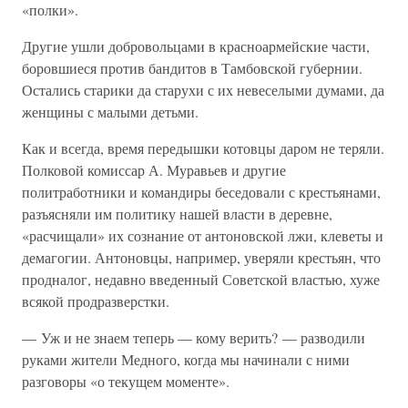
«полки».
Другие ушли добровольцами в красноармейские части,
боровшиеся против бандитов в Тамбовской губернии.
Остались старики да старухи с их невеселыми думами, да
женщины с малыми детьми.
Как и всегда, время передышки котовцы даром не теряли.
Полковой комиссар А. Муравьев и другие
политработники и командиры беседовали с крестьянами,
разъясняли им политику нашей власти в деревне,
«расчищали» их сознание от антоновской лжи, клеветы и
демагогии. Антоновцы, например, уверяли крестьян, что
продналог, недавно введенный Советской властью, хуже
всякой продразверстки.
— Уж и не знаем теперь — кому верить? — разводили
руками жители Медного, когда мы начинали с ними
разговоры «о текущем моменте».