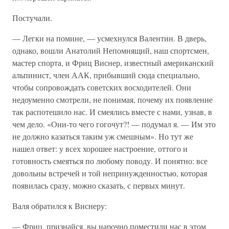
Постучали.
— Легки на помине, — усмехнулся Валентин. В дверь,
однако, вошли Анатолий Непомнящий, наш спортсмен,
мастер спорта, и Фриц Виснер, известный американский
альпинист, член ААК, прибывший сюда специально,
чтобы сопровождать советских восходителей. Они
недоуменно смотрели, не понимая, почему их появление
так распотешило нас. И смеялись вместе с нами, узнав, в
чем дело. «Они-то чего гогочут?! — подумал я. — Им это
не должно казаться таким уж смешным». Но тут же
нашел ответ: у всех хорошее настроение, оттого и
готовность смеяться по любому поводу. И понятно: все
довольны встречей и той непринужденностью, которая
появилась сразу, можно сказать, с первых минут.
Валя обратился к Виснеру:
— Фриц, признайся, вы нарочно поместили нас в этом