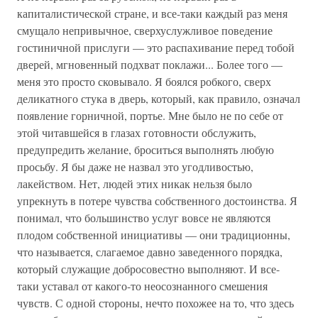
капиталистической стране, и все-таки каждый раз меня
смущало непривычное, сверхуслужливое поведение
гостиничной прислуги — это распахивание перед тобой
дверей, мгновенный подхват поклажи... Более того —
меня это просто сковывало. Я боялся робкого, сверх
деликатного стука в дверь, который, как правило, означал
появление горничной, портье. Мне было не по себе от
этой читавшейся в глазах готовности обслужить,
предупредить желание, броситься выполнять любую
просьбу. Я бы даже не назвал это угодливостью,
лакейством. Нет, людей этих никак нельзя было
упрекнуть в потере чувства собственного достоинства. Я
понимал, что большинство услуг вовсе не являются
плодом собственной инициативы — они традиционны,
что называется, слагаемое давно заведенного порядка,
который служащие добросовестно выполняют. И все-
таки уставал от какого-то неосознанного смешения
чувств. С одной стороны, нечто похожее на то, что здесь