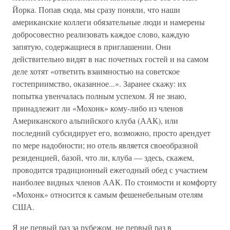
Йорка. Попав сюда, мы сразу поняли, что наши
американские коллеги обязательные люди и намерены
добросовестно реализовать каждое слово, каждую
запятую, содержащиеся в приглашении. Они
действительно видят в нас почетных гостей и на самом
деле хотят «ответить взаимностью на советское
гостеприимство, оказанное...». Заранее скажу: их
попытка увенчалась полным успехом. Я не знаю,
принадлежит ли «Мохонк» кому-либо из членов
Американского альпийского клуба (ААК), или
последний субсидирует его, возможно, просто арендует
по мере надобности; но отель является своеобразной
резиденцией, базой, что ли, клуба — здесь, скажем,
проводится традиционный ежегодный обед с участием
наиболее видных членов ААК. По стоимости и комфорту
«Мохонк» относится к самым фешенебельным отелям
США.
Я не первый раз за рубежом, не первый раз в