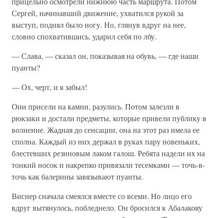
прицельно осмотрели нижнюю часть маршрута. Потом
Сергей, начинавший движение, ухватился рукой за
выступ, поднял было ногу. Но, глянув вдруг на нее,
словно спохватившись, ударил себя по лбу.
— Слава, — сказал он, показывая на обувь, — где наши
пуанты?
— Ох, черт, и я забыл!
Они присели на камни, разулись. Потом залезли в
рюкзаки и достали предметы, которые привели публику в
волнение. Жадная до сенсации, она на этот раз имела ее
сполна. Каждый из них держал в руках пару новеньких,
блестевших резиновым лаком галош. Ребята надели их на
тонкий носок и накрепко привязали тесемками — точь-в-
точь как балерины завязывают пуанты.
Виснер сначала смеялся вместе со всеми. Но лицо его
вдруг вытянулось, побледнело. Он бросился к Абалакову