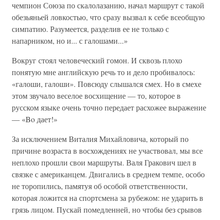
чемпион Союза по скалолазанию, начал маршрут с такой
обезьяньей ловкостью, что сразу вызвал к себе всеобщую
симпатию. Разумеется, разделив ее не только с
напарником, но и... с галошами...»
Вокруг стоял человеческий гомон. И сквозь плохо
понятую мне английскую речь то и дело пробивалось:
«галоши, галоши». Повсюду слышался смех. Но в смехе
этом звучало веселое восхищение — то, которое в
русском языке очень точно передает расхожее выражение
— «Bo дает!»
За исключением Виталия Михайловича, который по
причине возраста в восхождениях не участвовал, мы все
неплохо прошли свои маршруты. Валя Гракович шел в
связке с американцем. Двигались в среднем темпе, особо
не торопились, памятуя об особой ответственности,
которая ложится на спортсмена за рубежом: не ударить в
грязь лицом. Пускай помедленней, но чтобы без срывов