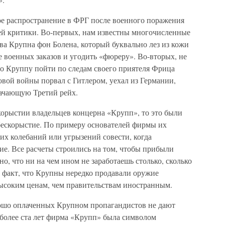
е распространение в ФРГ после военного поражения
ей критики. Во-первых, нам известны многочисленные
ва Крупна фон Болена, который буквально лез из кожи
 военных заказов и угодить «фюреру». Во-вторых, не
ло Круппу пойти по следам своего приятеля Фрица
овой войны порвал с Гитлером, уехал из Германии,
лачающую Третий рейх.
корыстии владельцев концерна «Крупп», то это были
бескорыстие. По примеру основателей фирмы их
х колебаний или угрызений совести, когда
ие. Все расчеты строились на том, чтобы прибыли
но, что ни на чем ином не заработаешь столько, сколько
й факт, что Крупны нередко продавали оружие
высоким ценам, чем правительствам иностранным.
рошо оплаченных Крупном пропагандистов не дают
 более ста лет фирма «Крупп» была символом