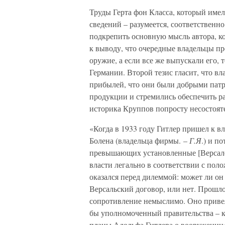
Труды Герта фон Класса, который имел
сведений – разумеется, соответственн
подкрепить основную мысль автора, к
к выводу, что очередные владельцы п
оружие, а если все же выпускали его, 
Германии. Второй тезис гласит, что в
прибылей, что они были добрыми патри
продукции и стремились обеспечить ра
историка Круппов попросту несостояте
«Когда в 1933 году Гитлер пришел к вл
Болена (владельца фирмы. –
Г.Я
.) и п
превышающих установленные [Версал
власти легально в соответствии с по
оказался перед дилеммой: может ли он
Версальский договор, или нет. Прошло
сопротивление немыслимо. Оно привело
бы уполномоченный правительства – к
планы Адольфа Гитлера о вооружении