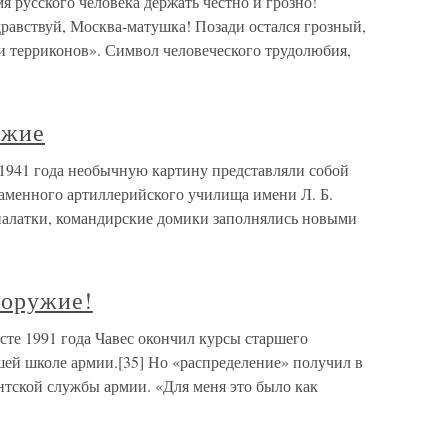
я русского человека держать честно и грозно!
равствуй, Москва-матушка! Позади остался грозный,
и терриконов». Символ человеческого трудолюбия,
ужие
 1941 года необычную картину представляли собой
аменного артиллерийского училища имени Л. Б.
 палатки, командирские домики заполнялись новыми
 оружие!
усте 1991 года Чавес окончил курсы старшего
шей школе армии.[35] Но «распределение» получил в
нтской службы армии. «Для меня это было как