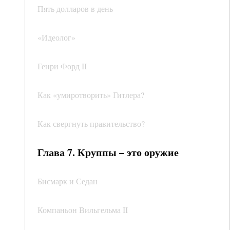
Пять долларов в день
«Идеолог»
Генри Форд II
Как «умиротворить» Гитлера?
Как свергнуть правительство?
Глава 7. Круппы – это оружие
Бисмарк и Седан
Компаньон Вильгельма II