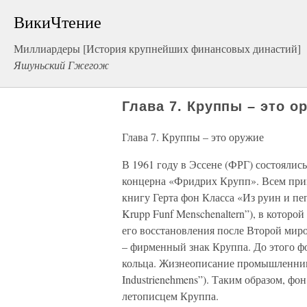
ВикиЧтение
Миллиардеры [История крупнейших финансовых династий]
Яшуньский Гжегож
Глава 7. Круппы – это о
Глава 7. Круппы – это оружие
В 1961 году в Эссене (ФРГ) состоялис
концерна «Фридрих Крупп». Всем при
книгу Герта фон Класса «Из руин и пе
Krupp Funf Menschenaltern”), в которо
его восстановления после Второй мир
– фирменный знак Круппа. До этого ф
кольца. Жизнеописание промышленника» 
Industrienehmens”). Таким образом, ф
летописцем Круппа.