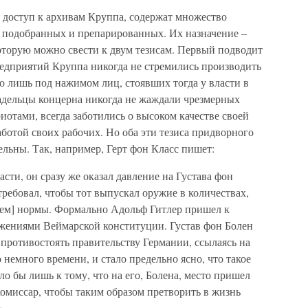
 доступ к архивам Круппа, содержат множество
о подобранных и препарированных. Их назначение –
оторую можно свести к двум тезисам. Первый подводит
редприятий Круппа никогда не стремились производить
то лишь под нажимом лиц, стоявших тогда у власти в
ладельцы концерна никогда не жаждали чрезмерных
отами, всегда заботились о высоком качестве своей
ботой своих рабочих. Но оба эти тезиса придворного
льны. Так, например, Герт фон Класс пишет:
асти, он сразу же оказал давление на Густава фон
отребовал, чтобы тот выпускал оружие в количествах,
ем] нормы. Формально Адольф Гитлер пришел к
ложениями Веймарской конституции. Густав фон Болен
 противостоять правительству Германии, ссылаясь на
 немного времени, и стало предельно ясно, что такое
 бы лишь к тому, что на его, Болена, место пришел
омиссар, чтобы таким образом претворить в жизнь
».