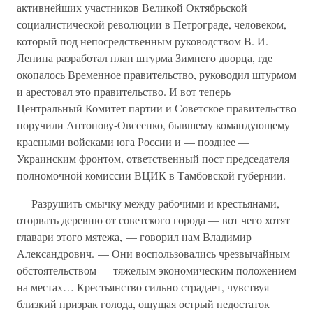
активнейших участников Великой Октябрьской
социалистической революции в Петрограде, человеком,
который под непосредственным руководством В. И.
Ленина разработал план штурма Зимнего дворца, где
окопалось Временное правительство, руководил штурмом
и арестовал это правительство. И вот теперь
Центральный Комитет партии и Советское правительство
поручили Антонову-Овсеенко, бывшему командующему
красными войсками юга России и — позднее —
Украинским фронтом, ответственный пост председателя
полномочной комиссии ВЦИК в Тамбовской губернии.
— Разрушить смычку между рабочими и крестьянами,
оторвать деревню от советского города — вот чего хотят
главари этого мятежа, — говорил нам Владимир
Александрович. — Они воспользовались чрезвычайным
обстоятельством — тяжелым экономическим положением
на местах… Крестьянство сильно страдает, чувствуя
близкий призрак голода, ощущая острый недостаток