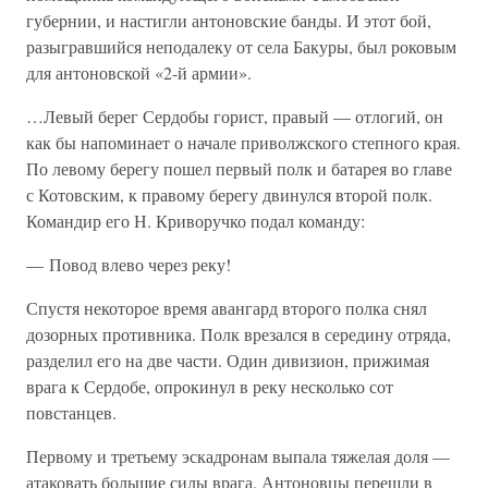
губернии, и настигли антоновские банды. И этот бой,
разыгравшийся неподалеку от села Бакуры, был роковым
для антоновской «2-й армии».
…Левый берег Сердобы горист, правый — отлогий, он
как бы напоминает о начале приволжского степного края.
По левому берегу пошел первый полк и батарея во главе
с Котовским, к правому берегу двинулся второй полк.
Командир его Н. Криворучко подал команду:
— Повод влево через реку!
Спустя некоторое время авангард второго полка снял
дозорных противника. Полк врезался в середину отряда,
разделил его на две части. Один дивизион, прижимая
врага к Сердобе, опрокинул в реку несколько сот
повстанцев.
Первому и третьему эскадронам выпала тяжелая доля —
атаковать большие силы врага. Антоновцы перешли в