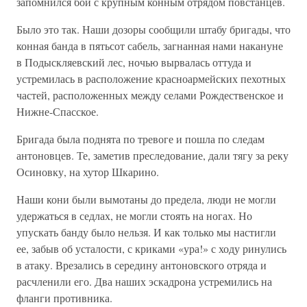
запомнился бой с крупным конным отрядом повстанцев.
Было это так. Наши дозоры сообщили штабу бригады, что
конная банда в пятьсот сабель, загнанная нами накануне
в Подыскляевский лес, ночью вырвалась оттуда и
устремилась в расположение красноармейских пехотных
частей, расположенных между селами Рождественское и
Нижне-Спасское.
Бригада была поднята по тревоге и пошла по следам
антоновцев. Те, заметив преследование, дали тягу за реку
Осиновку, на хутор Шкарино.
Наши кони были вымотаны до предела, люди не могли
удержаться в седлах, не могли стоять на ногах. Но
упускать банду было нельзя. И как только мы настигли
ее, забыв об усталости, с криками «ура!» с ходу ринулись
в атаку. Врезались в середину антоновского отряда и
расчленили его. Два наших эскадрона устремились на
фланги противника.