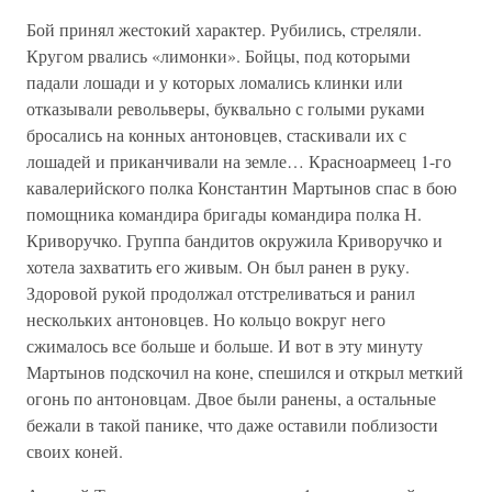
Бой принял жестокий характер. Рубились, стреляли.
Кругом рвались «лимонки». Бойцы, под которыми
падали лошади и у которых ломались клинки или
отказывали револьверы, буквально с голыми руками
бросались на конных антоновцев, стаскивали их с
лошадей и приканчивали на земле… Красноармеец 1-го
кавалерийского полка Константин Мартынов спас в бою
помощника командира бригады командира полка Н.
Криворучко. Группа бандитов окружила Криворучко и
хотела захватить его живым. Он был ранен в руку.
Здоровой рукой продолжал отстреливаться и ранил
нескольких антоновцев. Но кольцо вокруг него
сжималось все больше и больше. И вот в эту минуту
Мартынов подскочил на коне, спешился и открыл меткий
огонь по антоновцам. Двое были ранены, а остальные
бежали в такой панике, что даже оставили поблизости
своих коней.