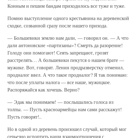
Конным и пешим бандам приходилось все туже и туже.
Помню выступление одного крестьянина на деревенской
сходке, созванной сразу после нашего прихода.
— Большевики землю нам дали, — говорил он. — А что
дали антоновские «партизаны»? Смерть да разорение!
Голоду они помогают! Сеять запрещают, грозят
расстрелять… А большевики пекутся о нашем брате —
мужике. Вот, говорят. Ленин продразверстку отменил,
продналог ввел. А что такое продналог? Я так понимаю:
что после уплаты налога — все наше, мужицкое.
Распоряжайся как хочешь. Верно?
— Эдак мы понимаем! — послышались голоса из
толпы. — Пусть красноармейцы нам сами расскажут!
Пусть говорят!..
Но в одной из деревень произошел случай, который мог
серьезно испортить наши взаимоотношения с