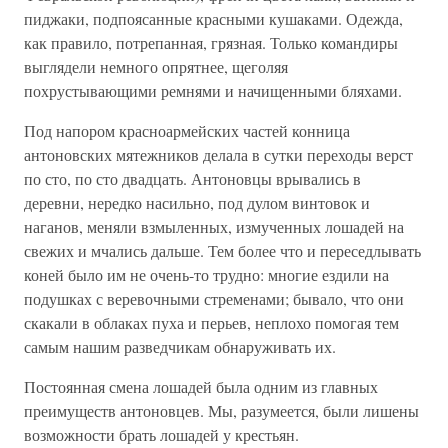
пиджаки, подпоясанные красными кушаками. Одежда,
как правило, потрепанная, грязная. Только командиры
выглядели немного опрятнее, щеголяя
похрустывающими ремнями и начищенными бляхами.
Под напором красноармейских частей конница
антоновских мятежников делала в сутки переходы верст
по сто, по сто двадцать. Антоновцы врывались в
деревни, нередко насильно, под дулом винтовок и
наганов, меняли взмыленных, измученных лошадей на
свежих и мчались дальше. Тем более что и переседлывать
коней было им не очень-то трудно: многие ездили на
подушках с веревочными стременами; бывало, что они
скакали в облаках пуха и перьев, неплохо помогая тем
самым нашим разведчикам обнаруживать их.
Постоянная смена лошадей была одним из главных
преимуществ антоновцев. Мы, разумеется, были лишены
возможности брать лошадей у крестьян.