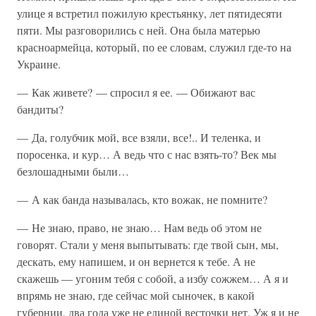
улице я встретил пожилую крестьянку, лет пятидесяти
пяти. Мы разговорились с ней. Она была матерью
красноармейца, который, по ее словам, служил где-то на
Украине.
— Как живете? — спросил я ее. — Обижают вас
бандиты?
— Да, голубчик мой, все взяли, все!.. И теленка, и
поросенка, и кур… А ведь что с нас взять-то? Век мы
безлошадными были…
— А как банда называлась, кто вожак, не помните?
— Не знаю, право, не знаю… Нам ведь об этом не
говорят. Стали у меня выпытывать: где твой сын, мы,
дескать, ему напишем, и он вернется к тебе. А не
скажешь — угоним тебя с собой, а избу сожжем… А я и
впрямь не знаю, где сейчас мой сыночек, в какой
губернии, два года уже не единой весточки нет. Уж я и не