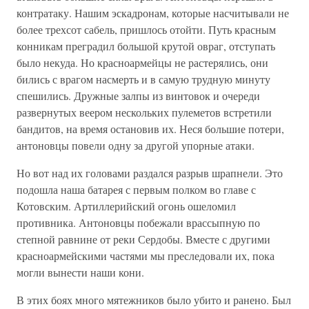
контратаку. Нашим эскадронам, которые насчитывали не
более трехсот сабель, пришлось отойти. Путь красным
конникам преградил большой крутой овраг, отступать
было некуда. Но красноармейцы не растерялись, они
бились с врагом насмерть и в самую трудную минуту
спешились. Дружные залпы из винтовок и очереди
развернутых веером нескольких пулеметов встретили
бандитов, на время остановив их. Неся большие потери,
антоновцы повели одну за другой упорные атаки.
Но вот над их головами раздался разрыв шрапнели. Это
подошла наша батарея с первым полком во главе с
Котовским. Артиллерийский огонь ошеломил
противника. Антоновцы побежали врассыпную по
степной равнине от реки Сердобы. Вместе с другими
красноармейскими частями мы преследовали их, пока
могли вынести наши кони.
В этих боях много мятежников было убито и ранено. Был