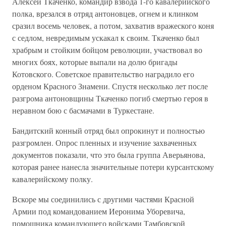
Алексей Ткаченко, командир взвода 1-го кавалерийского
полка, врезался в отряд антоновцев, огнем и клинком
сразил восемь человек, а потом, захватив вражеского коня
с седлом, невредимым ускакал к своим. Ткаченко был
храбрым и стойким бойцом революции, участвовал во
многих боях, которые выпали на долю бригады
Котовского. Советское правительство наградило его
орденом Красного Знамени. Спустя несколько лет после
разгрома антоновщины Ткаченко погиб смертью героя в
неравном бою с басмачами в Туркестане.
Бандитский конный отряд был опрокинут и полностью
разгромлен. Опрос пленных и изучение захваченных
документов показали, что это была группа Аверьянова,
которая ранее нанесла значительные потери курсантскому
кавалерийскому полку.
Вскоре мы соединились с другими частями Красной
Армии под командованием Иеронима Уборевича,
помощника командующего войсками Тамбовской