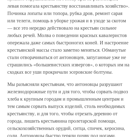
левая помогала крестьянству восстанавливать хозяйство».
Починка лопаты или топора, рубка дров, ремонт сарая
или телеги, помощь в уборке урожая и в уходе за скотом
— все это нередко действовало на крестьян сильнее
любых речей. Молва о поведении красных кавалеристов
опережала даже самых быстроногих коней. И настроение
крестьянской массы стало заметно меняться. Обманутые
стали отворачиваться от антоновцев, запуганные уже не
страшились «большевистских извергов», о которых им на
сходках все уши прокричали эсеровские болтуны.
Мы разъясняли крестьянам, что антоновцы разрушают
железнодорожные пути и для того, чтобы сорвать подвоз
хлеба к крупным городам и промышленным центрам и
тем самым сорвать выпуск изделий, столь необходимых
крестьянству, и для того, чтобы отрезать деревню от
города, лишить крестьянина пролетарской помощи,
сельскохозяйственных орудий, ситца, спичек, керосина,
соли. Антоновцы быстро теряли почву под ногами.