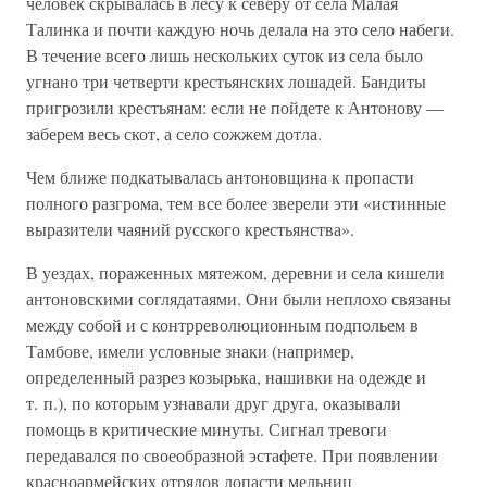
человек скрывалась в лесу к северу от села Малая
Талинка и почти каждую ночь делала на это село набеги.
В течение всего лишь нескольких суток из села было
угнано три четверти крестьянских лошадей. Бандиты
пригрозили крестьянам: если не пойдете к Антонову —
заберем весь скот, а село сожжем дотла.
Чем ближе подкатывалась антоновщина к пропасти
полного разгрома, тем все более зверели эти «истинные
выразители чаяний русского крестьянства».
В уездах, пораженных мятежом, деревни и села кишели
антоновскими соглядатаями. Они были неплохо связаны
между собой и с контрреволюционным подпольем в
Тамбове, имели условные знаки (например,
определенный разрез козырька, нашивки на одежде и
т. п.), по которым узнавали друг друга, оказывали
помощь в критические минуты. Сигнал тревоги
передавался по своеобразной эстафете. При появлении
красноармейских отрядов лопасти мельниц