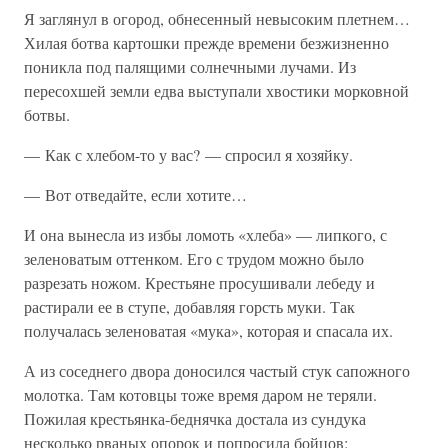
Я заглянул в огород, обнесенный невысоким плетнем…
Хилая ботва картошки прежде времени безжизненно
поникла под палящими солнечными лучами. Из
пересохшей земли едва выступали хвостики морковной
ботвы.
— Как с хлебом-то у вас? — спросил я хозяйку.
— Вот отведайте, если хотите…
И она вынесла из избы ломоть «хлеба» — липкого, с
зеленоватым оттенком. Его с трудом можно было
разрезать ножом. Крестьяне просушивали лебеду и
растирали ее в ступе, добавляя горсть муки. Так
получалась зеленоватая «мука», которая и спасала их.
А из соседнего двора доносился частый стук сапожного
молотка. Там котовцы тоже время даром не теряли.
Пожилая крестьянка-беднячка достала из сундука
несколько рваных опорок и попросила бойцов: