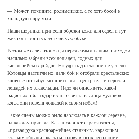
— Может, почините, родименькие, а то хоть босой в
холодную пору ходи…
Наши шорники принесли обрезки кожи для седел и тут
же стали чинить крестьянскую обувь.
В этом же селе антоновцы перед самым нашим приходом
насильно забрали всех лошадей, годных для
кавалерийских рейдов. Но удрать далеко они не успели.
Котовцы настигли их, дали бой и отобрали крестьянских
коней. Этот табун мы пригнали в центр села и вернули
лошадей их владельцам. Надо ли описывать, какой
радостью и благодарностью светились лица мужиков,
когда они повели лошадей к своим избам!
Такие сцены можно было наблюдать в каждой деревне,
на каждом привале. Как писали в то время газеты,
«правая рука красноармейцев стальным, карающим
кулаком обрушивалась на голову врагов революции,