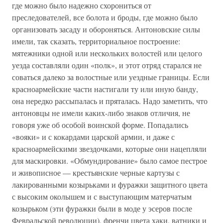
где можно было надежно схорониться от
преследователей, все болота и броды, где можно было
организовать засаду и обороняться. Антоновские силы
имели, так сказать, территориальное построение:
мятежники одной или нескольких волостей или целого
уезда составляли один «полк», и этот отряд старался не
соваться далеко за волостные или уездные границы. Если
красноармейские части настигали ту или иную банду,
она нередко рассыпалась и пряталась. Надо заметить, что
антоновцы не имели каких-либо знаков отличия, не
говоря уже об особой воинской форме. Попадались
«вояки» и с кокардами царской армии, и даже с
красноармейскими звездочками, которые они нацепляли
для маскировки. «Обмундирование» было самое пестрое
и живописное — крестьянские черные картузы с
лакированными козырьками и фуражки защитного цвета
с высоким околышем и с выступающим матерчатым
козырьком (эти фуражки были в моде у эсеров после
Февральской революции), френчи цвета хаки, ватники и