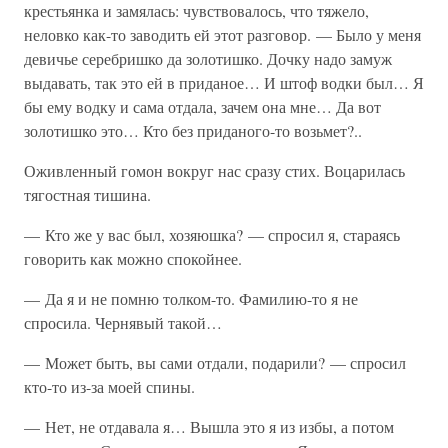
крестьянка и замялась: чувствовалось, что тяжело,
неловко как-то заводить ей этот разговор. — Было у меня
девичье серебришко да золотишко. Дочку надо замуж
выдавать, так это ей в приданое… И штоф водки был… Я
бы ему водку и сама отдала, зачем она мне… Да вот
золотишко это… Кто без приданого-то возьмет?..
Оживленный гомон вокруг нас сразу стих. Воцарилась
тягостная тишина.
— Кто же у вас был, хозяюшка? — спросил я, стараясь
говорить как можно спокойнее.
— Да я и не помню толком-то. Фамилию-то я не
спросила. Чернявый такой…
— Может быть, вы сами отдали, подарили? — спросил
кто-то из-за моей спины.
— Нет, не отдавала я… Вышла это я из избы, а потом