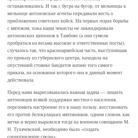
останавливались. И так с бугра на бугор, от мельницы к
мельнице антоновские агенты передавали весть о
приближении советских войск. На первых порах борьбы
с мятежом, пока наши чекисты не ликвидировали
антоновских шпионов в Тамбове (а они сумели
пробраться на весьма высокие и ответственные посты),
случалось так, что красноармейская часть, выступившая
по приказу из губернского центра, находила на
опустевшей стоянке бандитов копию того самого
приказа, на основании которого она в данный момент
действовала.
Перед нами вырисовывалась важная задача — лишить
антоновцев всякой поддержки местного населения,
переломить настроение его в нашу пользу, восстановить
его против белокулацких мятежников, одним словом, как
метко и верно выразился тогда на военном совещании М.
Н. Тухачевский, необходимо было «создать
сопротивление среды».