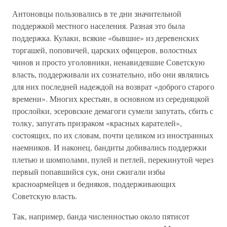
Антоновцы пользовались в те дни значительной
поддержкой местного населения. Разная это была
поддержка. Кулаки, всякие «бывшие» из деревенских
торгашей, поповичей, царских офицеров, волостных
чинов и просто уголовники, ненавидевшие Советскую
власть, поддерживали их сознательно, ибо они являлись
для них последней надеждой на возврат «доброго старого
времени». Многих крестьян, в основном из середняцкой
прослойки, эсеровские демагоги сумели запутать, сбить с
толку, запугать призраком «красных карателей»,
состоящих, по их словам, почти целиком из иностранных
наемников. И наконец, бандиты добивались поддержки
плетью и шомполами, пулей и петлей, перекинутой через
первый попавшийся сук, они сжигали избы
красноармейцев и бедняков, поддерживающих
Советскую власть.
Так, например, банда численностью около пятисот