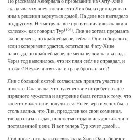
По рассказам Хейердала о пребывании на Фату-Хиве
складывается впечатление, что Лив была единодушна с
ним в решении вернуться домой. На деле все выглядело
по-другому. Несмотря на все препятствия или «палки в
{196}
колесах», как говорил Тур
, Лив не хотела прерывать
эксперимент, по крайней мере, сейчас. Они собирались,
если эксперимент удастся, остаться на Фату-Хиве
навсегда, по крайней мере, не меньше, чем на два года.
Через год выяснилось, что их план себя не оправдал, и
что же? Неужели взять да и сразу бросить все?!
Лив с большой охотой согласилась принять участие в
проекте. Она знала, что путешествие потребует от нее
изрядного мужества и внутренне была готова к тому, что
кое-что может и не получиться. Но ее вера в успех была
столь велика, что Лив, преодолев все свои сомнения,
твердо сказала «да», полностью отдавшись достижению
поставленной цели. И вот теперь Тур хочет домой…
Лив после того, как излечилась на Хива-Оа от болезни,