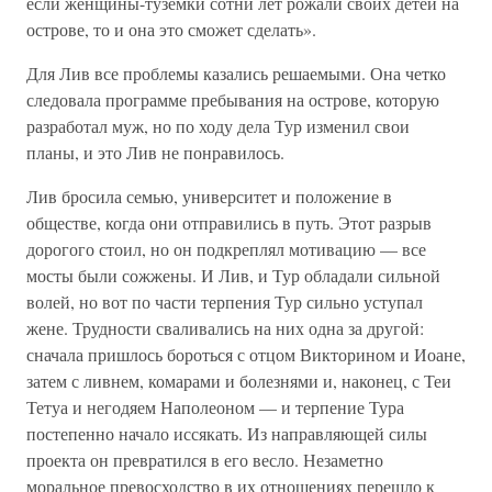
если женщины-туземки сотни лет рожали своих детей на
острове, то и она это сможет сделать».
Для Лив все проблемы казались решаемыми. Она четко
следовала программе пребывания на острове, которую
разработал муж, но по ходу дела Тур изменил свои
планы, и это Лив не понравилось.
Лив бросила семью, университет и положение в
обществе, когда они отправились в путь. Этот разрыв
дорогого стоил, но он подкреплял мотивацию — все
мосты были сожжены. И Лив, и Тур обладали сильной
волей, но вот по части терпения Тур сильно уступал
жене. Трудности сваливались на них одна за другой:
сначала пришлось бороться с отцом Викторином и Иоане,
затем с ливнем, комарами и болезнями и, наконец, с Теи
Тетуа и негодяем Наполеоном — и терпение Тура
постепенно начало иссякать. Из направляющей силы
проекта он превратился в его весло. Незаметно
моральное превосходство в их отношениях перешло к