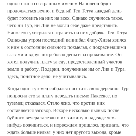
одного типа со странным именем Наполеон будет
продолжаться вечно, и бедный Теи Тетуа каждый день
будет готовить на них на всех. Однако случилось такое,
чего ни Тур, ни Лив не могли себе даже представить.
Наполеон ухитрился натравить на них добряка Теи Тетуа.
Однажды утром последний каннибал Фату-Хивы явился
к ним в состоянии сильного похмелья, с покрасневшими
глазами и вдруг потребовал деньги за проживание. Он
хотел получить плату за еду, предоставленный участок
земли и работу. Подарки, полученные им от Лив и Тура,
здесь, понятное дело, не учитывались.
Когда один туземец собрался посетить свою деревню, Тур
попросил его за плату передать письмо Пакеекее, но
туземец отказался. Стало ясно, что против них
составляется заговор. Вскоре несколько пьяных после
буйного вечера залезли в их хижину в надежде чем-
нибудь поживиться, и норвежцам пришлось признать, что
ждать больше нельзя: у них нет другого выхода, кроме