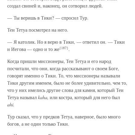
создал свиней и, наконец, он сотворил людей.
— Ты веришь в Тики? — спросил Тур.
Теи Тетуа посмотрел на него.
— Я католик. Но я верю в Тики, — ответил он. — Тики
{187}
и Иегова — одно и то же
.
Когда пришли миссионеры, Теи Тетуа и его народ
посчитали, что они, когда рассказывают о своем Боге,
говорят именно о Тики. То, что миссионеры называли
Тики другим именем, было не более удивительно, чем то,
что у них имелись другие слова для камня, который Теи
Тетуа называл
kaha,
или костра, который для него был
ahi.
Тур сказал, что у предков Тетуа, наверное, было много
богов, а не один только Тики.