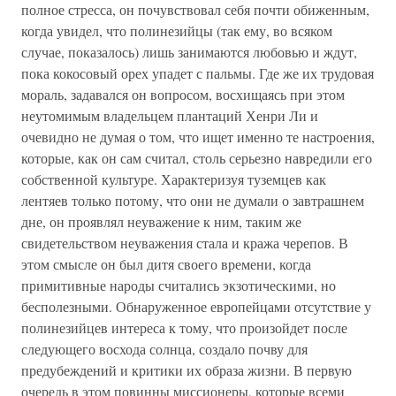
полное стресса, он почувствовал себя почти обиженным,
когда увидел, что полинезийцы (так ему, во всяком
случае, показалось) лишь занимаются любовью и ждут,
пока кокосовый орех упадет с пальмы. Где же их трудовая
мораль, задавался он вопросом, восхищаясь при этом
неутомимым владельцем плантаций Хенри Ли и
очевидно не думая о том, что ищет именно те настроения,
которые, как он сам считал, столь серьезно навредили его
собственной культуре. Характеризуя туземцев как
лентяев только потому, что они не думали о завтрашнем
дне, он проявлял неуважение к ним, таким же
свидетельством неуважения стала и кража черепов. В
этом смысле он был дитя своего времени, когда
примитивные народы считались экзотическими, но
бесполезными. Обнаруженное европейцами отсутствие у
полинезийцев интереса к тому, что произойдет после
следующего восхода солнца, создало почву для
предубеждений и критики их образа жизни. В первую
очередь в этом повинны миссионеры, которые всеми