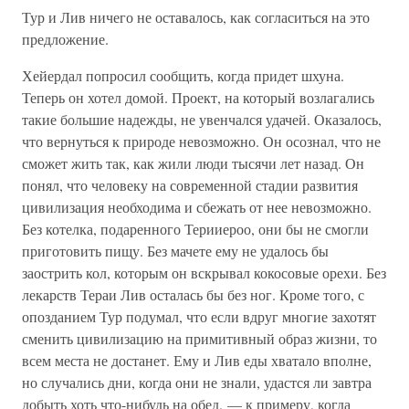
Тур и Лив ничего не оставалось, как согласиться на это
предложение.
Хейердал попросил сообщить, когда придет шхуна.
Теперь он хотел домой. Проект, на который возлагались
такие большие надежды, не увенчался удачей. Оказалось,
что вернуться к природе невозможно. Он осознал, что не
сможет жить так, как жили люди тысячи лет назад. Он
понял, что человеку на современной стадии развития
цивилизация необходима и сбежать от нее невозможно.
Без котелка, подаренного Терииероо, они бы не смогли
приготовить пищу. Без мачете ему не удалось бы
заострить кол, которым он вскрывал кокосовые орехи. Без
лекарств Тераи Лив осталась бы без ног. Кроме того, с
опозданием Тур подумал, что если вдруг многие захотят
сменить цивилизацию на примитивный образ жизни, то
всем места не достанет. Ему и Лив еды хватало вполне,
но случались дни, когда они не знали, удастся ли завтра
добыть хоть что-нибудь на обед, — к примеру, когда