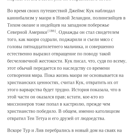
Во время своих путешествий Джеймс Кук наблюдал
каннибализм у маори в Новой Зеландии, полинезийцев в
Тихом океане и индейцев на западном побережье
{186}
Северной Америки
. Однажды он стал свидетелем
того, как маори содрали, поджарили и съели мясо с
головы пятнадцатилетнего мальчика, и совершенно
естественно выразил отвращение по поводу такой
бесчеловечной жестокости. Кук писал, что, судя по всему,
этот обычай передается по наследству со времени
сотворения мира. Пока жизнь маори не основывается на
христианских ценностях, считал Кук, отвратить их от
этого варварства будет трудно. История показала, что в
этой части он оказался прав; кстати, кое-кто из
миссионеров тоже попал в кастрюлю, прежде чем
христианство победило. В общем, именно католицизм
отвратил Теи Тетуа и его друзей от людоедства.
Вскоре Тур и Лив перебрались в новый дом на сваях на