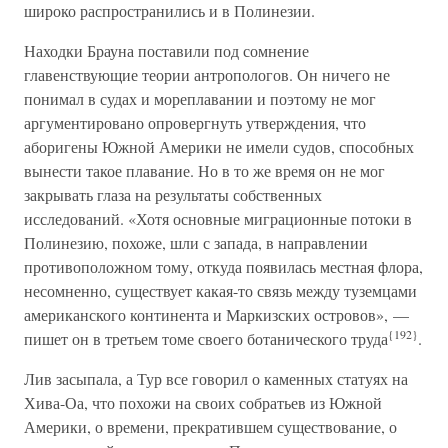
широко распространились и в Полинезии.
Находки Брауна поставили под сомнение
главенствующие теории антропологов. Он ничего не
понимал в судах и мореплавании и поэтому не мог
аргументировано опровергнуть утверждения, что
аборигены Южной Америки не имели судов, способных
вынести такое плавание. Но в то же время он не мог
закрывать глаза на результаты собственных
исследований. «Хотя основные миграционные потоки в
Полинезию, похоже, шли с запада, в направлении
противоположном тому, откуда появилась местная флора,
несомненно, существует какая-то связь между туземцами
американского континента и Маркизских островов», —
{192}
пишет он в третьем томе своего ботанического труда
.
Лив засыпала, а Тур все говорил о каменных статуях на
Хива-Оа, что похожи на своих собратьев из Южной
Америки, о времени, прекратившем существование, о