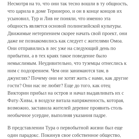
Несмотря на то, что они так тесно вошли в ту общность,
что царила в доме Терииероо, и он в конце концов их
усыновил, Тур и Лив не поняли, что именно эта
общность является основой полинезийской культуры.
Движимые нетерпением скорее начать свой проект, они
даже не познакомились как следует с жителями Омоа.
Они отправились в лес уже на следующий день по
прибытии, а в тех краях такое поведение было
немыслимым. Неудивительно, что туземцы отнеслись к
ним с подозрением. Чем они занимаются там, в
джунглях? Почему они не хотят жить с нами, как другие
гости? Они нас не любят? Еще до того, как отец
Викторин прибыл на остров и начал выдавливать их с
Фату-Хивы, в воздухе витала напряженность, которая,
возможно, заставила жителей деревне проявить столь
необычное усердие, выполняя указания падре.
В представлении Тура о первобытной жизни был еще
один парадокс. Покинув свое собственное общество,