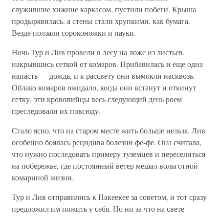
служившие хижине каркасом, пустили побеги. Крыша
продырявилась, а стены стали хрупкими, как бумага.
Везде ползали сороконожки и пауки.
Ночь Тур и Лив провели в лесу на ложе из листьев,
накрывшись сеткой от комаров. Прибавилась и еще одна
напасть — дождь, и к рассвету они вымокли насквозь.
Облако комаров ожидало, когда они встанут и откинут
сетку, эти кровопийцы весь следующий день роем
преследовали их повсюду.
Стало ясно, что на старом месте жить больше нельзя. Лив
особенно боялась рецидива болезни фе-фе. Она считала,
что нужно последовать примеру туземцев и переселиться
на побережье, где постоянный ветер мешал вольготной
комариной жизни.
Тур и Лив отправились к Пакеекее за советом, и тот сразу
предложил им пожить у себя. Но ни за что на свете