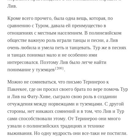
Лив.
Кроме всего прочего, была одна вещь, которая, по
сравнению с Туром, давала ей преимущество в
отношениях с местным населением. В полинезийском
обществе важную роль играли танцы и песни, а Лив
очень любила и умела петь и танцевать. Тур же в песнях
и танцах понимал мало и не особенно ими
интересовался. Поэтому Лив было легче найти
{200}
понимание у туземцев
.
Можно не сомневаться, что письмо Терииероо к
Пакеекее, где он просил своего брата по вере помочь Тур
и Лив на Фату-Хиве, сыграло свою роль в создании
отчуждения между норвежцами и туземцами. С другой
стороны, нет никаких сомнений и в том, что Лив и Тур
сами способствовали этому. От Терииероо они много
узнали о полинезийских традициях и технике
выживания. Но одну мудрость они все-таки не постигли.