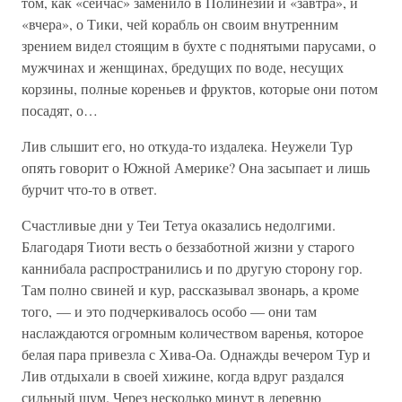
том, как «сейчас» заменило в Полинезии и «завтра», и
«вчера», о Тики, чей корабль он своим внутренним
зрением видел стоящим в бухте с поднятыми парусами, о
мужчинах и женщинах, бредущих по воде, несущих
корзины, полные кореньев и фруктов, которые они потом
посадят, о…
Лив слышит его, но откуда-то издалека. Неужели Тур
опять говорит о Южной Америке? Она засыпает и лишь
бурчит что-то в ответ.
Счастливые дни у Теи Тетуа оказались недолгими.
Благодаря Тиоти весть о беззаботной жизни у старого
каннибала распространились и по другую сторону гор.
Там полно свиней и кур, рассказывал звонарь, а кроме
того, — и это подчеркивалось особо — они там
наслаждаются огромным количеством варенья, которое
белая пара привезла с Хива-Оа. Однажды вечером Тур и
Лив отдыхали в своей хижине, когда вдруг раздался
сильный шум. Через несколько минут в деревню