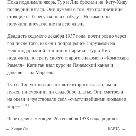
Пока поднимали якорь, Тур и Лив бросили на Фату-Хиву
последний взгляд. Они думали о том, что полинезийцы,
стоящие на берегу скоро их забудут. Но сами они
получили впечатление на всю жизнь.
Двадцать седьмого декабря 1937 года, почти ровно через
год после того, как они попрощались с друзьями на
железнодорожной станции в Ларвике, Тур и Лив
поднялись по трапу своего старого знакомого «Комиссара
Рамеля». Капитан взял курс на Панамский канал и
дальше — на Марсель.
Тур и Лив устроились в каюте второго класса, им не
нужен ни смокинг, ни свадебное платье. Они смотрели
на океан и чувствовали себя «счастливейшими людьми в
{201}
мире»
!
Через девять месяцев, 26 сентября 1938 года, родился
маленький Тур. Природа сделала свое дело.
←
→
Хенри Ли
КАРТА