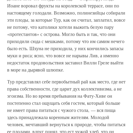
Иоане воровал фрукты на королевской террасе, они по
настоящему голодали. Возможно, полинезийцы собирали
эти плоды, за которые Тур, как он считал, заплатил, вовсе
не потому, что католики хотели выжить белую пару
«протестантов» с острова. Могло быть и так, что они
приходили сюда с мешками, потому что им самим нечего
было есть. Шхуна не приходила, у них кончились запасы
муки и риса; ясно, что вовсе не нарывы Лив, а именно
недостаток продовольствия заставил Вилли Греле выйти
в море на дырявой шлюпке.
Тур представлял себе первобытный рай как место, где нет
права собственности, где царит дух коллективизма, а не
эгоизма. Но во время пребывания на Фату-Хиве он
постепенно стал ощущать себя гостем, который больше
не имеет права питаться с чужого стола, — вся пища
здесь принадлежала коренным жителям. Молодой
человек, мечтавший вернуться к природе, чтобы питаться
ее плодами, вдруг понял, что ест чужой хлеб, что он