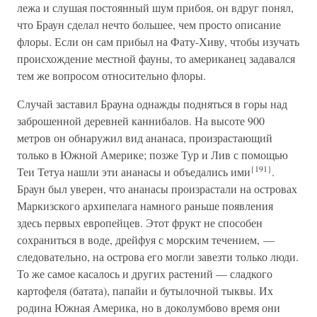
лежа и слушая постоянный шум прибоя, он вдруг понял,
что Браун сделал нечто большее, чем просто описание
флоры. Если он сам прибыл на Фату-Хиву, чтобы изучать
происхождение местной фауны, то американец задавался
тем же вопросом относительно флоры.
Случай заставил Брауна однажды подняться в горы над
заброшенной деревней каннибалов. На высоте 900
метров он обнаружил вид ананаса, произрастающий
только в Южной Америке; позже Тур и Лив с помощью
{191}
Теи Тетуа нашли эти ананасы и объедались ими
.
Браун был уверен, что ананасы произрастали на островах
Маркизского архипелага намного раньше появления
здесь первых европейцев. Этот фрукт не способен
сохраниться в воде, дрейфуя с морским течением, —
следовательно, на острова его могли завезти только люди.
То же самое касалось и других растений — сладкого
картофеля (батата), папайи и бутылочной тыквы. Их
родина Южная Америка, но в доколумбово время они