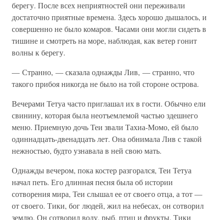
берегу. После всех неприятностей они переживали
достаточно приятные времена. Здесь хорошо дышалось, и
совершенно не было комаров. Часами они могли сидеть в
тишине и смотреть на море, наблюдая, как ветер гонит
волны к берегу.
— Странно, — сказала однажды Лив, — странно, что
такого прибоя никогда не было на той стороне острова.
Вечерами Тетуа часто приглашал их в гости. Обычно ели
свинину, которая была неотъемлемой частью здешнего
меню. Приемную дочь Теи звали Тахиа-Момо, ей было
одиннадцать-двенадцать лет. Она обнимала Лив с такой
нежностью, будто узнавала в ней свою мать.
Однажды вечером, пока костер разгорался, Теи Тетуа
начал петь. Его длинная песня была об истории
сотворения мира, Теи слышал ее от своего отца, а тот —
от своего. Тики, бог людей, жил на небесах, он сотворил
землю. Он сотворил воду, рыб, птиц и фрукты. Тики