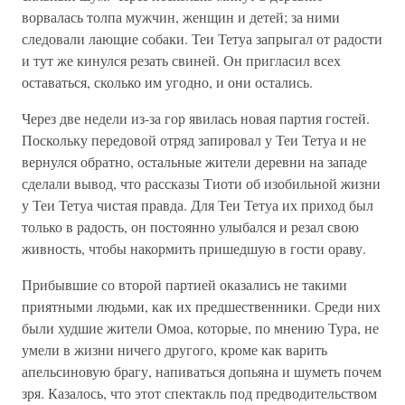
ворвалась толпа мужчин, женщин и детей; за ними
следовали лающие собаки. Теи Тетуа запрыгал от радости
и тут же кинулся резать свиней. Он пригласил всех
оставаться, сколько им угодно, и они остались.
Через две недели из-за гор явилась новая партия гостей.
Поскольку передовой отряд запировал у Теи Тетуа и не
вернулся обратно, остальные жители деревни на западе
сделали вывод, что рассказы Тиоти об изобильной жизни
у Теи Тетуа чистая правда. Для Теи Тетуа их приход был
только в радость, он постоянно улыбался и резал свою
живность, чтобы накормить пришедшую в гости ораву.
Прибывшие со второй партией оказались не такими
приятными людьми, как их предшественники. Среди них
были худшие жители Омоа, которые, по мнению Тура, не
умели в жизни ничего другого, кроме как варить
апельсиновую брагу, напиваться допьяна и шуметь почем
зря. Казалось, что этот спектакль под предводительством