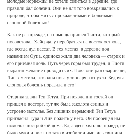
молодые норвежцы не хотели селиться в деревне, где
правили бал болезни. Они не для того возвращались к
природе, чтобы жить с прокаженными и больными
слоновой болезнью!
Как не раз прежде, на помощь пришел Тиоти, который
посоветовал Хейердалу перебраться на восток острова,
где всегда дул пассат. В тех местах, в деревне под
названием Оуиа, одиноко жили два человека — старик и
его приемная дочь. Путь через горы был труден, и Тиоти
выразил желание проводить их. Пока они разговаривали,
Лив заметила, что одна нога у звонаря распухла. Бедняга,
слоновая болезнь поразила и его!
Старика звали Теи Тетуа. При появлении гостей он
пришел в восторг, тут же была заколота свинья и
устроено застолье. Без лишних церемоний Теи Тетуа
пригласил Тура и Лив пожить у него. Он пообещал им
помочь с постройкой дома. Еды здесь хватало; правда, не
было муки и риса, но зато в изобилии имелись свинина,