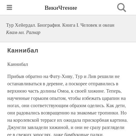
ВикиЧтение
Тур Хейердал. Биография. Книга I. Человек и океан
Квам-мл. Рагнар
Каннибал
Каннибал
Прибыв обратно на Фату-Хиву, Тур и Лив решили не
останавливаться в деревне, а поскорее отправились в
верхнюю часть долины Омоа, к своей хижине. Теперь,
наученные горьким опытом, чтобы избежать царапин на
ногах, они соответствующим образом оделись. Как дети,
они радовались возвращению на знакомые тропинки. Но
на королевской террасе их ожидала прискорбная картина.
Джунгли завладели хижиной, и они не сразу разглядели
ее в свежих зарослях, даже бамбуковые палки,