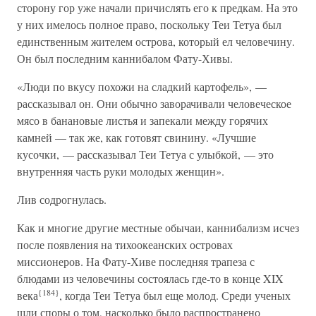
сторону гор уже начали причислять его к предкам. На это
у них имелось полное право, поскольку Теи Тетуа был
единственным жителем острова, который ел человечину.
Он был последним каннибалом Фату-Хивы.
«Люди по вкусу похожи на сладкий картофель», —
рассказывал он. Они обычно заворачивали человеческое
мясо в банановые листья и запекали между горячих
камней — так же, как готовят свинину. «Лучшие
кусочки, — рассказывал Теи Тетуа с улыбкой, — это
внутренняя часть руки молодых женщин».
Лив содрогнулась.
Как и многие другие местные обычаи, каннибализм исчез
после появления на тихоокеанских островах
миссионеров. На Фату-Хиве последняя трапеза с
блюдами из человечины состоялась где-то в конце XIX
{184}
века
, когда Теи Тетуа был еще молод. Среди ученых
шли споры о том, насколько было распространено