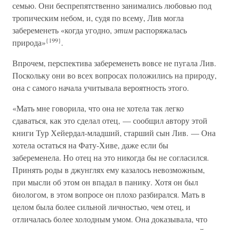
семью. Они беспрепятственно занимались любовью под
тропическим небом, и, судя по всему, Лив могла
забеременеть «когда угодно,
этим
распоряжалась
{199}
природа»
.
Впрочем, перспектива забеременеть вовсе не пугала Лив.
Поскольку они во всех вопросах положились на природу,
она с самого начала учитывала вероятность этого.
«Мать мне говорила, что она не хотела так легко
сдаваться, как это сделал отец, — сообщил автору этой
книги Тур Хейердал-младший, старший сын Лив. — Она
хотела остаться на Фату-Хиве, даже если бы
забеременела. Но отец на это никогда бы не согласился.
Принять роды в джунглях ему казалось невозможным,
при мысли об этом он впадал в панику. Хотя он был
биологом, в этом вопросе он плохо разбирался. Мать в
целом была более сильной личностью, чем отец, и
отличалась более холодным умом. Она доказывала, что