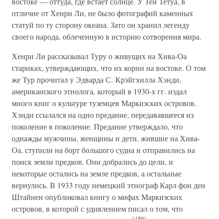
востоке — оттуда, где встает солнце. У Теи Тетуа, в
отличие от Хенри Ли, не было фотографий каменных
статуй по ту сторону океана. Зато он хранил легенду
своего народа, облеченную в историю сотворения мира.
Хенри Ли рассказывал Туру о живущих на Хива-Оа
стариках, утверждающих, что их корни на востоке. О том
же Тур прочитал у Эдварда С. Крэйгхилла Хэнди,
американского этнолога, который в 1930-х гг. издал
много книг о культуре туземцев Маркизских островов.
Хэнди ссылался на одно предание, передававшееся из
поколение в поколение. Предание утверждало, что
однажды мужчины, женщины и дети, жившие на Хива-
Оа, ступили на борт большого судна и отправились на
поиск земли предков. Они добрались до цели, и
некоторые остались на земле предков, а остальные
вернулись. В 1933 году немецкий этнограф Карл фон ден
Штайнен опубликовал книгу о мифах Маркизских
островов, в которой с удивлением писал о том, что
{189}