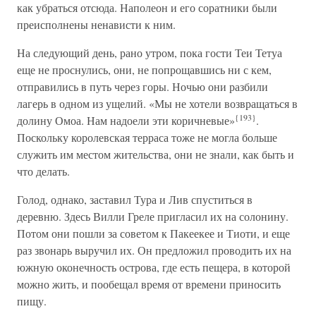
как убраться отсюда. Наполеон и его соратники были
преисполнены ненависти к ним.
На следующий день, рано утром, пока гости Теи Тетуа
еще не проснулись, они, не попрощавшись ни с кем,
отправились в путь через горы. Ночью они разбили
лагерь в одном из ущелий. «Мы не хотели возвращаться в
{193}
долину Омоа. Нам надоели эти коричневые»
.
Поскольку королевская терраса тоже не могла больше
служить им местом жительства, они не знали, как быть и
что делать.
Голод, однако, заставил Тура и Лив спуститься в
деревню. Здесь Вилли Греле пригласил их на солонину.
Потом они пошли за советом к Пакеекее и Тиоти, и еще
раз звонарь выручил их. Он предложил проводить их на
южную оконечность острова, где есть пещера, в которой
можно жить, и пообещал время от времени приносить
пищу.