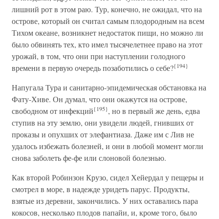
лишний рот в этом раю. Тур, конечно, не ожидал, что на
острове, который он считал самым плодородным на всем
Тихом океане, возникнет недостаток пищи, но можно ли
было обвинять тех, кто имел тысячелетнее право на этот
урожай, в том, что они при наступлении голодного
{194}
времени в первую очередь позаботились о себе?
Напугала Тура и санитарно-эпидемическая обстановка на
Фату-Хиве. Он думал, что они окажутся на острове,
{195}
свободном от инфекций
, но в первый же день, едва
ступив на эту землю, они увидели людей, гнивших от
проказы и опухших от элефантиаза. Даже им с Лив не
удалось избежать болезней, и они в любой момент могли
снова заболеть фе-фе или слоновой болезнью.
Как второй Робинзон Крузо, сидел Хейердал у пещеры и
смотрел в море, в надежде уридеть парус. Продукты,
взятые из деревни, закончились. У них оставались пара
кокосов, несколько плодов папайи, и, кроме того, было