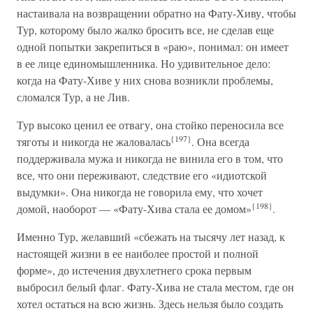
настаивала на возвращении обратно на Фату-Хиву, чтобы
Тур, которому было жалко бросить все, не сделав еще
одной попытки закрепиться в «раю», понимал: он имеет
в ее лице единомышленника. Но удивительное дело:
когда на Фату-Хиве у них снова возникли проблемы,
сломался Тур, а не Лив.
Тур высоко ценил ее отвагу, она стойко переносила все
{197}
тяготы и никогда не жаловалась
. Она всегда
поддерживала мужа и никогда не винила его в том, что
все, что они переживают, следствие его «идиотской
выдумки». Она никогда не говорила ему, что хочет
{198}
домой, наоборот — «Фату-Хива стала ее домом»
.
Именно Тур, желавший «сбежать на тысячу лет назад, к
настоящей жизни в ее наиболее простой и полной
форме», до истечения двухлетнего срока первым
выбросил белый флаг. Фату-Хива не стала местом, где он
хотел остаться на всю жизнь. Здесь нельзя было создать