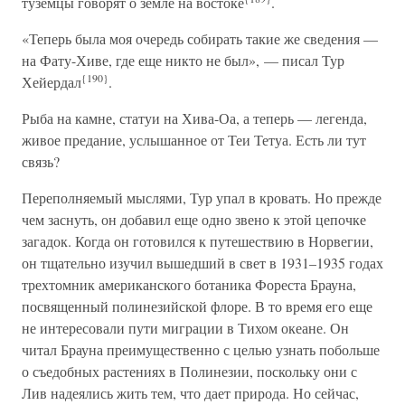
туземцы говорят о земле на востоке
.
«Теперь была моя очередь собирать такие же сведения —
на Фату-Хиве, где еще никто не был», — писал Тур
{190}
Хейердал
.
Рыба на камне, статуи на Хива-Оа, а теперь — легенда,
живое предание, услышанное от Теи Тетуа. Есть ли тут
связь?
Переполняемый мыслями, Тур упал в кровать. Но прежде
чем заснуть, он добавил еще одно звено к этой цепочке
загадок. Когда он готовился к путешествию в Норвегии,
он тщательно изучил вышедший в свет в 1931–1935 годах
трехтомник американского ботаника Фореста Брауна,
посвященный полинезийской флоре. В то время его еще
не интересовали пути миграции в Тихом океане. Он
читал Брауна преимущественно с целью узнать побольше
о съедобных растениях в Полинезии, поскольку они с
Лив надеялись жить тем, что дает природа. Но сейчас,