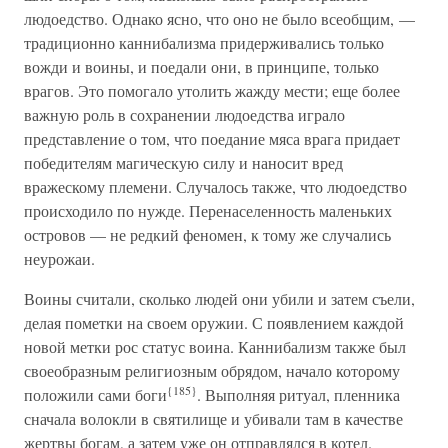
людоедство. Однако ясно, что оно не было всеобщим, —
традиционно каннибализма придерживались только
вожди и воины, и поедали они, в принципе, только
врагов. Это помогало утолить жажду мести; еще более
важную роль в сохранении людоедства играло
представление о том, что поедание мяса врага придает
победителям магическую силу и наносит вред
вражескому племени. Случалось также, что людоедство
происходило по нужде. Перенаселенность маленьких
островов — не редкий феномен, к тому же случались
неурожаи.
Воины считали, сколько людей они убили и затем съели,
делая пометки на своем оружии. С появлением каждой
новой метки рос статус воина. Каннибализм также был
своеобразным религиозным обрядом, начало которому
{185}
положили сами боги
. Выполняя ритуал, пленника
сначала волокли в святилище и убивали там в качестве
жертвы богам, а затем уже он отправлялся в котел.