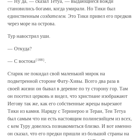
— Ну да, — сказал Тетуа, — выдающиеся вожди
становились богами, когда умирали. Но Тики был
единственным
создателем.
Это Тики привел его предков
через море на острова.
Тур навострил уши.
— Откуда?
{188}
— С востока
.
Старик не покидал свой маленький мирок на
подветренной стороне Фату-Хивы. Всего два раза в
своей жизни он бывал в деревне по ту сторону гор. Там
он посетил церковь и видел, что христиане изображают
Иегову так же, как его собственные жрецы вырезают
Тики из камня. Наряду с Терииероо и Тераи, Теи Тетуа
был самым что ни есть настоящим полинезийцем из всех,
с кем Туру довелось познакомиться близко. И вот именно
он сказал, что его предки пришли из большой страны на