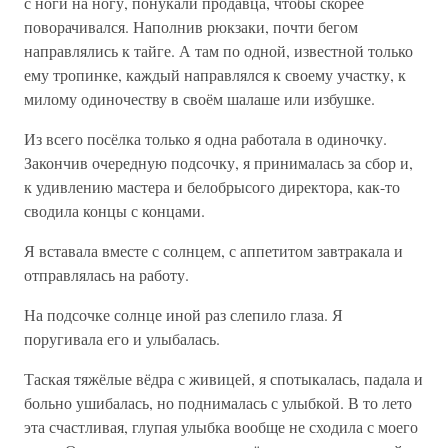
с ноги на ногу, понукали продавца, чтобы скорее
поворачивался. Наполнив рюкзаки, почти бегом
направлялись к тайге. А там по одной, известной только
ему тропинке, каждый направлялся к своему участку, к
милому одиночеству в своём шалаше или избушке.
Из всего посёлка только я одна работала в одиночку.
Закончив очередную подсочку, я принималась за сбор и,
к удивлению мастера и белобрысого директора, как-то
сводила концы с концами.
Я вставала вместе с солнцем, с аппетитом завтракала и
отправлялась на работу.
На подсочке солнце иной раз слепило глаза. Я
поругивала его и улыбалась.
Таская тяжёлые вёдра с живицей, я спотыкалась, падала и
больно ушибалась, но поднималась с улыбкой. В то лето
эта счастливая, глупая улыбка вообще не сходила с моего