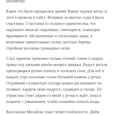
километра.
Какое это было прекрасное время! Какие чудные весну и
лето я провела в тайге. Впервые за многие годы я была
счастлива. Счастлива от полного одиночества, что
окружают меня не сварливые, смеющиеся, плачущие,
бранящиеся, обездоленные и тоскующие люди, а
величавые приветливые сосны, весёлые берёзы,
стройные колонны громадных осин.
Слух приятно тревожил только птичий гомон и шорох
травы под лапками пробегающего зверька. Радует косуля,
приходящая к ручью попить и полизать соли. Для неё я
каждое утро посыпаю солью большой камень у ручья.
Огромный головастый глухарь важно расхаживает по
полянке, карауля свою подругу, сидящую в гнезде. По
утрам она стоит рядом со мной у ручья и ждёт, пока я
покончу с умыванием, чтобы спокойно попить воды.
Косолапые Михайлы тоже гуляют поблизости. Днём