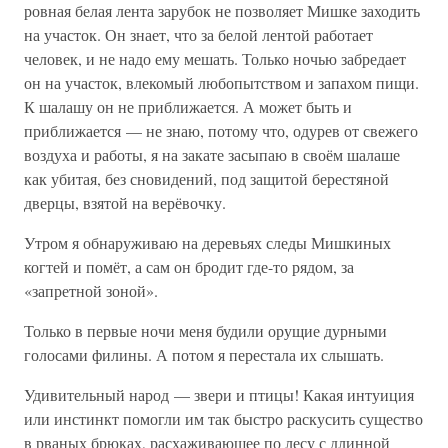
ровная белая лента зарубок не позволяет Мишке заходить
на участок. Он знает, что за белой лентой работает
человек, и не надо ему мешать. Только ночью забредает
он на участок, влекомый любопытством и запахом пищи.
К шалашу он не приближается. А может быть и
приближается — не знаю, потому что, одурев от свежего
воздуха и работы, я на закате засыпаю в своём шалаше
как убитая, без сновидений, под защитой берестяной
дверцы, взятой на верёвочку.
Утром я обнаруживаю на деревьях следы Мишкиных
когтей и помёт, а сам он бродит где-то рядом, за
«запретной зоной».
Только в первые ночи меня будили орущие дурными
голосами филины. А потом я перестала их слышать.
Удивительный народ — звери и птицы! Какая интуиция
или инстинкт помогли им так быстро раскусить существо
в рваных брюках, расхаживающее по лесу с длинной