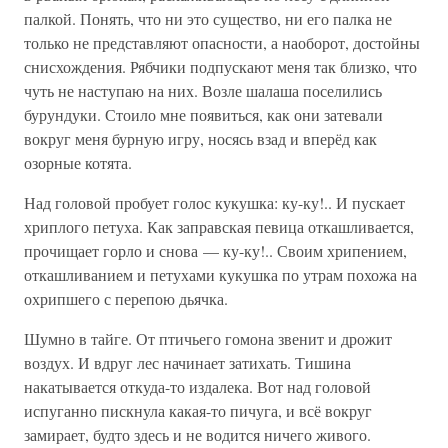
палкой. Понять, что ни это существо, ни его палка не
только не представляют опасности, а наоборот, достойны
снисхождения. Рябчики подпускают меня так близко, что
чуть не наступаю на них. Возле шалаша поселились
бурундуки. Стоило мне появиться, как они затевали
вокруг меня бурную игру, носясь взад и вперёд как
озорные котята.
Над головой пробует голос кукушка: ку-ку!.. И пускает
хриплого петуха. Как заправская певица откашливается,
прочищает горло и снова — ку-ку!.. Своим хрипением,
откашливанием и петухами кукушка по утрам похожа на
охрипшего с перепою дьячка.
Шумно в тайге. От птичьего гомона звенит и дрожит
воздух. И вдруг лес начинает затихать. Тишина
накатывается откуда-то издалека. Вот над головой
испуганно пискнула какая-то пичуга, и всё вокруг
замирает, будто здесь и не водится ничего живого.