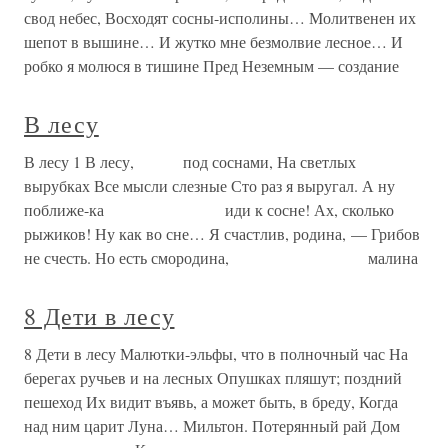
свод небес, Восходят сосны-исполины… Молитвенен их
шепот в вышине… И жутко мне безмолвие лесное… И
робко я молюся в тишине Пред Неземным — создание
В лесу
В лесу 1 В лесу, под соснами, На светлых
вырубках Все мысли слезные Сто раз я выругал. А ну
поближе-ка иди к сосне! Ах, сколько
рыжиков! Ну как во сне… Я счастлив, родина, — Грибов
не счесть. Но есть смородина, малина
8 Дети в лесу
8 Дети в лесу Малютки-эльфы, что в полночный час На
берегах ручьев и на лесных Опушках пляшут; поздний
пешеход Их видит въявь, а может быть, в бреду, Когда
над ним царит Луна… Мильтон. Потерянный рай Дом