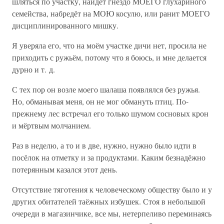
шляться по участку, найдёт гнездо МОЕГО глухариного
семейства, набредёт на МОЮ косулю, или ранит МОЕГО
дисциплинированного мишку.
Я уверяла его, что на моём участке дичи нет, просила не
приходить с ружьём, потому что я боюсь, и мне делается
дурно и т. д.
С тех пор он возле моего шалаша появлялся без ружья.
Но, обманывая меня, он не мог обмануть птиц. По-
прежнему лес встречал его только шумом сосновых крон
и мёртвым молчанием.
Раз в неделю, а то и в две, нужно, нужно было идти в
посёлок на отметку и за продуктами. Каким безнадёжно
потерянным казался этот день.
Отсутствие тяготения к человеческому обществу было и у
других обитателей таёжных избушек. Стоя в небольшой
очереди в магазинчике, все мы, нетерпеливо переминаясь