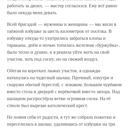
работать за двоих, — мастер согласился. Ему всё равно
было некуда меня девать.
Всей бригадой — мужчины и женщины — мы жили в
таёжной избушке за шесть километров от посёлка. В
избушку откуда-то ухитрились забраться клопы и
тараканы, днём и ночью топилась железная «буржуйка»,
было тесно и душно, и я решила уйти жить на свой
участок, хоть под сосну, но на свежий воздух.
Обегая на коротких лыжах участок, я однажды
наткнулась на чудесный шалаш. Прочный, изнутри и
снаружи обитый берестой, с лежаком, большим чурбаком
вместо стола и дверцей с верёвочкой вместо запора. Над
шалашом распростёрла ветви огромная сосна. На её
стволе был вырезан католический крест.
Не помня себя от радости, я тут же собрала пожитки и
переселилась в шалаш, удалившись от избушки на три