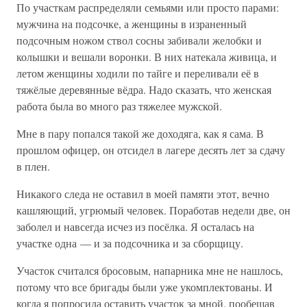
По участкам распределяли семьями или просто парами:
мужчина на подсочке, а женщины в израненный
подсочным ножом ствол сосны забивали желобки и
колышки и вешали воронки. В них натекала живица, и
летом женщины ходили по тайге и переливали её в
тяжёлые деревянные вёдра. Надо сказать, что женская
работа была во много раз тяжелее мужской.
Мне в пару попался такой же доходяга, как я сама. В
прошлом офицер, он отсидел в лагере десять лет за сдачу
в плен.
Никакого следа не оставил в моей памяти этот, вечно
кашляющий, угрюмый человек. Поработав недели две, он
заболел и навсегда исчез из посёлка. Я осталась на
участке одна — и за подсочника и за сборщицу.
Участок считался бросовым, напарника мне не нашлось,
потому что все бригады были уже укомплектованы. И
когда я попросила оставить участок за мной, пообещав