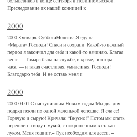
большевиков в конце сентября к Невинномысской.
Преследование их нашей конницей к
2000
2000 8 января. СубботаМолитва.Я еду на
«Марата».Господи! Спаси и сохрани. Какой-то важный
период я закончил для себя и какой-то начинаю. Благая
весть — Тамара была на службе, в храме, полтора
часа, — и такая счастливая, умиленная. Господи!
Благодарю тебя! И не оставь меня и
2000
2000 04.01.С наступившим Новым годом!Мы два дня
подряд пекли по одной маленькой лепешке. Я ела ее!
Горячую и сырую! Кричала: “Вкусно!” Потом мы опять
перешли на воду с мукой, с покрошенным в стакан
луком. Меня тошнит.– Лук необходим для десен, –