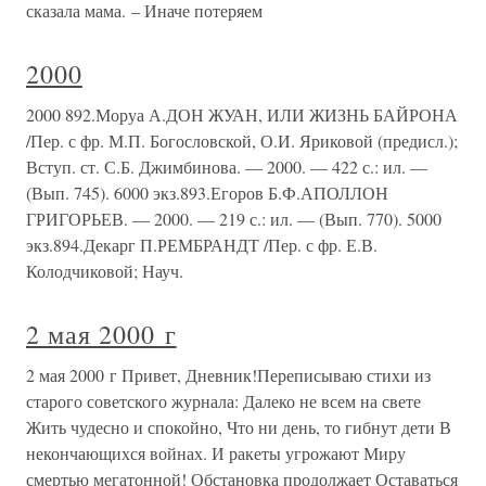
сказала мама. – Иначе потеряем
2000
2000 892.Моруа А.ДОН ЖУАН, ИЛИ ЖИЗНЬ БАЙРОНА
/Пер. с фр. М.П. Богословской, О.И. Яриковой (предисл.);
Вступ. ст. С.Б. Джимбинова. — 2000. — 422 с.: ил. —
(Вып. 745). 6000 экз.893.Егоров Б.Ф.АПОЛЛОН
ГРИГОРЬЕВ. — 2000. — 219 с.: ил. — (Вып. 770). 5000
экз.894.Декарг П.РЕМБРАНДТ /Пер. с фр. Е.В.
Колодчиковой; Науч.
2 мая 2000 г
2 мая 2000 г Привет, Дневник!Переписываю стихи из
старого советского журнала: Далеко не всем на свете
Жить чудесно и спокойно, Что ни день, то гибнут дети В
некончающихся войнах. И ракеты угрожают Миру
смертью мегатонной! Обстановка продолжает Оставаться