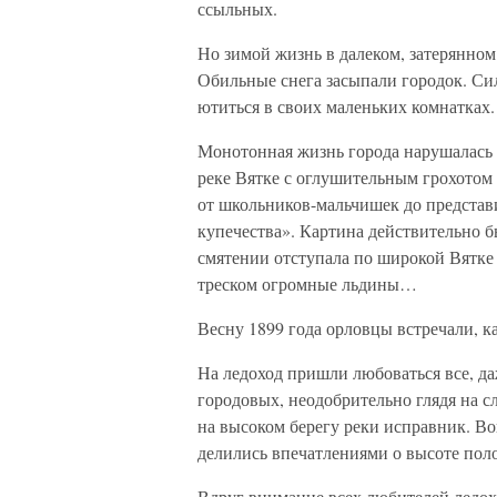
ссыльных.
Но зимой жизнь в далеком, затерянном 
Обильные снега засыпали городок. Си
ютиться в своих маленьких комнатках.
Монотонная жизнь города нарушалась 
реке Вятке с оглушительным грохотом т
от школьников-мальчишек до представ
купечества». Картина действительно б
смятении отступала по широкой Вятке
треском огромные льдины…
Весну 1899 года орловцы встречали, к
На ледоход пришли любоваться все, д
городовых, неодобрительно глядя на с
на высоком берегу реки исправник. Во
делились впечатлениями о высоте пол
Вдруг внимание всех любителей ледо