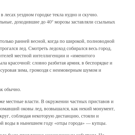
в лесах уездном городке текла нудно и скучно.
льные, доходившие до 40° морозы заставляли ссыльных
только ранней весной, когда по широкой, полноводной
рогался лед. Смотреть ледоход собирался весь город,
ителей местной интеллигенции и «именитого
ыла красочной: словно разбитая армия, в беспорядке и
 суровая зима, громоздя с неимоверным шумом и
ак обычно.
аже местные власти. В окружении частных приставов и
ломавший оковы лед, возвышался, как некий монумент,
круг, соблюдая некоторую дистанцию, стояли и
ой воды в нынешнем году «отцы города» — купцы.
хода было привлечено неожиданным событием. На