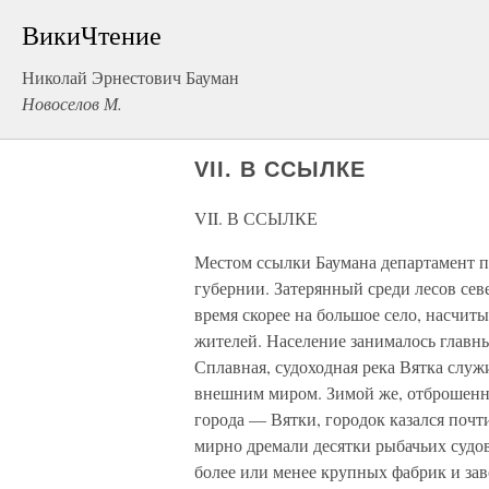
ВикиЧтение
Николай Эрнестович Бауман
Новоселов М.
VII. В ССЫЛКЕ
VII. В ССЫЛКЕ
Местом ссылки Баумана департамент 
губернии. Затерянный среди лесов сев
время скорее на большое село, насчит
жителей. Население занималось глав
Сплавная, судоходная река Вятка служ
внешним миром. Зимой же, отброшенны
города — Вятки, городок казался почт
мирно дремали десятки рыбачьих судов
более или менее крупных фабрик и зав