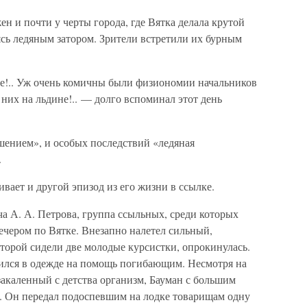
н и почти у черты города, где Вятка делала крутой
уясь ледяным затором. Зрители встретили их бурным
ле!.. Уж очень комичны были физиономии начальников
 них на льдине!.. — долго вспоминал этот день
ением», и особых последствий «ледяная
.
вает и другой эпизод из его жизни в ссылке.
а А. А. Петрова, группа ссыльных, среди которых
вечером по Вятке. Внезапно налетел сильный,
оторой сидели две молодые курсистки, опрокинулась.
ился в одежде на помощь погибающим. Несмотря на
 закаленный с детства организм, Бауман с большим
. Он передал подоспевшим на лодке товарищам одну