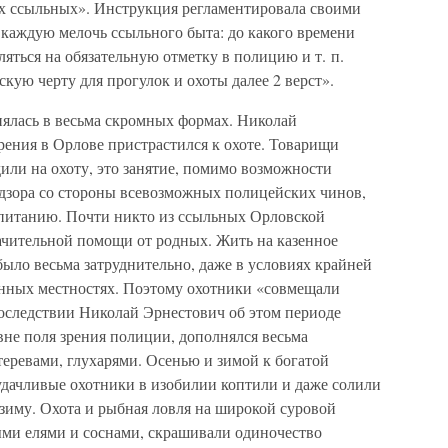
х ссыльных». Инструкция регламентировала своими
каждую мелочь ссыльного быта: до какого времени
вляться на обязательную отметку в полицию и т. п.
кую черту для прогулок и охоты далее 2 верст».
нялась в весьма скромных формах. Николай
рения в Орлове пристрастился к охоте. Товарищи
дили на охоту, это занятие, помимо возможности
надзора со стороны всевозможных полицейских чинов,
 питанию. Почти никто из ссыльных Орловской
начительной помощи от родных. Жить на казенное
было весьма затруднительно, даже в условиях крайней
енных местностях. Поэтому охотники «совмещали
последствии Николай Эрнестович об этом периоде
вне поля зрения полиции, дополнялся весьма
еревами, глухарями. Осенью и зимой к богатой
удачливые охотники в изобилии коптили и даже солили
зиму. Охота и рыбная ловля на широкой суровой
ми елями и соснами, скрашивали одиночество