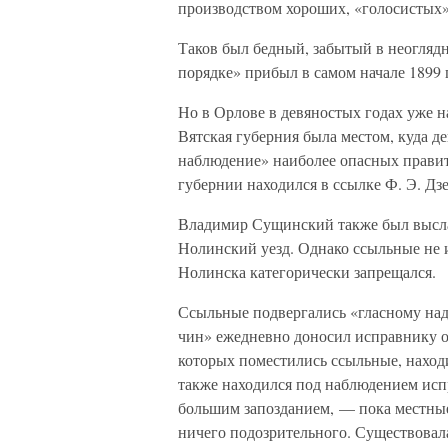
производством хороших, «голосистых»
Таков был бедный, забытый в неогляд
порядке» прибыл в самом начале 1899
Но в Орлове в девяностых годах уже н
Вятская губерния была местом, куда д
наблюдение» наиболее опасных правит
губернии находился в ссылке Ф. Э. Дз
Владимир Сущинский также был выслан
Нолинский уезд. Однако ссыльные не 
Нолинска категорически запрещался.
Ссыльные подвергались «гласному над
чин» ежедневно доносил исправнику о
которых поместились ссыльные, наход
также находился под наблюдением исп
большим запозданием, — пока местные 
ничего подозрительного. Существовал