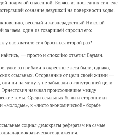
дой подругой спасенной. Борясь из последних сил, еле
потерявшей сознание девушкой на поверхности воды.
быкновению, веселый и жизнерадостный Николай
й за чаем, один из товарищей спросил его:
к у вас хватило сил броситься второй раз?
айтись, — просто и спокойно ответил Бауман.
рогулки за грибами в окрестные леса были, однако,
вских ссыльных. Оторванные от цели своей жизни —
 они ни на минуту не забывали о «внутренней цели
й Эрнестович называл происходившие между
ческие темы. Среди ссыльных были и сторонники
 и «молодые», к «чисто экономической» борьбе
ссыльные социал-демократы рефератам на самые
социал-демократического движения.