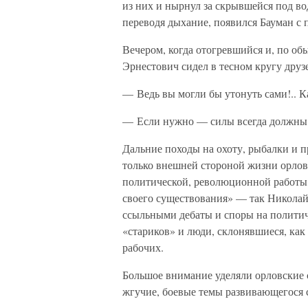
из них и нырнул за скрывшейся под во
переводя дыхание, появился Бауман с 
Вечером, когда отогревшийся и, по о
Эрнестович сидел в тесном кругу друзе
— Ведь вы могли бы утонуть сами!.. Ка
— Если нужно — силы всегда должны н
Дальние походы на охоту, рыбалки и п
только внешней стороной жизни орло
политической, революционной работы,
своего существования» — так Никола
ссыльными дебаты и споры на полити
«стариков» и люди, склонявшиеся, как
рабочих.
Большое внимание уделяли орловские 
жгучие, боевые темы развивающегося 