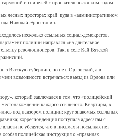
 гармоний и свирелей с пронзительно-тонким ладом.
ных лесных просторах край, куда в «административном
 года Николай Эрнестович.
аходилось несколько ссыльных социал-демократов.
епартамент полиции направлял «на длительное
ельству революционеров. Так, в селе Кай Вятской
ержинский.
 з Вятскую губернию, но не в Орловский, а в
имели возможности встречаться: выезд из Орлова или
зору», который заключался в том, что «полицейский
 местонахождении каждого ссыльного. Квартиры, в
ились под надзором полиции; круг знакомых ссыльных
равника; корреспонденция поступала адресатам с
власти не убедятся, что в письмах и посылках нет
а особая полицейская инструкция о «правилах