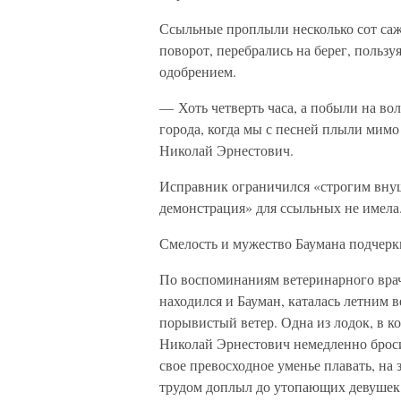
Ссыльные проплыли несколько сот саже
поворот, перебрались на берег, польз
одобрением.
— Хоть четверть часа, а побыли на во
города, когда мы с песней плыли мимо
Николай Эрнестович.
Исправник ограничился «строгим внуш
демонстрация» для ссыльных не имела
Смелость и мужество Баумана подчерки
По воспоминаниям ветеринарного врач
находился и Бауман, каталась летним 
порывистый ветер. Одна из лодок, в к
Николай Эрнестович немедленно брос
свое превосходное уменье плавать, на
трудом доплыл до утопающих девушек