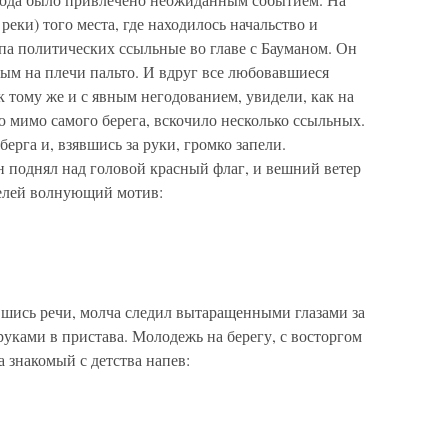
реки) того места, где находилось начальство и
па политических ссыльные во главе с Бауманом. Он
ым на плечи пальто. И вдруг все любовавшиеся
к тому же и с явным негодованием, увидели, как на
мимо самого берега, вскочило несколько ссыльных.
берга и, взявшись за руки, громко запели.
 поднял над головой красный флаг, и вешний ветер
телей волнующий мотив:
шись речи, молча следил вытаращенными глазами за
уками в пристава. Молодежь на берегу, с восторгом
а знакомый с детства напев: