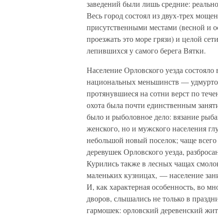
заведений были лишь средние: реально
Весь город состоял из двух-трех мощ
присутственными местами (весной и ос
проезжать это море грязи) и целой сет
лепившихся у самого берега Вятки.
Население Орловского уезда состояло 
национальных меньшинств — удмуртов,
протянувшиеся на сотни верст по тече
охота была почти единственным заняти
было и рыболовное дело: вязание рыба
женского, но и мужского населения г
небольшой новый поселок; чаще всег
деревушек Орловского уезда, разброса
Курились также в лесных чащах смоло
маленьких кузницах, — население за
И, как характерная особенность, во м
дворов, слышались не только в праздни
гармошек: орловский деревенский жите