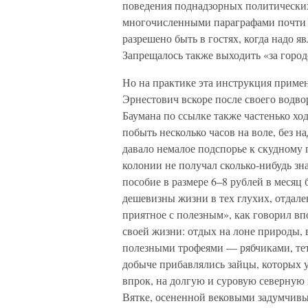
поведения поднадзорных политически
многочисленными параграфами почти 
разрешено быть в гостях, когда надо я
Запрещалось также выходить «за городс
Но на практике эта инструкция приме
Эрнестович вскоре после своего водво
Баумана по ссылке также частенько хо
побыть несколько часов на воле, без 
давало немалое подспорье к скудному
колонии не получал сколько-нибудь з
пособие в размере 6–8 рублей в месяц 
дешевизны жизни в тех глухих, отдал
приятное с полезным», как говорил в
своей жизни: отдых на лоне природы, 
полезными трофеями — рябчиками, тет
добыче прибавлялись зайцы, которых 
впрок, на долгую и суровую северную 
Вятке, осененной вековыми задумчивы