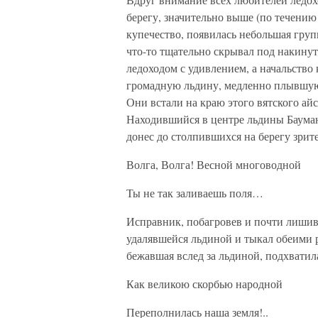
берегу, значительно выше (по течению 
купечество, появилась небольшая груп
что-то тщательно скрывал под накинут
ледоходом с удивлением, а начальство 
громадную льдину, медленно плывшую 
Они встали на краю этого вятского айс
Находившийся в центре льдины Бауман
донес до столпившихся на берегу зри
Волга, Волга! Весной многоводной
Ты не так заливаешь поля…
Исправник, побагровев и почти лишив
удалявшейся льдиной и тыкал обеими р
бежавшая вслед за льдиной, подхватил
Как великою скорбью народной
Переполнилась наша земля!..