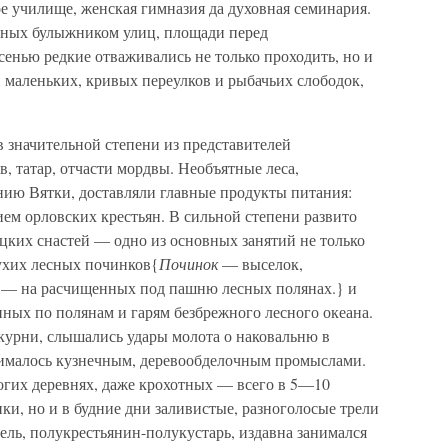
е училище, женская гимназия да духовная семинария.
енных булыжником улиц, площади перед
енью редкие отваживались не только проходить, но и
и маленьких, кривых переулков и рыбачьих слободок,
в значительной степени из представителей
 татар, отчасти мордвы. Необъятные леса,
нию Вятки, доставляли главные продукты питания:
ем орловских крестьян. В сильной степени развито
цких снастей — одно из основных занятий не только
лухих лесных починков{
Починок
— выселок,
о — на расчищенных под пашню лесных полянах.} и
нных по полянам и гарям безбрежного лесного океана.
курни, слышались удары молота о наковальню в
нималось кузнечным, деревообделочным промыслами.
ногих деревнях, даже крохотных — всего в 5—10
ки, но и в будние дни заливистые, разноголосые трели
ль, полукрестьянин-полукустарь, издавна занимался