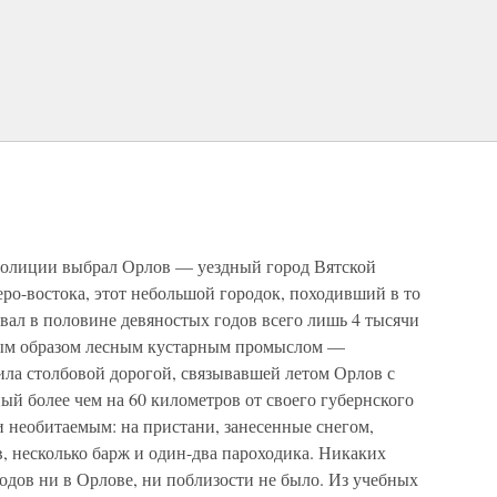
полиции выбрал Орлов — уездный город Вятской
еро-востока, этот небольшой городок, походивший в то
ывал в половине девяностых годов всего лишь 4 тысячи
ным образом лесным кустарным промыслом —
ила столбовой дорогой, связывавшей летом Орлов с
й более чем на 60 километров от своего губернского
и необитаемым: на пристани, занесенные снегом,
, несколько барж и один-два пароходика. Никаких
одов ни в Орлове, ни поблизости не было. Из учебных