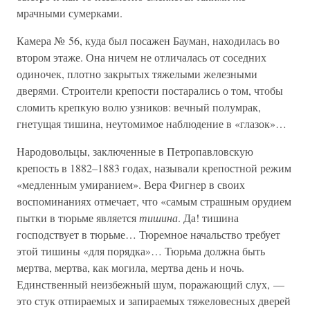
мрачными сумерками.
Камера № 56, куда был посажен Бауман, находилась во
втором этаже. Она ничем не отличалась от соседних
одиночек, плотно закрытых тяжелыми железными
дверями. Строители крепости постарались о том, чтобы
сломить крепкую волю узников: вечный полумрак,
гнетущая тишина, неутомимое наблюдение в «глазок»…
Народовольцы, заключенные в Петропавловскую
крепость в 1882–1883 годах, называли крепостной режим
«медленным умиранием». Вера Фигнер в своих
воспоминаниях отмечает, что «самым страшным орудием
пытки в тюрьме является
тишина
. Да! тишина
господствует в тюрьме… Тюремное начальство требует
этой тишины «для порядка»… Тюрьма должна быть
мертва, мертва, как могила, мертва день и ночь.
Единственный неизбежный шум, поражающий слух, —
это стук отпираемых и запираемых тяжеловесных дверей