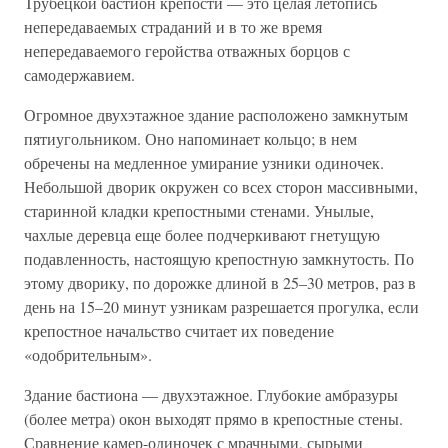
Трубецкой бастион крепости — это целая летопись
непередаваемых страданий и в то же время
непередаваемого геройства отважных борцов с
самодержавием.
Огромное двухэтажное здание расположено замкнутым
пятиугольником. Оно напоминает кольцо; в нем
обречены на медленное умирание узники одиночек.
Небольшой дворик окружен со всех сторон массивными,
старинной кладки крепостными стенами. Унылые,
чахлые деревца еще более подчеркивают гнетущую
подавленность, настоящую крепостную замкнутость. По
этому дворику, по дорожке длиной в 25–30 метров, раз в
день на 15–20 минут узникам разрешается прогулка, если
крепостное начальство считает их поведение
«одобрительным».
Здание бастиона — двухэтажное. Глубокие амбразуры
(более метра) окон выходят прямо в крепостные стены.
Сравнение камер-одиночек с мрачными, сырыми