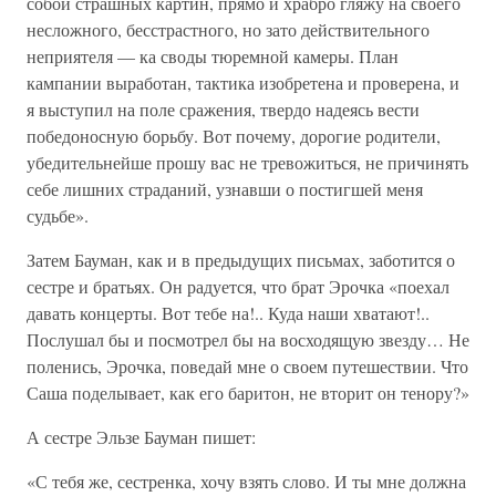
собой страшных картин, прямо и храбро гляжу на своего
несложного, бесстрастного, но зато действительного
неприятеля — ка своды тюремной камеры. План
кампании выработан, тактика изобретена и проверена, и
я выступил на поле сражения, твердо надеясь вести
победоносную борьбу. Вот почему, дорогие родители,
убедительнейше прошу вас не тревожиться, не причинять
себе лишних страданий, узнавши о постигшей меня
судьбе».
Затем Бауман, как и в предыдущих письмах, заботится о
сестре и братьях. Он радуется, что брат Эрочка «поехал
давать концерты. Вот тебе на!.. Куда наши хватают!..
Послушал бы и посмотрел бы на восходящую звезду… Не
поленись, Эрочка, поведай мне о своем путешествии. Что
Саша поделывает, как его баритон, не вторит он тенору?»
А сестре Эльзе Бауман пишет:
«С тебя же, сестренка, хочу взять слово. И ты мне должна