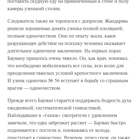
поставить скудную еду на привинченный к стене и полу
камеры узенький столик.
Следователь также не торопился с допросом. Жандармы
решили хорошенько донять узника полной изоляцией,
полным одиночеством. Они по опыту знали, какое
разрушающее действие на психику человека оказывает
длительное одиночное заключение. На первых порах
Бауману пришлось очень тяжело. Он, как врач, понимал,
что необходимо мобилизовать все силы, всю волю для
преодоления тяжелых условий крепостного заключения.
И узник одиночки № 56 вступает в борьбу со страшным
врагом — одиночеством.
Прежде всего Бауман старается поддержать бодрость духа
ежедневной, систематической гимнастикой.
Наблюдавшие в «глазок» смотрители с удивлением
замечали, что едва забрезжит рассвет — Бауман быстро
поднимается с постели и, поеживаясь от холода,
приступает к гимнастике. Вечером, перед сном, он также