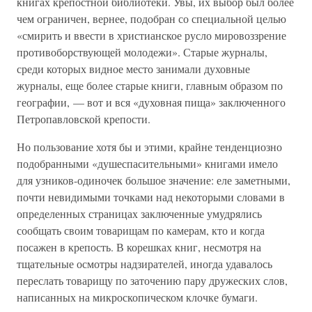
книгах крепостной библиотеки. Увы, их выбор был более
чем ограничен, вернее, подобран со специальной целью
«смирить и ввести в христианское русло мировоззрение
противоборствующей молодежи». Старые журналы,
среди которых видное место занимали духовные
журналы, еще более старые книги, главным образом по
географии, — вот и вся «духовная пища» заключенного
Петропавловской крепости.
Но пользование хотя бы и этими, крайне тенденциозно
подобранными «душеспасительными» книгами имело
для узников-одиночек большое значение: еле заметными,
почти невидимыми точками над некоторыми словами в
определенных страницах заключенные умудрялись
сообщать своим товарищам по камерам, кто и когда
посажен в крепость. В корешках книг, несмотря на
тщательные осмотры надзирателей, иногда удавалось
переслать товарищу по заточению пару дружеских слов,
написанных на микроскопическом клочке бумаги.