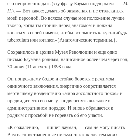
его непременно дать (эту фразу Бауман подчеркнул. —
М.
Н.
). — Вот какое: думать об экзаменах и не отвлекаться
моей персоной. Во всяком случае мое положение лучше
твоего, когда ты стоишь перед анатомом и должна
копаться в своей памяти, чтобы вспомнить какую-нибудь
tuberculum или foramen»{Анатомические термины.}.
Сохранилось в архиве Музея Революции и еще одно
письмо Баумана родным, написанное более чем через год,
30 июля (11 августа) 1898 года.
Он попрежнему бодро и стойко борется с режимом
одиночного заключения, энергично сопротивляется
мертвящему воздействию «мира абсолютного покоя» и
предвидит, что его могут подвергнуть высылке в
административном порядке. И вновь обращается к
родным с просьбой не горевать об его участи.
«К сожалению, — пишет Бауман, — сам не могу писать
Вам распространенные письма, так как для тем моих