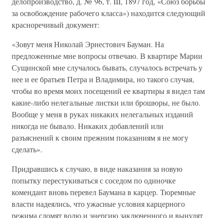
делопроизводство, д. № 96, т. III, 1897 год, «Союз борьбы
за освобождение рабочего класса») находится следующий
красноречивый документ:
«Зовут меня Николай Эрнестович Бауман. На
предложенные мне вопросы отвечаю. В квартире Марии
Сущинской мне случалось бывать, случалось встречать у
нее и ее братьев Петра и Владимира, но такого случая,
чтобы во время моих посещений ее квартиры я видел там
какие-либо нелегальные листки или брошюры, не было.
Вообще у меня в руках никаких нелегальных изданий
никогда не бывало. Никаких добавлений или
разъяснений к своим прежним показаниям я не могу
сделать».
Придравшись к случаю, в виде наказания за новую
попытку перестукиваться с соседом по одиночке
комендант вновь перевел Баумана в карцер. Тюремные
власти надеялись, что ужасные условия карцерного
режима сломят волю и энергию заключенного и вынудят