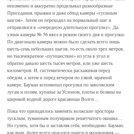
неизменно и аккуратно проделывал разнообразные
Приседания, прыжки и даже обход камеры «гусиным
шагом». Затем он переходил на нормальный шаг и
отправлялся в «очередную длительную прогулку». Да,
узник камеры № 56 ввел в режим своего дня и прогулки.
По диагонали камеры можно было сделать всего лишь
шесть-семь небольших шагов, то-есть около трех метров,
но тысячекратное «путешествие» из угла в угол и
обратно давало шесть тысяч метров, или уже шесть
километров. И, систематически расхаживая перед
обедом, а затем и перед вечером по узкой, мрачной
камере, Бауман вспоминал прогулки по заволжским
лугам и полям, купанье за Услоном, плоты и беляны на
широкой водной дороге красавицы Волги…
Пока что приходилось заменять волжские просторы
тусклым, туманным полумраком решетчатого окошка…
Но гулять, хотя бы и заставляя себя, необходимо. Бауман,
как врач, более всего опасался цынги и малокровия —