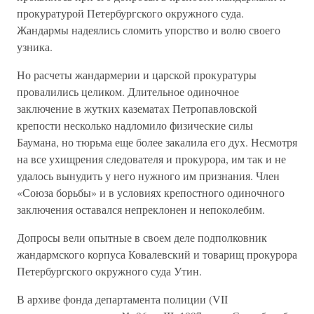
прокуратурой Петербургского окружного суда.
Жандармы надеялись сломить упорство и волю своего
узника.
Но расчеты жандармерии и царской прокуратуры
провалились целиком. Длительное одиночное
заключение в жутких казематах Петропавловской
крепости несколько надломило физические силы
Баумана, но тюрьма еще более закалила его дух. Несмотря
на все ухищрения следователя и прокурора, им так и не
удалось вынудить у него нужного им признания. Член
«Союза борьбы» и в условиях крепостного одиночного
заключения оставался непреклонен и непоколебим.
Допросы вели опытные в своем деле подполковник
жандармского корпуса Ковалевский и товарищ прокурора
Петербургского окружного суда Утин.
В архиве фонда департамента полиции (VII