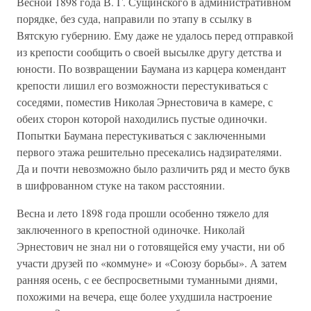
Весной 1898 года В. Г. Сущинского в административном
порядке, без суда, направили по этапу в ссылку в
Вятскую губернию. Ему даже не удалось перед отправкой
из крепости сообщить о своей высылке другу детства и
юности. По возвращении Баумана из карцера комендант
крепости лишил его возможности перестукиваться с
соседями, поместив Николая Эрнестовича в камере, с
обеих сторон которой находились пустые одиночки.
Попытки Баумана перестукиваться с заключенными
первого этажа решительно пресекались надзирателями.
Да и почти невозможно было различить ряд и место букв
в шифрованном стуке на таком расстоянии.
Весна и лето 1898 года прошли особенно тяжело для
заключенного в крепостной одиночке. Николай
Эрнестович не знал ни о готовящейся ему участи, ни об
участи друзей по «коммуне» и «Союзу борьбы». А затем
ранняя осень, с ее беспросветными туманными днями,
похожими на вечера, еще более ухудшила настроение