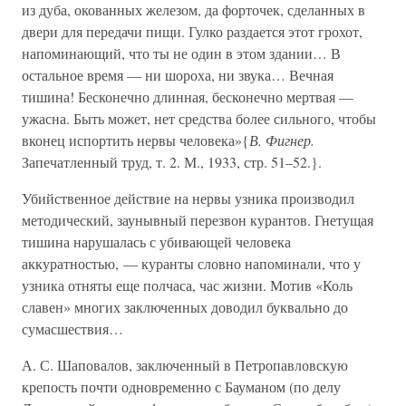
из дуба, окованных железом, да форточек, сделанных в
двери для передачи пищи. Гулко раздается этот грохот,
напоминающий, что ты не один в этом здании… В
остальное время — ни шороха, ни звука… Вечная
тишина! Бесконечно длинная, бесконечно мертвая —
ужасна. Быть может, нет средства более сильного, чтобы
вконец испортить нервы человека»{
В. Фигнер.
Запечатленный труд, т. 2. М., 1933, стр. 51–52.}.
Убийственное действие на нервы узника производил
методический, заунывный перезвон курантов. Гнетущая
тишина нарушалась с убивающей человека
аккуратностью, — куранты словно напоминали, что у
узника отняты еще полчаса, час жизни. Мотив «Коль
славен» многих заключенных доводил буквально до
сумасшествия…
А. С. Шаповалов, заключенный в Петропавловскую
крепость почти одновременно с Бауманом (по делу