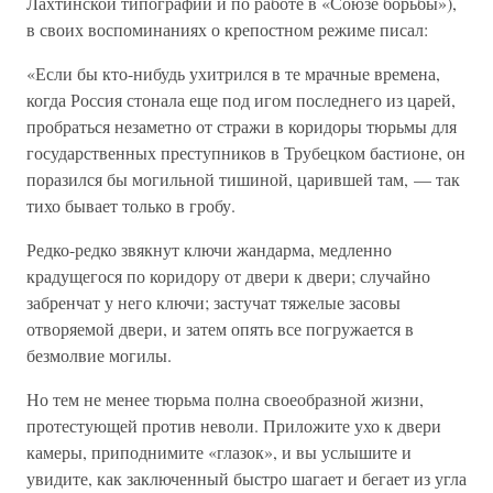
Лахтинской типографии и по работе в «Союзе борьбы»),
в своих воспоминаниях о крепостном режиме писал:
«Если бы кто-нибудь ухитрился в те мрачные времена,
когда Россия стонала еще под игом последнего из царей,
пробраться незаметно от стражи в коридоры тюрьмы для
государственных преступников в Трубецком бастионе, он
поразился бы могильной тишиной, царившей там, — так
тихо бывает только в гробу.
Редко-редко звякнут ключи жандарма, медленно
крадущегося по коридору от двери к двери; случайно
забренчат у него ключи; застучат тяжелые засовы
отворяемой двери, и затем опять все погружается в
безмолвие могилы.
Но тем не менее тюрьма полна своеобразной жизни,
протестующей против неволи. Приложите ухо к двери
камеры, приподнимите «глазок», и вы услышите и
увидите, как заключенный быстро шагает и бегает из угла