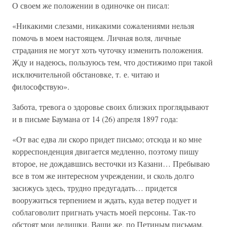
О своем же положении в одиночке он писал:
«Никакими слезами, никакими сожалениями нельзя
помочь в моем настоящем. Личная воля, личные
страдания не могут хоть чуточку изменить положения.
Жду и надеюсь, пользуюсь тем, что достижимо при такой
исключительной обстановке, т. е. читаю и
философствую».
Забота, тревога о здоровье своих близких проглядывают
и в письме Баумана от 14 (26) апреля 1897 года:
«От вас едва ли скоро придет письмо; отсюда и ко мне
корреспонденция двигается медленно, поэтому пишу
второе, не дождавшись весточки из Казани… Пребываю
все в том же интересном учреждении, и сколь долго
засижусь здесь, трудно предугадать… придется
вооружиться терпением и ждать, куда ветер подует и
соблаговолит пригнать участь моей персоны. Так-то
обстоят мои делишки. Ваши же, по Петиным письмам,