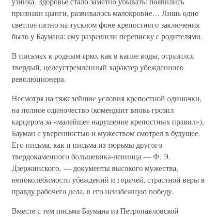
узника. Здоровье стало заметно убывать: появились
признаки цынги, развивалось малокровие… Лишь одно
светлое пятно на тусклом фоне крепостного заключения
было у Баумана: ему разрешили переписку с родителями.
В письмах к родным ярко, как в капле воды, отразился
твердый, целеустремленный характер убежденного
революционера.
Несмотря на тяжелейшие условия крепостной одиночки,
на полное одиночество (комендант вновь грозил
карцером за «малейшее нарушение крепостных правил»),
Бауман с уверенностью и мужеством смотрел в будущее.
Его письма, как и письма из тюрьмы другого
твердокаменного большевика-ленинца — Ф. Э.
Дзержинского, — документы высокого мужества,
непоколебимости убеждений и горячей, страстной веры в
правду рабочего дела, в его неизбежную победу.
Вместе с тем письма Баумана из Петропавловской