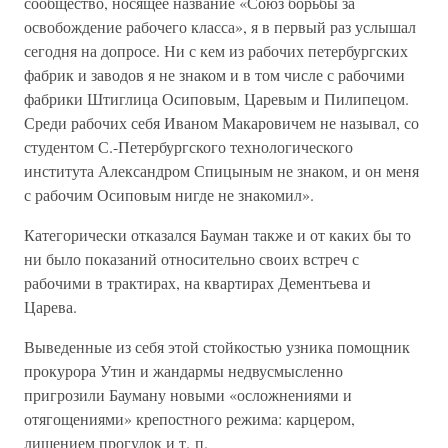
сообщество, носящее название «Союз борьбы за
освобождение рабочего класса», я в первый раз услышал
сегодня на допросе. Ни с кем из рабочих петербургских
фабрик и заводов я не знаком и в том числе с рабочими
фабрики Штиглица Осиповым, Царевым и Пилипецом.
Среди рабочих себя Иваном Макаровичем не называл, со
студентом С.-Петербургского технологического
института Александром Спицыным не знаком, и он меня
с рабочим Осиповым нигде не знакомил».
Категорически отказался Бауман также и от каких бы то
ни было показаний относительно своих встреч с
рабочими в трактирах, на квартирах Дементьева и
Царева.
Выведенные из себя этой стойкостью узника помощник
прокурора Утин и жандармы недвусмысленно
пригрозили Бауману новыми «осложнениями и
отягощениями» крепостного режима: карцером,
лишением прогулок и т. п.