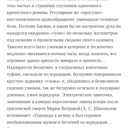
этих частых и страшных спутников одиночного
крепостного режима. Регулярные же «прогулки»
восстанавливали кровообращение, уменьшали головные
боли. Поэтому Бауман, в каком бы он настроении духа ни
находился ежедневно «гулял» по нескольку /километров
под низкими и промозглыми сводами своего каземата.
Тяжелее всего было узникам в вечерние и бесконечно
медленно тянувшиеся ночные часы, когда, казалось, все
огромное здание крепости замирало и цепенело…
Надзиратели бесшумно, в специальных войлочных
туфлях, скользили по коридорам, бесшумно поворачивали
круглую задвижку «глазка» и, убедившись в безмолвном
сидении узников, так же бесшумно исчезали в полумраке
длинных, узких коридоров. Электрические лампочки,
заменившие в камерах керосиновые лампы вскоре после
трагической смерти Марии Ветровой{А. С. Шаповалов
вспоминает: «Однажды к вечеру я был поражен
необыкновенным шумом и беготней по коридорам…