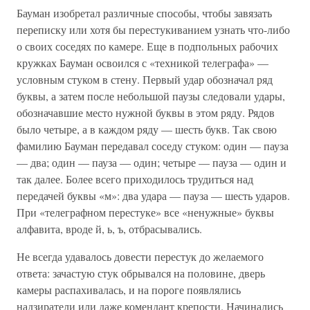
Бауман изобретал различные способы, чтобы завязать
переписку или хотя бы перестукиванием узнать что-либо
о своих соседях по камере. Еще в подпольных рабочих
кружках Бауман освоился с «техникой телеграфа» —
условным стуком в стену. Первый удар обозначал ряд
буквы, а затем после небольшой паузы следовали удары,
обозначавшие место нужной буквы в этом ряду. Рядов
было четыре, а в каждом ряду — шесть букв. Так свою
фамилию Бауман передавал соседу стуком: один — пауза
— два; один — пауза — один; четыре — пауза — один и
так далее. Более всего приходилось трудиться над
передачей буквы «м»: два удара — пауза — шесть ударов.
При «телеграфном перестуке» все «ненужные» буквы
алфавита, вроде й, ь, ъ, отбрасывались.
Не всегда удавалось довести перестук до желаемого
ответа: зачастую стук обрывался на половине, дверь
камеры распахивалась, и на пороге появлялись
надзиратели или даже комендант крепости. Начинались