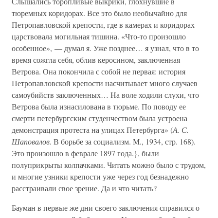
Слышались торопливые выкрики, глохнувшие в
тюремных коридорах. Все это было необычайно для
Петропавловской крепости, где в камерах и коридорах
царствовала могильная тишина. «Что-то произошло
особенное», — думал я. Уже позднее… я узнал, что в то
время сожгла себя, облив керосином, заключенная
Ветрова. Она покончила с собой не первая: история
Петропавловской крепости насчитывает много случаев
самоубийств заключенных… На воле ходили слухи, что
Ветрова была изнасилована в тюрьме. По поводу ее
смерти петербургским студенчеством была устроена
демонстрация протеста на улицах Петербурга» (
А. С.
Шаповалов.
В борьбе за социализм. М., 1934, стр. 168).
Это произошло в феврале 1897 года.}, были
полуприкрыты колпачками. Читать можно было с трудом,
и многие узники крепости уже через год безнадежно
расстраивали свое зрение. Да и что читать?
Бауман в первые же дни своего заключения справился о