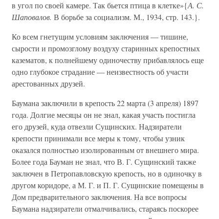
в угол по своей камере. Так бьется птица в клетке»{
А. С.
Шаповалов.
В борьбе за социализм. М., 1934, стр. 143.}.
Ко всем гнетущим условиям заключения — тишине,
сырости и промозглому воздуху старинных крепостных
казематов, к полнейшему одиночеству прибавлялось еще
одно глубокое страдание — неизвестность об участи
арестованных друзей.
Баумана заключили в крепость 22 марта (3 апреля) 1897
года. Долгие месяцы он не знал, какая участь постигла
его друзей, куда отвезли Сущинских. Надзиратели
крепости принимали все меры к тому, чтобы узник
оказался полностью изолированным от внешнего мира.
Более года Бауман не знал, что В. Г. Сущинский также
заключен в Петропавловскую крепость, но в одиночку в
другом коридоре, а М. Г. и П. Г. Сущинские помещены в
Дом предварительного заключения. На все вопросы
Баумана надзиратели отмалчивались, стараясь поскорее