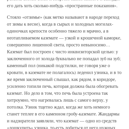
его дать хоть сколько-нибудь «пространные показания».
Стояло «отзимье» (как метко называют в народе переход
от зимы к весне), когда в сырых и холодных могилах-
одиночках крепости особенно тяжело и мрачно, а в
неотапливаемом каземате — узкой и крошечной каморке,
совершенно лишенной света, просто невыносимо…
Каземат был построен с чисто инквизиторской целью: у
заключенного от холода буквально не попадал зуб на зуб;
каменный пол (никакой подстилки, не говоря уже о
кровати, в каземате не полагалось) леденил узника, и в то
же время заключенный слышал, как рядом, в коридоре,
усиленно топили печь, которая должна была обогревать
каземат. Но дело в том, что печь была устроена так
хитроумно, что нагревалась лишь с самого верху, у
потолка. Узник тщетно ждал, когда же хоть немного
станет теплее в его каменном гробу-каземате. Жандармы
и надзиратели заявляли, что каземат — одно из средств
«дошкурить» узника, то-есть добиться от него нужных