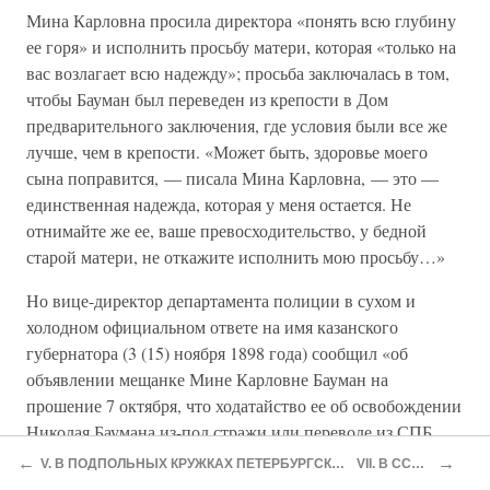
Мина Карловна просила директора «понять всю глубину
ее горя» и исполнить просьбу матери, которая «только на
вас возлагает всю надежду»; просьба заключалась в том,
чтобы Бауман был переведен из крепости в Дом
предварительного заключения, где условия были все же
лучше, чем в крепости. «Может быть, здоровье моего
сына поправится, — писала Мина Карловна, — это —
единственная надежда, которая у меня остается. Не
отнимайте же ее, ваше превосходительство, у бедной
старой матери, не откажите исполнить мою просьбу…»
Но вице-директор департамента полиции в сухом и
холодном официальном ответе на имя казанского
губернатора (3 (15) ноября 1898 года) сообщил «об
объявлении мещанке Мине Карловне Бауман на
прошение 7 октября, что ходатайство ее об освобождении
Николая Баумана из-под стражи или переводе из СПБ
крепости для дальнейшего содержания в Дом
←
→
V. В ПОДПОЛЬНЫХ КРУЖКАХ ПЕТЕРБУРГСКИХ РАБОЧИХ
VII. В ССЫЛКЕ
предварительного заключения удовлетворено быть не