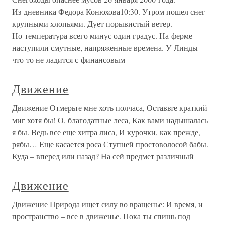
Из дневника Федора Конюхова10:30. Утром пошел снег
крупными хлопьями. Дует порывистый ветер.
Но температура всего минус один градус. На ферме
наступили смутные, напряженные времена. У Линды
что-то не ладится с финансовым
Движение
Движение Отмерьте мне хоть полчаса, Оставьте краткий
миг хотя бы! О, благодатные леса, Как вами надышалась
я бы. Ведь все еще хитра лиса, И курочки, как прежде,
рябы… Еще касается роса Ступней простоволосой бабы.
Куда – вперед или назад? На сей предмет различный
Движение
Движение Природа ищет силу во вращенье: И время, и
пространство – все в движенье. Пока ты спишь под