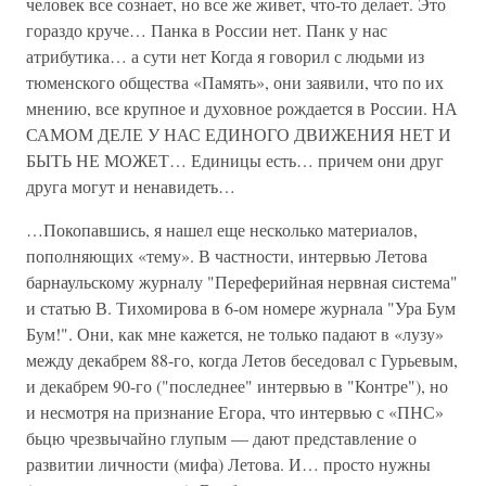
человек все сознает, но все же живет, что-то делает. Это
гораздо круче… Панка в России нет. Панк у нас
атрибутика… а сути нет Когда я говорил с людьми из
тюменского общества «Память», они заявили, что по их
мнению, все крупное и духовное рождается в России. НА
САМОМ ДЕЛЕ У НАС ЕДИНОГО ДВИЖЕНИЯ НЕТ И
БЫТЬ НЕ МОЖЕТ… Единицы есть… причем они друг
друга могут и ненавидеть…
…Покопавшись, я нашел еще несколько материалов,
пополняющих «тему». В частности, интервью Летова
барнаульскому журналу "Переферийная нервная система"
и статью В. Тихомирова в 6-ом номере журнала "Ура Бум
Бум!". Они, как мне кажется, не только падают в «лузу»
между декабрем 88-го, когда Летов беседовал с Гурьевым,
и декабрем 90-го ("последнее" интервью в "Контре"), но
и несмотря на признание Егора, что интервью с «ПНС»
бьцю чрезвычайно глупым — дают представление о
развитии личности (мифа) Летова. И… просто нужны