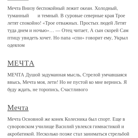
Мечта Внизу беспокойный лежит океан. Холодный,
туманный и темный. В суровые северные края Трое
летят спокойно! «Трое отважных. Простых людей Летят
туда днем и ночью»… — Отец читает, А сын скорей Сам
птицу увидеть хочет. Но папа «спи» говорит ему, Укрыл
одеялом
МЕЧТА
МЕЧТА Душой задуманная мысль, Стрелой умчавшаяся
ввысь, Мечта моя, лети! Но не пустой ко мне вернись. Я
буду ждать, не торопись, Счастливого
Мечта
Мечта Основной же конек Колесника был спорт. Еще в
суворовском училище Василий увлекся гимнастикой и
акробатикой. Несколько позже стал заниматься стрельбой