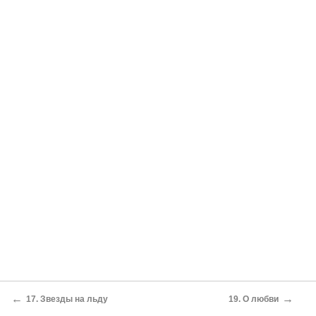
←
→
17. Звезды на льду
19. О любви