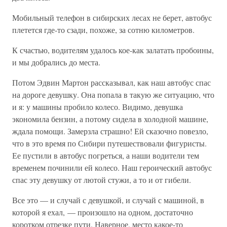
Мобильный телефон в сибирских лесах не берет, автобус
плетется где-то сзади, похоже, за сотню километров.
К счастью, водителям удалось кое-как залатать пробоины,
и мы добрались до места.
Потом Эдвин Мартон рассказывал, как наш автобус спас
на дороге девушку. Она попала в такую же ситуацию, что
и я: у машины пробило колесо. Видимо, девушка
экономила бензин, а потому сидела в холодной машине,
ждала помощи. Замерзла страшно! Ей сказочно повезло,
что в это время по Сибири путешествовали фигуристы.
Ее пустили в автобус погреться, а наши водители тем
временем починили ей колесо. Наш героический автобус
спас эту девушку от лютой стужи, а то и от гибели.
Все это — и случай с девушкой, и случай с машиной, в
которой я ехал, — произошло на одном, достаточно
коротком отрезке пути. Наверное, место какое-то