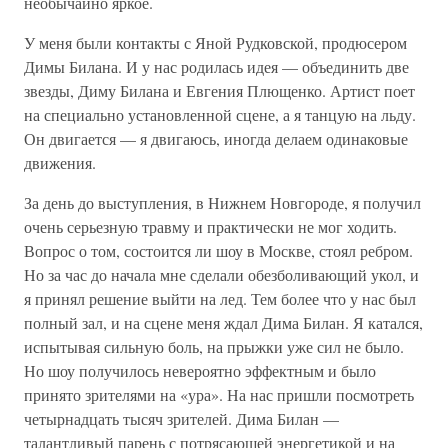
необычайно яркое.
У меня были контакты с Яной Рудковской, продюсером
Димы Билана. И у нас родилась идея — объединить две
звезды, Диму Билана и Евгения Плющенко. Артист поет
на специально установленной сцене, а я танцую на льду.
Он двигается — я двигаюсь, иногда делаем одинаковые
движения.
За день до выступления, в Нижнем Новгороде, я получил
очень серьезную травму и практически не мог ходить.
Вопрос о том, состоится ли шоу в Москве, стоял ребром.
Но за час до начала мне сделали обезболивающий укол, и
я принял решение выйти на лед. Тем более что у нас был
полный зал, и на сцене меня ждал Дима Билан. Я катался,
испытывая сильную боль, на прыжки уже сил не было.
Но шоу получилось невероятно эффектным и было
принято зрителями на «ура». На нас пришли посмотреть
четырнадцать тысяч зрителей. Дима Билан —
талантливый парень с потрясающей энергетикой и на