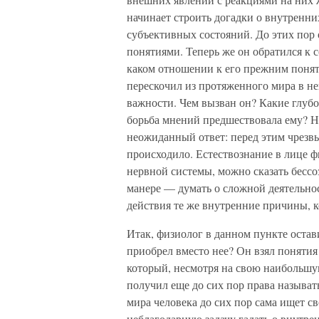
начинает строить догадки о внутренни
субъективных состояний. До этих пор
понятиями. Теперь же он обратился к
каком отношении к его прежним поня
перескочил из протяженного мира в н
важности. Чем вызван он? Какие глуб
борьба мнений предшествовала ему? Н
неожиданный ответ: перед этим чрезв
происходило. Естествознание в лице 
нервной системы, можно сказать бессо
манере — думать о сложной деятельно
действия те же внутренние причины, к
Итак, физиолог в данном пункте оста
приобрел вместо нее? Он взял понятия 
который, несмотря на свою наибольшую
получил еще до сих пор права называт
мира человека до сих пор сама ищет с
неблагодарную задачу гадать о внутр