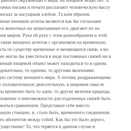
значки письма и печати рассыпают человеческую массу
оисках за насущным хлебом. Та ким образом,
енные внешние агенты являются как бы сигналами
х животных на захватывание его, двигают их на
м миром. Рука об руку с этим разнообразием и этой
 связи внешних агентов с организмом на временную,
есть по существу временные и меняющиеся связи, а во-
не могли бы уместиться в виде постоянных связей ни в
анный пищевой объект может находиться то в одном,
едовательно, то одними, то другими явлениями,
ругую систему внешнего мира. А потому раздражающими
 положительную двигательную, в широком смысле
ны временно быть то одни, то другие явления природы.
оложение о невозможности для отдаленных связей быть
ваться сравнением. Представьте себе вместо
ьную станцию, и, стало быть, временного соединения,
ех абонентов между собой. Как бы это было дорого,
уществимо! То, что теряется в данном случае в