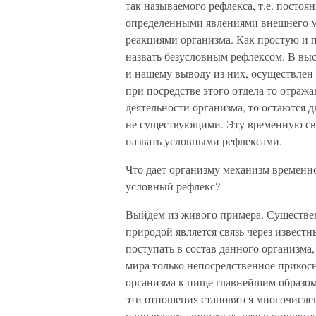
так называемого рефлекса, т.е. посто
определенными явлениями внешнего 
реакциями организма. Как простую и п
назвать безусловным рефлексом. В вы
и нашему выводу из них, осуществлен
при посредстве этого отдела то отраж
деятельности организма, то остаются
не существующими. Эту временную свя
назвать условными рефлексами.
Что дает организму механизм временной
условный рефлекс?
Выйдем из живого примера. Существе
природой является связь через извест
поступать в состав данного организма,
мира только непосредственное прикос
организма к пище главнейшим образом
эти отношения становятся многочислен
направляют животных, уже в широких