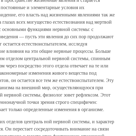
 постоянные и элементарные условия их
видение, его власть над жизненными явлениями так же
а глазах всех могущество естествознания над мертвой
 с основными функциями нервной системы: с
оведения — пусть эти явления до сих пор продолжают
 остается естествоиспытателем, исследуя
ие влияния на эти общие нервные процессы. Больше
шим отделом центральной нервной системы, спинным
зм через посредство этого отдела отвечает на те или
 закономерные изменения живого вещества под
тов, он остается все тем же естествоиспытателем. Эту
анизма на внешний мир, осуществляющуюся при
й нервной системы, физиолог зовет рефлексом. Этот
веннонаучной точки зрения строго специфичен:
ает только определенные изменения в организме.
их отделов централь ной нервной системы, и характер
тся. Он перестает сосредоточивать внимание на связи
животного и вместо этих фактических отношений