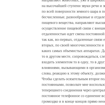
на высочайшей ступени звуки речи и 
по всей поверхности земного шара в п
бесчисленные, разнообразные и отдал
пищевого вещества, направляют высши
осуществление пищевой связи с внешни
отдаленностью идет смена постоянной
так как, во-первых, отдаленные связи 
вторых, по своей многочисленности и 
каких самых объемистых аппаратах. Д
то в другом месте, сопровождаться, сл
входить элементом то в одну, то в д
влияниями, вызывающими в организме
слова, реакцию к этому объекту, долж
Чтобы сделать осязательным второе п
постоянными, позвольте мне воспользо
теперешнего соединения через централ
постоянное телефонное со единение вс
громоздко и в конце концов прямо неос