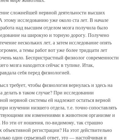
учение сложнейшей нервной деятельности высших
А этому исследованию уже около ста лет. В начале
 работа над высшим отделом мозга получила было
следование на широкую и торную дорогу. Получено
ечение нескольких лет, а затем исследование опять
огромен, а темы работ вот уже более тридцати лет
 очень мало. Беспристрастный физиолог современности
его мозга находится сейчас в тупике. Итак,
равдала себя перед физиологией.
сл требует, чтобы физиология вернулась и здесь на
на делать в таком случае? При исследовании
ьной нервной системы ей надлежит остаться верной
при изучении низшего отдела, т.е. точно сопоставлять
тствующими им изменениями в животном организме и
 Но эти от ношения, по-видимому, так страшно
х объективной регистрации? На этот действительно
лько один серьезный ответ, это — настойчивая и