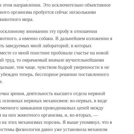
в этом направлении. Это исключительно объективное
ного организма пробуется сейчас несколькими
животного мира.
агосклонному вниманию эту пробу в отношении
отного, а именно собаки. В дальнейшем изложении я
ть заведуемых мной лабораторий, в которых
есте со мной поистине пробовали счастье на новой
ний труд, то омрачаемый вначале мучительнейшими
альше, тем чаще, чувством бодрой уверенности в не
я убежден теперь, бесспорное решение поставленного
е.
очки зрения, деятельность высшего отдела нервной
х основных нервных механизмов: во-первых, в виде
ременного замыкания проводниковых цепей между
 на них животного организма, и, во-вторых, —
 на этих механизмах порознь. Я выше упомянул, что в
истемы физиология давно уже установила механизм