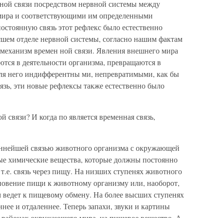
янной связи посредством нервной системы между
мира и соответствующими им определенными
остоянную связь этот рефлекс было естественно
сшем отделе нервной системы, согласно нашим фактам
 механизм времен ной связи. Явления внешнего мира
аются в деятельности организма, превращаются в
 для него индифферентны ми, непревратимыми, как бы
зь, эти новые рефлексы также естественно было
 связи? И когда по является временная связь,
ннейшей связью животного организма с окружающей
ные химические вещества, которые должны постоянно
 т.е. связь через пищу. На низших ступенях животного
новение пищи к животному организму или, наоборот,
 ведет к пищевому обмену. На более высших ступенях
нее и отдаленнее. Теперь запахи, звуки и картины
 районах окружающего мира, на пищевое вещество. А