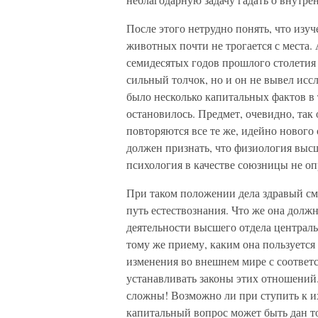
После этого нетрудно понять, что из
животных почти не трогается с места. 
семидесятых годов прошлого столетия
сильный толчок, но и он не вывел ис
было несколько капитальных фактов в т
остановилось. Предмет, очевидно, так 
повторяются все те же, идейно нового
должен признать, что физиология высш
психология в качестве союзницы не оп
При таком положении дела здравый смы
путь естествознания. Что же она долж
деятельности высшего отдела централ
тому же приему, каким она пользуется 
изменения во внешнем мире с соотве
устанавливать законы этих отношений.
сложны! Возможно ли при ступить к и
капитальный вопрос может быть дан то