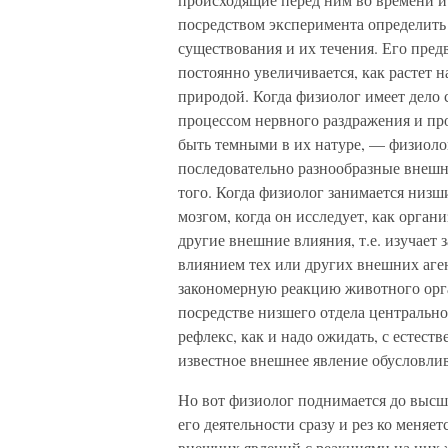
посредством эксперимента определить
существования и их течения. Его пред
постоянно увеличивается, как растет н
природой. Когда физиолог имеет дело
процессом нервного раздражения и пр
быть темными в их натуре, — физиолог
последовательно разнообразные внешн
того. Когда физиолог занимается низ
мозгом, когда он исследует, как органи
другие внешние влияния, т.е. изучает
влиянием тех или других внешних аген
закономерную реакцию животного орг
посредстве низшего отдела центрально
рефлекс, как и надо ожидать, с естест
известное внешнее явление обусловлив
Но вот физиолог поднимается до высш
его деятельности сразу и рез ко меняе
внешних явлений с реакциями на них 