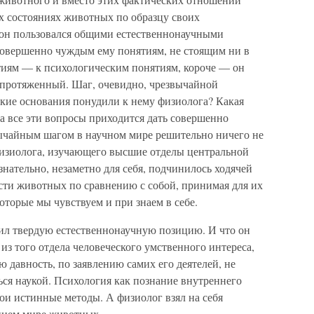
х состояниях животных по образцу своих
 он пользовался общими естественнонаучными
 совершенно чуждым ему понятиям, не стоящим ни в
тиям — к психологическим понятиям, короче — он
епротяженный. Шаг, очевидно, чрезвычайной
окие основания понудили к нему физиолога? Какая
а все эти вопросы приходится дать совершенно
ычайным шагом в научном мире решительно ничего не
физиолога, изучающего высшие отделы центральной
знательно, незаметно для себя, подчинилось ходячей
сти животных по сравнению с собой, принимая для их
оторые мы чувствуем и при знаем в себе.
вил твердую естественнонаучную позицию. И что он
из того отдела человеческого умственного интереса,
 давность, по заявлению самих его деятелей, не
ься наукой. Психология как познание внутреннего
вои истинные методы. А физиолог взял на себя
еннем мире животных.