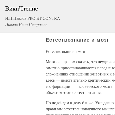
ВикиЧтение
И.П.Павлов PRO ET CONTRA
Павлов Иван Петрович
Естествознание и мозг
Естествознание и мозг
Можно с правом сказать, что неудержи
заметно приостанавливается перед выс
сложнейших отношений животных к вне
здесь — действительно критический мо
его формации — человеческого мозга —
объектом этого естествознания.
Но подойдем к делу ближе. Уже давно
правилам естественнонаучного мышле
происходящие перед ним во времени и 