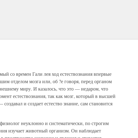
мый со времен Гали лея ход естествознания впервые
шим отделом мозга или, об ?е говоря, перед органом
шнему миру. И казалось, что это — недаром, что
мент естествознания, так как мозг, который в высшей
 создавал и создает естество знание, сам становится
 физиолог неуклонно и систематически, по строгим
ния изучает животный организм. Он наблюдает
в пространстве жизненные явления и старается