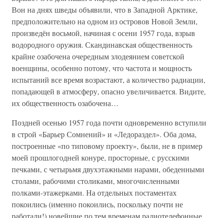
Вон на днях шведы объявили, что в Западной Арктике,
предположительно на одном из островов Новой Земли,
произведён восьмой, начиная с осени 1957 года, взрыв
водородного оружия. Скандинавская общественность
крайне озабочена очередным злодеянием советской
военщины, особенно потому, что частота и мощность
испытаний все время возрастают, а количество радиации,
попадающей в атмосферу, опасно увеличивается. Видите,
их общественность озабочена…
Поздней осенью 1957 года почти одновременно вступили
в строй «Барьер Сомнений» и «Ледораздел». Оба дома,
построенные «по типовому проекту», были, не в пример
моей прошлогодней конуре, просторные, с русскими
печками, с четырьмя двухэтажными нарами, обеденными
столами, рабочими столиками, многочисленными
полками-этажерками. На отдельных постаментах
покоились (именно покоились, поскольку почти не
работали!) новейшие по тем временам радиотелефонные