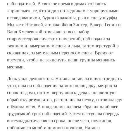
наблюдателей. В светлое время в домах толклись
«пришлые», те, кто ходил по ледникам с маршрутными
исследованиями, бурил скважины, рыл в снегу шурфы.
Мы же с Наташей, а также Женя Зингер, Валера Генин и
Ваня Хмелевской отвечали за весь набор
гидрометеорологических измерений, наблюдали за
таянием и намерзанием снега и льда, за температурой в
скважинах, за метелевым переносом снега. Время от
времени, чтобы не закиснуть, наши группы менялись
местами.
День у нас делился так. Наташа вставала в пять тридцать
утра, шла на наблюдения на метеоплощадку, метров за
сорок от дома, потом, вернувшись, делала первичную
обработку результатов, растапливала печку, готовила еду
и будила меня. В полдень мы вдвоем «брали» наиболее
трудоемкий срок наблюдений. Затем наступала очередь
восемнадцатичасового срока, после чего, поужинав,
поболтав со мной и немного почитав, Наташа