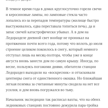
В темное время года в домах круглосуточно горели свечи
и керосиновые лампы, но ламповые стекла часто
лопались из-за перепадов температуры (жилище быстро
выстуживалось, едва переставала топиться печь), да и
запас свечей катастрофически убывал. А в дом на
Ледоразделе дневной свет вообще не проникал на
протяжении почти всего года, потому что вплоть до июля
строение целиком покоилось в снегу, который немного
отступал лишь на месяц-полтора, чтобы уже в конце
августа вновь занести дом по самую крышу. Иногда, по
весне, пользуясь погожими днями, обитатели станции
Ледораздел выходили на «воскресник» и оттаскивали
центнеры снега от единственного окошка. Но ближайшая
легкая поземка за считанные минуты сводила на нет все
усилия, и дом вновь погружался во тьму.
Начальник экспедиции так расписал вахты, что на обеих
ледниковых станциях постоянно дежурила пара-тройка