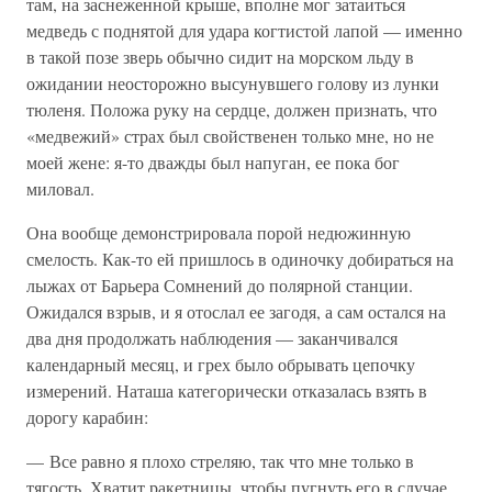
там, на заснеженной крыше, вполне мог затаиться
медведь с поднятой для удара когтистой лапой — именно
в такой позе зверь обычно сидит на морском льду в
ожидании неосторожно высунувшего голову из лунки
тюленя. Положа руку на сердце, должен признать, что
«медвежий» страх был свойственен только мне, но не
моей жене: я-то дважды был напуган, ее пока бог
миловал.
Она вообще демонстрировала порой недюжинную
смелость. Как-то ей пришлось в одиночку добираться на
лыжах от Барьера Сомнений до полярной станции.
Ожидался взрыв, и я отослал ее загодя, а сам остался на
два дня продолжать наблюдения — заканчивался
календарный месяц, и грех было обрывать цепочку
измерений. Наташа категорически отказалась взять в
дорогу карабин:
— Все равно я плохо стреляю, так что мне только в
тягость. Хватит ракетницы, чтобы пугнуть его в случае