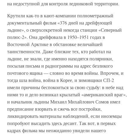
на недоступной для контроля ледниковой территории.
Крутили как-то в кают-компании полнометражный
документальный фильм «376 дней на дрейфующей
льдине», о сверхсекретной некогда станции «Северный
полюс-2». Она дрейфовала в 1950–1951 годах в
Восточной Арктике в обстановке величайшей
таинственности. Даже близкие тех, кто работал на
льдине, не знали, где именно находятся полярники,
посылая письма и радиограммы на адрес безликого
почтового ящика — словно во время войны. Впрочем, и
тогда шла война, война в Корее, и зимовщики СП-2
имели причины беспокоиться за свою судьбу: в небе над
ними то и дело возникал крылатый «американский враг»,
и начальник льдины Михаил Михайлович Сомов имел
предписание взорвать и сжечь все постройки,
ликвидировать материалы наблюдений, если иноземцы
попробуют высадить здесь десант. Так вот, в первых
кадрах фильма мы неожиданно увидели нашего