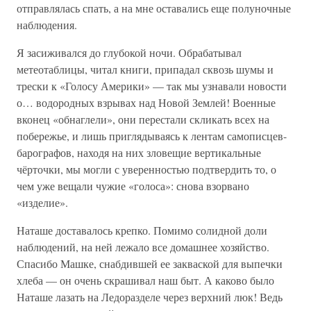
отправлялась спать, а на мне оставались еще полуночные
наблюдения.
Я засиживался до глубокой ночи. Обрабатывал
метеотаблицы, читал книги, припадал сквозь шумы и
трески к «Голосу Америки» — так мы узнавали новости
о… водородных взрывах над Новой Землей! Военные
вконец «обнаглели», они перестали скликать всех на
побережье, и лишь приглядываясь к лентам самописцев-
барографов, находя на них зловещие вертикальные
чёрточки, мы могли с уверенностью подтвердить то, о
чем уже вещали чужие «голоса»: снова взорвано
«изделие».
Наташе доставалось крепко. Помимо солидной доли
наблюдений, на ней лежало все домашнее хозяйство.
Спасибо Машке, снабдившей ее закваской для выпечки
хлеба — он очень скрашивал наш быт. А каково было
Наташе лазать на Ледоразделе через верхний люк! Ведь