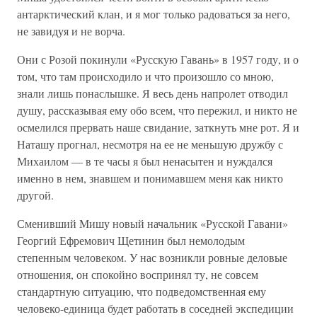
антарктический клан, и я мог только радоваться за него,
не завидуя и не ворча.
Они с Розой покинули «Русскую Гавань» в 1957 году, и о
том, что там происходило и что произошло со мною,
знали лишь понаслышке. Я весь день напролет отводил
душу, рассказывая ему обо всем, что пережил, и никто не
осмелился прервать наше свидание, заткнуть мне рот. Я и
Наташу прогнал, несмотря на ее не меньшую дружбу с
Михаилом — в те часы я был ненасытен и нуждался
именно в нем, знавшем и понимавшем меня как никто
другой.
Сменивший Мишу новый начальник «Русской Гавани»
Георгий Ефремович Щетинин был немолодым
степенным человеком. У нас возникли ровные деловые
отношения, он спокойно воспринял ту, не совсем
стандартную ситуацию, что подведомственная ему
человеко-единица будет работать в соседней экспедиции