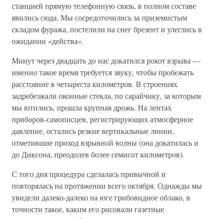
станцией прямую телефонную связь, в полном составе
явились сюда. Мы сосредоточились за приземистым
складом фуража, постелили на снег брезент и улеглись в
ожидании «действа».
Минут через двадцать до нас докатился рокот взрыва —
именно такое время требуется звуку, чтобы пробежать
расстояние в четыреста километров. В строениях
задребезжали оконные стекла, по сарайчику, за которым
мы ютились, прошла крупная дрожь. На лентах
приборов-самописцев, регистрирующих атмосферное
давление, остались резкие вертикальные линии,
отметившие приход взрывной волны (она докатилась и
до Диксона, преодолев более семисот километров).
С того дня процедура сделалась привычной и
повторялась на протяжении всего октября. Однажды мы
увидели далеко-далеко на юге грибовидное облако, в
точности такое, каким его рисовали газетные