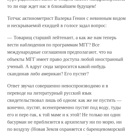
то ли еще ждет нас в ближайшем будущем!
Тотчас актинометрист Валерка Генин с невинным видом
и нескрываемой ехидцей в голосе задал вопрос:
— Товарищ старший лейтенант, а как же нам теперь
вести наблюдения по программам МГГ? Все
международные соглашения предполагают, что на
объекты МГГ имеет право доступа любой иностранный
ученый. А вдруг сюда запросится какой-нибудь
скандинав либо американ? Его пустят?
Ответ звучал совершенно невоспроизводимо и в
переводе на литературный русский язык
свидетельствовал лишь об одном: как же не пустить —
конечно, пустят, всенепременно пустят под воду, туды
его и пере-так, к той маме и к этой! Не только ни один
басурман не приблизится к архипелагу ни по морю, ни
по воздуху (Новая Земля охраняется с баренцевоморской