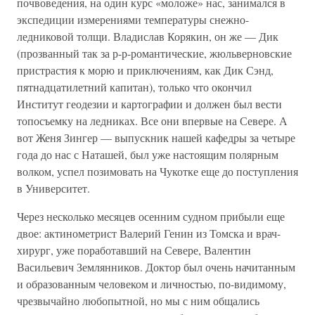
почвоведения, на один курс «моложе» нас, занимался в
экспедиции измерениями температуры снежно-
ледниковой толщи. Владислав Корякин, он же — Дик
(прозванный так за р-р-романтические, жюльверновские
пристрастия к морю и приключениям, как Дик Сэнд,
пятнадцатилетний капитан), только что окончил
Институт геодезии и картографии и должен был вести
топосъемку на ледниках. Все они впервые на Севере. А
вот Женя Зингер — выпускник нашей кафедры за четыре
года до нас с Наташей, был уже настоящим полярным
волком, успел позимовать на Чукотке еще до поступления
в Университет.
Через несколько месяцев осенним судном прибыли еще
двое: актинометрист Валерий Генин из Томска и врач-
хирург, уже поработавший на Севере, Валентин
Васильевич Землянников. Доктор был очень начитанным
и образованным человеком и личностью, по-видимому,
чрезвычайно любопытной, но мы с ним общались