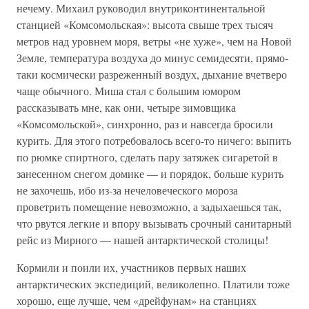
нечему. Михаил руководил внутриконтинентальной
станцией «Комсомольская»: высота свыше трех тысяч
метров над уровнем моря, ветры «не хуже», чем на Новой
Земле, температура воздуха до минус семидесяти, прямо-
таки космически разреженный воздух, дыхание вчетверо
чаще обычного. Миша стал с большим юмором
рассказывать мне, как они, четыре зимовщика
«Комсомольской», синхронно, раз и навсегда бросили
курить. Для этого потребовалось всего-то ничего: выпить
по рюмке спиртного, сделать пару затяжек сигаретой в
занесенном снегом домике — и порядок, больше курить
не захочешь, ибо из-за нечеловеческого мороза
проветрить помещение невозможно, а задыхаешься так,
что рвутся легкие и впору вызывать срочный санитарный
рейс из Мирного — нашей антарктической столицы!
Кормили и поили их, участников первых наших
антарктических экспедиций, великолепно. Платили тоже
хорошо, еще лучше, чем «дрейфунам» на станциях