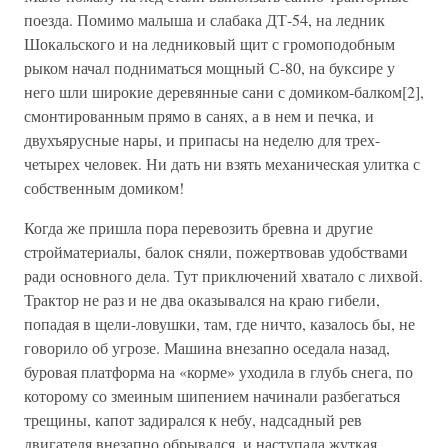
поезда. Помимо малыша и слабака ДТ-54, на ледник
Шокальского и на ледниковый щит с громоподобным
рыком начал подниматься мощный С-80, на буксире у
него шли широкие деревянные сани с домиком-балком[2],
смонтированным прямо в санях, а в нем и печка, и
двухъярусные нары, и припасы на неделю для трех-
четырех человек. Ни дать ни взять механическая улитка с
собственным домиком!
Когда же пришла пора перевозить бревна и другие
стройматериалы, балок сняли, пожертвовав удобствами
ради основного дела. Тут приключений хватало с лихвой.
Трактор не раз и не два оказывался на краю гибели,
попадая в щели-ловушки, там, где ничто, казалось бы, не
говорило об угрозе. Машина внезапно оседала назад,
буровая платформа на «корме» уходила в глубь снега, по
которому со змеиным шипением начинали разбегаться
трещины, капот задирался к небу, надсадный рев
двигателя внезапно обрывался, и наступала жуткая