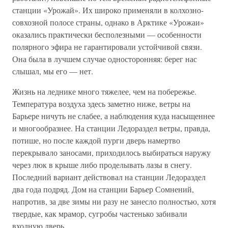
станции «Урожай». Их широко применяли в колхозно-
совхозной полосе страны, однако в Арктике «Урожаи»
оказались практически бесполезными — особенности
полярного эфира не гарантировали устойчивой связи.
Она была в лучшем случае односторонняя: берег нас
слышал, мы его — нет.
Жизнь на леднике много тяжелее, чем на побережье.
Температура воздуха здесь заметно ниже, ветры на
Барьере ничуть не слабее, а наблюдения куда насыщеннее
и многообразнее. На станции Ледораздел ветры, правда,
потише, но после каждой пурги дверь намертво
перекрывало заносами, приходилось выбираться наружу
через люк в крыше либо проделывать лазы в снегу.
Последний вариант действовал на станции Ледораздел
два года подряд. Дом на станции Барьер Сомнений,
напротив, за две зимы ни разу не занесло полностью, хотя
твердые, как мрамор, сугробы частенько забивали
входную дверь.