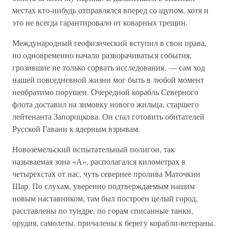
местах кто-нибудь отправлялся вперед со щупом, хотя и
это не всегда гарантировало от коварных трещин.
Международный геофизический вступил в свои права,
но одновременно начали разворачиваться события,
грозившие не только сорвать исследования, — сам ход
нашей повседневной жизни мог быть в любой момент
необратимо порушен. Очередной корабль Северного
флота доставил на зимовку нового жильца, старшего
лейтенанта Запороцкова. Он стал готовить обитателей
Русской Гавани к ядерным взрывам.
Новоземельский испытательный полигон, так
называемая зона «А», располагался километрах в
четырехстах от нас, чуть севернее пролива Маточкин
Шар. По слухам, уверенно подтверждаемым нашим
новым наставником, там был построен целый город,
расставлены по тундре, по горам списанные танки,
орудия, самолеты, причалены к берегу корабли-ветераны.