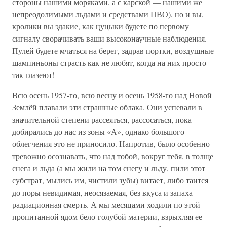
стороны нашими моряками, а с карской — нашими же
непреодолимыми льдами и средствами ПВО), но и вы,
кролики вы эдакие, как цуцыки будете по первому
сигналу сворачивать ваши высоконаучные наблюдения.
Пулей будете мчаться на берег, задрав портки, воздушные
шампиньоны страсть как не любят, когда на них просто
так глазеют!
Всю осень 1957-го, всю весну и осень 1958-го над Новой
Землёй плавали эти страшные облака. Они успевали в
значительной степени рассеяться, рассосаться, пока
добирались до нас из зоны «А», однако большого
облегчения это не приносило. Напротив, было особенно
тревожно осознавать, что над тобой, вокруг тебя, в толще
снега и льда (а мы жили на том снегу и льду, пили этот
субстрат, мылись им, чистили зубы) витает, либо таится
до поры невидимая, неосязаемая, без вкуса и запаха
радиационная смерть. А мы месяцами ходили по этой
пропитанной ядом бело-голубой материи, взрыхляя ее