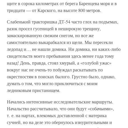
щите в сорока километрах от берега Баренцева моря и в
тридцати — от Карского, на высоте 800 метров.
Слабенький тракторишка ДТ-54 часто глох на подъемах,
разок просел гусеницей в неширокую трещину,
замаскированную свежим снегом, но все же
самостоятельно выкарабкался из щели. Мы пересекли
ледопад и… не нашли домика. Ни домика, ни каких-либо
свидетельств моего пребывания здесь менее года тому
назад! День, правда, стоял хмурый, а «голубой ужас»
вокруг нас не очень-то побуждал раскатывать по
окрестностям в поисках былого. Грустно было, однако,
думать о том, что могло приключиться с моим
ледниковым пристанищем.
Начались интенсивные исследовательские маршруты.
Начальство рассчитывало, что они будут «собачьими»,
т. е. на нартах, влекомых доставленной с материка
сучней, но на деле это обернулось изнурительными и