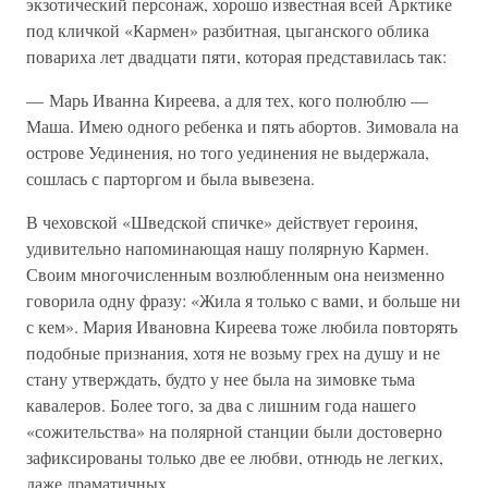
экзотический персонаж, хорошо известная всей Арктике
под кличкой «Кармен» разбитная, цыганского облика
повариха лет двадцати пяти, которая представилась так:
— Марь Иванна Киреева, а для тех, кого полюблю —
Маша. Имею одного ребенка и пять абортов. Зимовала на
острове Уединения, но того уединения не выдержала,
сошлась с парторгом и была вывезена.
В чеховской «Шведской спичке» действует героиня,
удивительно напоминающая нашу полярную Кармен.
Своим многочисленным возлюбленным она неизменно
говорила одну фразу: «Жила я только с вами, и больше ни
с кем». Мария Ивановна Киреева тоже любила повторять
подобные признания, хотя не возьму грех на душу и не
стану утверждать, будто у нее была на зимовке тьма
кавалеров. Более того, за два с лишним года нашего
«сожительства» на полярной станции были достоверно
зафиксированы только две ее любви, отнюдь не легких,
даже драматичных.