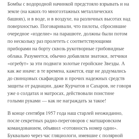
Бомбы с водородной начинкой предстояло взрывать и на
земле (на каких-то многоэтажных металлических
башнях), и в воде, и в воздухе, на различных высотах над
поверхностью. Поговаривали, что пилоты, сбросившие
очередное «изделие» на парашюте, должны были потом
по нескольку раз пролететь с соответствующими
приборами на борту сквозь рукотворные грибовидные
облака. Разумеется, обычно добавляли знатоки, летчики
«огребут» за эти подвиги золотые геройские Звезды. А
как же иначе: в те времена, кажется, еще не додумались
до свинцовых скафандров и прочих надежных средств
защиты от радиации, даже Курчатов и Сахаров, не говоря
уже о солдатах и матросах, действовали поистине
голыми руками — как не награждать за такое!
В конце сентября 1957 года наш старлей неожиданно,
после секретных радио-переговоров с матшаровским
командованием, объявил «готовность номер один».
Буквально через час гляциологи, имевшие с полярной