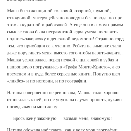
Маша была женщиной толковой, озорной, шумной,
отходчивой, матерящейся по поводу и без повода, но при
этом аккуратной и работящей. А еще она в самом прямом
смысле слова была неграмотной, едва умела поставить
подпись-закорючку в денежной ведомости! Страшно горд
тем, что приобщил ее к чтению. Ребята на зимовке стали
даже поругивать меня: вместо того чтобы варить-жарить,
Машка усаживалась перед печкой с цыгаркой в зубах и
напропалую погружалась в «Графа Монте-Кристо», а со
временем и в куда более серьезные книги. Попутно шел
«ликбез» и по истории, и по географии.
Наташа совершенно не ревновала, Машка тоже хорошо
относилась к ней, но не упускала случая пропеть, лукаво
поглядывая на мою жену:
— Брось жену законную — возьми меня, знакомую!
Наташа обожала наблюдать, как я веду урок географии,