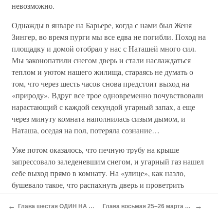
невозможно.
Однажды в январе на Барьере, когда с нами был Женя
Зингер, во время пурги мы все едва не погибли. Поход на
площадку и домой отобрал у нас с Наташей много сил.
Мы законопатили снегом дверь и стали наслаждаться
теплом и уютом нашего жилища, стараясь не думать о
том, что через шесть часов снова предстоит выход на
«природу». Вдруг все трое одновременно почувствовали
нарастающий с каждой секундой угарный запах, а еще
через минуту комната наполнилась сизым дымом, и
Наташа, оседая на пол, потеряла сознание…
Уже потом оказалось, что печную трубу на крыше
запрессовало заледеневшим снегом, и угарный газ нашел
себе выход прямо в комнату. На «улице», как назло,
бушевало такое, что распахнуть дверь и проветрить
домик было абсолютно невозможно, нас бы заживо
←
→
Глава шестая ОДИН НА ЛЕДНИКЕ
Глава восьмая 25–26 марта 1959 года
погребло под сугробом! Женя принялся выбрасывать из