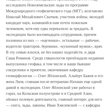
исследовать Новоземельские льды по программе
Международного геофизического года (МГГ), возглавлял
Николай Михайлович Сватков, участник войны, молодой
кандидат наук, казавшийся нам почти пожилым
человеком, хотя ему едва перевалило за тридцать. В
экспедиции было восемнадцать сотрудников, причем
половина из них — «научники», остальные — рабочие,
водители тракторов, буровики, «кухонный мужик», врач.
В эту семью влился, не без наших ходатайств, и дядя
Саша Романов. Среди гляциологов преобладали недавние
выпускники геофака, в том числе и наши бывшие
сокурсники и приятели, окончившие кафедру
геоморфологии — Олег Яблонский, Альберт Бажев и его
жена Ляля, ставшая после ветеранши-Наташи еще одной
дамой в экспедиции. Олег Яблонский уже работал в
горах, на Кольском полуострове и в Средней Азии,
обожал полевую деятельность, главный интерес для него
— снега, льды, лавины. Иван Хмелевской — с кафедры