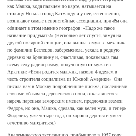
как Машка, водя пальцем по карте, натыкается на
столицу Непала город Катманду и у нее, естественно,
возникают самые непристойные ассоциации, причём она
обвиняет в этом именно географов: «Надо же такое
название придумать!» (Несколько лет спустя, зимуя на
другой полярной станции, она вышла замуж за механика
по фамилии Беглецов, забеременела, уехала в родную
деревню на Брянщину и, счастливая, показывала там
всему селу радиограмму, полученную от мужа из
Арктики: «Если родится мальчик, назови Фиделем в
честь строителя социализма из Южной Америки». Она
писала нам в Москву подробнейшие письма, последними
словами обзывала деревенского попа, отказавшегося
наречь паренька заморским именем, предложив взамен
Федора, но она, Машка, сделала, как велел муж, и теперь
Фиделику уже четыре года, он хорошо дерется и умеет
отчетливо материться.)
Академическую экспедицию, прибывшую в 1957 году