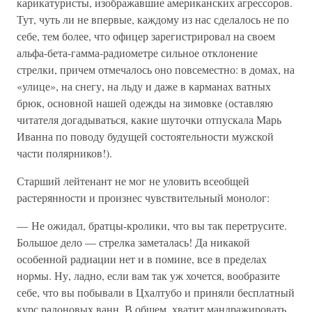
карикатуристы, изображавшие американских агрессоров.
Тут, чуть ли не впервые, каждому из нас сделалось не по
себе, тем более, что офицер зарегистрировал на своем
альфа-бета-гамма-радиометре сильное отклонение
стрелки, причем отмечалось оно повсеместно: в домах, на
«улице», на снегу, на льду и даже в карманах ватных
брюк, основной нашей одежды на зимовке (оставляю
читателя догадываться, какие шуточки отпускала Марь
Иванна по поводу будущей состоятельности мужской
части полярников!).
Старший лейтенант не мог не уловить всеобщей
растерянности и произнес чувствительный монолог:
— Не ожидал, братцы-кролики, что вы так перетрусите.
Большое дело — стрелка заметалась! Да никакой
особенной радиации нет и в помине, все в пределах
нормы. Ну, ладно, если вам так уж хочется, вообразите
себе, что вы побывали в Цхалтубо и приняли бесплатный
курс радоновых ванн. В общем, хватит мандражировать,