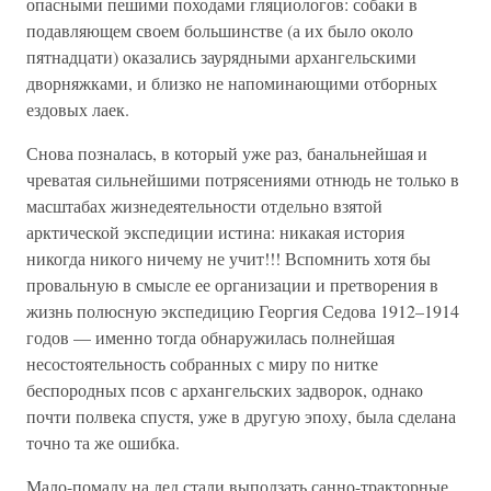
опасными пешими походами гляциологов: собаки в
подавляющем своем большинстве (а их было около
пятнадцати) оказались заурядными архангельскими
дворняжками, и близко не напоминающими отборных
ездовых лаек.
Снова позналась, в который уже раз, банальнейшая и
чреватая сильнейшими потрясениями отнюдь не только в
масштабах жизнедеятельности отдельно взятой
арктической экспедиции истина: никакая история
никогда никого ничему не учит!!! Вспомнить хотя бы
провальную в смысле ее организации и претворения в
жизнь полюсную экспедицию Георгия Седова 1912–1914
годов — именно тогда обнаружилась полнейшая
несостоятельность собранных с миру по нитке
беспородных псов с архангельских задворок, однако
почти полвека спустя, уже в другую эпоху, была сделана
точно та же ошибка.
Мало-помалу на лед стали выползать санно-тракторные