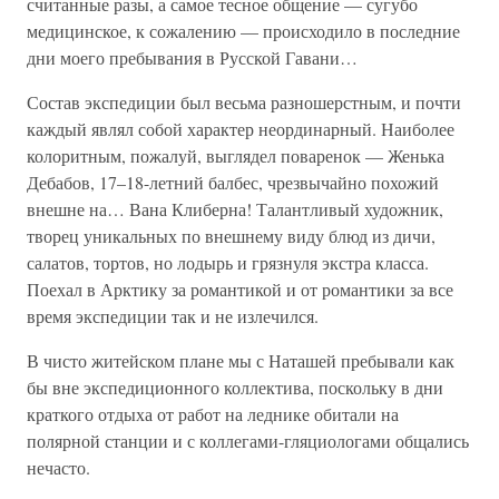
считанные разы, а самое тесное общение — сугубо
медицинское, к сожалению — происходило в последние
дни моего пребывания в Русской Гавани…
Состав экспедиции был весьма разношерстным, и почти
каждый являл собой характер неординарный. Наиболее
колоритным, пожалуй, выглядел поваренок — Женька
Дебабов, 17–18-летний балбес, чрезвычайно похожий
внешне на… Вана Клиберна! Талантливый художник,
творец уникальных по внешнему виду блюд из дичи,
салатов, тортов, но лодырь и грязнуля экстра класса.
Поехал в Арктику за романтикой и от романтики за все
время экспедиции так и не излечился.
В чисто житейском плане мы с Наташей пребывали как
бы вне экспедиционного коллектива, поскольку в дни
краткого отдыха от работ на леднике обитали на
полярной станции и с коллегами-гляциологами общались
нечасто.