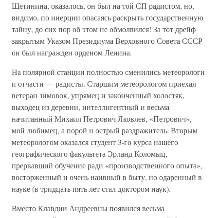
Щетинина, оказалось, он был на той СП радистом, но,
видимо, по инерции опасаясь раскрыть государственную
тайну, до сих пор об этом не обмолвился! За тот дрейф
закрытым Указом Президиума Верховного Совета СССР
он был награжден орденом Ленина.
На полярной станции полностью сменились метеорологи
и отчасти — радисты. Старшим метеорологом приехал
ветеран зимовок, упрямец и законченный холостяк,
выходец из деревни, интеллигентный и весьма
начитанный Михаил Петрович Яковлев, «Петрович»,
мой любимец, а порой и острый раздражитель. Вторым
метеорологом оказался студент 3-го курса нашего
географического факультета Эрланд Коломыц,
прервавший обучение ради «производственного опыта»,
восторженный и очень наивный в быту, но одаренный в
науке (в тридцать пять лет стал доктором наук).
Вместо Клавдии Андреевны появился весьма