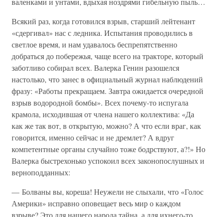
валенками и унтами, вдыхая ноздрями гибельную пыль…
Всякий раз, когда готовился взрыв, старший лейтенант
«сдергивал» нас с ледника. Испытания проводились в
светлое время, и нам удавалось беспрепятственно
добраться до побережья, чаще всего на тракторе, который
заботливо собирал всех. Валерка Генин разошелся
настолько, что занес в официальный журнал наблюдений
фразу: «Работы прекращаем. Завтра ожидается очередной
взрыв водородной бомбы». Всех почему-то испугала
крамола, исходившая от члена нашего коллектива: «Да
как же так вот, в открытую, можно? А что если враг, как
говорится, именно сейчас и не дремлет? А вдруг
компетентные органы случайно тоже бодрствуют, а?!» Но
Валерка быстрехонько успокоил всех законопослушных и
верноподданных:
— Болваны вы, кореша! Неужели не слыхали, что «Голос
Америки» исправно оповещает весь мир о каждом
взрыве? Это для нашего народа тайна, а для ихнего-то…