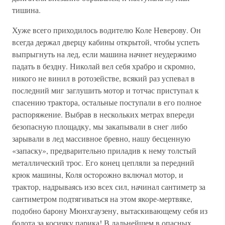
тишина.
Хуже всего приходилось водителю Коле Неверову. Он
всегда держал дверцу кабины открытой, чтобы успеть
выпрыгнуть на лед, если машина начнет неудержимо
падать в бездну. Николай вел себя храбро и скромно,
никого не винил в ротозействе, всякий раз успевал в
последний миг заглушить мотор и тотчас приступал к
спасению трактора, остальные поступали в его полное
распоряжение. Выбрав в нескольких метрах впереди
безопасную площадку, мы закапывали в снег либо
зарывали в лед массивное бревно, нашу бесценную
«запаску», предварительно приладив к нему толстый
металлический трос. Его конец цепляли за передний
крюк машины, Коля осторожно включал мотор, и
трактор, надрываясь изо всех сил, начинал сантиметр за
сантиметром подтягиваться на этом якоре-мертвяке,
подобно барону Мюнхгаузену, вытаскивающему себя из
болота за косичку парика! В дальнейшем в опасных