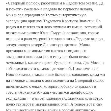
«Северный полюс», работавшим в Ледовитом океане. Да
и почету «южанам» выпадало по первости немало,
Михаила наградили за Третью антарктическую
экспедицию орденом Трудового Красного Знамени. По
радио и в газетах то и дело звучали их имена, эстонский
писатель-маринист Юхан Смуул (к сожалению, горько
пивший и рано умерший) создал о них «Ледовую книгу»,
заслужившую вскоре Ленинскую премию. Миша
притащил мне множество плиток невиданного
заморского шоколада («там его у нас были целые
чемоданы»), какие-то яркие бутылочки сока. Для Москвы
той эпохи все это казалось диковиной. Повспоминали
Новую Землю, а также наше былое негодование, когда мы
на зимовке слышали о доставленном на Северный полюс
шампанском, о елках, которые любовно снаряжают в
тресте «Арктикснаб» для участников дрейфующих
экспедиций — нам бы, рядовым полярникам, хоть сотую
долю тех забот и материальных благ! А теперь вот и сам
Миша удостоился чести войти в особый арктическо-