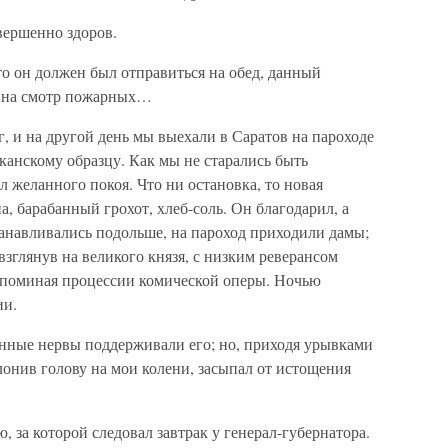
овершенно здоров.
о он должен был отправиться на обед, данный
го на смотр пожарных…
г, и на другой день мы выехали в Саратов на пароходе
канскому образцу. Как мы не старались быть
л желанного покоя. Что ни остановка, то новая
, барабанный грохот, хлеб-соль. Он благодарил, а
станавливались подольше, на пароход приходили дамы;
 взглянув на великого князя, с низким реверансом
апоминая процессии комической оперы. Ночью
ии.
енные нервы поддерживали его; но, приходя урывками
клонив голову на мои колени, засыпал от истощения
 за которой следовал завтрак у генерал-губернатора.