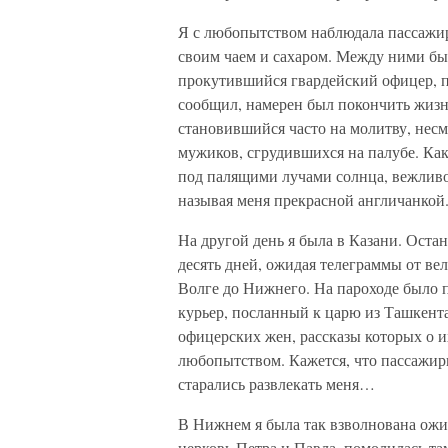
Я с любопытством наблюдала пассажир
своим чаем и сахаром. Между ними был
прокутившийся гвардейский офицер, п
сообщил, намерен был покончить жизн
становившийся часто на молитву, нес
мужиков, сгрудившихся на палубе. Как
под палящими лучами солнца, вежливо 
называя меня прекрасной англичанкой
На другой день я была в Казани. Оста
десять дней, ожидая телеграммы от вел
Волге до Нижнего. На пароходе было п
курьер, посланный к царю из Ташкента
офицерских жен, рассказы которых о и
любопытством. Кажется, что пассажиры
старались развлекать меня…
В Нижнем я была так взволнована ожид
церковь Петра и Павла, помолилась та