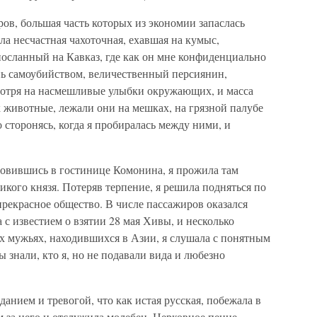
ов, большая часть которых из экономии запаслась
а несчастная чахоточная, ехавшая на кумыс,
осланный на Кавказ, где как он мне конфиденциально
ь самоубийством, величественный персиянин,
мотря на насмешливые улыбки окружающих, и масса
 животные, лежали они на мешках, на грязной палубе
сторонясь, когда я пробиралась между ними, и
.
новившись в гостинице Комонина, я прожила там
икого князя. Потеряв терпение, я решила подняться по
рекрасное общество. В числе пассажиров оказался
 с известием о взятии 28 мая Хивы, и несколько
х мужьях, находившихся в Азии, я слушала с понятным
 знали, кто я, но не подавали вида и любезно
анием и тревогой, что как истая русская, побежала в
м за него и отслужила молебен. Церковное пение