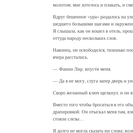
молотом; мне хотелось и плакать, и сме
Вдруг бешенное «ура» раздалось на ул
шедшего большими шагами и окруженн
Я слышала, как он вошел в отель, про
оттуда народу нескольких слов.
Наконец, он освободился, тихонько пос
вчера расстались.
— Фанни Лир, впусти меня.
— Да я не могу, слуга запер дверь и ун
Скоро желанный ключ щелкнул, и он в
Вместо того чтобы броситься в его объя
драпировкой. Он отыскал меня там, вз
стояли слезы…
Я долго не могла сказать ни слова; вол