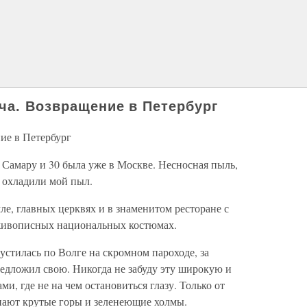
еча. Возвращение в Петербург
ие в Петербург
в Самару и 30 была уже в Москве. Несносная пыль,
я охладили мой пыл.
ле, главных церквях и в знаменитом ресторане с
живописных национальных костюмах.
устилась по Волге на скромном пароходе, за
редложил свою. Никогда не забуду эту широкую и
и, где не на чем остановиться глазу. Только от
пают крутые горы и зеленеющие холмы.