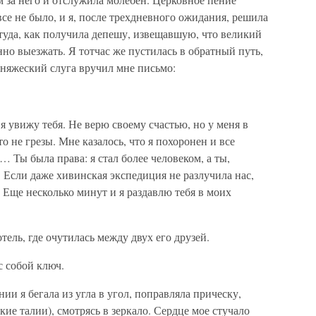
се не было, и я, после трехдневного ожидания, решила
 туда, как получила депешу, извещавшую, что великий
нно выезжать. Я тотчас же пустилась в обратный путь,
окняжеский слуга вручил мне письмо:
я увижу тебя. Не верю своему счастью, но у меня в
о не грезы. Мне казалось, что я похоронен и все
… Ты была права: я стал более человеком, а ты,
 Если даже хивинская экспедиция не разлучила нас,
 Еще несколько минут и я раздавлю тебя в моих
тель, где очутилась между двух его друзей.
с собой ключ.
и я бегала из угла в угол, поправляла прическу,
кие талии), смотрясь в зеркало. Сердце мое стучало