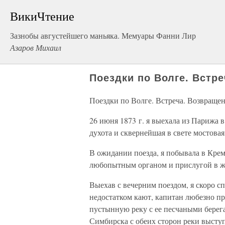
ВикиЧтение
Зазнобы августейшего маньяка. Мемуары Фанни Лир
Азаров Михаил
Поездки по Волге. Встр
Поездки по Волге. Встреча. Возвращен
26 июня 1873 г. я выехала из Парижа 
духота и сквернейшая в свете мостова
В ожидании поезда, я побывала в Крем
любопытным органом и прислугой в 
Выехав с вечерним поездом, я скоро сп
недостатком кают, капитан любезно п
пустынную реку с ее песчаными берегам
Симбирска с обеих сторон реки высту