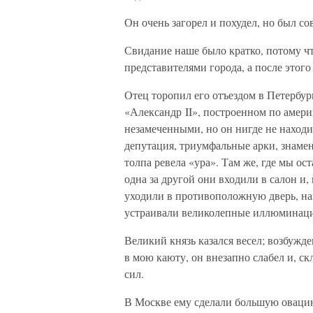
Он очень загорел и похудел, но был с
Свидание наше было кратко, потому чт
представителями города, а после это
Отец торопил его отъездом в Петербур
«Александр II», построенном по амери
незамеченными, но он нигде не находи
депутация, триумфальные арки, знамена
толпа ревела «ура». Там же, где мы о
одна за другой они входили в салон и,
уходили в противоположную дверь, н
устраивали великолепные иллюминац
Великий князь казался весел; возбужд
в мою каюту, он внезапно слабел и, с
сил.
В Москве ему сделали большую овацию,