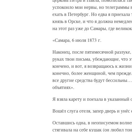
успокоило мои нервы, но телеграммы в
ехать в Петербург. Но едва я приехала
князь в Орске, и что я должна немедле
на этот раз уже до Самары, где велик
«Самара, 6 июля 1873 г.
Наконец, после пятимесячной разлуке, 
руках твои письма, убеждающие, что эт
кончено, и вот, я возвращаюсь к жизни
конечно, более женщиной, чем прежде.
все другие средства будут бессильны…
объятиях».
Я взяла карету и поехала в указанный о
Вошёл слуга отеля, запер дверь и унёс 
Оставшись одна, в неописуемом волнени
стягивала на себе кушак (он любил тон