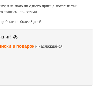
му; я не знаю ни одного принца, который так
го званием, почестями.
пробыли не более 3 дней.
книг! 📚
писки в подарок
и наслаждайся