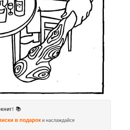
книг! 📚
писки в подарок
и наслаждайся