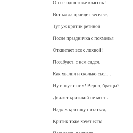
Он сегодня тоже классик!
Вот когда пройдет веселье,
Тут уж критик ретивой
После праздничка с похмелья
Отквитает все с лихвой!
Позабудет, с кем сидел,
Как хвалил и сколько съел…
Ну и шут с ним! Верно, братцы?
Движет критикой не месть.
Надо ж критику питаться,
Критик тоже хочет есть!
Поругают, пожурят…