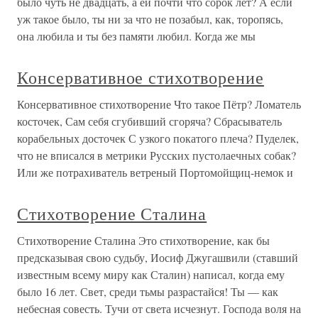
было чуть не двадцать, а ей почти что сорок лет? А если
уж такое было, ты ни за что не позабыл, как, торопясь,
она любила и ты без памяти любил. Когда же мы
Консервативное стихотворение
Консервативное стихотворение Что такое Пётр? Ломатель
косточек, Сам себя сгубивший сгоряча? Сбрасыватель
корабельных досточек С узкого покатого плеча? Пуделек,
что не вписался в метрики Русских пустолаечных собак?
Или же потрахиватель ветреный Портомойщиц-немок и
Стихотворение Сталина
Стихотворение Сталина Это стихотворение, как бы
предсказывая свою судьбу, Иосиф Джугашвили (ставший
известным всему миру как Сталин) написал, когда ему
было 16 лет. Свет, среди тьмы разрастайся! Ты — как
небесная совесть. Тучи от света исчезнут. Господа воля на