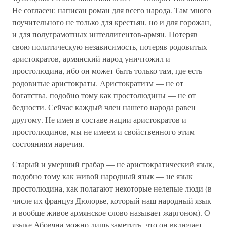
Не согласен: написан роман для всего народа. Там много
поучительного не только для крестьян, но и для горожан,
и для полуграмотных интеллигентов-армян. Потеряв
свою политическую независимость, потеряв родовитых
аристократов, армянский народ уничтожил и
простолюдина, ибо он может быть только там, где есть
родовитые аристократы. Аристократизм — не от
богатства, подобно тому как простолюдины — не от
бедности. Сейчас каждый член нашего народа равен
другому. Не имея в составе нации аристократов и
простолюдинов, мы не имеем и свойственного этим
состояниям наречия.
Старый и умерший грабар — не аристократический язык,
подобно тому как живой народный язык — не язык
простолюдина, как полагают некоторые нелепые люди (в
числе их француз Дюлорье, который наш народный язык
и вообще живое армянское слово называет жаргоном). О
языке Абовяна можно лишь заметить, что он включает