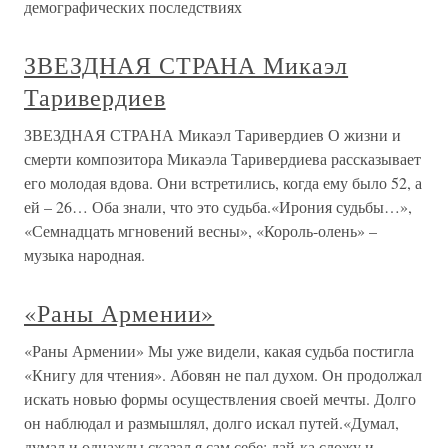
демографических последствиях
ЗВЕЗДНАЯ СТРАНА Микаэл
Таривердиев
ЗВЕЗДНАЯ СТРАНА Микаэл Таривердиев О жизни и
смерти композитора Микаэла Таривердиева рассказывает
его молодая вдова. Они встретились, когда ему было 52, а
ей – 26… Оба знали, что это судьба.«Ирония судьбы…»,
«Семнадцать мгновений весны», «Король-олень» –
музыка народная.
«Раны Армении»
«Раны Армении» Мы уже видели, какая судьба постигла
«Книгу для чтения». Абовян не пал духом. Он продолжал
искать новью формы осуществления своей мечты. Долго
он наблюдал и размышлял, долго искал путей.«Думал,
думал и однажды сказал я сам себе: дай-ка сложу и