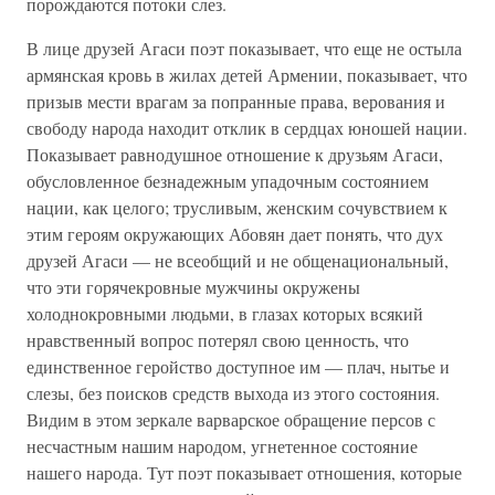
порождаются потоки слез.
В лице друзей Агаси поэт показывает, что еще не остыла
армянская кровь в жилах детей Армении, показывает, что
призыв мести врагам за попранные права, верования и
свободу народа находит отклик в сердцах юношей нации.
Показывает равнодушное отношение к друзьям Агаси,
обусловленное безнадежным упадочным состоянием
нации, как целого; трусливым, женским сочувствием к
этим героям окружающих Абовян дает понять, что дух
друзей Агаси — не всеобщий и не общенациональный,
что эти горячекровные мужчины окружены
холоднокровными людьми, в глазах которых всякий
нравственный вопрос потерял свою ценность, что
единственное геройство доступное им — плач, нытье и
слезы, без поисков средств выхода из этого состояния.
Видим в этом зеркале варварское обращение персов с
несчастным нашим народом, угнетенное состояние
нашего народа. Тут поэт показывает отношения, которые