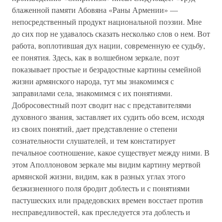
блаженной памяти Абовяна «Раны Армении» —
непосредственный продукт национальной поэзии. Мне
до сих пор не удавалось сказать несколько слов о нем. Вот
работа, воплотившая дух нации, современную ее судьбу,
ее понятия. Здесь, как в волшебном зеркале, поэт
показывает простые и безрадостные картины семейной
жизни армянского народа, тут мы знакомимся с
заправилами села, знакомимся с их понятиями.
Добросовестный поэт сводит нас с представителями
духовного звания, заставляет их судить обо всем, исходя
из своих понятий, дает представление о степени
сознательности слушателей, и тем констатирует
печальное соотношение, какое существует между ними. В
этом Аполлоновом зеркале мы видим картину мертвой
армянской жизни, видим, как в разных углах этого
безжизненного поля бродит доблесть и с понятиями
пастушеских или прадедовских времен восстает против
несправедливостей, как преследуется эта доблесть и