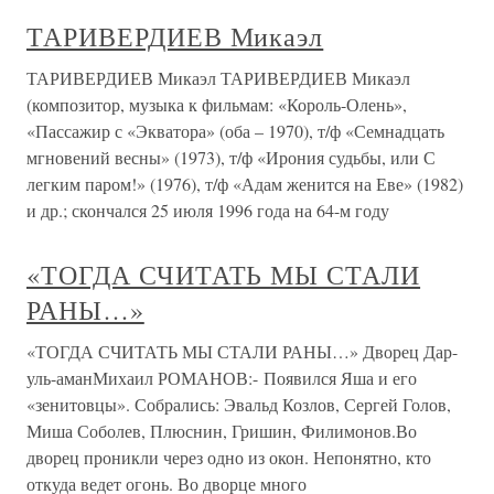
ТАРИВЕРДИЕВ Микаэл
ТАРИВЕРДИЕВ Микаэл ТАРИВЕРДИЕВ Микаэл
(композитор, музыка к фильмам: «Король-Олень»,
«Пассажир с «Экватора» (оба – 1970), т/ф «Семнадцать
мгновений весны» (1973), т/ф «Ирония судьбы, или С
легким паром!» (1976), т/ф «Адам женится на Еве» (1982)
и др.; скончался 25 июля 1996 года на 64-м году
«ТОГДА СЧИТАТЬ МЫ СТАЛИ
РАНЫ…»
«ТОГДА СЧИТАТЬ МЫ СТАЛИ РАНЫ…» Дворец Дар-
уль-аманМихаил РОМАНОВ:- Появился Яша и его
«зенитовцы». Собрались: Эвальд Козлов, Сергей Голов,
Миша Соболев, Плюснин, Гришин, Филимонов.Во
дворец проникли через одно из окон. Непонятно, кто
откуда ведет огонь. Во дворце много