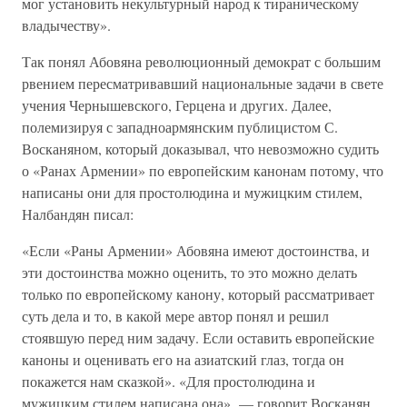
мог установить некультурный народ к тираническому
владычеству».
Так понял Абовяна революционный демократ с большим
рвением пересматривавший национальные задачи в свете
учения Чернышевского, Герцена и других. Далее,
полемизируя с западноармянским публицистом С.
Восканяном, который доказывал, что невозможно судить
о «Ранах Армении» по европейским канонам потому, что
написаны они для простолюдина и мужицким стилем,
Налбандян писал:
«Если «Раны Армении» Абовяна имеют достоинства, и
эти достоинства можно оценить, то это можно делать
только по европейскому канону, который рассматривает
суть дела и то, в какой мере автор понял и решил
стоявшую перед ним задачу. Если оставить европейские
каноны и оценивать его на азиатский глаз, тогда он
покажется нам сказкой». «Для простолюдина и
мужицким стилем написана она», — говорит Восканян.