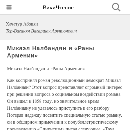
ВикиЧтение
Хачатур Абовян
Тер-Ваганян Вагаршак Арутюнович
Микаэл Налбандян и «Раны
Армении»
Микаэл Налбандян и «Раны Армении»
Как воспринял роман революционный демократ Микаэл
Налбандян? Этот вопрос представляет огромный интерес
при решении вопроса о социальном воздействии романа.
Он вышел в 1858 году, но значительное время
Налбандяну не удавалось приступить к его разбору.
Потеряв надежду посвятить специальную статью роману,
он в обширном примечании к полубеллетристическому
произведению «Спиритизм» писал следующее: «Труд