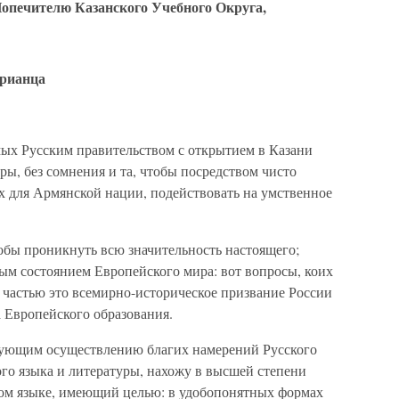
Попечителю Казанского Учебного Округа,
рианца
мых Русским правительством с открытием в Казани
ры, без сомнения и та, чтобы посредством чисто
х для Армянской нации, подействовать на умственное
обы проникнуть всю значительность настоящего;
ным состоянием Европейского мира: вот вопросы, коих
 частью это всемирно-историческое призвание России
 Европейского образования.
твующим осуществлению благих намерений Русского
го языка и литературы, нахожу в высшей степени
ком языке, имеющий целью: в удобопонятных формах