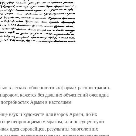
лью в легких, общепонятных формах распространять
народом, кажется без дальних объяснений очевидна
о потребностях Армян в настоящем.
ще наук и художеств для взоров Армян, по их
 еще непроницаемым мраком, или не существуют
ивая идея европейцев, результаты многолетних
а сделать достоянием народа, поставила уже тысячу