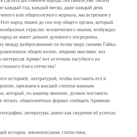
пе каждый год, каждый месяц, даже каждый день
ученого или общеполезного журнала, мы встречаем у
Этот народ лишен до сих пор общего органа, который
нообразных отраслях человеческого знания, возбуждал
 народ не имеет доныне духовного посредника,
ну между разбросанными по всему миру сынами Гайка,
 одушевленное общею волею, общими мыслями: вот
 интересов Армян! вот источник пагубного их
истинного блага отечества!
его историей, литературой, чтобы поставить его в
вропою, признаем в высшей степени важным
ке, который, по нашему мнению, должен поставить
, в легких, общепонятных формах сообщать Армянам:
географии, литературы, равно как сведения об успехах
щей истории, землеописания, статистики,