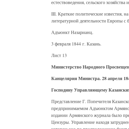
естествоведения, сельского хозяйства 
III. Краткие политические известия, н
литературной деятельности Европы с 
Адъюнкт Назарианц.
3 февраля 1844 г. Казань.
Лист 13
Министерство Народного Просвещен
Канцелярия Министра. 28 апреля 184
Господину Управляющему Казанским
Представление Г. Попечителя Казанско
предпринимаемом Адъюнктом Армянск
издании Армянского журнала было пр
Цензуры. Управление находя затруднени
котором оно по предположению будет и