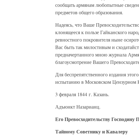
сообщать армянам любопытные сведени
предметов общего образования.
Надеясь, что Ваше Превосходительство
клонящееся к пользе Гайканского наро
ревностного покровителя ныне осиро
Вас быть так милостивым и сходатайст
предначертанного мною журнала Армян
благоусмотрение Вашего Превосходите
Для беспрепятственного издания этого
испытанию в Московском Цензурном 
3 февраля 1844 г. Казань.
Адъюнкт Назарианц.
Его Превосходительству Господину П
Тайному Советнику и Кавалеру