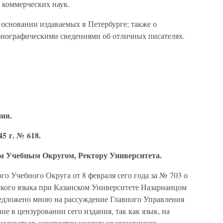
и коммерческих наук.
а основании издаваемых в Петербурге; также о
биографическими сведениями об отличных писателях.
ия.
5 г. № 618.
 Учебным Округом, Ректору Университета.
го Учебного Округа от 8 февраля сего года за № 703 о
ого языка при Казанском Университете Назарианцом
едложено мною на рассуждение Главного Управления
е в цензуровании сего издания, так как язык, на
здаваться, неизвестен никому из чиновников