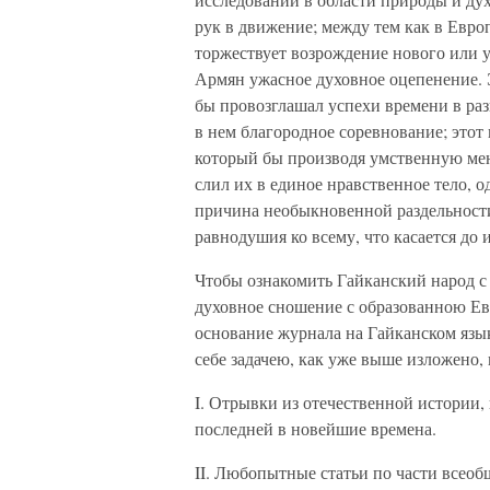
рук в движение; между тем как в Евро
торжествует возрождение нового или 
Армян ужасное духовное оцепенение. 
бы провозглашал успехи времени в раз
в нем благородное соревнование; этот
который бы производя умственную ме
слил их в единое нравственное тело,
причина необыкновенной раздельности
равнодушия ко всему, что касается до 
Чтобы ознакомить Гайканский народ с 
духовное сношение с образованною Е
основание журнала на Гайканском язы
себе задачею, как уже выше изложено
I. Отрывки из отечественной истории, 
последней в новейшие времена.
II. Любопытные статьи по части всеоб