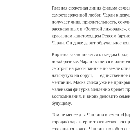
Главная сюжетная линия фильма связан
самоотверженной любви Чарли к девушк
получает лишь признательность, сочув
рассказанных в «Золотой лихорадке», 
красавцем канатоходцем Рексом (артис
Чарли. Он даже дарит обручальное коль
Картина заканчивается отъездом бродя
новобрачные. Чарли остается в одиноч
смотрит на рассыпанные по земле опи
натянутую на обруч, — единственное 
мечтаний. Маска смеха уже не прикрыв
маленькая фигурка медленно бредет пр
воспоминания, и вновь деловито семен
будущему.
Тем не менее для Чаплина времен «Ци
города») характерно трагическое восп
сохранится долго. Чаплин, подобно св