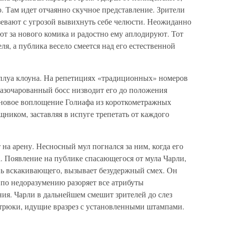
. Там идет отчаянно скучное представление. Зрители
зевают с угрозой вывихнуть себе челюсти. Неожиданно
т за нового комика и радостно ему аплодируют. Тот
еля, а публика весело смеется над его естественной
плуа клоуна. На репетициях «традиционных» номеров
Разочарованный босс низводит его до положения
новое воплощение Голиафа из короткометражных
иком, заставляя в испуге трепетать от каждого
 на арену. Несносный мул погнался за ним, когда его
. Появление на публике спасающегося от мула Чарли,
ь вскакивающего, вызывает безудержный смех. Он
 по недоразумению разоряет все атрибуты
ия. Чарли в дальнейшем смешит зрителей до слез
 трюки, идущие вразрез с установленными штампами.