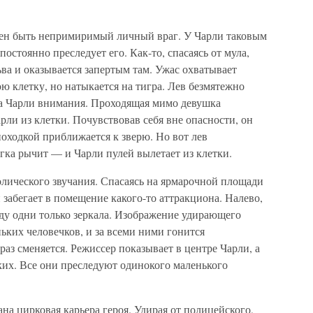
жен быть непримиримый личный враг. У Чарли таковым
остоянно преследует его. Как-то, спасаясь от мула,
ьва и оказывается запертым там. Ужас охватывает
ю клетку, но натыкается на тигра. Лев безмятежно
на Чарли внимания. Проходящая мимо девушка
рли из клетки. Почувствовав себя вне опасности, он
оходкой приближается к зверю. Но вот лев
егка рычит — и Чарли пулей вылетает из клетки.
олического звучания. Спасаясь на ярмарочной площади
 забегает в помещение какого-то аттракциона. Налево,
юду одни только зеркала. Изображение удирающего
ьких человечков, и за всеми ними гонится
аз сменяется. Режиссер показывает в центре Чарли, а
их. Все они преследуют одинокого маленького
на цирковая карьера героя. Удирая от полицейского,