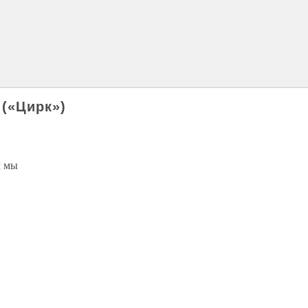
(«Цирк»)
м мы