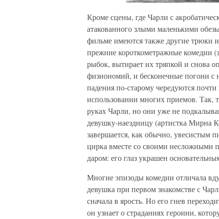
Кроме сцены, где Чарли с акробатичес
атакованного злыми маленькими обезья
фильме имеются также другие трюки и
прежние короткометражные комедии (з
рыбок, вытирает их тряпкой и снова опу
физиономий, и бесконечные погони с 
падения по-старому чередуются почти 
использовании многих приемов. Так, т
руках Чарли, но они уже не подкалыва
девушку-наездницу (артистка Мирна К
завершается, как обычно, увесистым п
цирка вместе со своими несложными п
даром: его глаз украшен основательны
Многие эпизоды комедии отличала вду
девушка при первом знакомстве с Чарл
сначала в ярость. Но его гнев переходи
он узнает о страданиях героини, кото