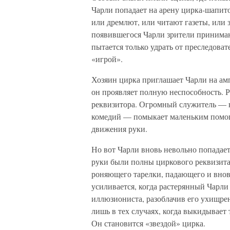
Чарли попадает на арену цирка-шапито
или дремлют, или читают газеты, или 
появившегося Чарли зрители принимаю
пытается только удрать от преследоват
«игрой».
Хозяин цирка приглашает Чарли на ам
он проявляет полную неспособность. 
реквизитора. Огромный служитель — 
комедий — помыкает маленьким помощн
движения руки.
Но вот Чарли вновь невольно попадает
руки были полны циркового реквизита
роняющего тарелки, падающего и внов
усиливается, когда растерянный Чарли
иллюзиониста, разоблачив его ухищрен
лишь в тех случаях, когда выкидывает
Он становится «звездой» цирка.