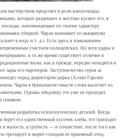
ким мастерством предстает в роли канатоходца,
нками, которые раздевают и жестоко кусают его, в
 эпизоды, напоминающие по своему характеру
анимаясь уборкой, Чарли вынимает из аквариума
скает в воду и т. д.). Есть здесь и измазывание
непременным участием полицейских. Но хотя удары и
непрерывно, в то же время существует отличие в
радиционные вилы, как и прежде, нередко находятся в
ют зады его партнеров. Заступничество героя за
еннеди) перед директором цирка (Аллан Гарсия)
инком. Чарли в буквальном смысле слова вылетает из
ожитками. Однако обидчику это уже не проходит
м синяком.
мчивая разработка психологических деталей. Когда
и берет его единственный кусочек хлеба, тот приходит
т в жалость, а грубость — в сочувствие, после того как
рую третирует и морит голодом ее приемный отец,