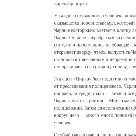
директор цирка.
У каждого порядочного человека дол
оказывается норовистый мул, который п
Чарли неосторожно влетает в клетку л
Чарли. Он хочет перебраться в соседню
спит, но и проснувшись не обращает 
открывает дверцу, чтобы выпустить Ча
становится тщеславным и небрежной п
поворачивает в его сторону голову, сл
Ряд сцен «Цирка» был поднят до симв
от преследования полицейского, Чарли
направо, впереди, сзади — везде и вс
Чарли двоится, троится… Много мален
полицейский. Затем символический обр
вокруг него — много-много полицейск
человека.
Особый смысл имели сцены, где показа