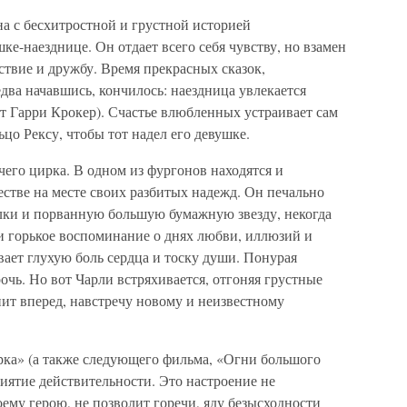
а с бесхитростной и грустной историей
е-наезднице. Он отдает всего себя чувству, но взамен
ствие и дружбу. Время прекрасных сказок,
едва начавшись, кончилось: наездница увлекается
т Гарри Крокер). Счастье влюбленных устраивает сам
цо Рексу, чтобы тот надел его девушке.
чего цирка. В одном из фургонов находятся и
естве на месте своих разбитых надежд. Он печально
лки и порванную большую бумажную звезду, некогда
и горькое воспоминание о днях любви, иллюзий и
ает глухую боль сердца и тоску души. Понурая
очь. Но вот Чарли встряхивается, отгоняя грустные
ит вперед, навстречу новому и неизвестному
рка» (а также следующего фильма, «Огни большого
риятие действительности. Это настроение не
оему герою, не позволит горечи, яду безысходности